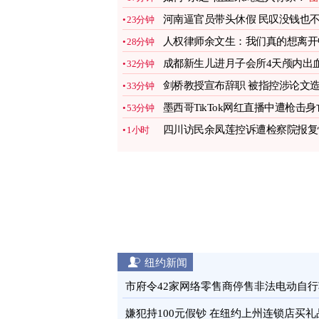
河南逼官员带头休假 民叹没钱也
23分钟
敢花
图
人权律师余文生：我们真的想离开
28分钟
国
图
成都新生儿进月子会所4天颅内出
32分钟
监控曝光
图
剑桥教授宣布辞职 被指控涉论文
33分钟
假
图
墨西哥TikTok网红直播中遭枪击身
53分钟
图
四川访民余凤莲控诉遭检察院报复
1小时
公诉
图
纽约新闻
市府令42家网络零售商停售非法电动自行
图
嫌犯持100元假钞 在纽约上州连锁店买礼