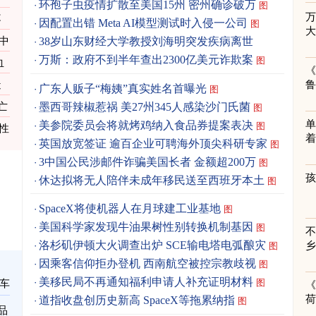
环孢子虫疫情扩散至美国15州 密州确诊破万
图
不
因配置出错 Meta AI模型测试时入侵一公司
图
中
38岁山东财经大学教授刘海明突发疾病离世
万斯：政府不到半年查出2300亿美元诈欺案
图
血
《
造
广东人贩子“梅姨”真实姓名首曝光
图
墨西哥辣椒惹祸 美27州345人感染沙门氏菌
亡
图
单
美参院委员会将就烤鸡纳入食品券提案表决
图
性
着
英国放宽签证 逾百企业可聘海外顶尖科研专家
图
3中国公民涉邮件诈骗美国长者 金额超200万
图
休达拟将无人陪伴未成年移民送至西班牙本土
图
SpaceX将使机器人在月球建工业基地
图
美国科学家发现牛油果树性别转换机制基因
图
洛杉矶伊顿大火调查出炉 SCE输电塔电弧酿灾
图
因乘客信仰拒办登机 西南航空被控宗教歧视
图
美移民局不再通知福利申请人补充证明材料
图
车
《
道指收盘创历史新高 SpaceX等拖累纳指
图
品