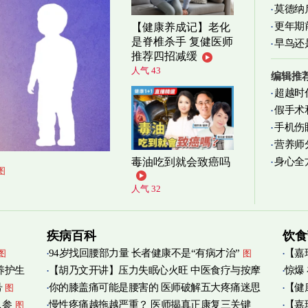
莫德纳
更年期
【健康养成记】老化
是脊椎杀手 复健医师
早鸟还
忍受
图
推荐四招减缓
人气 43
编辑推
超越时
假手术
手机伤
营养师
身心全
毒油吃到就会致癌吗
实践
图
图
人气 32
疾病百科
饮食
94岁找回腰部力量 长者健康不是“有病才治”
【嘉
图
图
养护生
【胡乃文开讲】压力失眠心火旺 中医食疗与按摩
惊爆
烟清
号
你的膝盖痛可能是腰害的 医师破解五大疼痛迷思
【健
图
自救
图
人参
慢性疼痛越拖越严重？ 医师揭真正康复三关键
【嘉
图
管伤