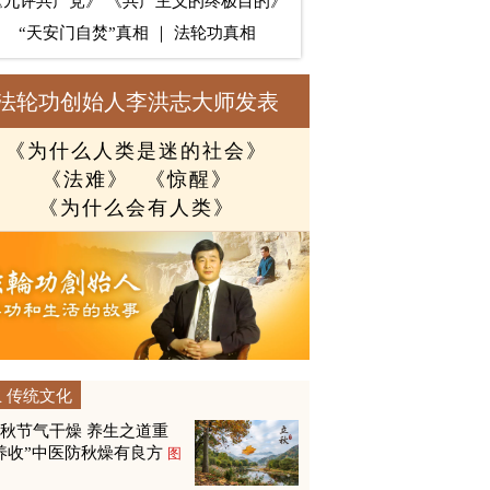
《九评共产党》
《共产主义的终极目的》
“天安门自焚”真相
｜
法轮功真相
法轮功创始人李洪志大师发表
《为什么人类是迷的社会》
《法难》
《惊醒》
《为什么会有人类》
传统文化
秋节气干燥 养生之道重
养收”中医防秋燥有良方
图