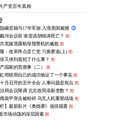
共产党百年真相
行
隐瞒党籍与17年军旅 入境美国被捕
戴河会议前 谁造谣胡锦涛死亡？
图
共党媒泄露航母预警机的尴尬
图
隆：改革终点是亡党 习换赛道(上)
图
张又侠到底犯了什么事？
图
产国家的荒唐事（二）
图
虹邓煜用自己的成功验证了一个事实
图
十月召开的五中全会 人事问题是焦点
图
治局会议降调 北京政局添新变数？
图
俄装甲突击被粉碎 乌无人机重塑战场
图
栏】最新影片《奥德赛》值得观看
图
股市场动荡的深层因素
图