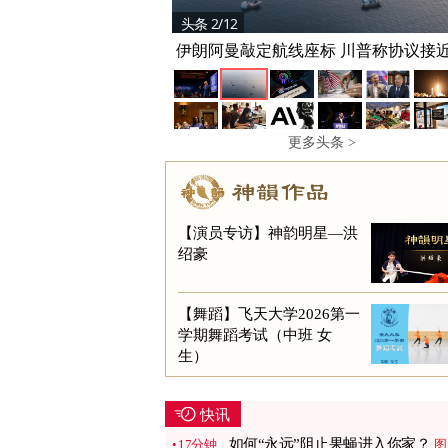
头条 2/12
伊朗阿曼敲定航线座标 川普称协议接
成
更多头条 >
【演员专访】神韵明星—洪
绍豪
【舞蹈】飞天大学2026第一
学期舞蹈考试（中班 女
生）
快讯
如何“永远”阻止果蝇进入你家？
17分钟
图