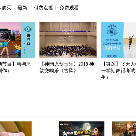
多购买
最新
付费点播
免费观看
|
|
|
期节目】善与恶
【神韵原创音乐】2018 神
【舞蹈】飞天大学
年制作）
韵交响乐《古风》
一学期舞蹈考试
生）