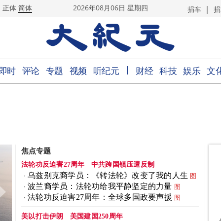
|
正体
简体
2026年08月06日 星期四
捐车
捐
｜
即时
评论
专题
视频
听纪元
财经
科技
娱乐
文
焦点专题
法轮功反迫害27周年
中共跨国镇压遭反制
乌兹别克裔学员：《转法轮》改变了我的人生
图
波兰裔学员：法轮功给我平静坚定的力量
图
法轮功反迫害27周年：全球多国政要声援
图
美以打击伊朗
美国建国250周年