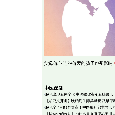
父母偏心 连被偏爱的孩子也受影响
中医保健
脸色出现五种变化 中医教你辨别五脏警讯
【胡乃文开讲】晚婚晚生卵巢早衰 及早保
脸色变了别只怪熬夜！中医揭肺部求救讯
育
【诊室外的医话】为什么胃食道逆流要用