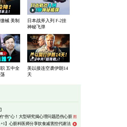
缴械 美制
日本战斧入列 F-2挂
司
神秘飞弹
职 五中全
美以接连空袭伊朗14
震荡
天
门
的“伤”心！大型研究揭心理问题恐伤心脏
图
1+1】心脏科医师分享饮食减害控代谢法