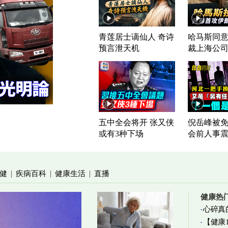
青莲居士谪仙人 奇诗
哈马斯同意
预言泄天机
裁上海公
五中全会将开 张又侠
倪岳峰被免
或有3种下场
会前人事
健
疾病百科
健康生活
直播
|
|
|
健康热
心碎真
【健康