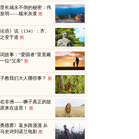
万里长城永不倒的秘密：伟
大发明——糯米灰浆
图
论语》说（134）：齐、
鲁之变于道
图
词故事：“爱国者”里竟藏
一位“父亲”
图
孩子教我们大人哪些事？
图
不在非洲——狮子真正的故
乡原来在这里！
图
奥德赛》返乡路漫漫 从
荷马史诗到诺兰电影
图