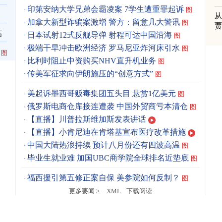
印第安纳大学兄弟会霸凌案 7学生遭重罪起诉
图
加拿大新型诈骗案激增 警方：留意几大警讯
图
高
日本试射12式反舰导弹 射程可达中国沿海
图
极端干旱冲击欧洲经济 罗马尼亚炸河床引水
图
图
比利时阻止中资购买NHV直升机业务
图
传美军征求向伊朗施压的“创意方式”
图
美起诉墨西哥贩毒集团五头目 悬赏1亿美元
图
俄罗斯电商仓库接连遭袭 中国外贸商亏本清仓
图
【直播】川普拉斯维加斯发表讲话
【直播】小肯尼迪在肯塔基宣布医疗改革措施
中国大陆热浪持续 预计八月份还有四波高温
图
毕业生就业难 加国UBC商学院全球排名近垫底
图
福西援引第五修正案自保 美参院如何反制？
图
更多要闻 >
XML
下载阅读