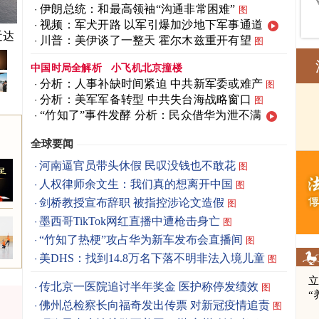
伊朗总统：和最高领袖“沟通非常困难”
图
视频：军犬开路 以军引爆加沙地下军事通道
近达
川普：美伊谈了一整天 霍尔木兹重开有望
图
中国时局全解析
小飞机北京撞楼
分析：人事补缺时间紧迫 中共新军委或难产
图
分析：美军军备转型 中共失台海战略窗口
图
“竹知了”事件发酵 分析：民众借华为泄不满
全球要闻
河南逼官员带头休假 民叹没钱也不敢花
图
人权律师余文生：我们真的想离开中国
图
剑桥教授宣布辞职 被指控涉论文造假
图
墨西哥TikTok网红直播中遭枪击身亡
图
“竹知了热梗”攻占华为新车发布会直播间
图
美DHS：找到14.8万名下落不明非法入境儿童
图
立
传北京一医院追讨半年奖金 医护称停发绩效
图
“
佛州总检察长向福奇发出传票 对新冠疫情追责
图