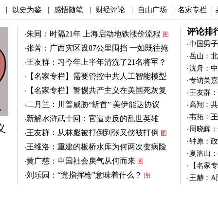
以史为鉴
感悟随笔
财经评论
自由广场
名家专栏
|
|
|
|
|
|
评论排
朱同：时隔21年 上海启动地铁涨价流程
图
中国男子
张菁：广西灾区设87公里围挡 一如既往掩
岳山：北
盖真相
图
王友群：习今年上半年清洗了21名将军？
沈舟：中
图
【名家专栏】需要管控中共人工智能模型
专访吴嘉
图
【名家专栏】警惕共产主义在美国死灰复
王友群：
燃
图
二月兰：川普威胁“斩首” 美伊能达协议
高翔：共
吗？
图
韦拓：王
新解水浒武十回：官逼吏反的乱世英雄
义
（3）
周晓辉：
图
王友群：从林彪被打倒到张又侠被打倒
图
钟原：政
王维洛：重建的板桥水库为何两次变病险
夏洛山：
水库？
图
黄广慈：中国社会戾气从何而来
图
【名家专
刘乐园：“党指挥枪”意味着什么？
图
王赫：A