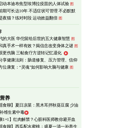
启动本迪布焦型埃博拉疫苗的人体试验
图
前期可长达10年 不适症状可管理 不必默默
是夜猫？练对时段 运动效益翻倍
图
荐
代的大医 华佗留给后世的五大健康智慧
图
和真手术一样有效？揭信念改变身体之谜
图
眼更伤脑 三帖食疗方逆转记忆退化
分享健康法则：肠道修复、压力管理、信仰
方位康复：“灵魂”如何影响大脑与健康
图
营养
瑶食聊】夏日凉菜：黑木耳拌秋葵豆腐 少油
 补维生素中毒
爽养心
图
康1+1】红肉解禁？心脏科医师教你避开血
瑶食聊】西瓜配水蜜桃：盛夏一清一补养生
害