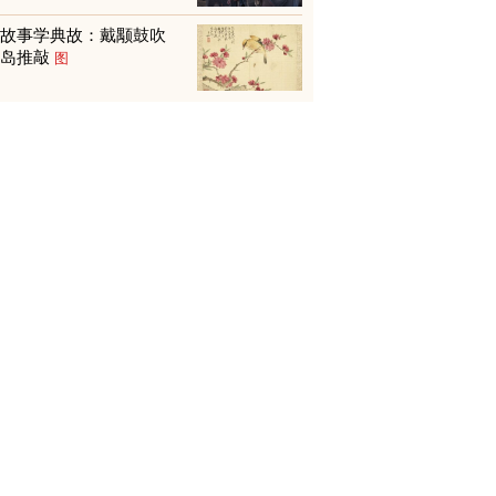
从故事学典故：戴颙鼓吹
贾岛推敲
图