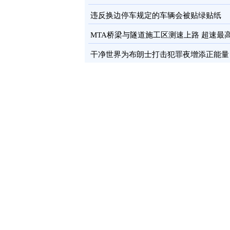
卡
图
违反换边停车规定的车辆会被贴绿贴纸
MTA桥梁与隧道施工区测速上路 超速最
罚100元
图
干净世界为布朗士打击犯罪夜增添正能量