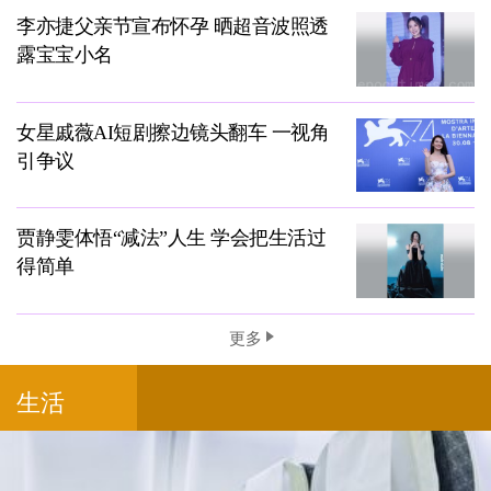
李亦捷父亲节宣布怀孕 晒超音波照透
露宝宝小名
女星戚薇AI短剧擦边镜头翻车 一视角
引争议
贾静雯体悟“减法”人生 学会把生活过
得简单
更多
生活