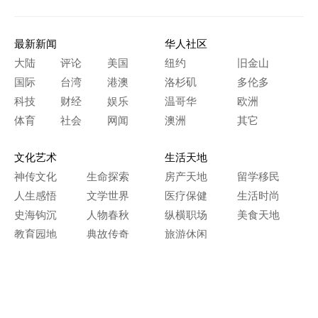
最新新闻
华人社区
大陆
评论
美国
纽约
旧金山
国际
台湾
港澳
洛杉矶
多伦多
科技
财经
娱乐
温哥华
欧洲
体育
社会
网闻
澳洲
其它
文化艺术
生活天地
神传文化
生命探索
房产天地
留学移民
人生感悟
文学世界
医疗保健
生活时尚
史海钩沉
人物春秋
纵横职场
美食天地
教育园地
典故传奇
旅游休闲
艺术长河
本网站图文内容归大纪元所有，