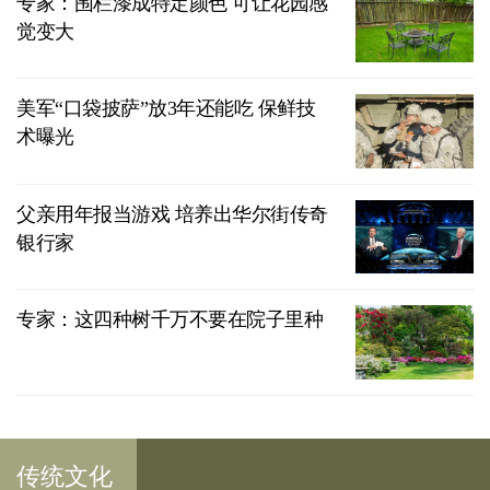
专家：围栏漆成特定颜色 可让花园感
觉变大
美军“口袋披萨”放3年还能吃 保鲜技
术曝光
父亲用年报当游戏 培养出华尔街传奇
银行家
专家：这四种树千万不要在院子里种
传统文化