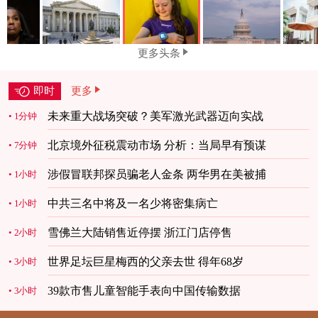
更多头条
即时
更多
未来重大战场突破？美军激光武器迈向实战
1分钟
北京境外征税震动市场 分析：当局早有预谋
7分钟
涉假冒联邦探员骗老人金条 两华男在美被捕
1小时
中共三名中将及一名少将密集病亡
1小时
雪佛兰大陆销售近停摆 浙江门店停售
2小时
世界足坛巨星梅西的父亲去世 得年68岁
3小时
39款市售儿童智能手表向中国传输数据
3小时