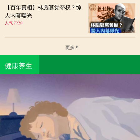
【百年真相】林彪篡党夺权？惊
人内幕曝光
人气 7220
更多
健康养生