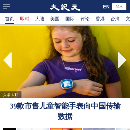
大
EN
登入
首页
即时
大陆
美国
国际
评论
香港
台湾
纪
元
新
闻
网
头条 1/12
39款市售儿童智能手表向中国传输
数据