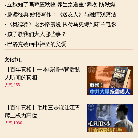
立秋知了嘶鸣应秋收 养生之道重“养收”防秋燥
趣读经典 妙悟写作：《送友人》与融情观察法
《奥德赛》返乡路漫漫 从荷马史诗到诺兰电影
孩子教我们大人哪些事？
巴洛克绘画中神圣的父爱
文化节目
【百年真相】一本畅销书背后骇
人听闻的真相
人气 855
【百年真相】毛用三步骤让江青
爬上权力高位
人气 1080