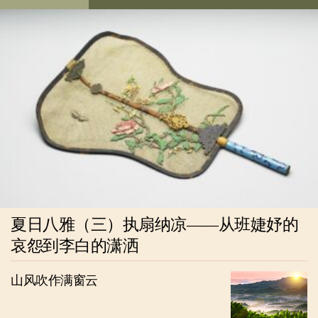
夏日八雅（三）执扇纳凉——从班婕妤的
哀怨到李白的潇洒
山风吹作满窗云