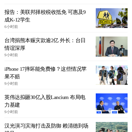
报告：美联邦择校税收抵免 可惠及9
成K-12学生
6小时前
台湾捐熊本赈灾款逾2亿 外长：台日
情谊深厚
9小时前
iPhone 17摔坏能免费修？这些情况苹
果不赔
9小时前
英伟达拟砸30亿入股Lancium 布局电
力基建
9小时前
汉光演习滨海打击及防御 赖清德到场