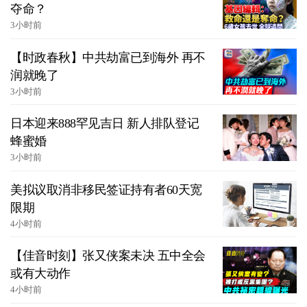
夺命？
3小时前
【时政春秋】中共劫富已到海外 再不
润就晚了
3小时前
日本迎来888罕见吉日 新人排队登记
蜂蜜婚
3小时前
美拟议取消非移民签证持有者60天宽
限期
4小时前
【佳音时刻】张又侠案未决 五中全会
或有大动作
4小时前