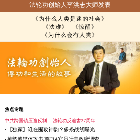
法轮功创始人李洪志大师发表
《为什么人类是迷的社会》
《法难》
《惊醒》
《为什么会有人类》
焦点专题
中共跨国镇压遭反制
法轮功反迫害27周年
【独家】谁在围攻神韵？多条战线曝光
神韵遭媒体攻击 前CIA官员吁美政府调查