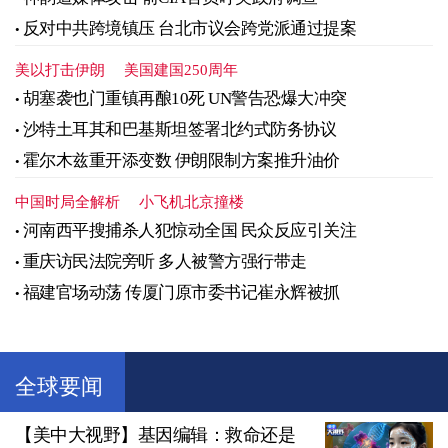
反对中共跨境镇压 台北市议会跨党派通过提案
美以打击伊朗
美国建国250周年
胡塞袭也门重镇再酿10死 UN警告恐爆大冲突
沙特土耳其和巴基斯坦签署北约式防务协议
霍尔木兹重开添变数 伊朗限制方案推升油价
中国时局全解析
小飞机北京撞楼
河南西平搜捕杀人犯惊动全国 民众反应引关注
重庆访民法院旁听 多人被警方强行带走
福建官场动荡 传厦门原市委书记崔永辉被抓
全球要闻
【美中大视野】基因编辑：救命还是