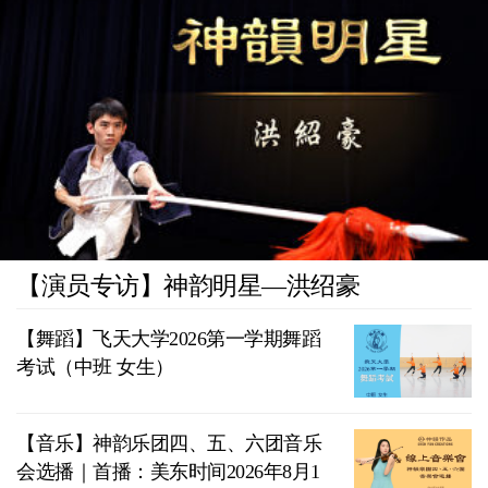
【演员专访】神韵明星—洪绍豪
【舞蹈】飞天大学2026第一学期舞蹈
考试（中班 女生）
【音乐】神韵乐团四、五、六团音乐
会选播｜首播：美东时间2026年8月1