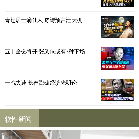
青莲居士谪仙人 奇诗预言泄天机
五中全会将开 张又侠或有3种下场
一汽失速 长春戳破经济光明论
软性新闻