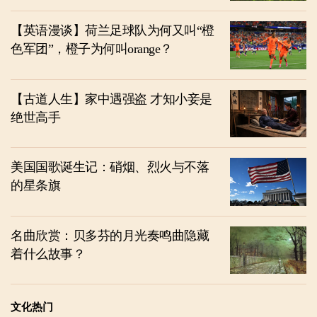
【英语漫谈】荷兰足球队为何又叫“橙
色军团”，橙子为何叫orange？
【古道人生】家中遇强盗 才知小妾是
绝世高手
美国国歌诞生记：硝烟、烈火与不落
的星条旗
名曲欣赏：贝多芬的月光奏鸣曲隐藏
着什么故事？
文化热门