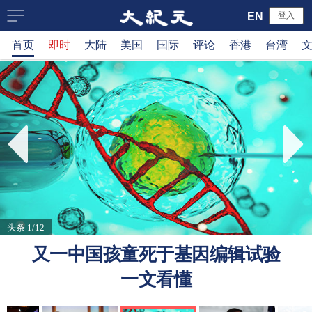
大
EN
登入
首页
即时
大陆
美国
国际
评论
香港
台湾
纪
元
新
闻
网
头条 1/12
又一中国孩童死于基因编辑试验
一文看懂