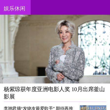
娱乐休闲
杨紫琼获年度亚洲电影人奖 10月出席釜山
影展
李翊君摘“发烧友最爱歌手” 期待再推