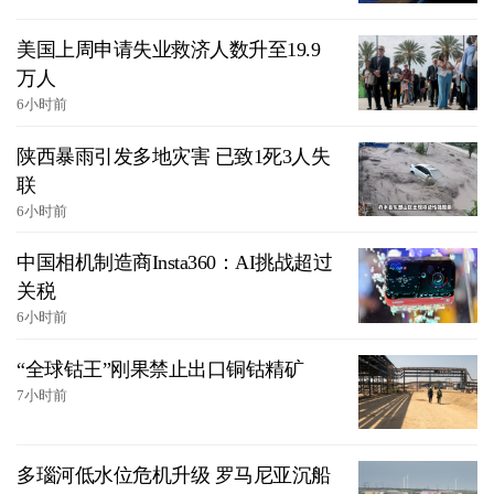
美国上周申请失业救济人数升至19.9
万人
6小时前
陕西暴雨引发多地灾害 已致1死3人失
联
6小时前
中国相机制造商Insta360：AI挑战超过
关税
6小时前
“全球钴王”刚果禁止出口铜钴精矿
7小时前
多瑙河低水位危机升级 罗马尼亚沉船