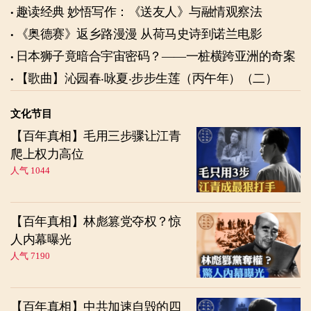
趣读经典 妙悟写作：《送友人》与融情观察法
《奥德赛》返乡路漫漫 从荷马史诗到诺兰电影
日本狮子竟暗合宇宙密码？——一桩横跨亚洲的奇案
【歌曲】沁园春‧咏夏‧步步生莲（丙午年）（二）
文化节目
【百年真相】毛用三步骤让江青
爬上权力高位
人气 1044
【百年真相】林彪篡党夺权？惊
人内幕曝光
人气 7190
【百年真相】中共加速自毁的四