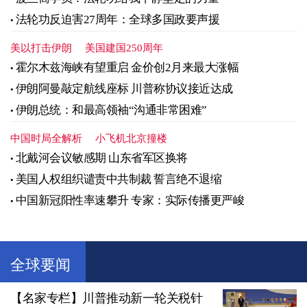
法轮功反迫害27周年：全球多国政要声援
美以打击伊朗
美国建国250周年
霍尔木兹海峡有望重启 金价创2月来最大涨幅
伊朗阿曼敲定航线座标 川普称协议接近达成
伊朗总统：和最高领袖“沟通非常困难”
中国时局全解析
小飞机北京撞楼
北戴河会议敏感期 山东省军区换将
美国人权组织谴责中共制裁 誓言绝不退缩
中国新冠阳性率速攀升 专家：实际传播更严峻
全球要闻
【名家专栏】川普推动新一轮关税针