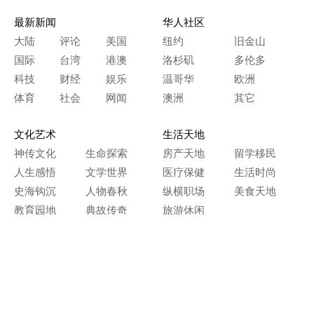
最新新闻
华人社区
大陆
评论
美国
纽约
旧金山
国际
台湾
港澳
洛杉矶
多伦多
科技
财经
娱乐
温哥华
欧洲
体育
社会
网闻
澳洲
其它
文化艺术
生活天地
神传文化
生命探索
房产天地
留学移民
人生感悟
文学世界
医疗保健
生活时尚
史海钩沉
人物春秋
纵横职场
美食天地
教育园地
典故传奇
旅游休闲
艺术长河
本网站图文内容归大纪元所有，
任何单位及个人未经许可，不得擅自转载使用。