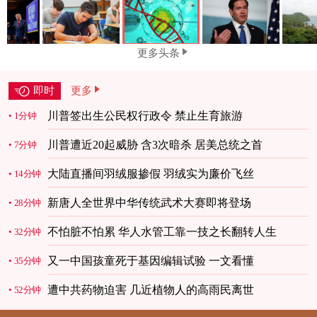
更多头条
即时
更多
川普签出生公民权行政令 禁止生育旅游
1分钟
川普遭近20起威胁 含3次暗杀 居美总统之首
7分钟
大陆直播间羽绒服掺假 羽绒实为廉价飞丝
14分钟
新唐人全世界中华传统武术大赛即将登场
28分钟
不怕脏不怕累 华人水管工靠一技之长翻转人生
32分钟
又一中国孩童死于基因编辑试验 一文看懂
35分钟
遭中共药物迫害 几近植物人的高雨民离世
52分钟