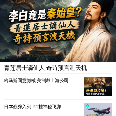
青莲居士谪仙人 奇诗预言泄天机
哈马斯同意缴械 美制裁上海公司
日本战斧入列 F-2挂神秘飞弹