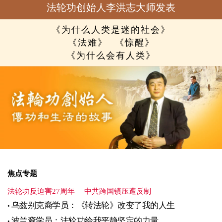
法轮功创始人李洪志大师发表
《为什么人类是迷的社会》
《法难》
《惊醒》
《为什么会有人类》
焦点专题
法轮功反迫害27周年
中共跨国镇压遭反制
乌兹别克裔学员：《转法轮》改变了我的人生
波兰裔学员：法轮功给我平静坚定的力量