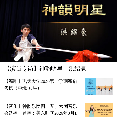
【演员专访】神韵明星—洪绍豪
【舞蹈】飞天大学2026第一学期舞蹈
考试（中班 女生）
【音乐】神韵乐团四、五、六团音乐
会选播｜首播：美东时间2026年8月1