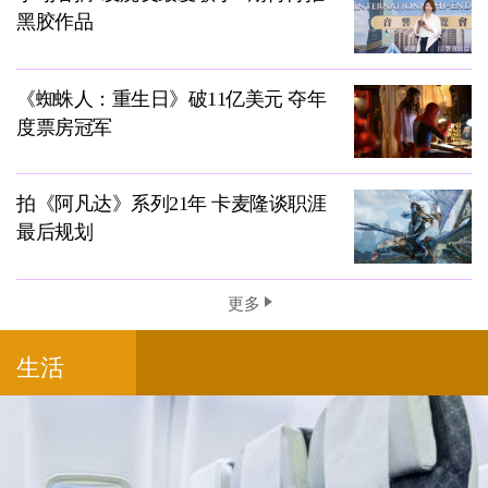
黑胶作品
《蜘蛛人：重生日》破11亿美元 夺年
度票房冠军
拍《阿凡达》系列21年 卡麦隆谈职涯
最后规划
更多
生活