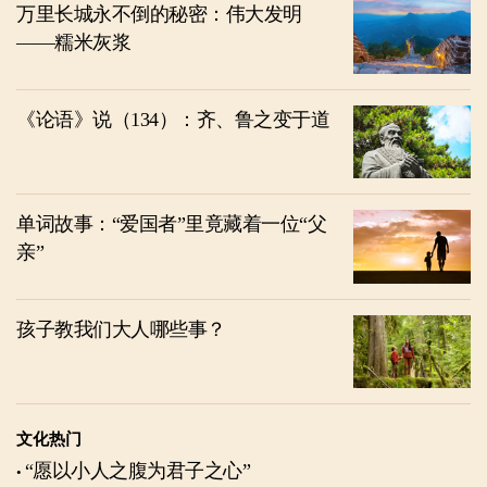
万里长城永不倒的秘密：伟大发明
——糯米灰浆
《论语》说（134）：齐、鲁之变于道
单词故事：“爱国者”里竟藏着一位“父
亲”
孩子教我们大人哪些事？
文化热门
“愿以小人之腹为君子之心”