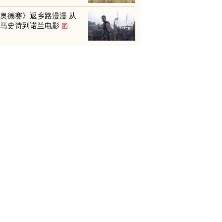
奥德赛》返乡路漫漫 从
荷马史诗到诺兰电影
图