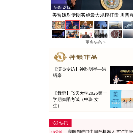
头条 2/12
美暂缓对伊朗实施最大规模打击 川普
更多头条 >
【演员专访】神韵明星—洪
绍豪
【舞蹈】飞天大学2026第一
学期舞蹈考试（中班 女
生）
快讯
美限制进口中国产机器人 FCC主
8分钟