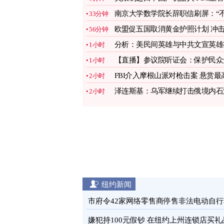
因
图
南京大学数学院长辞职信刷屏：“
33分钟
想干了”
图
欧盟促五国取消黄金护照计划 冲
56分钟
中国申请人
图
分析：美民间英雄与中共文宣英雄
1小时
何区别
图
【直播】参议院听证会：保护民众
1小时
受全球诈骗
FBI介入摩根山派对枪击案 悬赏最
2小时
2万美元缉凶
图
泽连斯基：乌军继续打击俄境内石
2小时
设施
图
纽约新闻
市府令42家网络零售商停售非法电动自行
图
嫌犯持100元假钞 在纽约上州连锁店买礼