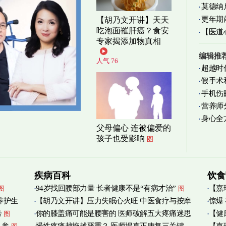
莫德纳
更年期
【胡乃文开讲】天天
吃泡面罹肝癌？食安
【医道
忍受
图
专家揭添加物真相
图
编辑推
人气 76
超越时
假手术
手机伤
营养师
身心全
实践
图
父母偏心 连被偏爱的
孩子也受影响
图
疾病百科
饮食
94岁找回腰部力量 长者健康不是“有病才治”
【嘉
图
图
养护生
【胡乃文开讲】压力失眠心火旺 中医食疗与按摩
惊爆
烟清
号
你的膝盖痛可能是腰害的 医师破解五大疼痛迷思
【健
图
自救
图