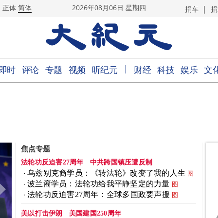
|
正体
简体
2026年08月06日 星期四
捐车
捐
｜
即时
评论
专题
视频
听纪元
财经
科技
娱乐
文
焦点专题
法轮功反迫害27周年
中共跨国镇压遭反制
乌兹别克裔学员：《转法轮》改变了我的人生
图
波兰裔学员：法轮功给我平静坚定的力量
图
法轮功反迫害27周年：全球多国政要声援
图
美以打击伊朗
美国建国250周年