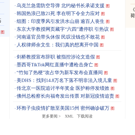
乌克兰急需防空导弹 北约秘书长承诺支援
图
《
韩国热浪已致21死 李在明下令全力应对
图
高
组图：印度季风引发洪水山崩 逾百人丧生
图
东京大学教授网页藏字“六四”遭停职 引热议
图
图
河南逼官员带头休假 民叹没钱也不敢花
图
人权律师余文生：我们真的想离开中国
图
剑桥教授宣布辞职 被指控涉论文造假
图
墨西哥TikTok网红直播中遭枪击身亡
图
“竹知了热梗”攻占华为新车发布会直播间
图
美DHS：找到14.8万名下落不明非法入境儿童
图
传北京一医院追讨半年奖金 医护称停发绩效
图
佛州总检察长向福奇发出传票 对新冠疫情追责
图
环孢子虫疫情扩散至美国15州 密州确诊破万
图
更多要闻 >
XML
下载阅读