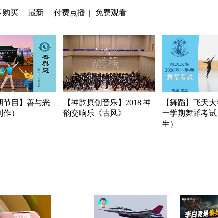
多购买
最新
付费点播
免费观看
|
|
|
期节目】善与恶
【神韵原创音乐】2018 神
【舞蹈】飞天大学
年制作）
韵交响乐《古风》
一学期舞蹈考试
生）