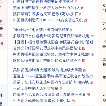
山东日照市两任政法委书记接连落马
图
立
不
美国上周申请失业救济人数升至19.9万人
图
“
击
陕西暴雨引发多地灾害 已致1死3人失联
图
中国相机制造商Insta360：AI挑战超过关税
图
有
免
“全球钴王”刚果禁止出口铜钴精矿
图
多瑙河低水位危机升级 罗马尼亚沉船续救核电
高
图
《
【直播】福奇遭控藐视国会 参院委员会8比7通过
油
台外交部吁国际友盟反制中共民族团结法
图
中国再曝基因编辑试验致儿童死亡事件 2周2例
图
单
欧盟从俄罗斯资产中取14亿欧元给乌克兰
图
着
美议员促抑制野火赌博 以防增加纵火风险
图
夏洛山：F-22重返嘉手纳 美军验证联合作战能力
图
萧易：全球市场正成中国汽车过剩产能倾销地
图
王赫：美中的无人机大较量
图
白海豚台风逼近台湾 最新路径及影响一次看
图
车
中石化大幅增购俄油 取代中东供应
图
品