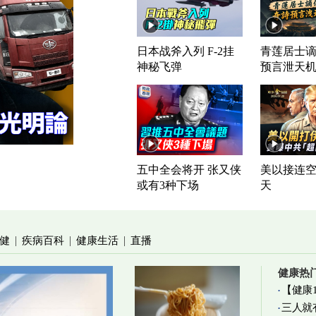
日本战斧入列 F-2挂
青莲居士谪
神秘飞弹
预言泄天
五中全会将开 张又侠
美以接连空
或有3种下场
天
健
疾病百科
健康生活
直播
|
|
|
健康热
【健康
三人就