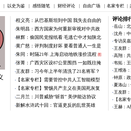
以史为鉴
感悟随笔
财经评论
自由广场
名家专栏
|
|
|
|
|
|
评论排
程义亮：从巴基斯坦到中国 我失去自由的
两年
岳山：北
朱明昌：西方国家为何重新审视对中共政
沈舟：中
策？
图
林辉：偷国民党报纸看 毛逃亡中才知陕北
专访吴嘉
有刘志丹
图
黄广慈：评判制度好坏 要看普通人一生是
王友群：
否安稳
图
朱同：时隔21年 上海启动地铁涨价流程
图
高翔：共
张菁：广西灾区设87公里围挡 一如既往掩
韦拓：王
盖真相
图
王维洛：
王友群：习今年上半年清洗了21名将军？
义
图
钟原：政
【名家专栏】需要管控中共人工智能模型
夏洛山：
图
【名家专栏】警惕共产主义在美国死灰复
王友群：
燃
图
二月兰：川普威胁“斩首” 美伊能达协议
【名家专
吗？
图
新解水浒武十回：官逼吏反的乱世英雄
王赫：A
（3）
图