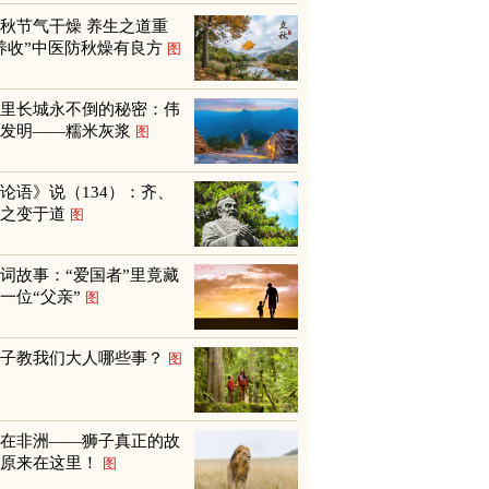
秋节气干燥 养生之道重
养收”中医防秋燥有良方
图
万里长城永不倒的秘密：伟
大发明——糯米灰浆
图
论语》说（134）：齐、
鲁之变于道
图
词故事：“爱国者”里竟藏
一位“父亲”
图
孩子教我们大人哪些事？
图
不在非洲——狮子真正的故
乡原来在这里！
图