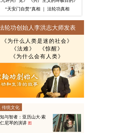
《九评共产党》
《共产主义的终极目的》
“天安门自焚”真相
｜
法轮功真相
法轮功创始人李洪志大师发表
《为什么人类是迷的社会》
《法难》
《惊醒》
《为什么会有人类》
传统文化
知与智者：亚历山大‧索
尔仁尼琴的演讲
图