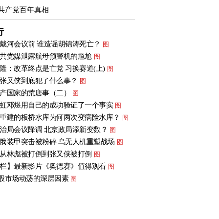
共产党百年真相
行
戴河会议前 谁造谣胡锦涛死亡？
图
共党媒泄露航母预警机的尴尬
图
隆：改革终点是亡党 习换赛道(上)
图
张又侠到底犯了什么事？
图
产国家的荒唐事（二）
图
虹邓煜用自己的成功验证了一个事实
图
重建的板桥水库为何两次变病险水库？
图
治局会议降调 北京政局添新变数？
图
俄装甲突击被粉碎 乌无人机重塑战场
图
从林彪被打倒到张又侠被打倒
图
栏】最新影片《奥德赛》值得观看
图
股市场动荡的深层因素
图