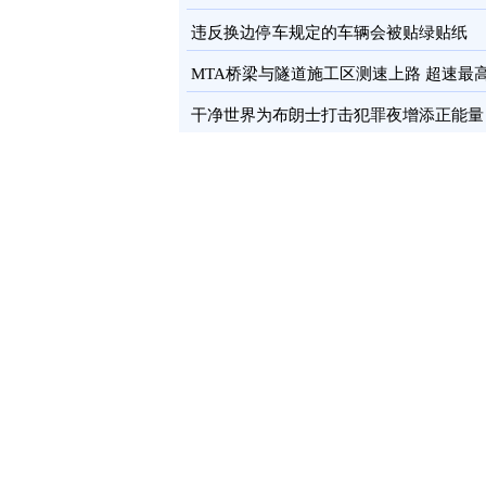
卡
图
违反换边停车规定的车辆会被贴绿贴纸
MTA桥梁与隧道施工区测速上路 超速最
罚100元
图
干净世界为布朗士打击犯罪夜增添正能量