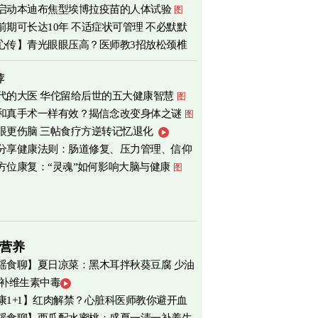
启动本迪布焦型埃博拉疫苗的人体试验
图
前期可长达10年 不适症状可管理 不必默默
心传】青光眼眼压高？医师教3招放松颈椎
荐
代的大医 华佗留给后世的五大健康智慧
图
和真手术一样有效？揭信念改变身体之谜
图
眼更伤脑 三帖食疗方逆转记忆退化
分享健康法则：肠道修复、压力管理、信仰
方位康复：“灵魂”如何影响大脑与健康
图
营养
瑶食聊】夏日凉菜：黑木耳拌秋葵豆腐 少油
 补维生素中毒
爽养心
图
康1+1】红肉解禁？心脏科医师教你避开血