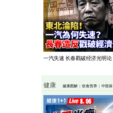
一汽失速 长春戳破经济光明论
健康
健康图解
饮食营养
中医保
|
|