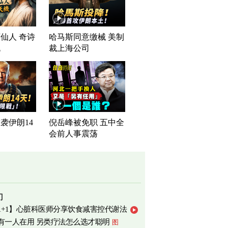
仙人 奇诗
哈马斯同意缴械 美制
机
裁上海公司
袭伊朗14
倪岳峰被免职 五中全
会前人事震荡
门
1+1】心脏科医师分享饮食减害控代谢法
有一人在用 另类疗法怎么选才聪明
图