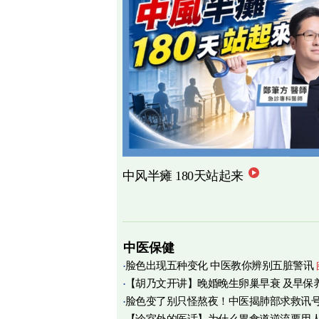
中风半瘫 180天站起来
中医保健
脸色出现五种变化 中医教你辨别五脏警讯
【胡乃文开讲】晚婚晚生卵巢早衰 及早保
脸色变了别只怪熬夜！中医揭肺部求救讯
育