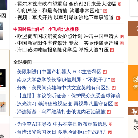
霍尔木兹海峡有望重启 金价创2月来最大涨幅
图
伊朗总统：和最高领袖“沟通非常困难”
图
释因
视频：军犬开路 以军引爆加沙地下军事通道
中国时局全解析
小飞机北京撞楼
欧盟促五国取消黄金护照计划 冲击中国申请人
图
中国新冠阳性率速攀升 专家：实际传播更严峻
图
海口截80吨瞒报危险化学品 举报人遭打压
图
全球要闻
美限制进口中国产机器人 FCC主管释因
图
南京大学数学院长辞职信刷屏：“不想干了”
图
分析：美民间英雄与中共文宣英雄有何区别
图
【直播】参议院听证会：保护民众免受全球诈骗
汉光演习 赖清德检视应变 再视导八里守备区
图
泽连斯基：乌军继续打击俄境内石油设施
图
先
为争夺AI主导权 中共在美国散布虚假信息
图
台湾汉光演习次日 多地验证拒止作战能力
图
管释