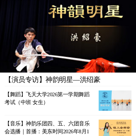
【演员专访】神韵明星—洪绍豪
【舞蹈】飞天大学2026第一学期舞蹈
考试（中班 女生）
【音乐】神韵乐团四、五、六团音乐
会选播｜首播：美东时间2026年8月1