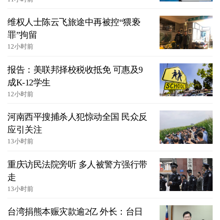
维权人士陈云飞旅途中再被控“猥亵
罪”拘留
12小时前
报告：美联邦择校税收抵免 可惠及9
成K-12学生
12小时前
河南西平搜捕杀人犯惊动全国 民众反
应引关注
13小时前
重庆访民法院旁听 多人被警方强行带
走
13小时前
台湾捐熊本赈灾款逾2亿 外长：台日