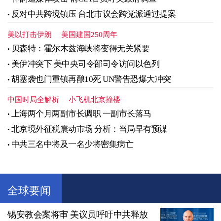
反对中共跨境镇压 台北市议会跨党派通过提案
美以打击伊朗
美国建国250周年
贝森特：霍尔木兹海峡将变得无关紧要
美伊冲突下 美中央司令部司令访问以色列
胡塞袭也门重镇再酿10死 UN警告恐爆大冲突
中国时局全解析
小飞机北京撞楼
上海两个月两副市长调职 一副市长落马
北京境外征税震动市场 分析：当局早有预谋
中共三名中将及一名少将密集病亡
全球要闻
锡安教会案将审 美议员呼吁中共释放