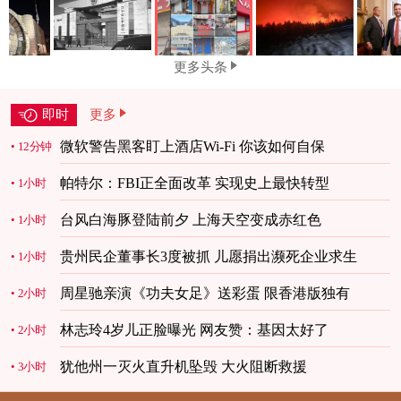
更多头条
即时
更多
微软警告黑客盯上酒店Wi-Fi 你该如何自保
12分钟
帕特尔：FBI正全面改革 实现史上最快转型
1小时
台风白海豚登陆前夕 上海天空变成赤红色
1小时
贵州民企董事长3度被抓 儿愿捐出濒死企业求生
1小时
周星驰亲演《功夫女足》送彩蛋 限香港版独有
2小时
林志玲4岁儿正脸曝光 网友赞：基因太好了
2小时
犹他州一灭火直升机坠毁 大火阻断救援
3小时