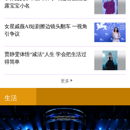
露宝宝小名
女星戚薇AI短剧擦边镜头翻车 一视角
引争议
贾静雯体悟“减法”人生 学会把生活过
得简单
更多
生活