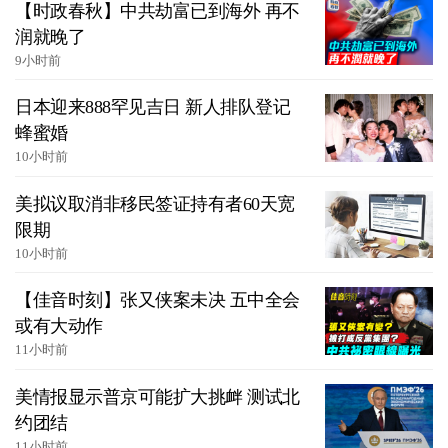
【时政春秋】中共劫富已到海外 再不
润就晚了
9小时前
日本迎来888罕见吉日 新人排队登记
蜂蜜婚
10小时前
美拟议取消非移民签证持有者60天宽
限期
10小时前
【佳音时刻】张又侠案未决 五中全会
或有大动作
11小时前
美情报显示普京可能扩大挑衅 测试北
约团结
11小时前