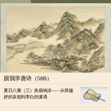
跟我学唐诗（58B）
夏日八雅（三）执扇纳凉——从班婕
妤的哀怨到李白的潇洒