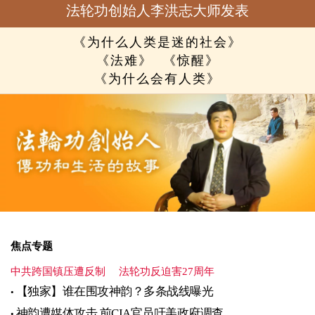
法轮功创始人李洪志大师发表
《为什么人类是迷的社会》
《法难》
《惊醒》
《为什么会有人类》
焦点专题
中共跨国镇压遭反制
法轮功反迫害27周年
【独家】谁在围攻神韵？多条战线曝光
神韵遭媒体攻击 前CIA官员吁美政府调查