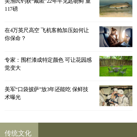
美渔民钓获“藏匿”22年罕见匙吻鲟 重
117磅
在4万英尺高空 飞机客舱加压如何让
你保命？
专家：围栏漆成特定颜色 可让花园感
觉变大
美军“口袋披萨”放3年还能吃 保鲜技
术曝光
传统文化