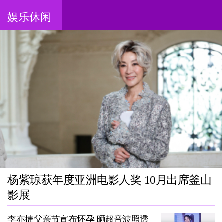
娱乐休闲
杨紫琼获年度亚洲电影人奖 10月出席釜山
影展
李亦捷父亲节宣布怀孕 晒超音波照透