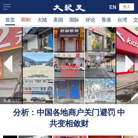
大
EN
登入
首页
即时
大陆
美国
国际
评论
香港
台湾
纪
元
新
闻
网
头条 1/12
分析：中国各地商户关门避罚 中
共变相敛财