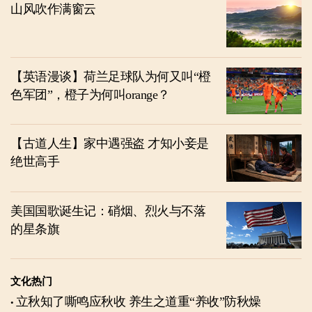
山风吹作满窗云
【英语漫谈】荷兰足球队为何又叫“橙
色军团”，橙子为何叫orange？
【古道人生】家中遇强盗 才知小妾是
绝世高手
美国国歌诞生记：硝烟、烈火与不落
的星条旗
文化热门
立秋知了嘶鸣应秋收 养生之道重“养收”防秋燥