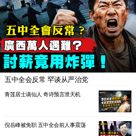
五中全会反常 罕谈从严治党
青莲居士谪仙人 奇诗预言泄天机
倪岳峰被免职 五中全会前人事震荡