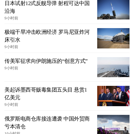
日本试射12式反舰导弹 射程可达中国
沿海
9小时前
极端干旱冲击欧洲经济 罗马尼亚炸河
床引水
9小时前
传美军征求向伊朗施压的“创意方式”
9小时前
美起诉墨西哥贩毒集团五头目 悬赏1
亿美元
9小时前
俄罗斯电商仓库接连遭袭 中国外贸商
亏本清仓
10小时前