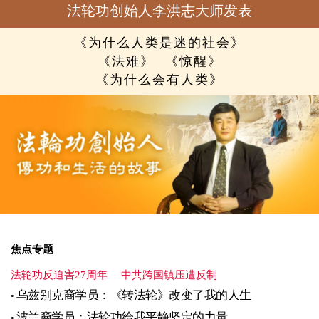
法轮功创始人李洪志大师发表
《为什么人类是迷的社会》
《法难》
《惊醒》
《为什么会有人类》
焦点专题
法轮功反迫害27周年
中共跨国镇压遭反制
乌兹别克裔学员：《转法轮》改变了我的人生
波兰裔学员：法轮功给我平静坚定的力量