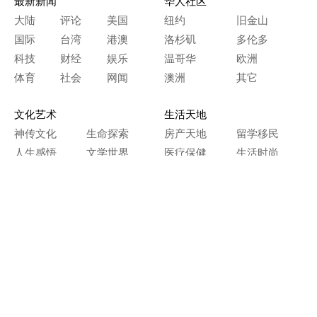
最新新闻
华人社区
大陆
评论
美国
纽约
旧金山
国际
台湾
港澳
洛杉矶
多伦多
科技
财经
娱乐
温哥华
欧洲
体育
社会
网闻
澳洲
其它
文化艺术
生活天地
神传文化
生命探索
房产天地
留学移民
人生感悟
文学世界
医疗保健
生活时尚
史海钩沉
人物春秋
纵横职场
美食天地
教育园地
典故传奇
旅游休闲
艺术长河
本网站图文内容归大纪元所有，
任何单位及个人未经许可，不得擅自转载使用。
Copyright© 2000 - 2026 The Epoch Times Association Inc.
All Rights Reserved.