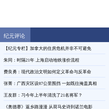
纪元评论
【纪元专栏】加拿大的住房危机并非不可避免
朱同：时隔21年 上海启动地铁涨价流程
费良勇：现代政治文明如何定义革命与反革命
张菁：广西灾区设87公里围挡 一如既往掩盖真相
王友群：习今年上半年清洗了21名将军？
《奥德赛》返乡路漫漫 从荷马史诗到诺兰电影