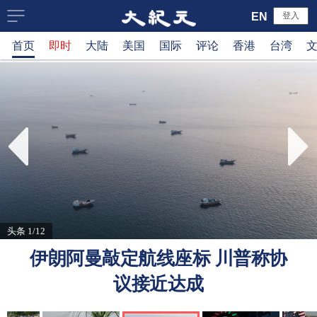
大
EN
登入
首页
即时
大陆
美国
国际
评论
香港
台湾
纪
元
新
闻
网
头条 1/12
伊朗阿曼敲定航线座标 川普称协
议接近达成