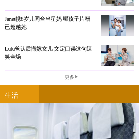
Janet携8岁儿同台当星妈 曝孩子片酬
已超越她
Lulu爸认后悔嫁女儿 文定口误这句逗
笑全场
更多
生活