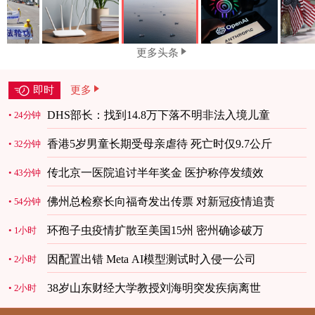
更多头条
即时
更多
DHS部长：找到14.8万下落不明非法入境儿童
24分钟
香港5岁男童长期受母亲虐待 死亡时仅9.7公斤
32分钟
传北京一医院追讨半年奖金 医护称停发绩效
43分钟
佛州总检察长向福奇发出传票 对新冠疫情追责
54分钟
环孢子虫疫情扩散至美国15州 密州确诊破万
1小时
因配置出错 Meta AI模型测试时入侵一公司
2小时
38岁山东财经大学教授刘海明突发疾病离世
2小时