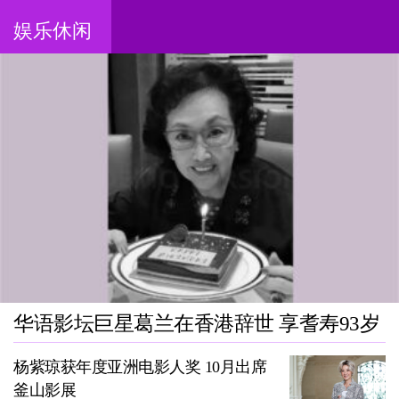
娱乐休闲
华语影坛巨星葛兰在香港辞世 享耆寿93岁
杨紫琼获年度亚洲电影人奖 10月出席
釜山影展