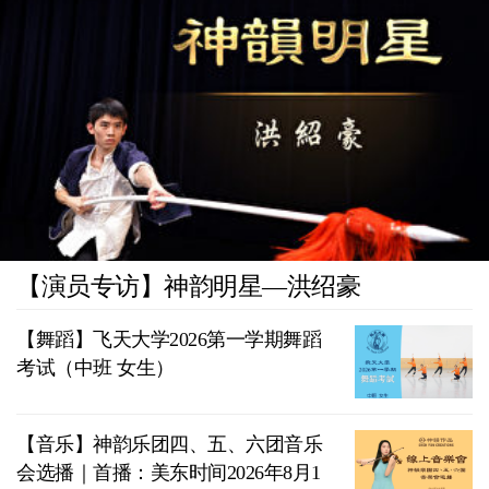
【演员专访】神韵明星—洪绍豪
【舞蹈】飞天大学2026第一学期舞蹈
考试（中班 女生）
【音乐】神韵乐团四、五、六团音乐
会选播｜首播：美东时间2026年8月1