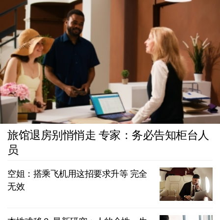
旅馆退房别悄悄走 专家：务必告知柜台人
员
空姐：搭乘飞机用这招要求升等 完全
无效