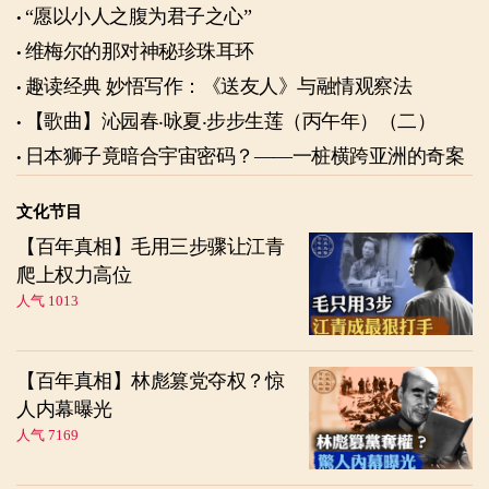
“愿以小人之腹为君子之心”
维梅尔的那对神秘珍珠耳环
趣读经典 妙悟写作：《送友人》与融情观察法
【歌曲】沁园春‧咏夏‧步步生莲（丙午年）（二）
日本狮子竟暗合宇宙密码？——一桩横跨亚洲的奇案
文化节目
【百年真相】毛用三步骤让江青
爬上权力高位
人气 1013
【百年真相】林彪篡党夺权？惊
人内幕曝光
人气 7169