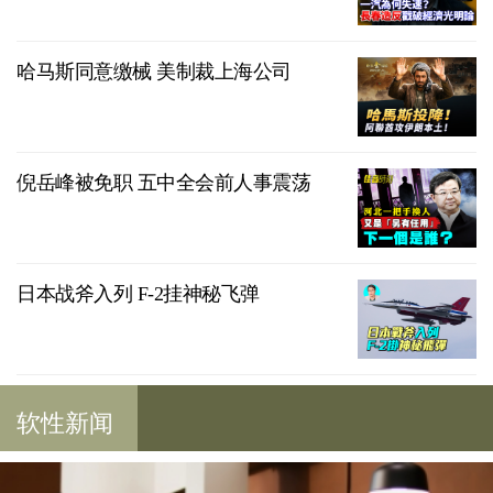
哈马斯同意缴械 美制裁上海公司
倪岳峰被免职 五中全会前人事震荡
日本战斧入列 F-2挂神秘飞弹
软性新闻