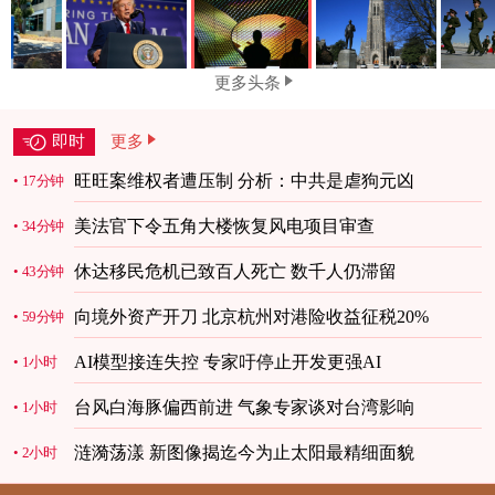
更多头条
即时
更多
旺旺案维权者遭压制 分析：中共是虐狗元凶
17分钟
美法官下令五角大楼恢复风电项目审查
34分钟
休达移民危机已致百人死亡 数千人仍滞留
43分钟
向境外资产开刀 北京杭州对港险收益征税20%
59分钟
AI模型接连失控 专家吁停止开发更强AI
1小时
台风白海豚偏西前进 气象专家谈对台湾影响
1小时
涟漪荡漾 新图像揭迄今为止太阳最精细面貌
2小时