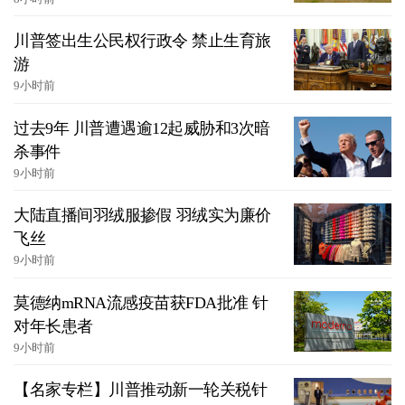
川普签出生公民权行政令 禁止生育旅
游
9小时前
过去9年 川普遭遇逾12起威胁和3次暗
杀事件
9小时前
大陆直播间羽绒服掺假 羽绒实为廉价
飞丝
9小时前
莫德纳mRNA流感疫苗获FDA批准 针
对年长患者
9小时前
【名家专栏】川普推动新一轮关税针