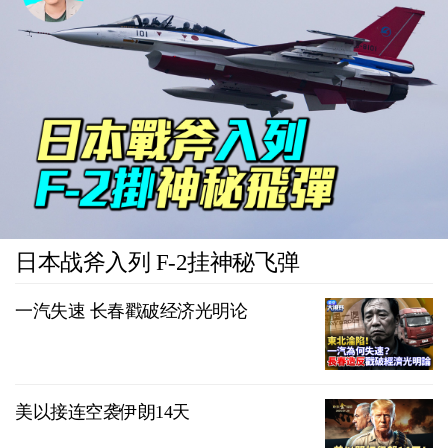
日本战斧入列 F-2挂神秘飞弹
一汽失速 长春戳破经济光明论
美以接连空袭伊朗14天