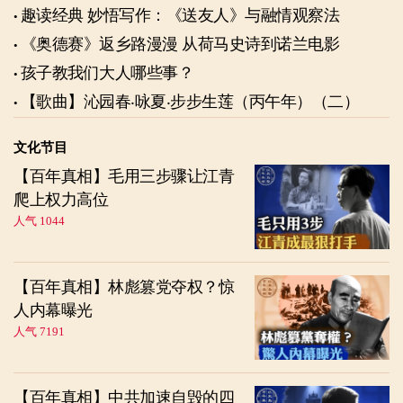
趣读经典 妙悟写作：《送友人》与融情观察法
《奥德赛》返乡路漫漫 从荷马史诗到诺兰电影
孩子教我们大人哪些事？
【歌曲】沁园春‧咏夏‧步步生莲（丙午年）（二）
文化节目
【百年真相】毛用三步骤让江青
爬上权力高位
人气 1044
【百年真相】林彪篡党夺权？惊
人内幕曝光
人气 7191
【百年真相】中共加速自毁的四