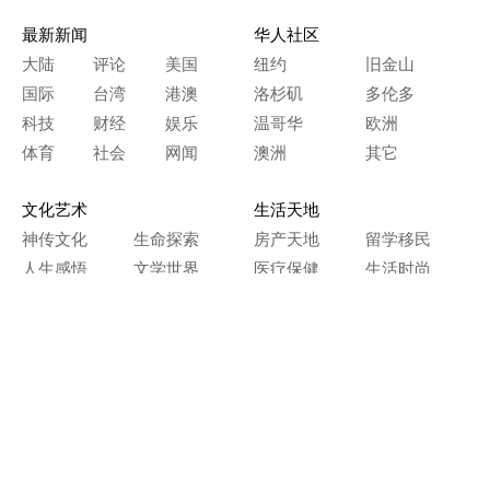
最新新闻
华人社区
大陆
评论
美国
纽约
旧金山
国际
台湾
港澳
洛杉矶
多伦多
科技
财经
娱乐
温哥华
欧洲
体育
社会
网闻
澳洲
其它
文化艺术
生活天地
神传文化
生命探索
房产天地
留学移民
人生感悟
文学世界
医疗保健
生活时尚
史海钩沉
人物春秋
纵横职场
美食天地
教育园地
典故传奇
旅游休闲
艺术长河
本网站图文内容归大纪元所有，
任何单位及个人未经许可，不得擅自转载使用。