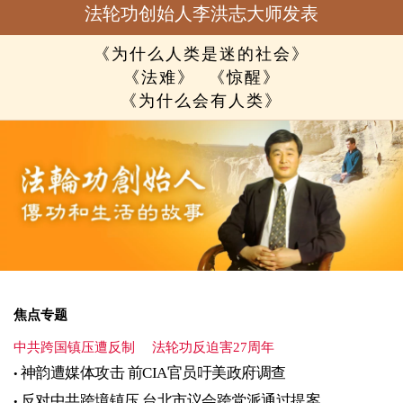
法轮功创始人李洪志大师发表
《为什么人类是迷的社会》
《法难》
《惊醒》
《为什么会有人类》
焦点专题
中共跨国镇压遭反制
法轮功反迫害27周年
神韵遭媒体攻击 前CIA官员吁美政府调查
反对中共跨境镇压 台北市议会跨党派通过提案