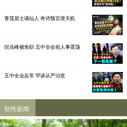
青莲居士谪仙人 奇诗预言泄天机
倪岳峰被免职 五中全会前人事震荡
五中全会反常 罕谈从严治党
软性新闻