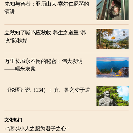
先知与智者：亚历山大‧索尔仁尼琴的
演讲
立秋知了嘶鸣应秋收 养生之道重“养
收”防秋燥
万里长城永不倒的秘密：伟大发明
——糯米灰浆
《论语》说（134）：齐、鲁之变于道
文化热门
“愿以小人之腹为君子之心”