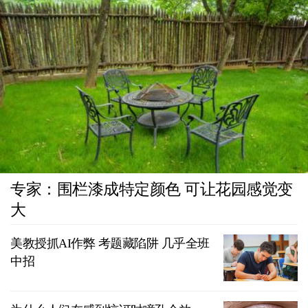
专家：围栏漆成特定颜色 可让花园感觉变
大
美教授抓AI作弊 考题藏陷阱 几乎全班
中招