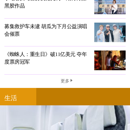
黑胶作品
募集救护车未逮 胡瓜为下月公益演唱
会催票
《蜘蛛人：重生日》破11亿美元 夺年
度票房冠军
更多
生活