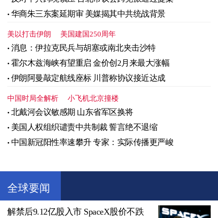
华商朱三东案延期审 美媒揭其中共统战背景
美以打击伊朗
美国建国250周年
消息：伊拉克民兵与胡塞或南北夹击沙特
霍尔木兹海峡有望重启 金价创2月来最大涨幅
伊朗阿曼敲定航线座标 川普称协议接近达成
中国时局全解析
小飞机北京撞楼
北戴河会议敏感期 山东省军区换将
美国人权组织谴责中共制裁 誓言绝不退缩
中国新冠阳性率速攀升 专家：实际传播更严峻
全球要闻
解禁后9.12亿股入市 SpaceX股价不跌