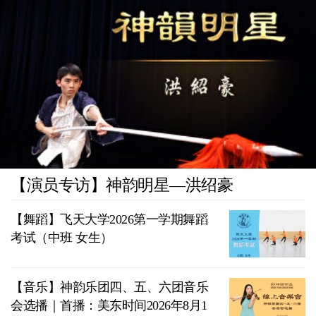
【演员专访】神韵明星—洪绍豪
【舞蹈】飞天大学2026第一学期舞蹈
考试（中班 女生）
【音乐】神韵乐团四、五、六团音乐
会选播｜首播：美东时间2026年8月1