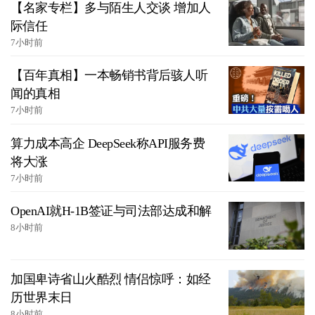
【名家专栏】多与陌生人交谈 增加人
际信任
7小时前
【百年真相】一本畅销书背后骇人听
闻的真相
7小时前
算力成本高企 DeepSeek称API服务费
将大涨
7小时前
OpenAI就H-1B签证与司法部达成和解
8小时前
加国卑诗省山火酷烈 情侣惊呼：如经
历世界末日
8小时前