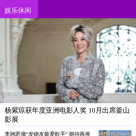
娱乐休闲
杨紫琼获年度亚洲电影人奖 10月出席釜山
影展
李翊君摘“发烧友最爱歌手” 期待再推