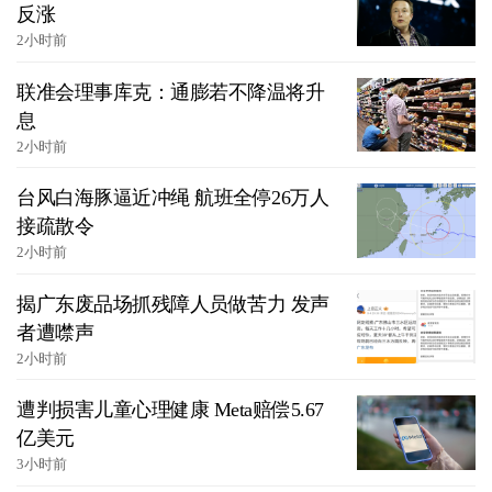
反涨
2小时前
联准会理事库克：通膨若不降温将升
息
2小时前
台风白海豚逼近冲绳 航班全停26万人
接疏散令
2小时前
揭广东废品场抓残障人员做苦力 发声
者遭噤声
2小时前
遭判损害儿童心理健康 Meta赔偿5.67
亿美元
3小时前