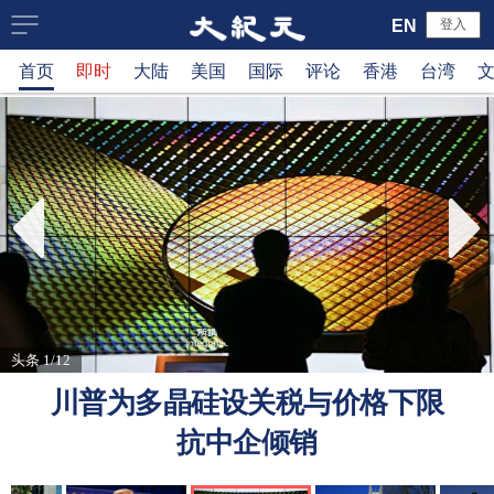
大
EN
登入
首页
即时
大陆
美国
国际
评论
香港
台湾
纪
元
新
闻
网
头条 1/12
川普为多晶硅设关税与价格下限
抗中企倾销