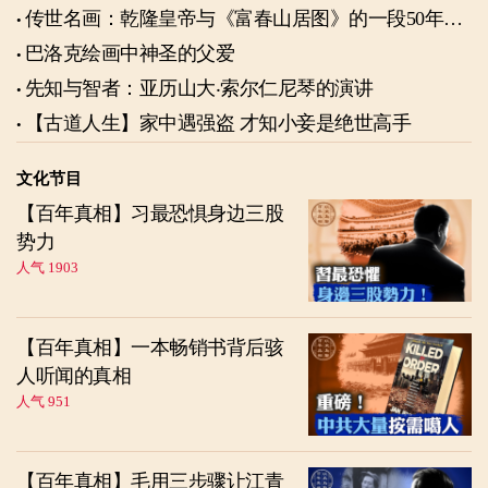
传世名画：乾隆皇帝与《富春山居图》的一段50年奇
缘
巴洛克绘画中神圣的父爱
先知与智者：亚历山大‧索尔仁尼琴的演讲
【古道人生】家中遇强盗 才知小妾是绝世高手
文化节目
【百年真相】习最恐惧身边三股
势力
人气 1903
【百年真相】一本畅销书背后骇
人听闻的真相
人气 951
【百年真相】毛用三步骤让江青