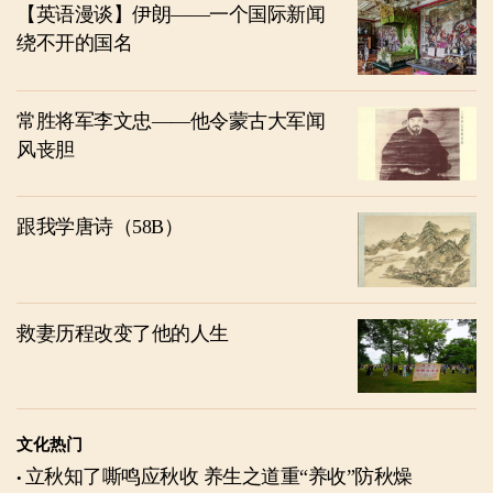
【英语漫谈】伊朗——一个国际新闻
绕不开的国名
常胜将军李文忠——他令蒙古大军闻
风丧胆
跟我学唐诗（58B）
救妻历程改变了他的人生
文化热门
立秋知了嘶鸣应秋收 养生之道重“养收”防秋燥