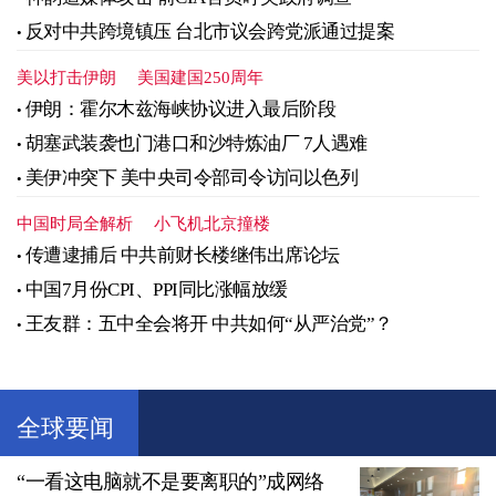
反对中共跨境镇压 台北市议会跨党派通过提案
美以打击伊朗
美国建国250周年
伊朗：霍尔木兹海峡协议进入最后阶段
胡塞武装袭也门港口和沙特炼油厂 7人遇难
美伊冲突下 美中央司令部司令访问以色列
中国时局全解析
小飞机北京撞楼
传遭逮捕后 中共前财长楼继伟出席论坛
中国7月份CPI、PPI同比涨幅放缓
王友群：五中全会将开 中共如何“从严治党”？
全球要闻
“一看这电脑就不是要离职的”成网络