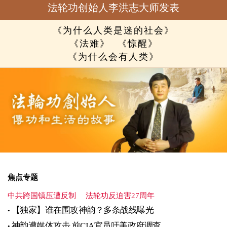
法轮功创始人李洪志大师发表
《为什么人类是迷的社会》
《法难》
《惊醒》
《为什么会有人类》
焦点专题
中共跨国镇压遭反制
法轮功反迫害27周年
【独家】谁在围攻神韵？多条战线曝光
神韵遭媒体攻击 前CIA官员吁美政府调查