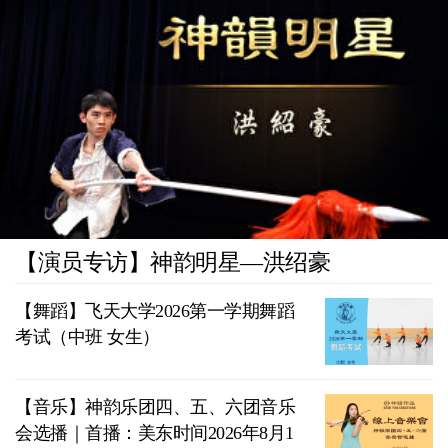
【演员专访】神韵明星—洪绍豪
【舞蹈】飞天大学2026第一学期舞蹈
考试（中班 女生）
【音乐】神韵乐团四、五、六团音乐
会选播｜首播：美东时间2026年8月1