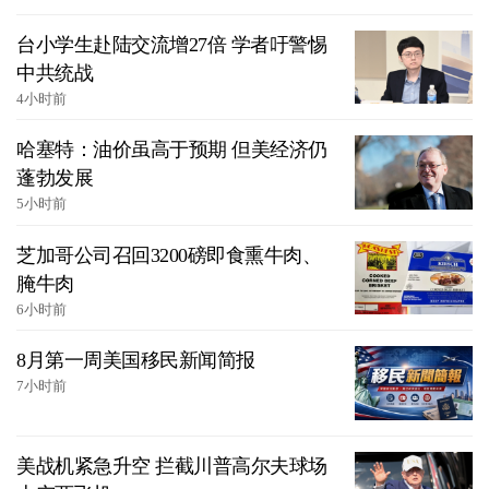
台小学生赴陆交流增27倍 学者吁警惕
中共统战
4小时前
哈塞特：油价虽高于预期 但美经济仍
蓬勃发展
5小时前
芝加哥公司召回3200磅即食熏牛肉、
腌牛肉
6小时前
8月第一周美国移民新闻简报
7小时前
美战机紧急升空 拦截川普高尔夫球场