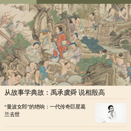
从故事学典故：禹承虞舜 说相殷高
“曼波女郎”的绝响：一代传奇巨星葛
兰去世