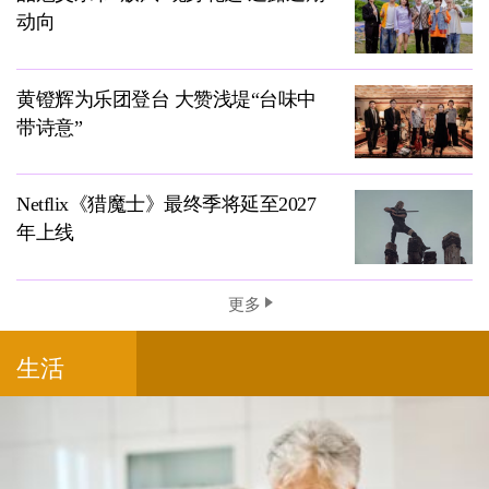
动向
黄镫辉为乐团登台 大赞浅堤“台味中
带诗意”
Netflix《猎魔士》最终季将延至2027
年上线
更多
生活