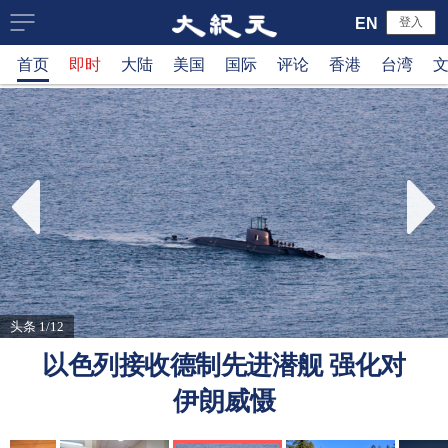
大
EN
登入
首页
即时
大陆
美国
国际
评论
香港
台湾
纪
元
新
闻
网
头条 1/12
以色列接收德制先进潜舰 强化对
伊朗威慑