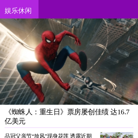
娱乐休闲
《蜘蛛人：重生日》票房屡创佳绩 达16.7
亿美元
品冠父亲节“放风”现身花莲 透露近期