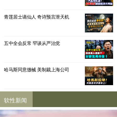
青莲居士谪仙人 奇诗预言泄天机
五中全会反常 罕谈从严治党
哈马斯同意缴械 美制裁上海公司
软性新闻