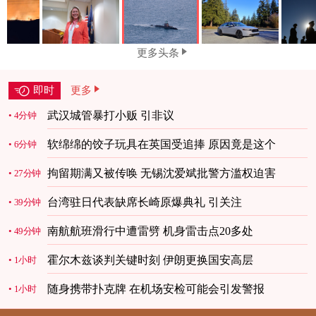
更多头条
即时
更多
武汉城管暴打小贩 引非议
4分钟
软绵绵的饺子玩具在英国受追捧 原因竟是这个
6分钟
拘留期满又被传唤 无锡沈爱斌批警方滥权迫害
27分钟
台湾驻日代表缺席长崎原爆典礼 引关注
39分钟
南航航班滑行中遭雷劈 机身雷击点20多处
49分钟
霍尔木兹谈判关键时刻 伊朗更换国安高层
1小时
随身携带扑克牌 在机场安检可能会引发警报
1小时