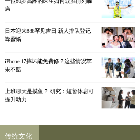
一位80岁高龄的医生如何战胜前列腺
癌
日本迎来888罕见吉日 新人排队登记
蜂蜜婚
iPhone 17摔坏能免费修？这些情况苹
果不赔
上班聊天是摸鱼？ 研究：短暂休息可
提升动力
传统文化