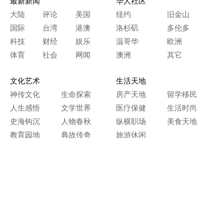
最新新闻
华人社区
大陆
评论
美国
纽约
旧金山
国际
台湾
港澳
洛杉矶
多伦多
科技
财经
娱乐
温哥华
欧洲
体育
社会
网闻
澳洲
其它
文化艺术
生活天地
神传文化
生命探索
房产天地
留学移民
人生感悟
文学世界
医疗保健
生活时尚
史海钩沉
人物春秋
纵横职场
美食天地
教育园地
典故传奇
旅游休闲
艺术长河
本网站图文内容归大纪元所有，
任何单位及个人未经许可，不得擅自转载使用。
Copyright© 2000 - 2026 The Epoch Times Association Inc.
All Rights Reserved.