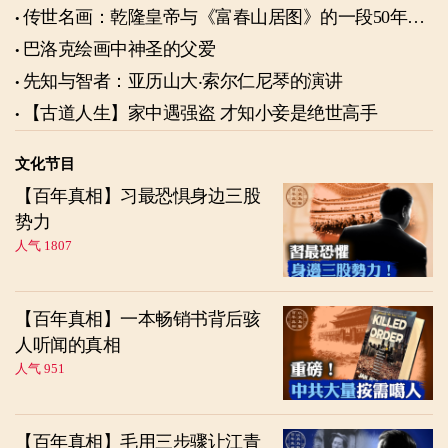
传世名画：乾隆皇帝与《富春山居图》的一段50年奇
缘
巴洛克绘画中神圣的父爱
先知与智者：亚历山大‧索尔仁尼琴的演讲
【古道人生】家中遇强盗 才知小妾是绝世高手
文化节目
【百年真相】习最恐惧身边三股
势力
人气 1807
【百年真相】一本畅销书背后骇
人听闻的真相
人气 951
【百年真相】毛用三步骤让江青