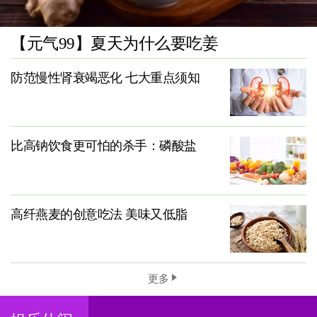
【元气99】夏天为什么要吃姜
防范慢性肾衰竭恶化 七大重点须知
比高钠饮食更可怕的杀手：磷酸盐
高纤燕麦的创意吃法 美味又低脂
更多