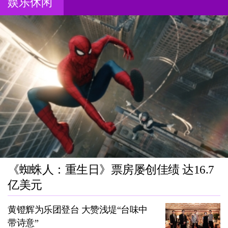
娱乐休闲
《蜘蛛人：重生日》票房屡创佳绩 达16.7
亿美元
黄镫辉为乐团登台 大赞浅堤“台味中
带诗意”