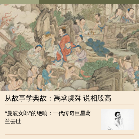
从故事学典故：禹承虞舜 说相殷高
“曼波女郎”的绝响：一代传奇巨星葛
兰去世