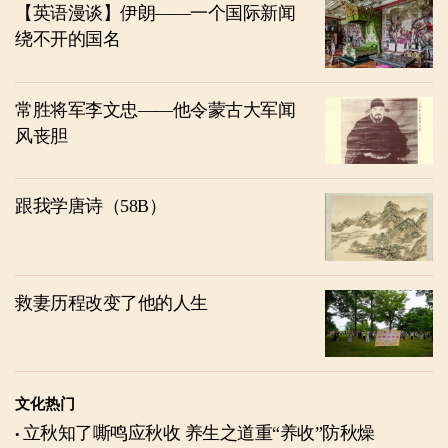
【英语漫谈】伊朗——一个国际新闻
绕不开的国名
常胜将军李文忠——他令蒙古大军闻
风丧胆
跟我学唐诗（58B）
救妻历程改变了他的人生
文化热门
立秋知了嘶鸣应秋收 养生之道重“养收”防秋燥