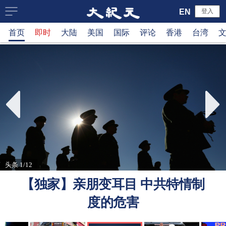
大
EN
登入
首页
即时
大陆
美国
国际
评论
香港
台湾
纪
元
新
闻
网
头条 1/12
【独家】亲朋变耳目 中共特情制
度的危害