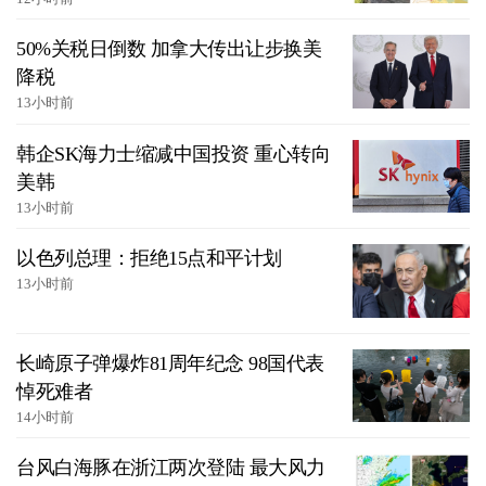
50%关税日倒数 加拿大传出让步换美
降税
13小时前
韩企SK海力士缩减中国投资 重心转向
美韩
13小时前
以色列总理：拒绝15点和平计划
13小时前
长崎原子弹爆炸81周年纪念 98国代表
悼死难者
14小时前
台风白海豚在浙江两次登陆 最大风力