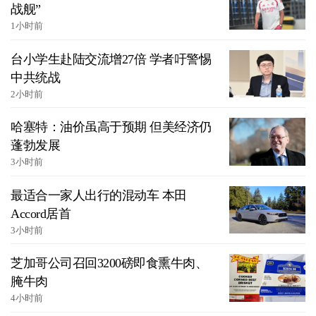
战舰”
1小时前
台小学生赴陆交流增27倍 学者吁警惕
中共统战
2小时前
哈塞特：油价虽高于预期 但美经济仍
蓬勃发展
3小时前
最适合一家人出行的混动车 本田
Accord居首
3小时前
芝加哥公司召回3200磅即食熏牛肉、
腌牛肉
4小时前