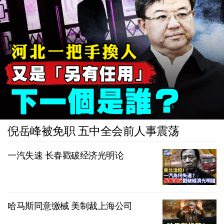
倪岳峰被免职 五中全会前人事震荡
一汽失速 长春戳破经济光明论
哈马斯同意缴械 美制裁上海公司