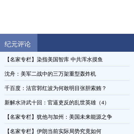
纪元评论
【名家专栏】染指美国智库 中共浑水摸鱼
沈舟：美军二战中的三万架重型轰炸机
千百度：法官郭红波为何敢明目张胆索贿？
新解水浒武十回：官逼吏反的乱世英雄（4）
【名家专栏】犹他与加州：美国未来能源之争
【名家专栏】伊朗当前实际局势究竟如何