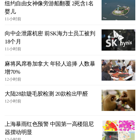
纽约自由女神像旁游船翻覆 2死含1名
婴儿
11小时前
向中企泄露机密 前SK海力士员工被判
18个月
11小时前
麻将风席卷加拿大 年轻人追捧 人数暴
增70%
12小时前
大陆28款睫毛胶检测 20款检出甲醛
12小时前
上海暴雨红色预警 中国第一高楼阻尼
器摆动明显
12小时前