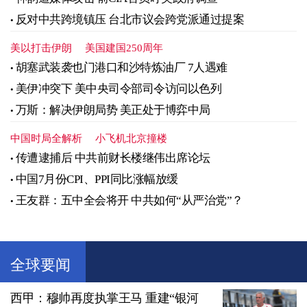
反对中共跨境镇压 台北市议会跨党派通过提案
美以打击伊朗
美国建国250周年
胡塞武装袭也门港口和沙特炼油厂 7人遇难
美伊冲突下 美中央司令部司令访问以色列
万斯：解决伊朗局势 美正处于博弈中局
中国时局全解析
小飞机北京撞楼
传遭逮捕后 中共前财长楼继伟出席论坛
中国7月份CPI、PPI同比涨幅放缓
王友群：五中全会将开 中共如何“从严治党”？
全球要闻
西甲：穆帅再度执掌王马 重建“银河