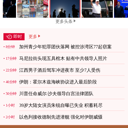
更多头条
即时
更多
加州青少年犯罪团伙落网 被控涉湾区77起窃案
8分钟
马尼拉街头现五具棺木 贴有中共领导人照片
17分钟
江西男子酒后驾车冲进夜市 至少7人受伤
22分钟
伊朗：霍尔木兹海峡协议进入最后阶段
46分钟
川普任命威尔‧沙夫领导白宫法律团队
50分钟
39岁大陆女演员朱锐自曝已失业 积蓄耗尽
1小时
以色列接收德制先进潜舰 强化对伊朗威慑
2小时