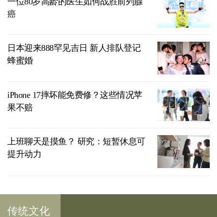
一位80岁高龄的医生如何战胜前列腺
癌
日本迎来888罕见吉日 新人排队登记
蜂蜜婚
iPhone 17摔坏能免费修？这些情况苹
果不赔
上班聊天是摸鱼？ 研究：短暂休息可
提升动力
传统文化