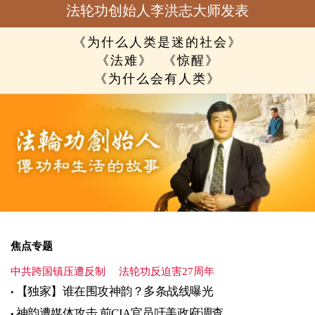
法轮功创始人李洪志大师发表
《为什么人类是迷的社会》
《法难》
《惊醒》
《为什么会有人类》
焦点专题
中共跨国镇压遭反制
法轮功反迫害27周年
【独家】谁在围攻神韵？多条战线曝光
神韵遭媒体攻击 前CIA官员吁美政府调查