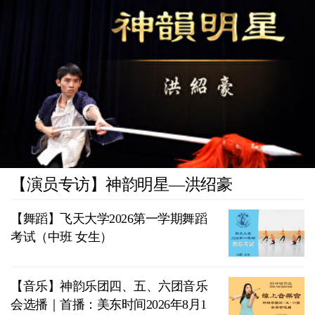
【演员专访】神韵明星—洪绍豪
【舞蹈】飞天大学2026第一学期舞蹈
考试（中班 女生）
【音乐】神韵乐团四、五、六团音乐
会选播｜首播：美东时间2026年8月1