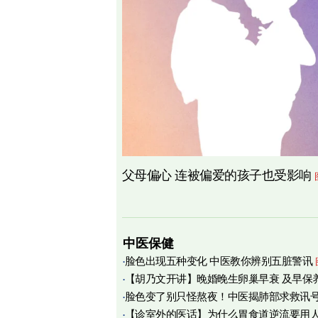
父母偏心 连被偏爱的孩子也受影响
中医保健
脸色出现五种变化 中医教你辨别五脏警讯
【胡乃文开讲】晚婚晚生卵巢早衰 及早保
脸色变了别只怪熬夜！中医揭肺部求救讯
育
【诊室外的医话】为什么胃食道逆流要用