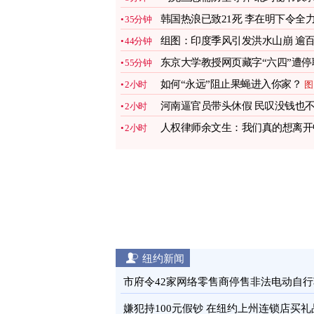
诺支援
图
韩国热浪已致21死 李在明下令全
35分钟
应对
图
组图：印度季风引发洪水山崩 逾
44分钟
人丧生
图
东京大学教授网页藏字“六四”遭停
55分钟
引热议
图
如何“永远”阻止果蝇进入你家？
2小时
图
河南逼官员带头休假 民叹没钱也
2小时
敢花
图
人权律师余文生：我们真的想离开
2小时
国
图
纽约新闻
市府令42家网络零售商停售非法电动自行
图
嫌犯持100元假钞 在纽约上州连锁店买礼