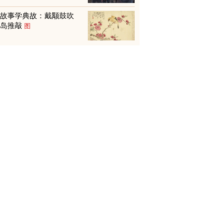
从故事学典故：戴颙鼓吹
贾岛推敲
图