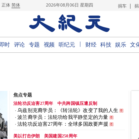
|
正体
简体
2026年08月06日 星期四
捐车
捐
｜
即时
评论
专题
视频
听纪元
财经
科技
娱乐
文
焦点专题
法轮功反迫害27周年
中共跨国镇压遭反制
乌兹别克裔学员：《转法轮》改变了我的人生
图
波兰裔学员：法轮功给我平静坚定的力量
图
法轮功反迫害27周年：全球多国政要声援
图
美以打击伊朗
美国建国250周年