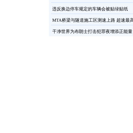
卡
图
违反换边停车规定的车辆会被贴绿贴纸
MTA桥梁与隧道施工区测速上路 超速最
罚100元
图
干净世界为布朗士打击犯罪夜增添正能量