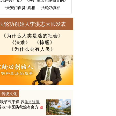
《九评共产党》
《共产主义的终极目的》
“天安门自焚”真相
｜
法轮功真相
法轮功创始人李洪志大师发表
《为什么人类是迷的社会》
《法难》
《惊醒》
《为什么会有人类》
传统文化
秋节气干燥 养生之道重
养收”中医防秋燥有良方
图