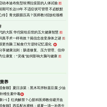
启动本迪布焦型埃博拉疫苗的人体试验
图
前期可长达10年 不适症状可管理 不必默默
心传】青光眼眼压高？医师教3招放松颈椎
荐
代的大医 华佗留给后世的五大健康智慧
图
和真手术一样有效？揭信念改变身体之谜
图
眼更伤脑 三帖食疗方逆转记忆退化
分享健康法则：肠道修复、压力管理、信仰
方位康复：“灵魂”如何影响大脑与健康
图
营养
瑶食聊】夏日凉菜：黑木耳拌秋葵豆腐 少油
 补维生素中毒
爽养心
图
康1+1】红肉解禁？心脏科医师教你避开血
瑶食聊】西瓜配水蜜桃：盛夏一清一补养生
害