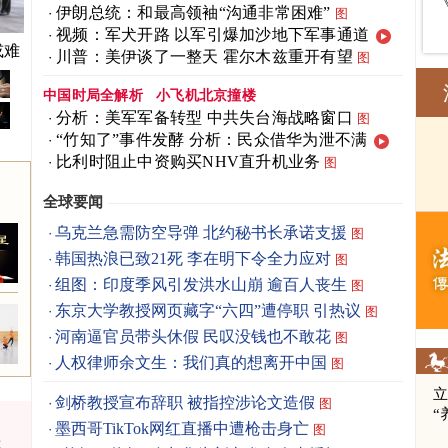
伊朗总统：和最高领袖“沟通非常困难”
图
视频：军犬开路 以军引爆加沙地下军事通道
或难
川普：美伊谈了一整天 霍尔木兹重开有望
图
中国时局全解析
小飞机北京撞楼
分析：美军军备转型 中共失台海战略窗口
图
“竹知了”事件发酵 分析：民众借华为泄不满
比利时阻止中资购买NHV直升机业务
图
全球要闻
乌克兰急需防空导弹 北约秘书长承诺支援
图
韩国热浪已致21死 李在明下令全力应对
图
组图：印度季风引发洪水山崩 逾百人丧生
图
东京大学教授网页藏字“六四”遭停职 引热议
图
河南逼官员带头休假 民叹没钱也不敢花
图
人权律师余文生：我们真的想离开中国
图
立
剑桥教授宣布辞职 被指控涉论文造假
图
“
墨西哥TikTok网红直播中遭枪击身亡
图
承