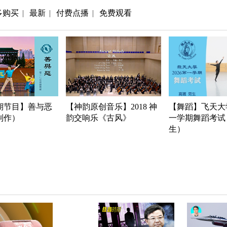
多购买
最新
付费点播
免费观看
|
|
|
期节目】善与恶
【神韵原创音乐】2018 神
【舞蹈】飞天大学
年制作）
韵交响乐《古风》
一学期舞蹈考试
生）