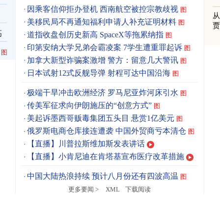
因乘客信仰拒办登机 西南航空被控宗教歧视
图
美移民局不再通知福利申请人补充证明材料
图
高
道指收盘创历史新高 SpaceX等拖累纳指
图
印第安纳大学兄弟会霸凌案 7学生遭重罪起诉
图
图
加拿大新型诈骗案激增 警方：留意几大警讯
图
日本试射12式反舰导弹 射程可达中国沿海
图
极端干旱冲击欧洲经济 罗马尼亚炸河床引水
图
传美军征求向伊朗施压的“创意方式”
图
美起诉墨西哥贩毒集团五头目 悬赏1亿美元
图
俄罗斯电商仓库接连遭袭 中国外贸商亏本清仓
图
【直播】川普拉斯维加斯发表讲话
【直播】小肯尼迪在肯塔基宣布医疗改革措施
中国大陆热浪持续 预计八月份还有四波高温
图
更多要闻 >
XML
下载阅读