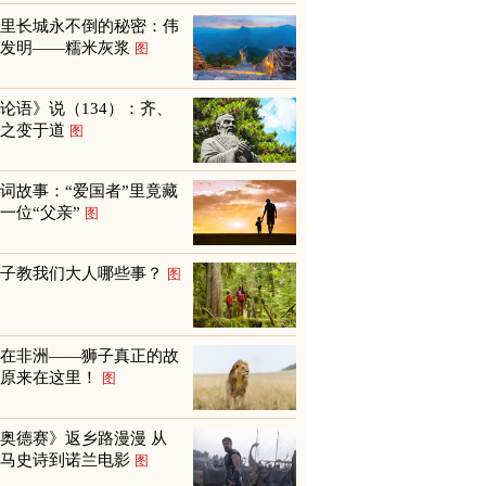
万里长城永不倒的秘密：伟
大发明——糯米灰浆
图
论语》说（134）：齐、
鲁之变于道
图
词故事：“爱国者”里竟藏
一位“父亲”
图
孩子教我们大人哪些事？
图
不在非洲——狮子真正的故
乡原来在这里！
图
奥德赛》返乡路漫漫 从
荷马史诗到诺兰电影
图