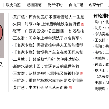
以史为鉴
感悟随笔
财经评论
自由广场
名家专栏
|
|
|
|
|
|
评论排
黄广慈：评判制度好坏 要看普通人一生是
否安稳
岳山：北
图
朱同：时隔21年 上海启动地铁涨价流程
图
沈舟：中
张菁：广西灾区设87公里围挡 一如既往掩
专访吴嘉
盖真相
图
王友群：习今年上半年清洗了21名将军？
王友群：
图
【名家专栏】需要管控中共人工智能模型
高翔：共
图
【名家专栏】警惕共产主义在美国死灰复
韦拓：王
燃
图
周晓辉：
二月兰：川普威胁“斩首” 美伊能达协议
义
吗？
钟原：政
图
新解水浒武十回：官逼吏反的乱世英雄
夏洛山：
（3）
图
王友群：从林彪被打倒到张又侠被打倒
图
【名家专
王维洛：重建的板桥水库为何两次变病险
王赫：A
水库？
图
黄广慈：中国社会戾气从何而来
图
周晓辉：