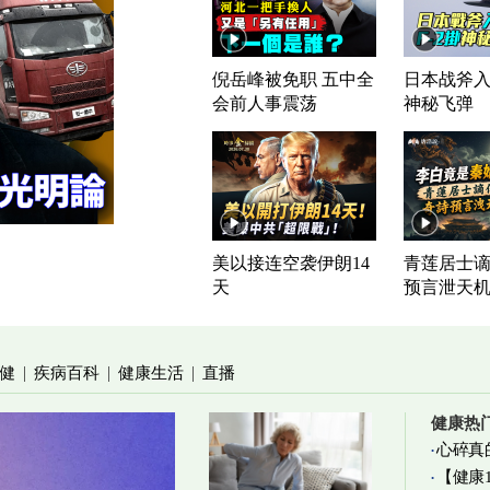
倪岳峰被免职 五中全
日本战斧入列
会前人事震荡
神秘飞弹
美以接连空袭伊朗14
青莲居士谪
天
预言泄天
健
疾病百科
健康生活
直播
|
|
|
健康热
心碎真
【健康