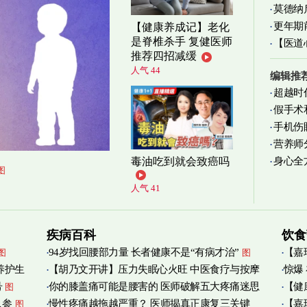
莫德纳
更年期
【健康养成记】老化
是脊椎杀手 复健医师
【医道
忍受
图
推荐四招减缓
图
人气 44
编辑推
超越时
假手术
手机伤
营养师
身心全
毒油吃到就会致癌吗
实践
图
图
人气 41
疾病百科
饮食
94岁找回腰部力量 长者健康不是“有病才治”
【嘉
图
图
养护生
【胡乃文开讲】压力失眠心火旺 中医食疗与按摩
惊爆
烟清
号
你的膝盖痛可能是腰害的 医师破解五大疼痛迷思
【健
图
自救
图
人参
慢性疼痛越拖越严重？ 医师揭真正康复三关键
【嘉
图
管伤