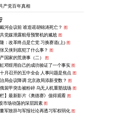
共产党百年真相
行
戴河会议前 谁造谣胡锦涛死亡？
图
共党媒泄露航母预警机的尴尬
图
隆：改革终点是亡党 习换赛道(上)
图
张又侠到底犯了什么事？
图
产国家的荒唐事（二）
图
虹邓煜用自己的成功验证了一个事实
图
十月召开的五中全会 人事问题是焦点
图
治局会议降调 北京政局添新变数？
图
俄装甲突击被粉碎 乌无人机重塑战场
图
栏】最新影片《奥德赛》值得观看
图
股市场动荡的深层因素
图
董军致辞与军报社论再透习军权弱化
图