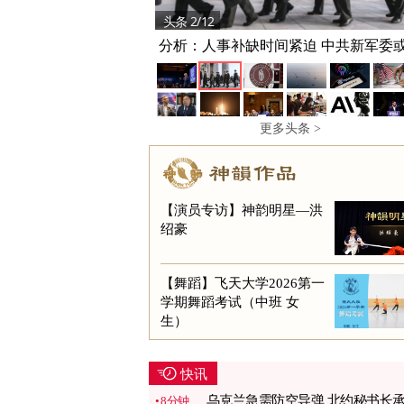
头条 2/12
分析：人事补缺时间紧迫 中共新军委
产
更多头条 >
【演员专访】神韵明星—洪
绍豪
【舞蹈】飞天大学2026第一
学期舞蹈考试（中班 女
生）
快讯
乌克兰急需防空导弹 北约秘书长
8分钟