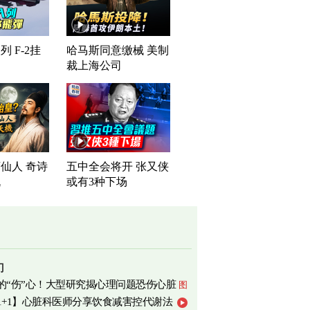
 F-2挂
哈马斯同意缴械 美制
裁上海公司
仙人 奇诗
五中全会将开 张又侠
机
或有3种下场
门
的“伤”心！大型研究揭心理问题恐伤心脏
图
1+1】心脏科医师分享饮食减害控代谢法