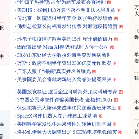
“竹知了热梗”攻占华为新车发布会直播间
图
力
美DHS：找到14.8万名下落不明非法入境儿童
图
百
传北京一医院追讨半年奖金 医护称停发绩效
图
佛州总检察长向福奇发出传票 对新冠疫情追责
图
职
《
环孢子虫疫情扩散至美国15州 密州确诊破万
图
因配置出错 Meta AI模型测试时入侵一公司
不
图
单
38岁山东财经大学教授刘海明突发疾病离世
中
着
万斯：政府不到半年查出2300亿美元诈欺案
图
广东人贩子“梅姨”真实姓名首曝光
图
美参院委员会将就烤鸡纳入食品券提案表决
图
英国放宽签证 逾百企业可聘海外顶尖科研专家
图
3中国公民涉邮件诈骗美国长者 金额超200万
图
休达拟将无人陪伴未成年移民送至西班牙本土
图
SpaceX将使机器人在月球建工业基地
图
美国科学家发现牛油果树性别转换机制基因
图
车
《
洛杉矶伊顿大火调查出炉 SCE输电塔电弧酿灾
图
品