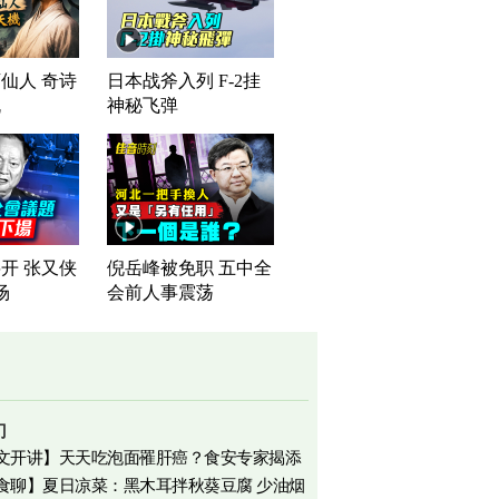
仙人 奇诗
日本战斧入列 F-2挂
机
神秘飞弹
开 张又侠
倪岳峰被免职 五中全
场
会前人事震荡
门
文开讲】天天吃泡面罹肝癌？食安专家揭添
食聊】夏日凉菜：黑木耳拌秋葵豆腐 少油烟
相