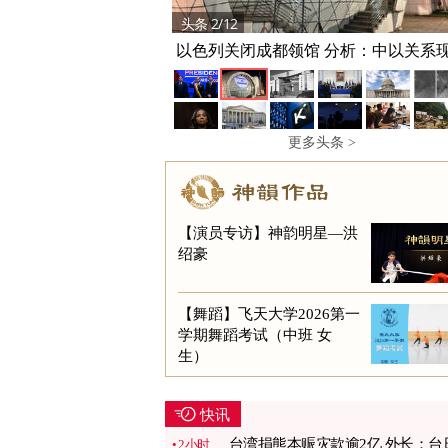
头条 2/12
以色列关闭成都领馆 分析：中以关系
痕
更多头条 >
【演员专访】神韵明星—洪
绍豪
【舞蹈】飞天大学2026第一
学期舞蹈考试（中班 女
生）
快讯
台湾捐熊本赈灾款逾2亿 外长：台
2小时