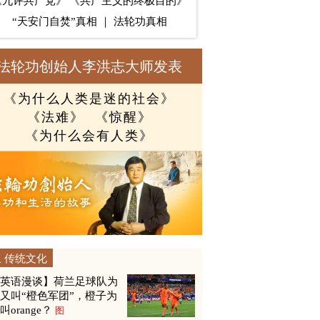
《九评共产党》
《共产主义的终极目的》
“天安门自焚”真相
｜
法轮功真相
法轮功创始人李洪志大师发表
《为什么人类是迷的社会》
《法难》
《惊醒》
《为什么会有人类》
传统文化
【英语漫谈】荷兰足球队为
又叫“橙色军团”，橙子为
叫orange？
图