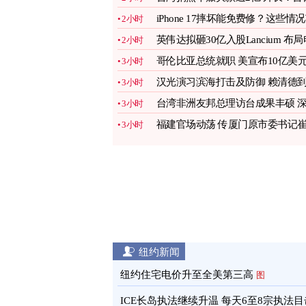
情谊深厚
图
iPhone 17摔坏能免费修？这些情
2小时
果不赔
图
英伟达拟砸30亿入股Lancium 布局
2小时
力基建
图
哥伦比亚总统就职 美宣布10亿美
3小时
援助
图
汉光演习滨海打击及防御 赖清德
3小时
场视导
图
台湾非洲友邦总理访台成果丰硕 
3小时
化双边邦谊
图
福建官场动荡 传厦门原市委书记
3小时
永辉被抓
图
纽约新闻
纽约住宅电价升至全美第三高
图
ICE长岛执法继续升温 每天6至8宗执法目