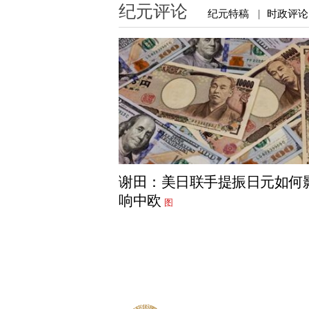
纪元评论
纪元特稿
时政评论
|
谢田：美日联手提振日元如何
响中欧
图