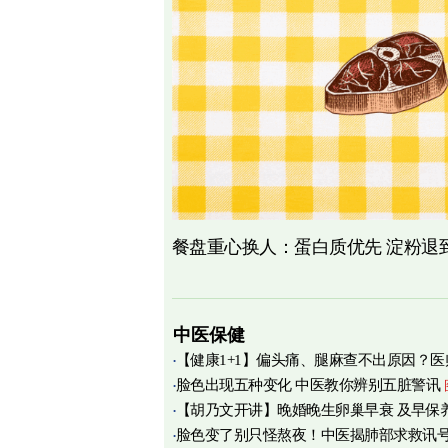
餐盘重心换人：蛋白质优先 淀粉退
中医保健
【健康1+1】偏头痛、腿麻查不出原因？医
脸色出现五种变化 中医教你辨别五脏警讯
痛源竟在肌筋膜
图
【胡乃文开讲】晚婚晚生卵巢早衰 及早保
脸色变了别只怪熬夜！中医揭肺部求救讯
育