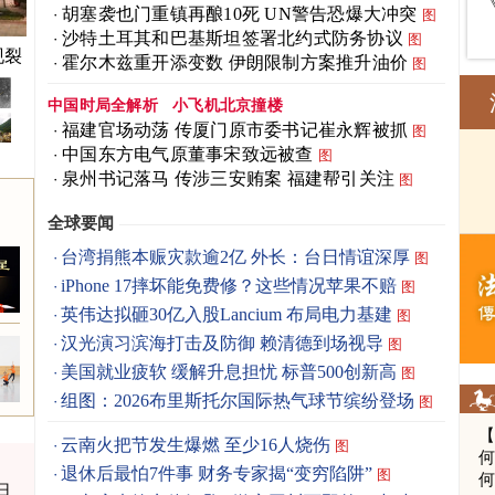
胡塞袭也门重镇再酿10死 UN警告恐爆大冲突
图
沙特土耳其和巴基斯坦签署北约式防务协议
图
现裂
霍尔木兹重开添变数 伊朗限制方案推升油价
图
中国时局全解析
小飞机北京撞楼
福建官场动荡 传厦门原市委书记崔永辉被抓
图
中国东方电气原董事宋致远被查
图
泉州书记落马 传涉三安贿案 福建帮引关注
图
全球要闻
台湾捐熊本赈灾款逾2亿 外长：台日情谊深厚
图
iPhone 17摔坏能免费修？这些情况苹果不赔
图
英伟达拟砸30亿入股Lancium 布局电力基建
图
汉光演习滨海打击及防御 赖清德到场视导
图
美国就业疲软 缓解升息担忧 标普500创新高
图
组图：2026布里斯托尔国际热气球节缤纷登场
图
云南火把节发生爆燃 至少16人烧伤
图
何
退休后最怕7件事 财务专家揭“变穷陷阱”
图
何
日