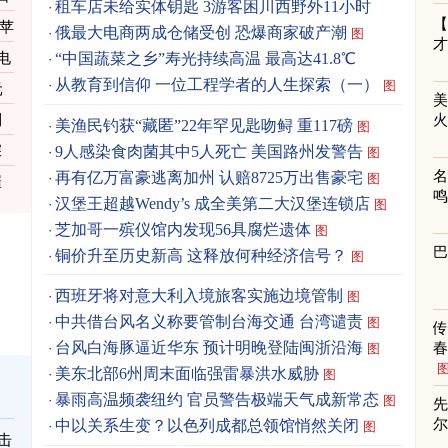
租车店未给实体钥匙 3游客困川西野外11小时
况苹
俄最大电商两成仓储受创 恐爆商家破产潮
图
电
“中国蔬菜之乡”寿光持续高温 最高达41.8℃
从教育到信仰 一位工程学者的人生探索（一）
图
元
到
美渔民钓获“藏匿”22年罕见匙吻鲟 重117磅
图
9人感染食肉菌其中5人死亡 美国路州发警告
深
图
再有亿万富豪逃离加州 认赔8725万出售豪宅
图
崔
汉堡王超越Wendy’s 成全美第二大汉堡连锁店
图
芝加哥一殡仪馆内发现56具腐烂遗体
图
铜价升至历史新高 这释放何种经济信号？
图
西班牙将对意大利入境旅客实施边境管制
图
中共借台风名义称要管制台海交通 台湾谴责
图
台风白海豚逼近华东 预计明晚登陆闽浙沿海
春
图
美东北部6州周末面临强雷暴洪水威胁
图
暴雨高温频袭纽约 官员警告极端天气成新常态
图
先
中以关系生变？以色列成都总领馆悄然关闭
图
击