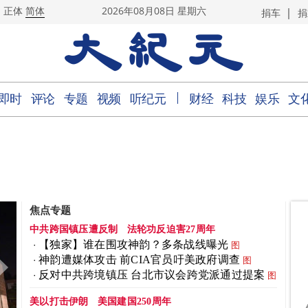
|
正体
简体
2026年08月08日 星期六
捐车
捐
｜
即时
评论
专题
视频
听纪元
财经
科技
娱乐
文
焦点专题
中共跨国镇压遭反制
法轮功反迫害27周年
【独家】谁在围攻神韵？多条战线曝光
图
神韵遭媒体攻击 前CIA官员吁美政府调查
图
反对中共跨境镇压 台北市议会跨党派通过提案
图
美以打击伊朗
美国建国250周年