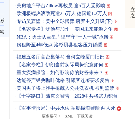
美房地产平台Zillow再裁员 逾5百人受影响
图
立
欧洲极端热浪致死逾2.5万人 德国近1.2万人
图
之
住积
专访吴嘉隆：美中全球博弈 唐罗主义升级(下)
图
【名家专栏】犹他与加州：美国未来能源之争
图
台湾
NBA：勇士队巨星库里坚守“一人一城”承诺
图
房租降至4年低点 洛杉矶县租客压力暂缓
图
福建五名厅官密集落马 含何立峰厦门旧部
图
【名家专栏】伊朗当前实际局势究竟如何
图
重大疾病保险：如何影响你的财务未来？
图
达能停产经典咖啡优格 引顾客连署要求复售
图
美国男子将上膛手枪藏入公共洗衣机 被判监禁
图
【十字路口】陆克文警告：2028中共将武力犯台
【军事情报局】中共承认 军舰撞海警船 两人死
更多要闻 >
XML
下载阅读