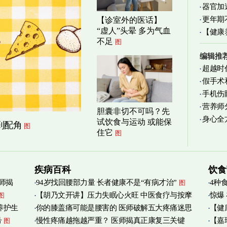
器官加
清爽养
更年期
【诊室外的医话】
“虚人”头晕 多为气血
【健康
不足
图
减缓
编辑推
超越时
假手术
手机伤
营养师
胆囊非切不可吗？先
身心全
实践
图
试饮食与运动 或能保
到配角
图
住它
图
疾病百科
饮食
师揭
94岁找回腰部力量 长者健康不是“有病才治”
4种
图
【胡乃文开讲】压力失眠心火旺 中医食疗与按摩
惊爆
图
养护生
你的膝盖痛可能是腰害的 医师破解五大疼痛迷思
【健
自救
图
号
慢性疼痛越拖越严重？ 医师揭真正康复三关键
【嘉
图
管伤