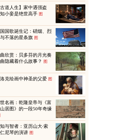
【古道人生】家中遇强盗
才知小妾是绝世高手
图
美国国歌诞生记：硝烟、烈
火与不落的星条旗
图
名曲欣赏：贝多芬的月光奏
鸣曲隐藏着什么故事？
图
巴洛克绘画中神圣的父爱
图
传世名画：乾隆皇帝与《富
山居图》的一段50年奇缘
图
知与智者：亚历山大‧索
尔仁尼琴的演讲
图