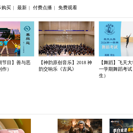
多购买
最新
付费点播
免费观看
|
|
|
期节目】善与恶
【神韵原创音乐】2018 神
【舞蹈】飞天大学
年制作）
韵交响乐《古风》
一学期舞蹈考试
生）