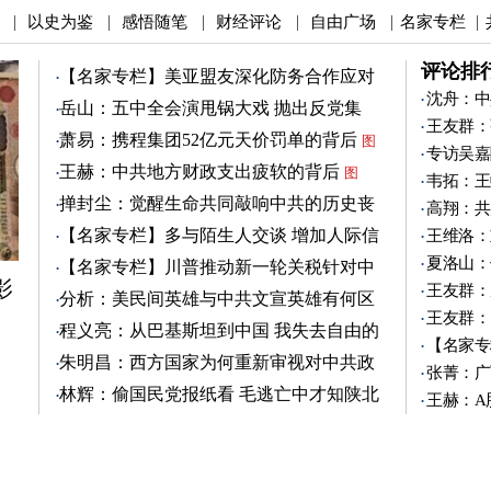
以史为鉴
感悟随笔
财经评论
自由广场
名家专栏
|
|
|
|
|
|
评论排
【名家专栏】美亚盟友深化防务合作应对
中共
沈舟：中
图
岳山：五中全会演甩锅大戏 抛出反党集
王友群：
团？
图
萧易：携程集团52亿元天价罚单的背后
图
专访吴嘉
王赫：中共地方财政支出疲软的背后
图
韦拓：王
掸封尘：觉醒生命共同敲响中共的历史丧
高翔：共
钟
图
【名家专栏】多与陌生人交谈 增加人际信
王维洛：
任
图
夏洛山：
【名家专栏】川普推动新一轮关税针对中
影
共
王友群：
图
分析：美民间英雄与中共文宣英雄有何区
王友群：
别
图
程义亮：从巴基斯坦到中国 我失去自由的
【名家专
两年
朱明昌：西方国家为何重新审视对中共政
张菁：广
策？
图
林辉：偷国民党报纸看 毛逃亡中才知陕北
王赫：A
有刘志丹
图