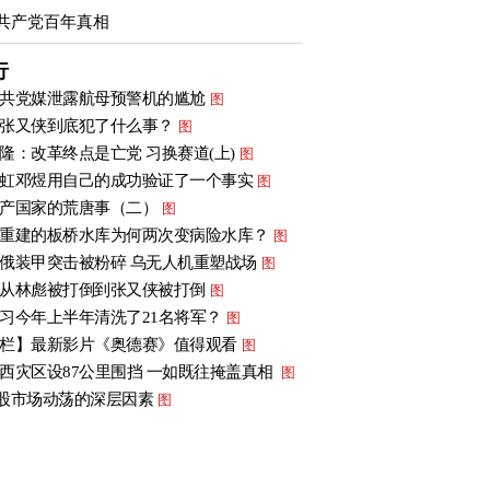
共产党百年真相
行
共党媒泄露航母预警机的尴尬
图
张又侠到底犯了什么事？
图
隆：改革终点是亡党 习换赛道(上)
图
虹邓煜用自己的成功验证了一个事实
图
产国家的荒唐事（二）
图
重建的板桥水库为何两次变病险水库？
图
俄装甲突击被粉碎 乌无人机重塑战场
图
从林彪被打倒到张又侠被打倒
图
习今年上半年清洗了21名将军？
图
栏】最新影片《奥德赛》值得观看
图
西灾区设87公里围挡 一如既往掩盖真相
图
股市场动荡的深层因素
图