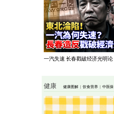
一汽失速 长春戳破经济光明论
健康
健康图解
饮食营养
中医保
|
|