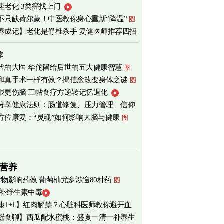
速老化 3类癌找上门
心
图
不只缺荷尔蒙！中医教你身心重新“降温”
图
养成记】老化是脊椎杀手 复健医师推荐四招
荐
代的大医 华佗留给后世的五大健康智慧
图
和真手术一样有效？揭信念改变身体之谜
图
眼更伤脑 三帖食疗方逆转记忆退化
分享健康法则：肠道修复、压力管理、信仰
方位康复：“灵魂”如何影响大脑与健康
图
营养
食物影响药效 葡萄柚尤多涉逾80种药
图
 补维生素中毒
康1+1】红肉解禁？心脏科医师教你避开血
瑶食聊】西瓜配水蜜桃：盛夏一清一补养生
害