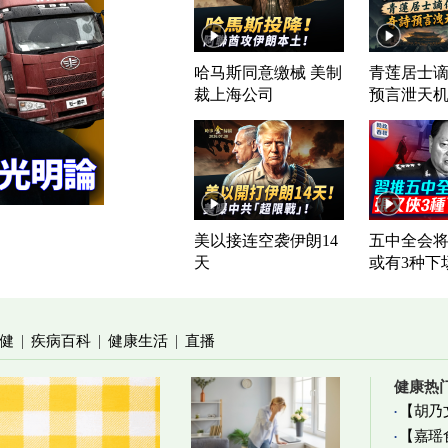
哈马斯同意缴械 美制
青莲居士谪
裁上海公司
预言泄天
美以接连空袭伊朗14
五中全会将
天
或有3种下
健
疾病百科
健康生活
直播
|
|
|
健康热
【胡乃
【嘉瑶
加物真