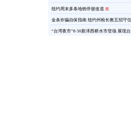
通报
图
纽约周末多条地铁停驶改道
图
金条诈骗自保指南 纽约州检长教五招守
蓄
图
“台湾夜市”8‧30新泽西桥水市登场 展现
文化软实力
图