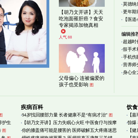
莫德纳
更年期
【胡乃文开讲】天天
吃泡面罹肝癌？食安
【医道
忍受
图
专家揭添加物真相
图
编辑推
人气 88
超越时
假手术
手机伤
营养师
身心全
实践
图
父母偏心 连被偏爱的
孩子也受影响
图
疾病百科
饮食
94岁找回腰部力量 长者健康不是“有病才治”
【嘉
图
图
养护生
【胡乃文开讲】压力失眠心火旺 中医食疗与按摩
惊爆
烟清
号
你的膝盖痛可能是腰害的 医师破解五大疼痛迷思
【健
图
自救
图