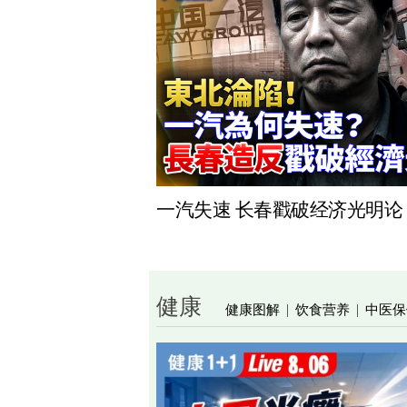
一汽失速 长春戳破经济光明论
健康
健康图解
饮食营养
中医保
|
|