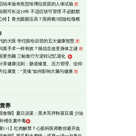
启动本迪布焦型埃博拉疫苗的人体试验
图
前期可长达10年 不适症状可管理 不必默默
心传】青光眼眼压高？医师教3招放松颈椎
荐
代的大医 华佗留给后世的五大健康智慧
图
和真手术一样有效？揭信念改变身体之谜
图
眼更伤脑 三帖食疗方逆转记忆退化
分享健康法则：肠道修复、压力管理、信仰
方位康复：“灵魂”如何影响大脑与健康
图
营养
瑶食聊】夏日凉菜：黑木耳拌秋葵豆腐 少油
 补维生素中毒
爽养心
图
康1+1】红肉解禁？心脏科医师教你避开血