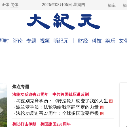
|
正体
简体
2026年08月06日 星期四
捐车
捐
｜
即时
评论
专题
视频
听纪元
财经
科技
娱乐
文
焦点专题
法轮功反迫害27周年
中共跨国镇压遭反制
乌兹别克裔学员：《转法轮》改变了我的人生
图
波兰裔学员：法轮功给我平静坚定的力量
图
法轮功反迫害27周年：全球多国政要声援
图
美以打击伊朗
美国建国250周年