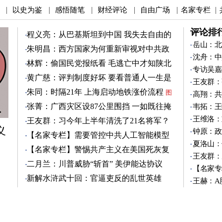
以史为鉴
感悟随笔
财经评论
自由广场
名家专栏
|
|
|
|
|
|
评论排
程义亮：从巴基斯坦到中国 我失去自由的
两年
岳山：北
朱明昌：西方国家为何重新审视对中共政
沈舟：中
策？
图
林辉：偷国民党报纸看 毛逃亡中才知陕北
专访吴嘉
有刘志丹
图
黄广慈：评判制度好坏 要看普通人一生是
王友群：
否安稳
图
朱同：时隔21年 上海启动地铁涨价流程
图
高翔：共
张菁：广西灾区设87公里围挡 一如既往掩
韦拓：王
盖真相
图
王维洛：
王友群：习今年上半年清洗了21名将军？
义
图
钟原：政
【名家专栏】需要管控中共人工智能模型
夏洛山：
图
【名家专栏】警惕共产主义在美国死灰复
王友群：
燃
图
二月兰：川普威胁“斩首” 美伊能达协议
【名家专
吗？
图
新解水浒武十回：官逼吏反的乱世英雄
王赫：A
（3）
图