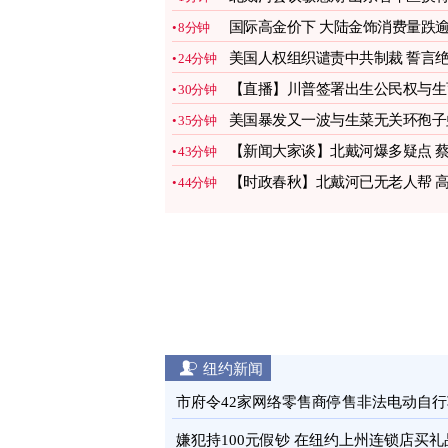
图
国际高金价下 大陆金饰消费量跌
8分钟
三成
图
美国人权组织谴责中共制裁 誓言
24分钟
不退缩
图
【直播】川普签署出生公民权与生
30分钟
旅游行政令
美国暴发又一波与生菜无关环孢子
35分钟
疫情
图
【新闻大家谈】北戴河爆多疑点 
43分钟
奇换身边人？
【时政春秋】北戴河已无老人帮 
44分钟
市备战中共
纽约新闻
市府令42家网络零售商停售非法电动自行
图
嫌犯持100元假钞 在纽约上州连锁店买礼