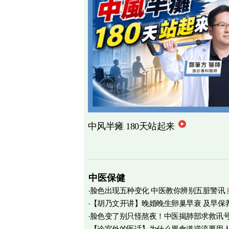
中风半瘫 180天站起来
中医保健
脸色出现五种变化 中医教你辨别五脏警讯
【胡乃文开讲】晚婚晚生卵巢早衰 及早保
脸色变了别只怪熬夜！中医揭肺部求救讯
育