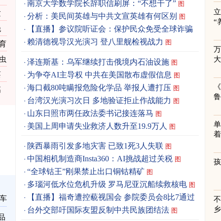
南京大学数学院长辞职信刷屏：“不想干了”
图
立
逾
分析：美民间英雄与中共文宣英雄有何区别
图
“
绝
【直播】参议院听证会：保护民众免受全球诈骗
赖清德视导汉光演习 登八里舰检视战力
图
育
虫
泽连斯基：乌军继续打击俄境内石油设施
图
为争夺AI主导权 中共在美国散布虚假信息
蔡
图
《
海口截80吨瞒报危险化学品 举报人遭打压
图
高
台湾汉光演习次日 多地验证拒止作战能力
图
山东日照市两任政法委书记接连落马
图
单
美国上周申请失业救济人数升至19.9万人
图
着
陕西暴雨引发多地灾害 已致1死3人失联
图
中国相机制造商Insta360：AI挑战超过关税
图
“全球钴王”刚果禁止出口铜钴精矿
图
多瑙河低水位危机升级 罗马尼亚沉船续救核电
图
【直播】福奇遭控藐视国会 参院委员会8比7通过
车
台外交部吁国际友盟反制中共民族团结法
图
品