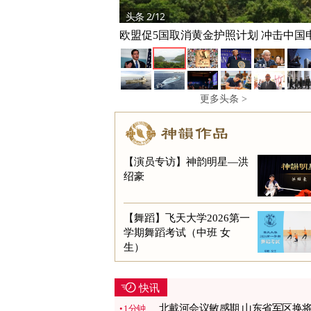
头条 2/12
欧盟促5国取消黄金护照计划 冲击中国
人
更多头条 >
【演员专访】神韵明星—洪
绍豪
【舞蹈】飞天大学2026第一
学期舞蹈考试（中班 女
生）
快讯
北戴河会议敏感期 山东省军区换
1分钟