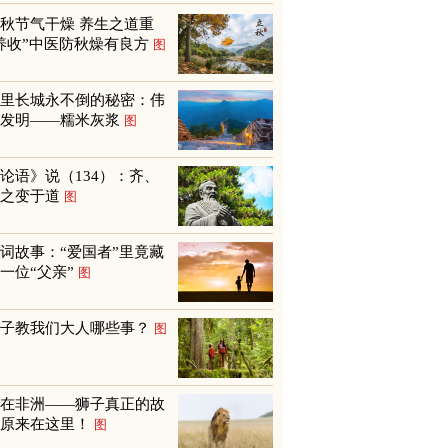
秋节气干燥 养生之道重
养收”中医防秋燥有良方
图
万里长城永不倒的秘密：伟
大发明——糯米灰浆
图
论语》说（134）：齐、
鲁之变于道
图
词故事：“爱国者”里竟藏
一位“父亲”
图
孩子教我们大人哪些事？
图
不在非洲——狮子真正的故
乡原来在这里！
图