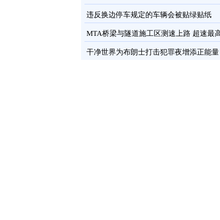
卡
图
违反换边停车规定的车辆会被贴绿贴纸
MTA桥梁与隧道施工区测速上路 超速最
罚100元
图
干净世界为布朗士打击犯罪夜增添正能量