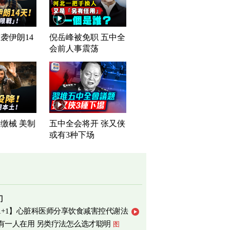
袭伊朗14
倪岳峰被免职 五中全
会前人事震荡
缴械 美制
五中全会将开 张又侠
司
或有3种下场
门
1+1】心脏科医师分享饮食减害控代谢法
有一人在用 另类疗法怎么选才聪明
图