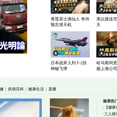
青莲居士谪仙人 奇诗
美以接连空
预言泄天机
天
日本战斧入列 F-2挂
哈马斯同意
神秘飞弹
裁上海公
健
疾病百科
健康生活
直播
|
|
|
健康热
【健康
三人就