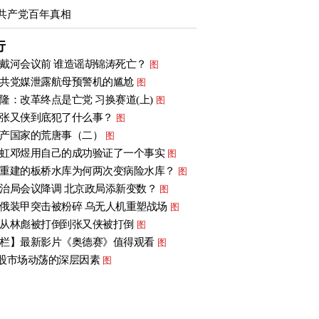
共产党百年真相
行
戴河会议前 谁造谣胡锦涛死亡？
图
共党媒泄露航母预警机的尴尬
图
隆：改革终点是亡党 习换赛道(上)
图
张又侠到底犯了什么事？
图
产国家的荒唐事（二）
图
虹邓煜用自己的成功验证了一个事实
图
重建的板桥水库为何两次变病险水库？
图
治局会议降调 北京政局添新变数？
图
俄装甲突击被粉碎 乌无人机重塑战场
图
从林彪被打倒到张又侠被打倒
图
栏】最新影片《奥德赛》值得观看
图
股市场动荡的深层因素
图