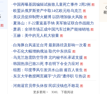
中国再曝基因编辑试验致儿童死亡事件 2周2例
图
《
欧盟从俄罗斯资产中取14亿欧元给乌克兰
图
高
美议员促抑制野火赌博 以防增加纵火风险
图
夏洛山：F-22重返嘉手纳 美军验证联合作战能力
图
图
萧易：全球市场正成中国汽车过剩产能倾销地
图
王赫：美中的无人机大较量
图
白海豚台风逼近台湾 最新路径及影响一次看
图
中石化大幅增购俄油 取代中东供应
图
乌克兰急需防空导弹 北约秘书长承诺支援
图
韩国热浪已致21死 李在明下令全力应对
图
组图：印度季风引发洪水山崩 逾百人丧生
图
东京大学教授网页藏字“六四”遭停职 引热议
图
河南逼官员带头休假 民叹没钱也不敢花
图
更多要闻 >
XML
下载阅读