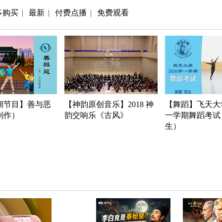
多购买
最新
付费点播
免费观看
|
|
|
期节目】善与恶
【神韵原创音乐】2018 神
【舞蹈】飞天大学
年制作）
韵交响乐《古风》
一学期舞蹈考试
生）