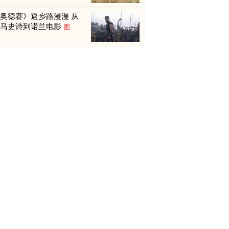
奥德赛》返乡路漫漫 从
荷马史诗到诺兰电影
图