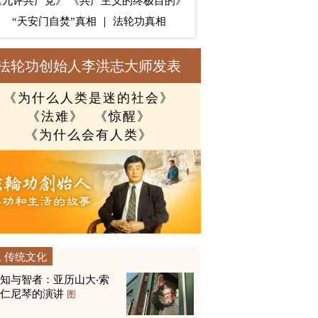
《九评共产党》
《共产主义的终极目的》
“天安门自焚”真相
｜
法轮功真相
法轮功创始人李洪志大师发表
《为什么人类是迷的社会》
《法难》
《惊醒》
《为什么会有人类》
传统文化
知与智者：亚历山大‧索
尔仁尼琴的演讲
图