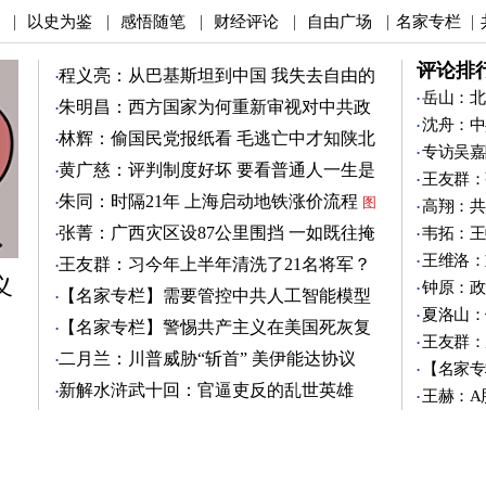
以史为鉴
感悟随笔
财经评论
自由广场
名家专栏
|
|
|
|
|
|
评论排
程义亮：从巴基斯坦到中国 我失去自由的
两年
岳山：北
朱明昌：西方国家为何重新审视对中共政
沈舟：中
策？
图
林辉：偷国民党报纸看 毛逃亡中才知陕北
专访吴嘉
有刘志丹
图
黄广慈：评判制度好坏 要看普通人一生是
王友群：
否安稳
图
朱同：时隔21年 上海启动地铁涨价流程
图
高翔：共
张菁：广西灾区设87公里围挡 一如既往掩
韦拓：王
盖真相
图
王维洛：
王友群：习今年上半年清洗了21名将军？
义
图
钟原：政
【名家专栏】需要管控中共人工智能模型
夏洛山：
图
【名家专栏】警惕共产主义在美国死灰复
王友群：
燃
图
二月兰：川普威胁“斩首” 美伊能达协议
【名家专
吗？
图
新解水浒武十回：官逼吏反的乱世英雄
王赫：A
（3）
图