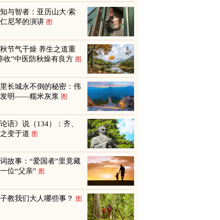
知与智者：亚历山大‧索
尔仁尼琴的演讲
图
秋节气干燥 养生之道重
养收”中医防秋燥有良方
图
万里长城永不倒的秘密：伟
大发明——糯米灰浆
图
论语》说（134）：齐、
鲁之变于道
图
词故事：“爱国者”里竟藏
一位“父亲”
图
孩子教我们大人哪些事？
图