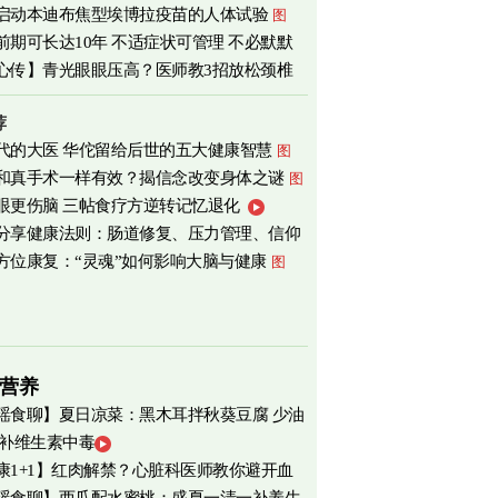
启动本迪布焦型埃博拉疫苗的人体试验
图
前期可长达10年 不适症状可管理 不必默默
心传】青光眼眼压高？医师教3招放松颈椎
荐
代的大医 华佗留给后世的五大健康智慧
图
和真手术一样有效？揭信念改变身体之谜
图
眼更伤脑 三帖食疗方逆转记忆退化
分享健康法则：肠道修复、压力管理、信仰
方位康复：“灵魂”如何影响大脑与健康
图
营养
瑶食聊】夏日凉菜：黑木耳拌秋葵豆腐 少油
 补维生素中毒
爽养心
图
康1+1】红肉解禁？心脏科医师教你避开血