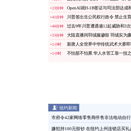
西
图
OpenAI就H-1B签证与司法部达成
23分钟
解
图
川普签出生公民权行政令 禁止生
41分钟
旅游
图
过去9年川普遭遇逾12起威胁和3
46分钟
杀事件
图
大陆直播间羽绒服掺假 羽绒实为
53分钟
价飞丝
图
新唐人全世界中华传统武术大赛即
1小时
登场
图
不怕脏不怕累 华人水管工靠一技
1小时
长翻转人生
图
纽约新闻
市府令42家网络零售商停售非法电动自行
图
嫌犯持100元假钞 在纽约上州连锁店买礼