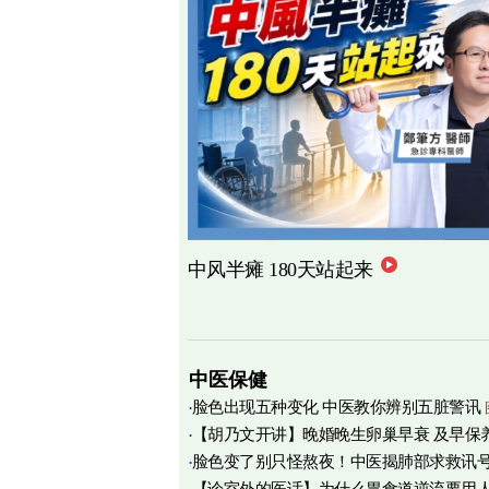
中风半瘫 180天站起来
中医保健
脸色出现五种变化 中医教你辨别五脏警讯
【胡乃文开讲】晚婚晚生卵巢早衰 及早保
脸色变了别只怪熬夜！中医揭肺部求救讯
育