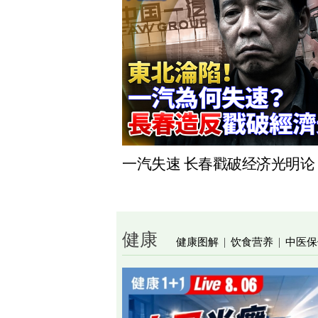
一汽失速 长春戳破经济光明论
健康
健康图解
饮食营养
中医保
|
|