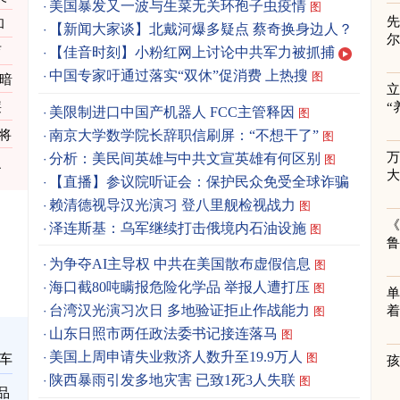
美国暴发又一波与生菜无关环孢子虫疫情
图
先
和
【新闻大家谈】北戴河爆多疑点 蔡奇换身边人？
育
【佳音时刻】小粉红网上讨论中共军力被抓捕
中国专家吁通过落实“双休”促消费 上热搜
图
次暗
立
廉
“
美限制进口中国产机器人 FCC主管释因
图
南京大学数学院长辞职信刷屏：“不想干了”
将
图
分析：美民间英雄与中共文宣英雄有何区别
图
之
【直播】参议院听证会：保护民众免受全球诈骗
赖清德视导汉光演习 登八里舰检视战力
图
《
泽连斯基：乌军继续打击俄境内石油设施
图
为争夺AI主导权 中共在美国散布虚假信息
图
海口截80吨瞒报危险化学品 举报人遭打压
图
单
台湾汉光演习次日 多地验证拒止作战能力
着
图
山东日照市两任政法委书记接连落马
图
美国上周申请失业救济人数升至19.9万人
图
车
陕西暴雨引发多地灾害 已致1死3人失联
图
品