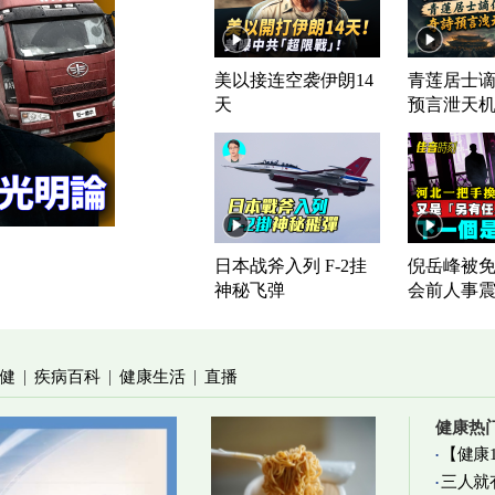
美以接连空袭伊朗14
青莲居士谪
天
预言泄天
日本战斧入列 F-2挂
倪岳峰被免
神秘飞弹
会前人事
健
疾病百科
健康生活
直播
|
|
|
健康热
【健康
三人就