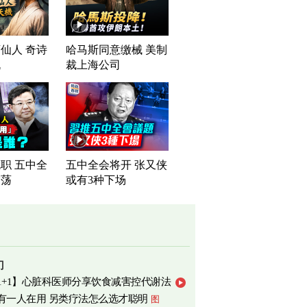
仙人 奇诗
哈马斯同意缴械 美制
机
裁上海公司
职 五中全
五中全会将开 张又侠
震荡
或有3种下场
门
1+1】心脏科医师分享饮食减害控代谢法
有一人在用 另类疗法怎么选才聪明
图