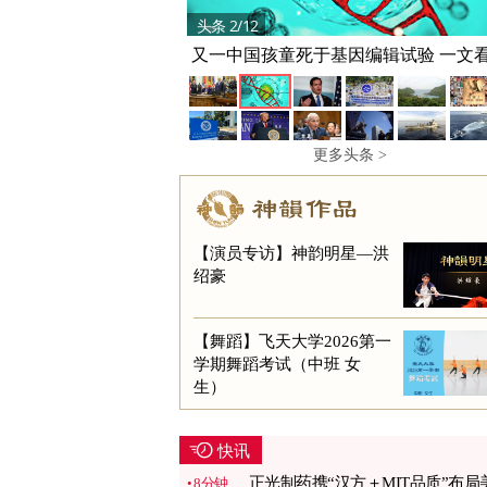
头条 2/12
又一中国孩童死于基因编辑试验 一文
更多头条 >
【演员专访】神韵明星—洪
绍豪
【舞蹈】飞天大学2026第一
学期舞蹈考试（中班 女
生）
快讯
正光制药携“汉方＋MIT品质”布局
8分钟