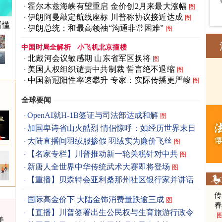
霍尔木兹海峡有望重启 金价创2月来最大涨幅
图
伊朗阿曼敲定航线座标 川普称协议接近达成
图
看懂
伊朗总统：和最高领袖“沟通非常困难”
图
中国时局全解析
小飞机北京撞楼
北戴河会议敏感期 山东省军区换将
图
美国人权组织谴责中共制裁 誓言绝不退缩
图
中国新冠阳性率速攀升 专家：实际传播更严峻
图
全球要闻
OpenAI就H-1B签证与司法部达成和解
图
加国卑诗省山火酷烈 情侣惊呼：如经历世界末日
图
大陆直播间羽绒服掺假 羽绒实为廉价飞丝
图
【名家专栏】川普推动新一轮关税针对中共
图
新唐人全世界中华传统武术大赛即将登场
图
【重播】贝森特会亚利桑那州社区银行家并讲话
国际高金价下 大陆金饰消费量跌逾三成
图
春
【直播】川普签署出生公民权与生育旅游行政令
美