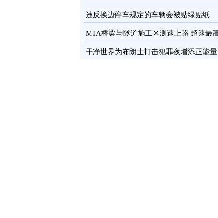
卡
图
违反换边停车规定的车辆会被贴绿贴纸
MTA桥梁与隧道施工区测速上路 超速最
罚100元
图
干净世界为布朗士打击犯罪夜增添正能量