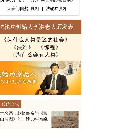
《九评共产党》
《共产主义的终极目的》
“天安门自焚”真相
｜
法轮功真相
法轮功创始人李洪志大师发表
《为什么人类是迷的社会》
《法难》
《惊醒》
《为什么会有人类》
传统文化
传世名画：乾隆皇帝与《富
山居图》的一段50年奇缘
图