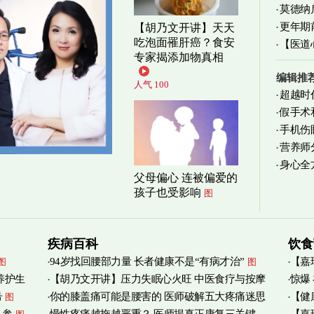
莫德纳
更年期
【胡乃文开讲】天天
吃泡面罹肝癌？食安
【医道
忍受
图
专家揭添加物真相
图
编辑推
人气 100
超越时
假手术
手机伤
营养师
身心全
实践
图
父母偏心 连被偏爱的
孩子也受影响
图
疾病百科
饮食
94岁找回腰部力量 长者健康不是“有病才治”
【嘉
图
图
养护生
【胡乃文开讲】压力失眠心火旺 中医食疗与按摩
惊爆
烟清
号
你的膝盖痛可能是腰害的 医师破解五大疼痛迷思
【健
图
自救
图