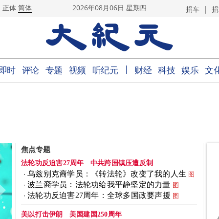
|
正体
简体
2026年08月06日 星期四
捐车
捐
｜
即时
评论
专题
视频
听纪元
财经
科技
娱乐
文
焦点专题
法轮功反迫害27周年
中共跨国镇压遭反制
乌兹别克裔学员：《转法轮》改变了我的人生
图
波兰裔学员：法轮功给我平静坚定的力量
图
法轮功反迫害27周年：全球多国政要声援
图
美以打击伊朗
美国建国250周年