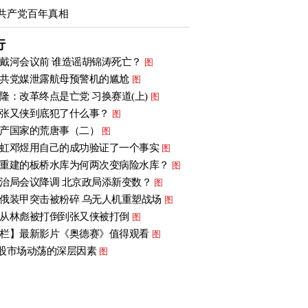
共产党百年真相
行
戴河会议前 谁造谣胡锦涛死亡？
图
共党媒泄露航母预警机的尴尬
图
隆：改革终点是亡党 习换赛道(上)
图
张又侠到底犯了什么事？
图
产国家的荒唐事（二）
图
虹邓煜用自己的成功验证了一个事实
图
重建的板桥水库为何两次变病险水库？
图
治局会议降调 北京政局添新变数？
图
俄装甲突击被粉碎 乌无人机重塑战场
图
从林彪被打倒到张又侠被打倒
图
栏】最新影片《奥德赛》值得观看
图
股市场动荡的深层因素
图