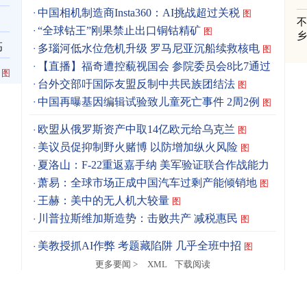
中国相机制造商Insta360：AI挑战超过关税
图
“全球钴王”刚果禁止出口铜钴精矿
图
高
多瑙河低水位危机升级 罗马尼亚沉船续救核电
图
【直播】福奇遭控藐视国会 参院委员会8比7通过
图
台外交部吁国际友盟反制中共民族团结法
图
中国再曝基因编辑试验致儿童死亡事件 2周2例
图
欧盟从俄罗斯资产中取14亿欧元给乌克兰
图
美议员促抑制野火赌博 以防增加纵火风险
图
夏洛山：F-22重返嘉手纳 美军验证联合作战能力
图
萧易：全球市场正成中国汽车过剩产能倾销地
图
王赫：美中的无人机大较量
图
川普拉斯维加斯造势：击败共产 减税惠民
图
美教授抓AI作弊 考题藏陷阱 几乎全班中招
图
更多要闻 >
XML
下载阅读