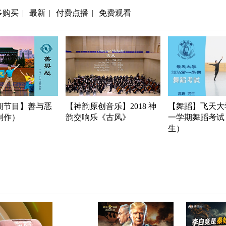
多购买
最新
付费点播
免费观看
|
|
|
期节目】善与恶
【神韵原创音乐】2018 神
【舞蹈】飞天大学
年制作）
韵交响乐《古风》
一学期舞蹈考试
生）