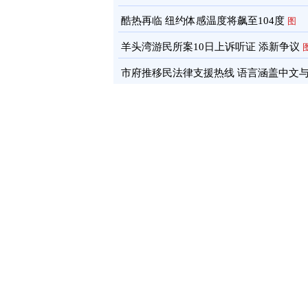
酷热再临 纽约体感温度将飙至104度
图
羊头湾游民所案10日上诉听证 添新争议
市府推移民法律支援热线 语言涵盖中文
南语
图