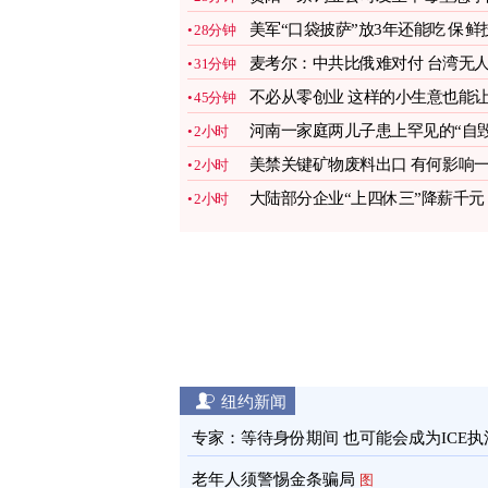
致4人死亡
美军“口袋披萨”放3年还能吃 保鲜
28分钟
术曝光
图
麦考尔：中共比俄难对付 台湾无
31分钟
机有助防卫
图
不必从零创业 这样的小生意也能
45分钟
你赚翻(二)
图
河南一家庭两儿子患上罕见的“自
2小时
容貌症”
图
美禁关键矿物废料出口 有何影响
2小时
文看懂
图
大陆部分企业“上四休三”降薪千元
2小时
引热议
图
纽约新闻
专家：等待身份期间 也可能会成为ICE执
目标
图
老年人须警惕金条骗局
图