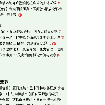
启动本迪布焦型埃博拉疫苗的人体试验
图
心传】青光眼眼压高？医师教3招放松颈椎
补维生素中毒
荐
代的大医 华佗留给后世的五大健康智慧
图
和真手术一样有效？揭信念改变身体之谜
图
眼更伤脑 三帖食疗方逆转记忆退化
分享健康法则：肠道修复、压力管理、信仰
方位康复：“灵魂”如何影响大脑与健康
图
营养
瑶食聊】夏日凉菜：黑木耳拌秋葵豆腐 少油
康1+1】红肉解禁？心脏科医师教你避开血
爽养心
图
瑶食聊】西瓜配水蜜桃：盛夏一清一补养生
害