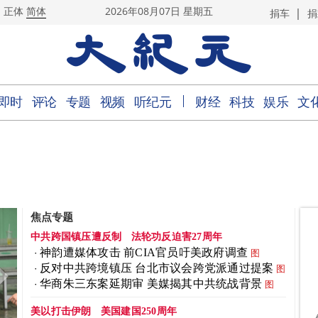
|
正体
简体
2026年08月07日 星期五
捐车
捐
｜
即时
评论
专题
视频
听纪元
财经
科技
娱乐
文
焦点专题
中共跨国镇压遭反制
法轮功反迫害27周年
神韵遭媒体攻击 前CIA官员吁美政府调查
图
反对中共跨境镇压 台北市议会跨党派通过提案
图
华商朱三东案延期审 美媒揭其中共统战背景
图
美以打击伊朗
美国建国250周年