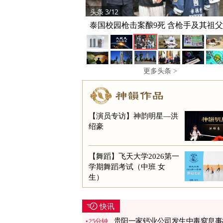
头条 3/12
泰国校园枪击案酿9死 含枪手及其祖
更多头条 >
【演员专访】神韵明星—洪
绍豪
【舞蹈】飞天大学2026第一
学期舞蹈考试（中班 女
生）
快讯
贵阳一家钙业公司发生中毒窒息事
25分钟