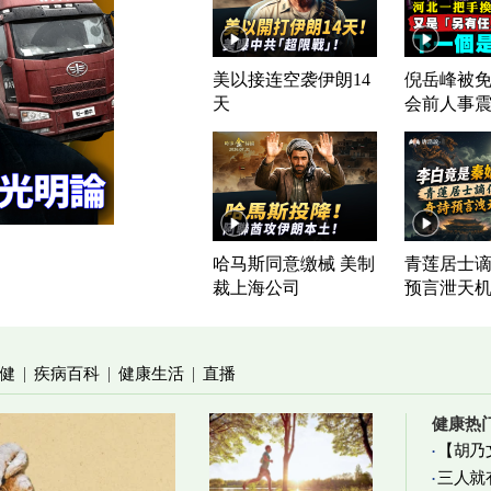
美以接连空袭伊朗14
倪岳峰被免
天
会前人事
哈马斯同意缴械 美制
青莲居士谪
裁上海公司
预言泄天
健
疾病百科
健康生活
直播
|
|
|
健康热
【胡乃
三人就
加物真