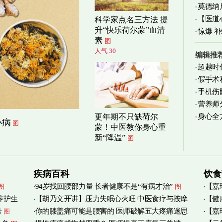
莫德纳
【医道
科学家点名三方法 提
升“快乐荷尔蒙”血清
图
惊爆 
素
图
人气 30
编辑推
超越时
假手术
手机伤
营养师
身心全
更年期不只缺荷尔
实践
图
小病
图
蒙！中医教你身心重
新“降温”
图
疾病百科
饮食
94岁找回腰部力量 长者健康不是“有病才治”
【嘉
图
图
养护生
【胡乃文开讲】压力失眠心火旺 中医食疗与按摩
【健
烟清
号
你的膝盖痛可能是腰害的 医师破解五大疼痛迷思
【嘉
图
自救
管伤