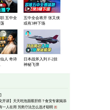
职 五中全
五中全会将开 张又侠
震荡
或有3种下场
仙人 奇诗
日本战斧入列 F-2挂
机
神秘飞弹
门
文开讲】天天吃泡面罹肝癌？食安专家揭添
有一人在用 另类疗法怎么选才聪明
图
相