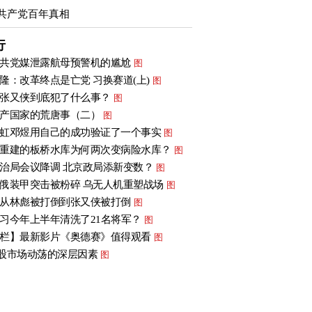
共产党百年真相
行
共党媒泄露航母预警机的尴尬
图
隆：改革终点是亡党 习换赛道(上)
图
张又侠到底犯了什么事？
图
产国家的荒唐事（二）
图
虹邓煜用自己的成功验证了一个事实
图
重建的板桥水库为何两次变病险水库？
图
治局会议降调 北京政局添新变数？
图
俄装甲突击被粉碎 乌无人机重塑战场
图
从林彪被打倒到张又侠被打倒
图
习今年上半年清洗了21名将军？
图
栏】最新影片《奥德赛》值得观看
图
股市场动荡的深层因素
图