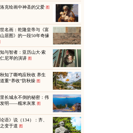
巴洛克绘画中神圣的父爱
图
传世名画：乾隆皇帝与《富
山居图》的一段50年奇缘
图
知与智者：亚历山大‧索
尔仁尼琴的演讲
图
秋知了嘶鸣应秋收 养生
道重“养收”防秋燥
图
万里长城永不倒的秘密：伟
大发明——糯米灰浆
图
论语》说（134）：齐、
鲁之变于道
图