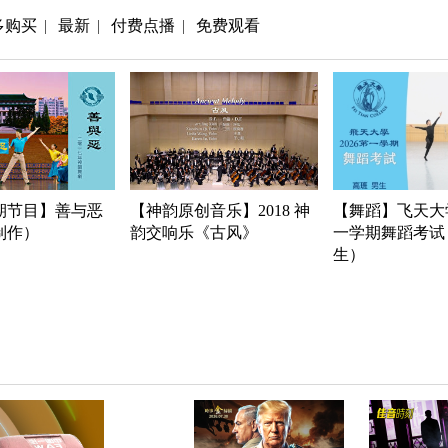
多购买
最新
付费点播
免费观看
|
|
|
期节目】善与恶
【神韵原创音乐】2018 神
【舞蹈】飞天大学
年制作）
韵交响乐《古风》
一学期舞蹈考试
生）