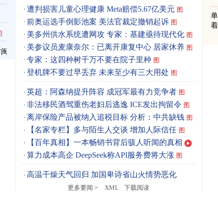
遭判损害儿童心理健康 Meta赔偿5.67亿美元
图
单
前奥运选手倒影池案 美法官裁定撤销起诉
图
着
图
美多州供水系统遭网攻 专家：基建亟待现代化
图
美参议员麦康奈尔：已离开康复中心 居家休养
图
与闽
专家：这四种树千万不要在院子里种
图
登机牌不要过早丢弃 未来至少有三大用处
图
英超：阿森纳提升阵容 成冠军最有力竞争者
图
非法移民酒驾重伤老妇后逃逸 ICE发出拘留令
图
离岸保险产品被纳入追税目标 分析：中共缺钱
图
【名家专栏】多与陌生人交谈 增加人际信任
图
【百年真相】一本畅销书背后骇人听闻的真相
算力成本高企 DeepSeek称API服务费将大涨
图
高温干燥天气回归 加国卑诗省山火情势恶化
更多要闻 >
XML
下载阅读