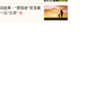
词故事：“爱国者”里竟藏
一位“父亲”
图