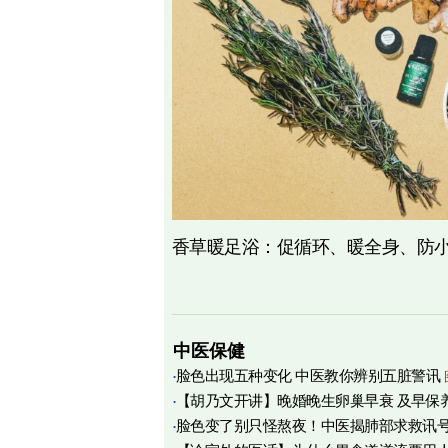
香草暖足浴：促循环、暖全身、防
中医保健
脸色出现五种变化 中医教你辨别五脏警讯
【胡乃文开讲】晚婚晚生卵巢早衰 及早保
脸色变了别只怪熬夜！中医揭肺部求救讯
育