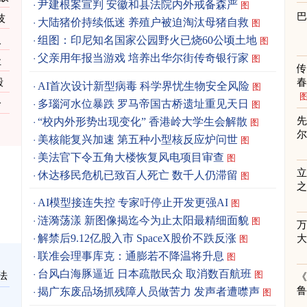
尹建根案宣判 安徽和县法院内外戒备森严
图
技
大陆猪价持续低迷 养殖户被迫淘汰母猪自救
图
人
组图：印尼知名国家公园野火已烧60公顷土地
图
父亲用年报当游戏 培养出华尔街传奇银行家
图
让
毁
春
AI首次设计新型病毒 科学界忧生物安全风险
图
多瑙河水位暴跌 罗马帝国古桥遗址重见天日
一
图
先
“校内外形势出现变化” 香港岭大学生会解散
图
美核能复兴加速 第五种小型核反应炉问世
图
美法官下令五角大楼恢复风电项目审查
图
立
休达移民危机已致百人死亡 数千人仍滞留
图
之
AI模型接连失控 专家吁停止开发更强AI
图
涟漪荡漾 新图像揭迄今为止太阳最精细面貌
图
解禁后9.12亿股入市 SpaceX股价不跌反涨
图
联准会理事库克：通膨若不降温将升息
图
台风白海豚逼近 日本疏散民众 取消数百航班
图
法
《
揭广东废品场抓残障人员做苦力 发声者遭噤声
图