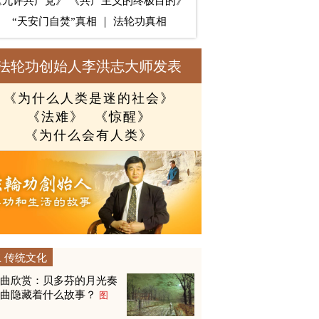
《九评共产党》
《共产主义的终极目的》
“天安门自焚”真相
｜
法轮功真相
法轮功创始人李洪志大师发表
《为什么人类是迷的社会》
《法难》
《惊醒》
《为什么会有人类》
传统文化
名曲欣赏：贝多芬的月光奏
鸣曲隐藏着什么故事？
图