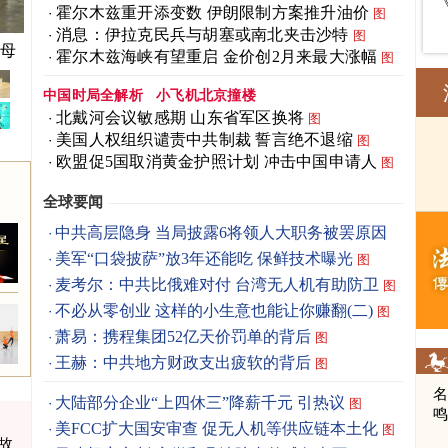
霍尔木兹重开添变数 伊朗限制方案推升油价
图
消息：伊拉克民兵与胡塞或南北夹击沙特
图
父母
霍尔木兹海峡有望重启 金价创2月来最大涨幅
图
中国时局全解析
小飞机北京撞楼
北戴河会议敏感期 山东省军区换将
图
美国人权组织谴责中共制裁 誓言绝不退缩
图
欧盟促5国取消黄金护照计划 冲击中国申请人
图
全球要闻
中共高层隐身 当局披露6将领人大职务被罢原因
图
美军“口袋披萨”放3年还能吃 保鲜技术曝光
图
麦考尔：中共比俄难对付 台湾无人机有助防卫
图
不必从零创业 这样的小生意也能让你赚翻(二)
图
萧易：携程集团52亿天价罚单的背后
图
王赫：中共地方财政支出疲软的背后
图
大陆部分企业“上四休三”降薪千元 引热议
图
美FCC扩大国安审查 促无人机等供应链本土化
图
故