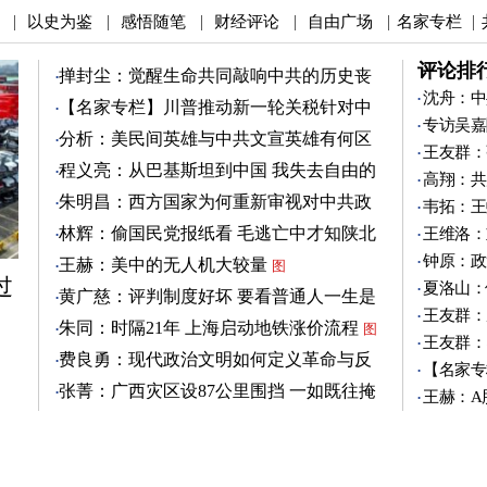
以史为鉴
感悟随笔
财经评论
自由广场
名家专栏
|
|
|
|
|
|
评论排
掸封尘：觉醒生命共同敲响中共的历史丧
钟
沈舟：中
图
【名家专栏】川普推动新一轮关税针对中
专访吴嘉
共
图
分析：美民间英雄与中共文宣英雄有何区
王友群：
别
图
程义亮：从巴基斯坦到中国 我失去自由的
高翔：共
两年
朱明昌：西方国家为何重新审视对中共政
韦拓：王
策？
图
林辉：偷国民党报纸看 毛逃亡中才知陕北
王维洛：
有刘志丹
图
钟原：政
王赫：美中的无人机大较量
图
过
夏洛山：
黄广慈：评判制度好坏 要看普通人一生是
王友群：
否安稳
图
朱同：时隔21年 上海启动地铁涨价流程
图
王友群：
费良勇：现代政治文明如何定义革命与反
【名家专
革命
图
张菁：广西灾区设87公里围挡 一如既往掩
王赫：A
盖真相
图