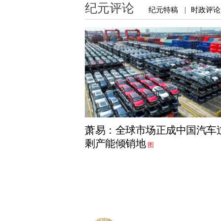
纪元评论
纪元特稿
时政评论
|
萧易：全球市场正成中国汽车
剩产能倾销地
图