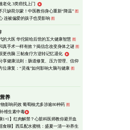
速老化 3类癌找上门
心
图
不只缺荷尔蒙！中医教你身心重新“降温”
图
心 连被偏爱的孩子也受影响
图
荐
代的大医 华佗留给后世的五大健康智慧
图
和真手术一样有效？揭信念改变身体之谜
图
眼更伤脑 三帖食疗方逆转记忆退化
分享健康法则：肠道修复、压力管理、信仰
方位康复：“灵魂”如何影响大脑与健康
图
营养
食物影响药效 葡萄柚尤多涉逾80种药
图
 补维生素中毒
康1+1】红肉解禁？心脏科医师教你避开血
瑶食聊】西瓜配水蜜桃：盛夏一清一补养生
害