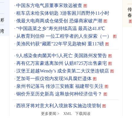
中国东方电气原董事宋致远被查
图
租车店未给实体钥匙 3游客困川西野外11小时
春
住积
俄最大电商两成仓储受创 恐爆商家破产潮
图
“中国蔬菜之乡”寿光持续高温 最高达41.8℃
台湾
从教育到信仰 一位工程学者的人生探索（一）
图
美渔民钓获“藏匿”22年罕见匙吻鲟 重117磅
图
9人感染食肉菌其中5人死亡 美国路州发警告
图
再有亿万富豪逃离加州 认赔8725万出售豪宅
图
汉堡王超越Wendy’s 成全美第二大汉堡连锁店
图
芝加哥一殡仪馆内发现56具腐烂遗体
图
泉州书记落马 传涉三安贿案 福建帮引关注
图
铜价升至历史新高 这释放何种经济信号？
图
西班牙将对意大利入境旅客实施边境管制
图
更多要闻 >
XML
下载阅读