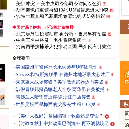
美伊冲突下 美中央司令部司令访问以色列
图
胡塞袭也门重镇再酿10死 UN警告恐爆大冲突
图
据
沙特土耳其和巴基斯坦签署北约式防务协议
图
中国时局全解析
小飞机北京撞楼
北京境外征税震动市场 分析：当局早有预谋
图
中共三名中将及一名少将密集病亡
图
河南西平搜捕杀人犯惊动全国 民众反应引关注
全球要闻
美国路州前警察局长承认参与U签证欺诈
图
SpaceX和特斯拉联手 在德州建地球最大芯片厂
图
未来重大战场突破？美军激光武器迈向实战
图
涉假冒联邦探员骗老人金条 两华男在美被捕
图
雪佛兰大陆销售近停摆 浙江门店停售
图
世界足坛巨星梅西的父亲去世 得年68岁
图
【美中大视野】基因编辑：救命还是夺命？
【时政春秋】中共劫富已到海外 再不润就晚了
弈