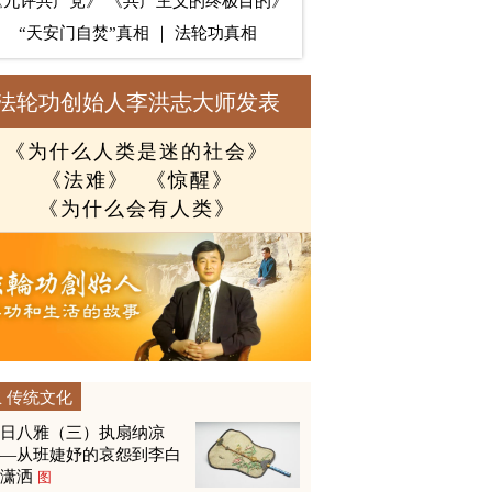
《九评共产党》
《共产主义的终极目的》
“天安门自焚”真相
｜
法轮功真相
法轮功创始人李洪志大师发表
《为什么人类是迷的社会》
《法难》
《惊醒》
《为什么会有人类》
传统文化
夏日八雅（三）执扇纳凉
——从班婕妤的哀怨到李白
的潇洒
图