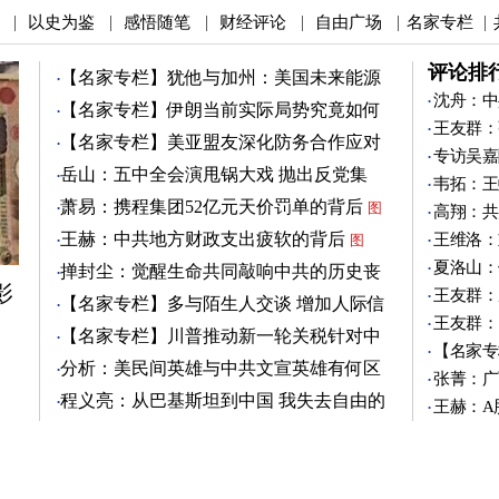
以史为鉴
感悟随笔
财经评论
自由广场
名家专栏
|
|
|
|
|
|
评论排
【名家专栏】犹他与加州：美国未来能源
之争
沈舟：中
图
【名家专栏】伊朗当前实际局势究竟如何
王友群：
图
【名家专栏】美亚盟友深化防务合作应对
专访吴嘉
中共
图
岳山：五中全会演甩锅大戏 抛出反党集
韦拓：王
团？
萧易：携程集团52亿元天价罚单的背后
图
高翔：共
王赫：中共地方财政支出疲软的背后
王维洛：
图
夏洛山：
掸封尘：觉醒生命共同敲响中共的历史丧
影
钟
王友群：
图
【名家专栏】多与陌生人交谈 增加人际信
王友群：
任
图
【名家专栏】川普推动新一轮关税针对中
【名家专
共
图
分析：美民间英雄与中共文宣英雄有何区
张菁：广
别
图
程义亮：从巴基斯坦到中国 我失去自由的
王赫：A
两年