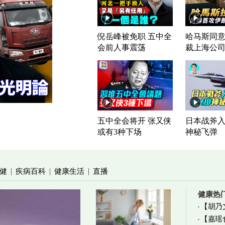
倪岳峰被免职 五中全
哈马斯同意
会前人事震荡
裁上海公
五中全会将开 张又侠
日本战斧入列
或有3种下场
神秘飞弹
健
疾病百科
健康生活
直播
|
|
|
健康热
【胡乃
【嘉瑶
加物真