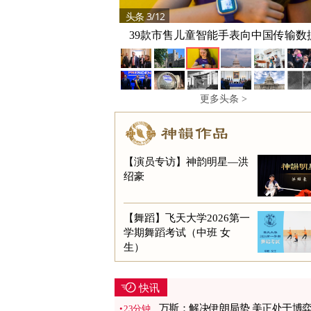
头条 3/12
39款市售儿童智能手表向中国传输数
更多头条 >
【演员专访】神韵明星—洪
绍豪
【舞蹈】飞天大学2026第一
学期舞蹈考试（中班 女
生）
快讯
万斯：解决伊朗局势 美正处于博
23分钟