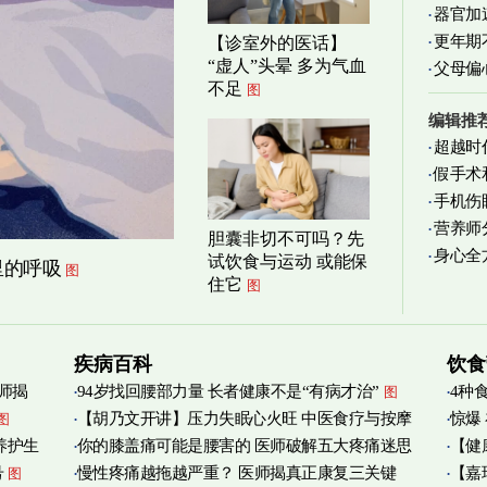
器官加
清爽养
更年期
【诊室外的医话】
“虚人”头晕 多为气血
父母偏
不足
图
编辑推
超越时
假手术
手机伤
营养师
胆囊非切不可吗？先
身心全
实践
图
试饮食与运动 或能保
里的呼吸
图
住它
图
疾病百科
饮食
师揭
94岁找回腰部力量 长者健康不是“有病才治”
4种
图
【胡乃文开讲】压力失眠心火旺 中医食疗与按摩
惊爆
图
养护生
你的膝盖痛可能是腰害的 医师破解五大疼痛迷思
【健
自救
图
号
慢性疼痛越拖越严重？ 医师揭真正康复三关键
【嘉
图
管伤