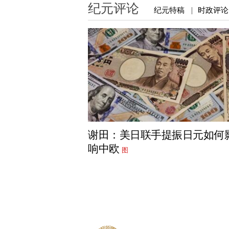
纪元评论
纪元特稿
时政评论
|
谢田：美日联手提振日元如何
响中欧
图