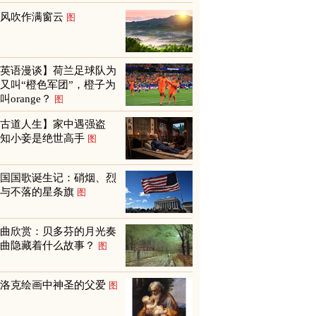
山风吹作满窗云
图
【英语漫谈】荷兰足球队为
又叫“橙色军团”，橙子为
叫orange？
图
【古道人生】家中遇强盗
才知小妾是绝世高手
图
美国国歌诞生记：硝烟、烈
火与不落的星条旗
图
名曲欣赏：贝多芬的月光奏
鸣曲隐藏着什么故事？
图
巴洛克绘画中神圣的父爱
图