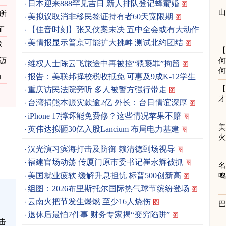
日本迎来888罕见吉日 新人排队登记蜂蜜婚
图
所
美拟议取消非移民签证持有者60天宽限期
图
证
【佳音时刻】张又侠案未决 五中全会或有大动作
美情报显示普京可能扩大挑衅 测试北约团结
图
球
迈
何
维权人士陈云飞旅途中再被控“猥亵罪”拘留
图
何
报告：美联邦择校税收抵免 可惠及9成K-12学生
局
图
重庆访民法院旁听 多人被警方强行带走
图
男
台湾捐熊本赈灾款逾2亿 外长：台日情谊深厚
图
iPhone 17摔坏能免费修？这些情况苹果不赔
图
英伟达拟砸30亿入股Lancium 布局电力基建
图
汉光演习滨海打击及防御 赖清德到场视导
图
福建官场动荡 传厦门原市委书记崔永辉被抓
图
美国就业疲软 缓解升息担忧 标普500创新高
图
组图：2026布里斯托尔国际热气球节缤纷登场
图
云南火把节发生爆燃 至少16人烧伤
图
退休后最怕7件事 财务专家揭“变穷陷阱”
图
击