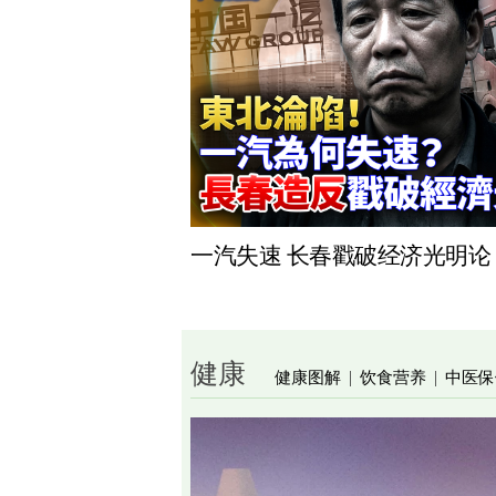
一汽失速 长春戳破经济光明论
健康
健康图解
饮食营养
中医保
|
|