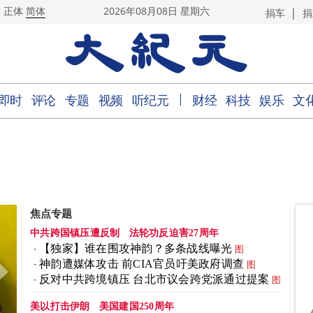
|
正体
简体
2026年08月08日 星期六
捐车
捐
｜
即时
评论
专题
视频
听纪元
财经
科技
娱乐
文
焦点专题
中共跨国镇压遭反制
法轮功反迫害27周年
【独家】谁在围攻神韵？多条战线曝光
图
神韵遭媒体攻击 前CIA官员吁美政府调查
图
反对中共跨境镇压 台北市议会跨党派通过提案
图
美以打击伊朗
美国建国250周年