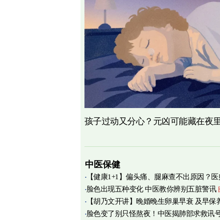
孩子过动又分心？元凶可能藏在夜
中医保健
【健康1+1】偏头痛、腿麻查不出原因？医
脸色出现五种变化 中医教你辨别五脏警讯
痛源竟在肌筋膜
图
【胡乃文开讲】晚婚晚生卵巢早衰 及早保
脸色变了别只怪熬夜！中医揭肺部求救讯
育