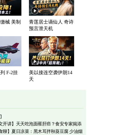
缴械 美制
青莲居士谪仙人 奇诗
司
预言泄天机
 F-2挂
美以接连空袭伊朗14
天
门
文开讲】天天吃泡面罹肝癌？食安专家揭添
食聊】夏日凉菜：黑木耳拌秋葵豆腐 少油烟
相