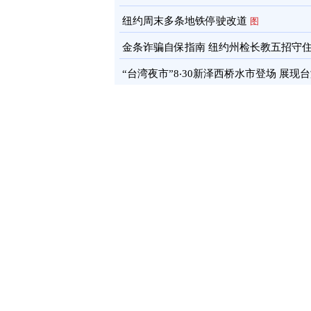
通报
图
纽约周末多条地铁停驶改道
图
金条诈骗自保指南 纽约州检长教五招守
蓄
图
“台湾夜市”8‧30新泽西桥水市登场 展现
文化软实力
图