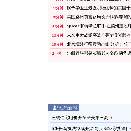
中局
图
赋予毕业生最强职场优势的美国十
23分钟
大学
图
美国路州前警察局长承认参与U签
28分钟
欺诈
图
SpaceX和特斯拉联手 在德州建地
43分钟
最大芯片厂
图
未来重大战场突破？美军激光武器
53分钟
向实战
图
北京境外征税震动市场 分析：当
59分钟
早有预谋
图
涉假冒联邦探员骗老人金条 两华
2小时
在美被捕
图
纽约新闻
纽约住宅电价升至全美第三高
图
ICE长岛执法继续升温 每天6至8宗执法目