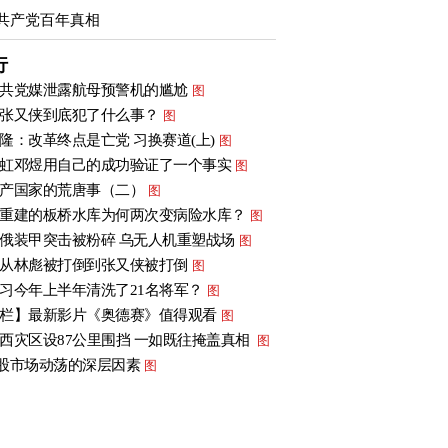
共产党百年真相
行
共党媒泄露航母预警机的尴尬
图
张又侠到底犯了什么事？
图
隆：改革终点是亡党 习换赛道(上)
图
虹邓煜用自己的成功验证了一个事实
图
产国家的荒唐事（二）
图
重建的板桥水库为何两次变病险水库？
图
俄装甲突击被粉碎 乌无人机重塑战场
图
从林彪被打倒到张又侠被打倒
图
习今年上半年清洗了21名将军？
图
栏】最新影片《奥德赛》值得观看
图
西灾区设87公里围挡 一如既往掩盖真相
图
股市场动荡的深层因素
图