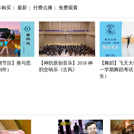
多购买
最新
付费点播
免费观看
|
|
|
期节目】善与恶
【神韵原创音乐】2018 神
【舞蹈】飞天大学
年制作）
韵交响乐《古风》
一学期舞蹈考试
生）