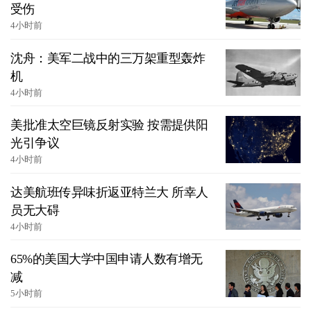
受伤
4小时前
沈舟：美军二战中的三万架重型轰炸
机
4小时前
美批准太空巨镜反射实验 按需提供阳
光引争议
4小时前
达美航班传异味折返亚特兰大 所幸人
员无大碍
4小时前
65%的美国大学中国申请人数有增无
减
5小时前