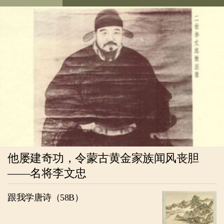
他屡建奇功，令蒙古黄金家族闻风丧胆
——名将李文忠
跟我学唐诗（58B）