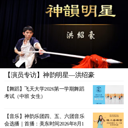
【演员专访】神韵明星—洪绍豪
【舞蹈】飞天大学2026第一学期舞蹈
考试（中班 女生）
【音乐】神韵乐团四、五、六团音乐
会选播｜首播：美东时间2026年8月1