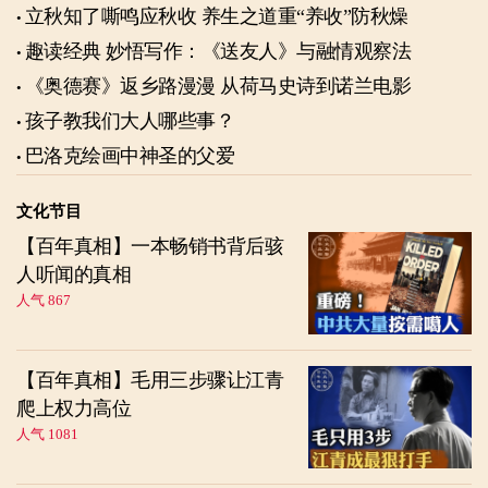
立秋知了嘶鸣应秋收 养生之道重“养收”防秋燥
趣读经典 妙悟写作：《送友人》与融情观察法
《奥德赛》返乡路漫漫 从荷马史诗到诺兰电影
孩子教我们大人哪些事？
巴洛克绘画中神圣的父爱
文化节目
【百年真相】一本畅销书背后骇
人听闻的真相
人气 867
【百年真相】毛用三步骤让江青
爬上权力高位
人气 1081