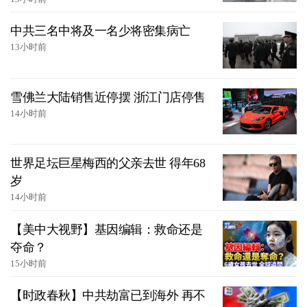
中共三名中将及一名少将密集病亡
13小时前
雪佛兰大陆销售近停摆 浙江门店停售
14小时前
世界足坛巨星梅西的父亲去世 得年68
岁
14小时前
【美中大视野】基因编辑：救命还是
夺命？
15小时前
【时政春秋】中共劫富已到海外 再不