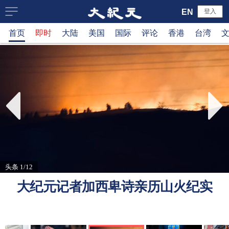
大
EN
登入
首页
即时
大陆
美国
国际
评论
香港
台湾
纪
元
新
闻
网
头条 1/12
大纪元记者加西卑诗亲历山火纪实