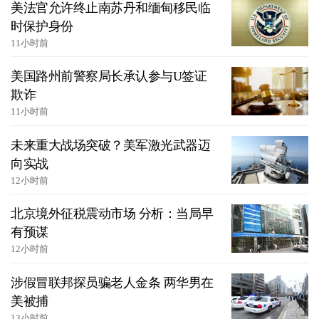
美法官允许终止南苏丹和缅甸移民临
时保护身份
11小时前
美国路州前警察局长承认参与U签证
欺诈
11小时前
未来重大战场突破？美军激光武器迈
向实战
12小时前
北京境外征税震动市场 分析：当局早
有预谋
12小时前
涉假冒联邦探员骗老人金条 两华男在
美被捕
13小时前