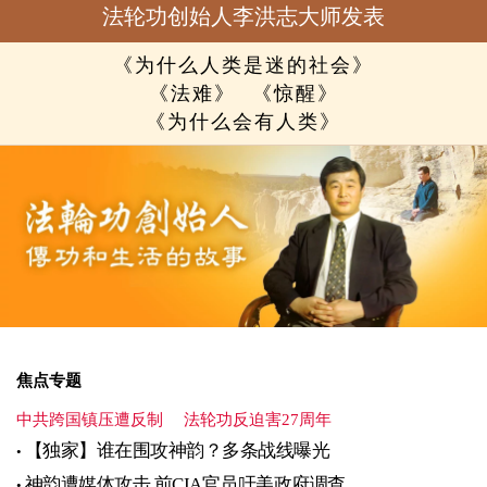
法轮功创始人李洪志大师发表
《为什么人类是迷的社会》
《法难》
《惊醒》
《为什么会有人类》
焦点专题
中共跨国镇压遭反制
法轮功反迫害27周年
【独家】谁在围攻神韵？多条战线曝光
神韵遭媒体攻击 前CIA官员吁美政府调查