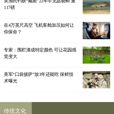
美渔民钓获“藏匿”22年罕见匙吻鲟 重
117磅
在4万英尺高空 飞机客舱加压如何让
你保命？
专家：围栏漆成特定颜色 可让花园感
觉变大
美军“口袋披萨”放3年还能吃 保鲜技
术曝光
传统文化