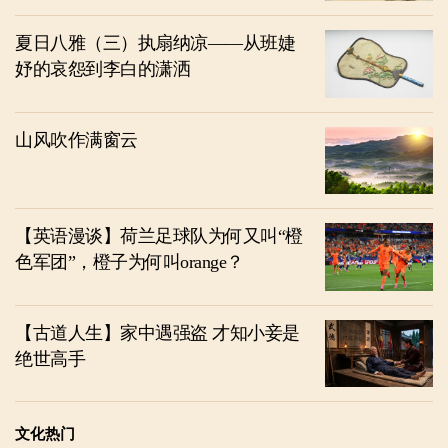
夏日八雅（三）执扇纳凉——从班婕
妤的哀怨到李白的潇洒
山风吹作满窗云
【英语漫谈】荷兰足球队为何又叫“橙
色军团”，橙子为何叫orange？
【古道人生】家中遇强盗 才知小妾是
绝世高手
文化热门