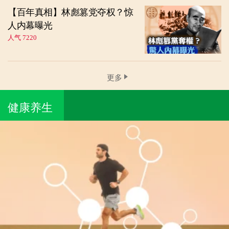
【百年真相】林彪篡党夺权？惊
人内幕曝光
人气 7220
更多
健康养生