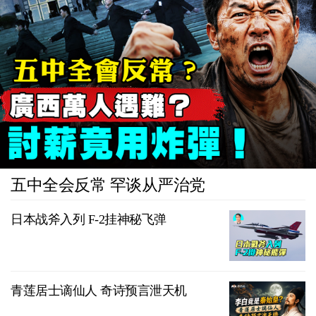
五中全会反常 罕谈从严治党
日本战斧入列 F-2挂神秘飞弹
青莲居士谪仙人 奇诗预言泄天机