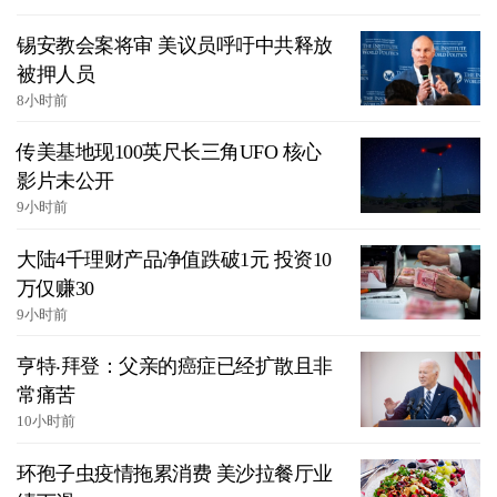
锡安教会案将审 美议员呼吁中共释放
被押人员
8小时前
传美基地现100英尺长三角UFO 核心
影片未公开
9小时前
大陆4千理财产品净值跌破1元 投资10
万仅赚30
9小时前
亨特‧拜登：父亲的癌症已经扩散且非
常痛苦
10小时前
环孢子虫疫情拖累消费 美沙拉餐厅业