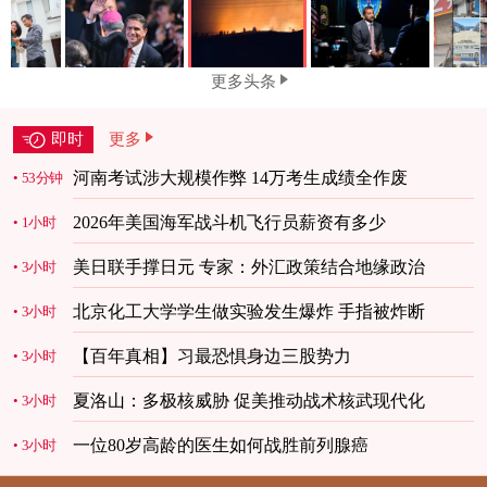
更多头条
即时
更多
河南考试涉大规模作弊 14万考生成绩全作废
53分钟
2026年美国海军战斗机飞行员薪资有多少
1小时
美日联手撑日元 专家：外汇政策结合地缘政治
3小时
北京化工大学学生做实验发生爆炸 手指被炸断
3小时
【百年真相】习最恐惧身边三股势力
3小时
夏洛山：多极核威胁 促美推动战术核武现代化
3小时
一位80岁高龄的医生如何战胜前列腺癌
3小时