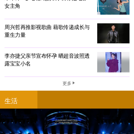
女主角
周兴哲再推影视歌曲 藉歌传递成长与
重生力量
李亦捷父亲节宣布怀孕 晒超音波照透
露宝宝小名
更多
生活