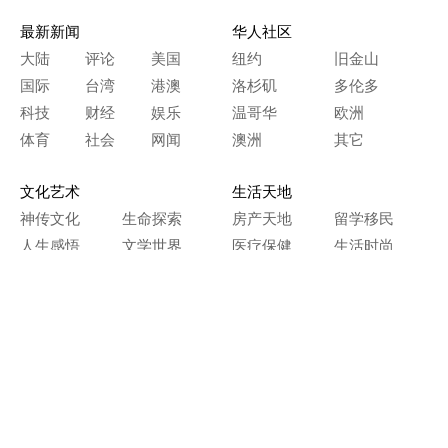
最新新闻
华人社区
大陆
评论
美国
纽约
旧金山
国际
台湾
港澳
洛杉矶
多伦多
科技
财经
娱乐
温哥华
欧洲
体育
社会
网闻
澳洲
其它
文化艺术
生活天地
神传文化
生命探索
房产天地
留学移民
人生感悟
文学世界
医疗保健
生活时尚
史海钩沉
人物春秋
纵横职场
美食天地
教育园地
典故传奇
旅游休闲
艺术长河
本网站图文内容归大纪元所有，
任何单位及个人未经许可，不得擅自转载使用。