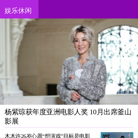
娱乐休闲
杨紫琼获年度亚洲电影人奖 10月出席釜山
影展
木木许26岁心愿“想演戏”目标是电影