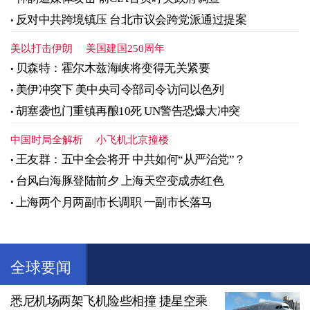
反对中共跨境镇压 台北市议会跨党派通过提案
美以打击伊朗
美国建国250周年
贝森特：霍尔木兹海峡将变得无关紧要
美伊冲突下 美中央司令部司令访问以色列
胡塞袭也门重镇再酿10死 UN警告恐爆大冲突
中国时局全解析
小飞机北京撞楼
王友群：五中全会将开 中共如何“从严治党”？
台风白海豚登陆前夕 上海天空变成赤红色
上海两个月两副市长调职 一副市长落马
全球要闻
悉尼机场两架飞机险些相撞 捷星空乘