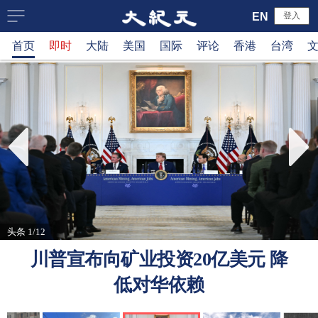
大
EN
登入
首页
即时
大陆
美国
国际
评论
香港
台湾
纪
元
新
闻
网
头条 1/12
川普宣布向矿业投资20亿美元 降
低对华依赖