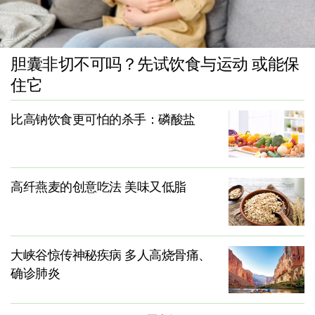
胆囊非切不可吗？先试饮食与运动 或能保
住它
比高钠饮食更可怕的杀手：磷酸盐
高纤燕麦的创意吃法 美味又低脂
大峡谷惊传神秘疾病 多人高烧骨痛、
确诊肺炎