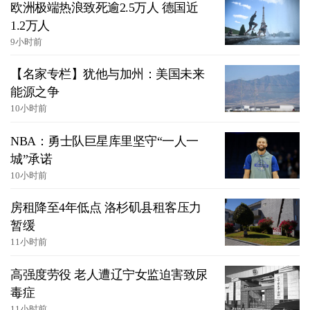
欧洲极端热浪致死逾2.5万人 德国近
1.2万人
9小时前
【名家专栏】犹他与加州：美国未来
能源之争
10小时前
NBA：勇士队巨星库里坚守“一人一
城”承诺
10小时前
房租降至4年低点 洛杉矶县租客压力
暂缓
11小时前
高强度劳役 老人遭辽宁女监迫害致尿
毒症
11小时前