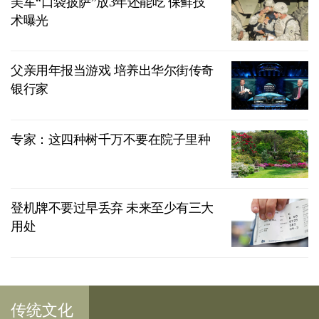
美军“口袋披萨”放3年还能吃 保鲜技
术曝光
父亲用年报当游戏 培养出华尔街传奇
银行家
专家：这四种树千万不要在院子里种
登机牌不要过早丢弃 未来至少有三大
用处
传统文化