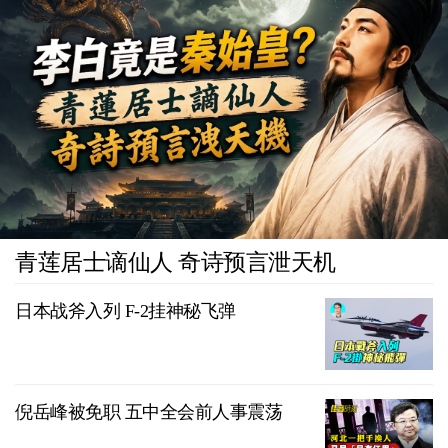
青莲居士谪仙人 奇诗预言泄天机
日本战斧入列 F-2挂神秘飞弹
倪岳峰被免职 五中全会前人事震荡