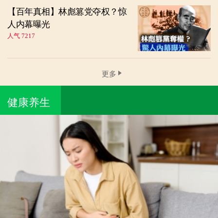
【百年真相】林彪篡党夺权？惊
人内幕曝光
人气 7217
更多
健康养生