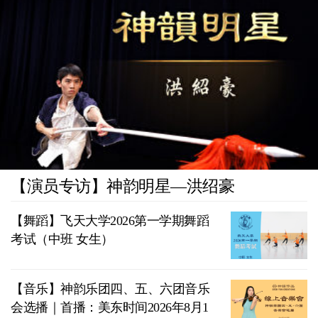
【演员专访】神韵明星—洪绍豪
【舞蹈】飞天大学2026第一学期舞蹈
考试（中班 女生）
【音乐】神韵乐团四、五、六团音乐
会选播｜首播：美东时间2026年8月1