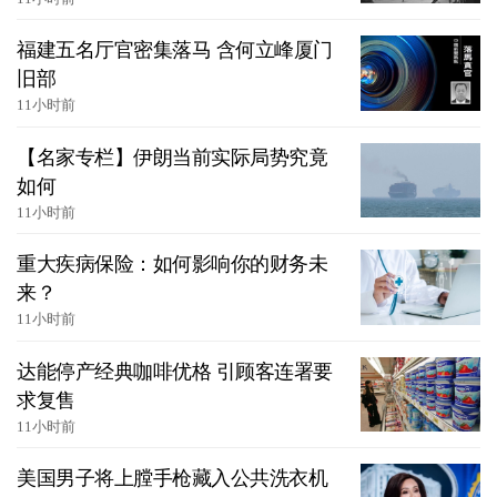
福建五名厅官密集落马 含何立峰厦门
旧部
11小时前
【名家专栏】伊朗当前实际局势究竟
如何
11小时前
重大疾病保险：如何影响你的财务未
来？
11小时前
达能停产经典咖啡优格 引顾客连署要
求复售
11小时前
美国男子将上膛手枪藏入公共洗衣机