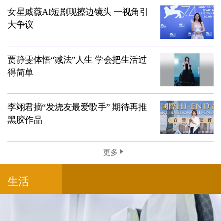
女星戚薇AI短剧现擦边镜头 一视角引
大争议
贾静雯体悟“减法”人生 学会把生活过
得简单
李翊君摘“发烧友最爱歌手” 期待再推
黑胶作品
更多
生活