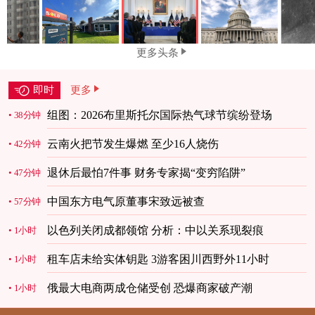
更多头条
即时
更多
组图：2026布里斯托尔国际热气球节缤纷登场
38分钟
云南火把节发生爆燃 至少16人烧伤
42分钟
退休后最怕7件事 财务专家揭“变穷陷阱”
47分钟
中国东方电气原董事宋致远被查
57分钟
以色列关闭成都领馆 分析：中以关系现裂痕
1小时
租车店未给实体钥匙 3游客困川西野外11小时
1小时
俄最大电商两成仓储受创 恐爆商家破产潮
1小时