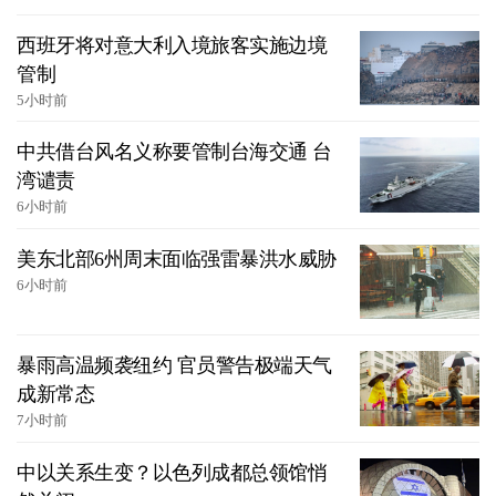
西班牙将对意大利入境旅客实施边境
管制
5小时前
中共借台风名义称要管制台海交通 台
湾谴责
6小时前
美东北部6州周末面临强雷暴洪水威胁
6小时前
暴雨高温频袭纽约 官员警告极端天气
成新常态
7小时前
中以关系生变？以色列成都总领馆悄