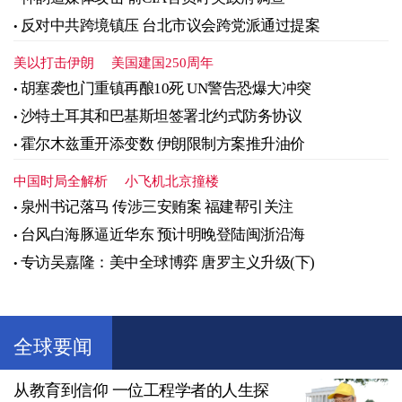
反对中共跨境镇压 台北市议会跨党派通过提案
美以打击伊朗
美国建国250周年
胡塞袭也门重镇再酿10死 UN警告恐爆大冲突
沙特土耳其和巴基斯坦签署北约式防务协议
霍尔木兹重开添变数 伊朗限制方案推升油价
中国时局全解析
小飞机北京撞楼
泉州书记落马 传涉三安贿案 福建帮引关注
台风白海豚逼近华东 预计明晚登陆闽浙沿海
专访吴嘉隆：美中全球博弈 唐罗主义升级(下)
全球要闻
从教育到信仰 一位工程学者的人生探