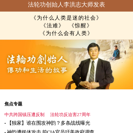
法轮功创始人李洪志大师发表
《为什么人类是迷的社会》
《法难》
《惊醒》
《为什么会有人类》
焦点专题
中共跨国镇压遭反制
法轮功反迫害27周年
【独家】谁在围攻神韵？多条战线曝光
神韵遭媒体攻击 前CIA官员吁美政府调查