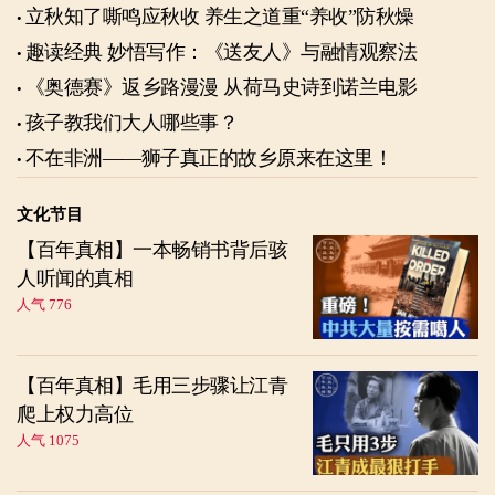
立秋知了嘶鸣应秋收 养生之道重“养收”防秋燥
趣读经典 妙悟写作：《送友人》与融情观察法
《奥德赛》返乡路漫漫 从荷马史诗到诺兰电影
孩子教我们大人哪些事？
不在非洲——狮子真正的故乡原来在这里！
文化节目
【百年真相】一本畅销书背后骇
人听闻的真相
人气 776
【百年真相】毛用三步骤让江青
爬上权力高位
人气 1075