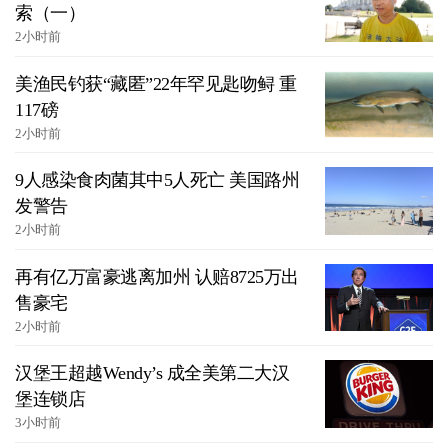
索（一）
2小时前
美渔民钓获“藏匿”22年罕见匙吻鲟 重
117磅
2小时前
9人感染食肉菌其中5人死亡 美国路州
发警告
2小时前
再有亿万富豪逃离加州 认赔8725万出
售豪宅
2小时前
汉堡王超越Wendy’s 成全美第二大汉
堡连锁店
3小时前