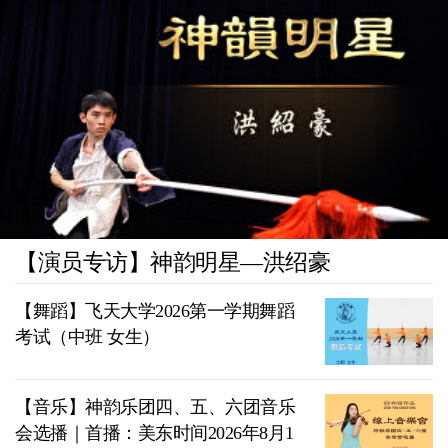
【演员专访】神韵明星—洪绍豪
【舞蹈】飞天大学2026第一学期舞蹈
考试（中班 女生）
【音乐】神韵乐团四、五、六团音乐
会选播｜首播：美东时间2026年8月1