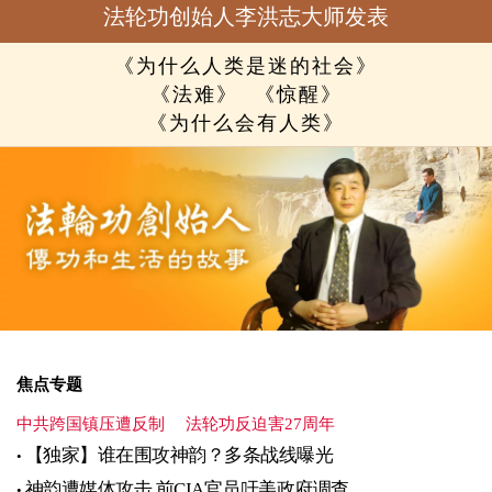
法轮功创始人李洪志大师发表
《为什么人类是迷的社会》
《法难》
《惊醒》
《为什么会有人类》
焦点专题
中共跨国镇压遭反制
法轮功反迫害27周年
【独家】谁在围攻神韵？多条战线曝光
神韵遭媒体攻击 前CIA官员吁美政府调查