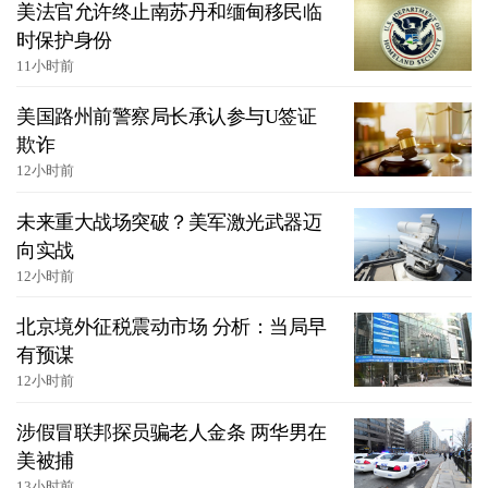
美法官允许终止南苏丹和缅甸移民临
时保护身份
11小时前
美国路州前警察局长承认参与U签证
欺诈
12小时前
未来重大战场突破？美军激光武器迈
向实战
12小时前
北京境外征税震动市场 分析：当局早
有预谋
12小时前
涉假冒联邦探员骗老人金条 两华男在
美被捕
13小时前