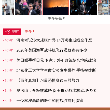
更多头条
即时
更多
河南考试涉大规模作弊 14万考生成绩全作废
1小时
2026年美国海军战斗机飞行员薪资有多少
2小时
美日联手撑日元 专家：外汇政策结合地缘政治
3小时
北京化工大学学生做实验发生爆炸 手指被炸断
3小时
【百年真相】习最恐惧身边三股势力
3小时
夏洛山：多极核威胁 促美推动战术核武现代化
3小时
一位80岁高龄的医生如何战胜前列腺癌
4小时