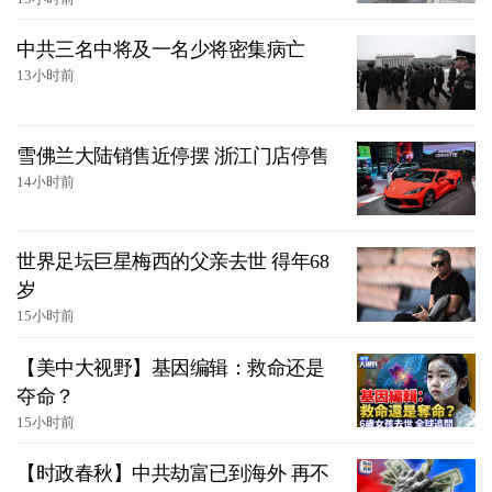
中共三名中将及一名少将密集病亡
13小时前
雪佛兰大陆销售近停摆 浙江门店停售
14小时前
世界足坛巨星梅西的父亲去世 得年68
岁
15小时前
【美中大视野】基因编辑：救命还是
夺命？
15小时前
【时政春秋】中共劫富已到海外 再不