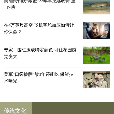
美渔民钓获“藏匿”22年罕见匙吻鲟 重
117磅
在4万英尺高空 飞机客舱加压如何让
你保命？
专家：围栏漆成特定颜色 可让花园感
觉变大
美军“口袋披萨”放3年还能吃 保鲜技
术曝光
传统文化