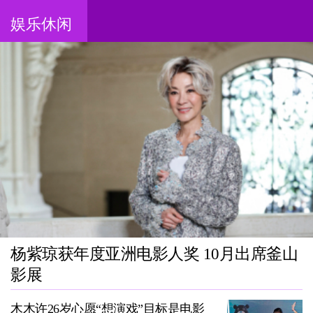
娱乐休闲
杨紫琼获年度亚洲电影人奖 10月出席釜山
影展
木木许26岁心愿“想演戏”目标是电影