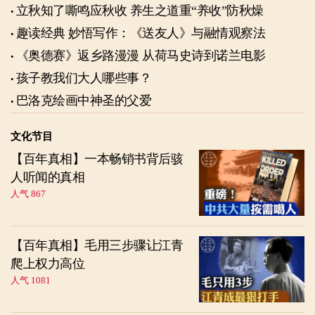
立秋知了嘶鸣应秋收 养生之道重“养收”防秋燥
趣读经典 妙悟写作：《送友人》与融情观察法
《奥德赛》返乡路漫漫 从荷马史诗到诺兰电影
孩子教我们大人哪些事？
巴洛克绘画中神圣的父爱
文化节目
【百年真相】一本畅销书背后骇
人听闻的真相
人气 867
【百年真相】毛用三步骤让江青
爬上权力高位
人气 1081