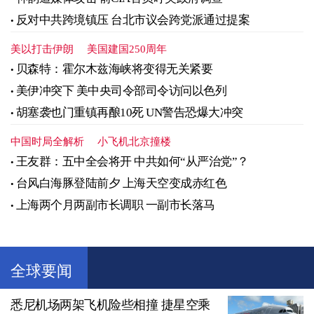
反对中共跨境镇压 台北市议会跨党派通过提案
美以打击伊朗
美国建国250周年
贝森特：霍尔木兹海峡将变得无关紧要
美伊冲突下 美中央司令部司令访问以色列
胡塞袭也门重镇再酿10死 UN警告恐爆大冲突
中国时局全解析
小飞机北京撞楼
王友群：五中全会将开 中共如何“从严治党”？
台风白海豚登陆前夕 上海天空变成赤红色
上海两个月两副市长调职 一副市长落马
全球要闻
悉尼机场两架飞机险些相撞 捷星空乘