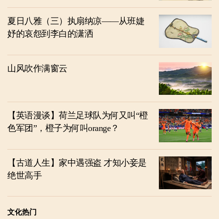
夏日八雅（三）执扇纳凉——从班婕
妤的哀怨到李白的潇洒
山风吹作满窗云
【英语漫谈】荷兰足球队为何又叫“橙
色军团”，橙子为何叫orange？
【古道人生】家中遇强盗 才知小妾是
绝世高手
文化热门