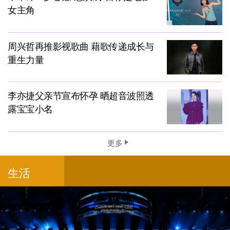
女主角
周兴哲再推影视歌曲 藉歌传递成长与
重生力量
李亦捷父亲节宣布怀孕 晒超音波照透
露宝宝小名
更多
生活