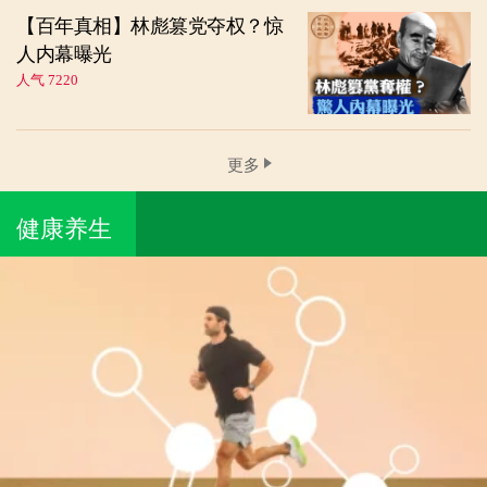
【百年真相】林彪篡党夺权？惊
人内幕曝光
人气 7220
更多
健康养生