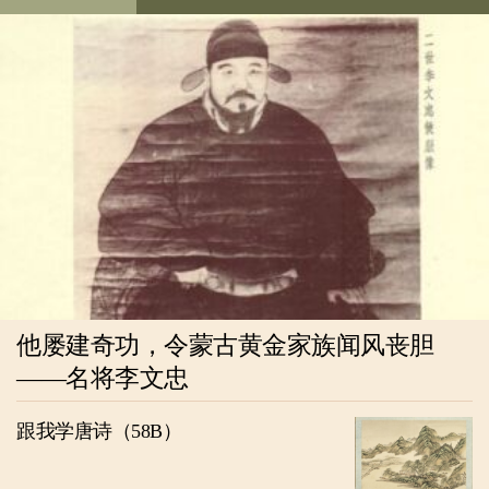
他屡建奇功，令蒙古黄金家族闻风丧胆
——名将李文忠
跟我学唐诗（58B）