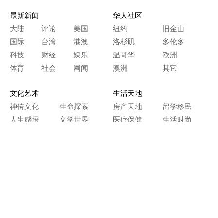
最新新闻
华人社区
大陆
评论
美国
纽约
旧金山
国际
台湾
港澳
洛杉矶
多伦多
科技
财经
娱乐
温哥华
欧洲
体育
社会
网闻
澳洲
其它
文化艺术
生活天地
神传文化
生命探索
房产天地
留学移民
人生感悟
文学世界
医疗保健
生活时尚
史海钩沉
人物春秋
纵横职场
美食天地
教育园地
典故传奇
旅游休闲
艺术长河
本网站图文内容归大纪元所有，
任何单位及个人未经许可，不得擅自转载使用。