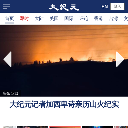
大
EN
登入
首页
即时
大陆
美国
国际
评论
香港
台湾
纪
元
新
闻
网
头条 1/12
大纪元记者加西卑诗亲历山火纪实