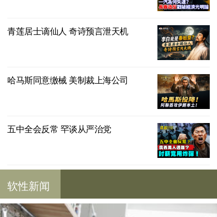
青莲居士谪仙人 奇诗预言泄天机
哈马斯同意缴械 美制裁上海公司
五中全会反常 罕谈从严治党
软性新闻