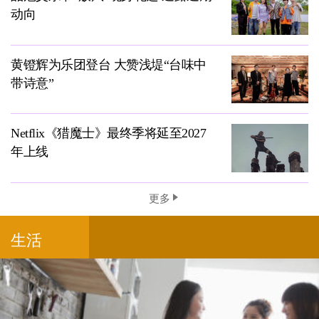
动向
黄镫辉为乐团登台 大赞浅堤“台味中
带诗意”
Netflix《猎魔士》最终季将延至2027
年上线
更多
生活