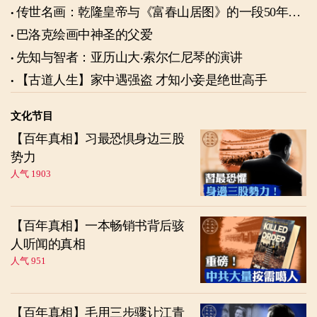
传世名画：乾隆皇帝与《富春山居图》的一段50年奇
缘
巴洛克绘画中神圣的父爱
先知与智者：亚历山大‧索尔仁尼琴的演讲
【古道人生】家中遇强盗 才知小妾是绝世高手
文化节目
【百年真相】习最恐惧身边三股
势力
人气 1903
【百年真相】一本畅销书背后骇
人听闻的真相
人气 951
【百年真相】毛用三步骤让江青