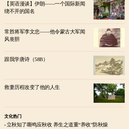
【英语漫谈】伊朗——一个国际新闻
绕不开的国名
常胜将军李文忠——他令蒙古大军闻
风丧胆
跟我学唐诗（58B）
救妻历程改变了他的人生
文化热门
立秋知了嘶鸣应秋收 养生之道重“养收”防秋燥