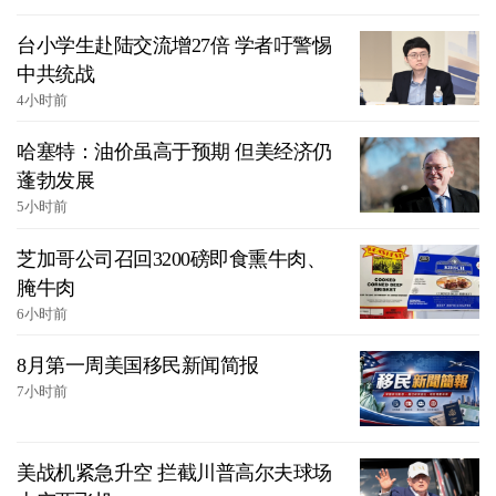
台小学生赴陆交流增27倍 学者吁警惕
中共统战
4小时前
哈塞特：油价虽高于预期 但美经济仍
蓬勃发展
5小时前
芝加哥公司召回3200磅即食熏牛肉、
腌牛肉
6小时前
8月第一周美国移民新闻简报
7小时前
美战机紧急升空 拦截川普高尔夫球场