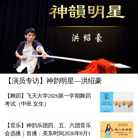
【演员专访】神韵明星—洪绍豪
【舞蹈】飞天大学2026第一学期舞蹈
考试（中班 女生）
【音乐】神韵乐团四、五、六团音乐
会选播｜首播：美东时间2026年8月1