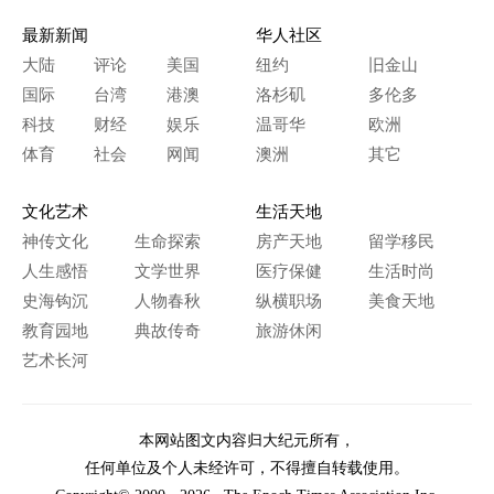
最新新闻
华人社区
大陆
评论
美国
纽约
旧金山
国际
台湾
港澳
洛杉矶
多伦多
科技
财经
娱乐
温哥华
欧洲
体育
社会
网闻
澳洲
其它
文化艺术
生活天地
神传文化
生命探索
房产天地
留学移民
人生感悟
文学世界
医疗保健
生活时尚
史海钩沉
人物春秋
纵横职场
美食天地
教育园地
典故传奇
旅游休闲
艺术长河
本网站图文内容归大纪元所有，
任何单位及个人未经许可，不得擅自转载使用。