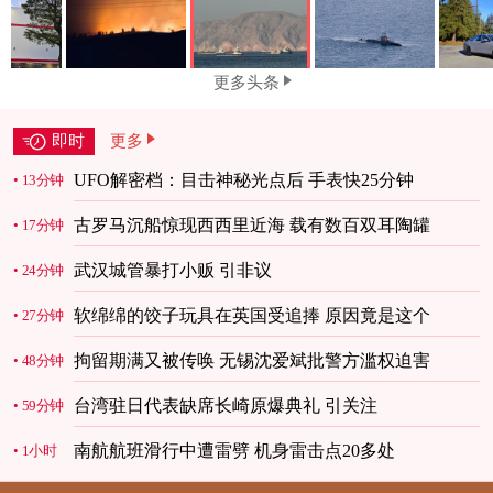
更多头条
即时
更多
UFO解密档：目击神秘光点后 手表快25分钟
13分钟
古罗马沉船惊现西西里近海 载有数百双耳陶罐
17分钟
武汉城管暴打小贩 引非议
24分钟
软绵绵的饺子玩具在英国受追捧 原因竟是这个
27分钟
拘留期满又被传唤 无锡沈爱斌批警方滥权迫害
48分钟
台湾驻日代表缺席长崎原爆典礼 引关注
59分钟
南航航班滑行中遭雷劈 机身雷击点20多处
1小时