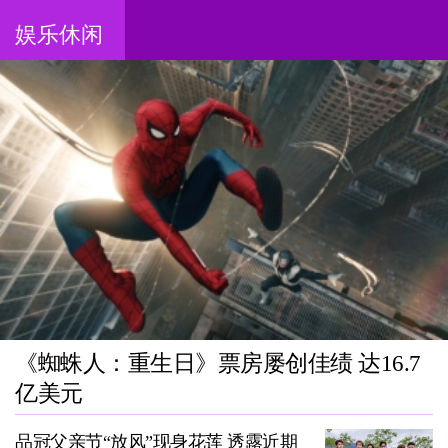
娱乐休闲
《蜘蛛人：重生日》票房屡创佳绩 达16.7
亿美元
品冠父亲节“放风”现身花莲 透露近期