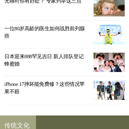
无聊对你有好处？ 专家列举这三点
一位80岁高龄的医生如何战胜前列腺
癌
日本迎来888罕见吉日 新人排队登记
蜂蜜婚
iPhone 17摔坏能免费修？这些情况苹
果不赔
传统文化