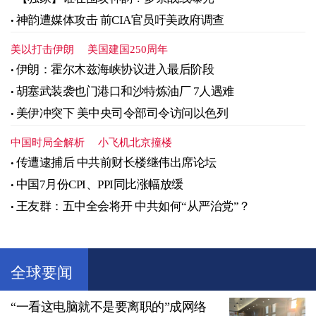
神韵遭媒体攻击 前CIA官员吁美政府调查
美以打击伊朗
美国建国250周年
伊朗：霍尔木兹海峡协议进入最后阶段
胡塞武装袭也门港口和沙特炼油厂 7人遇难
美伊冲突下 美中央司令部司令访问以色列
中国时局全解析
小飞机北京撞楼
传遭逮捕后 中共前财长楼继伟出席论坛
中国7月份CPI、PPI同比涨幅放缓
王友群：五中全会将开 中共如何“从严治党”？
全球要闻
“一看这电脑就不是要离职的”成网络