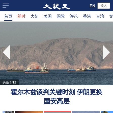
大
EN
登入
首页
即时
大陆
美国
国际
评论
香港
台湾
纪
元
新
闻
网
头条 1/12
霍尔木兹谈判关键时刻 伊朗更换
国安高层