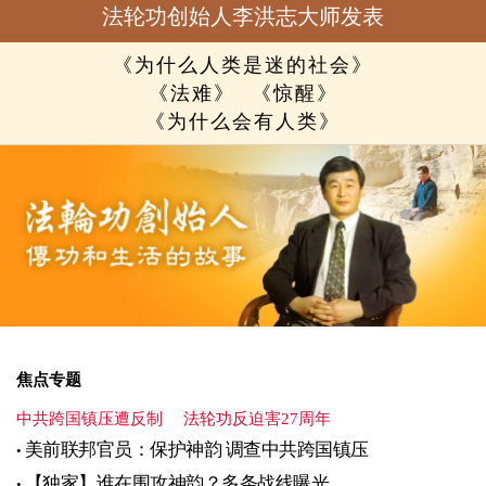
法轮功创始人李洪志大师发表
《为什么人类是迷的社会》
《法难》
《惊醒》
《为什么会有人类》
焦点专题
中共跨国镇压遭反制
法轮功反迫害27周年
美前联邦官员：保护神韵 调查中共跨国镇压
【独家】谁在围攻神韵？多条战线曝光