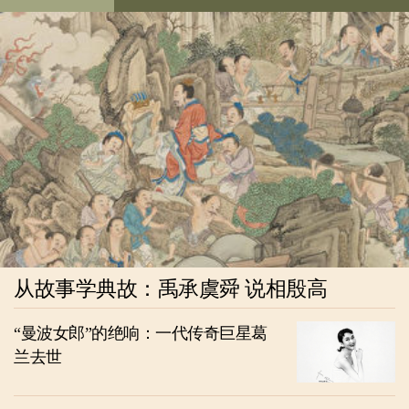
从故事学典故：禹承虞舜 说相殷高
“曼波女郎”的绝响：一代传奇巨星葛
兰去世