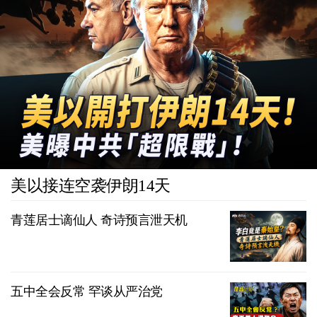
美以接连空袭伊朗14天
青莲居士谪仙人 奇诗预言泄天机
五中全会反常 罕谈从严治党