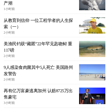
产潮
1小时前
从教育到信仰 一位工程学者的人生探
索（一）
2小时前
美渔民钓获“藏匿”22年罕见匙吻鲟 重
117磅
2小时前
9人感染食肉菌其中5人死亡 美国路州
发警告
2小时前
再有亿万富豪逃离加州 认赔8725万出
售豪宅
3小时前