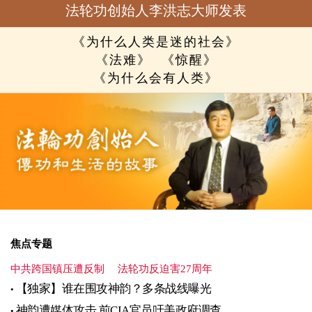
法轮功创始人李洪志大师发表
《为什么人类是迷的社会》
《法难》
《惊醒》
《为什么会有人类》
焦点专题
中共跨国镇压遭反制
法轮功反迫害27周年
【独家】谁在围攻神韵？多条战线曝光
神韵遭媒体攻击 前CIA官员吁美政府调查