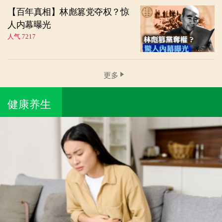
【百年真相】林彪篡党夺权？惊
人内幕曝光
人气 7217
更多
健康养生