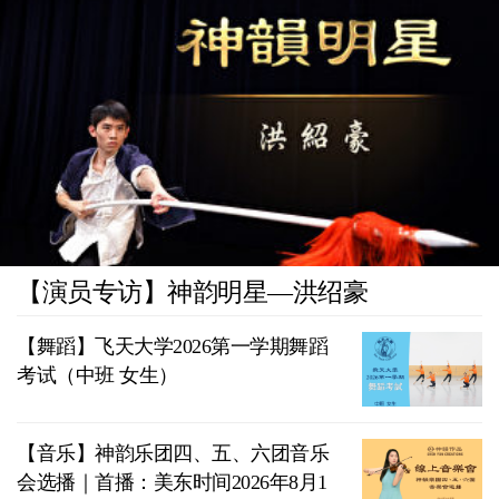
【演员专访】神韵明星—洪绍豪
【舞蹈】飞天大学2026第一学期舞蹈
考试（中班 女生）
【音乐】神韵乐团四、五、六团音乐
会选播｜首播：美东时间2026年8月1