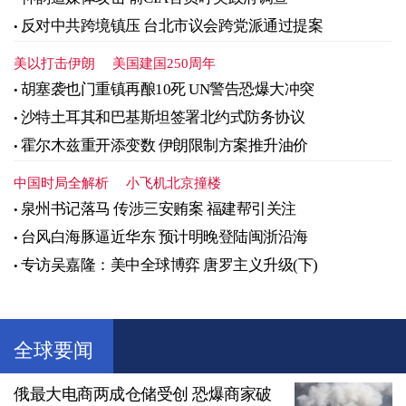
反对中共跨境镇压 台北市议会跨党派通过提案
美以打击伊朗
美国建国250周年
胡塞袭也门重镇再酿10死 UN警告恐爆大冲突
沙特土耳其和巴基斯坦签署北约式防务协议
霍尔木兹重开添变数 伊朗限制方案推升油价
中国时局全解析
小飞机北京撞楼
泉州书记落马 传涉三安贿案 福建帮引关注
台风白海豚逼近华东 预计明晚登陆闽浙沿海
专访吴嘉隆：美中全球博弈 唐罗主义升级(下)
全球要闻
俄最大电商两成仓储受创 恐爆商家破