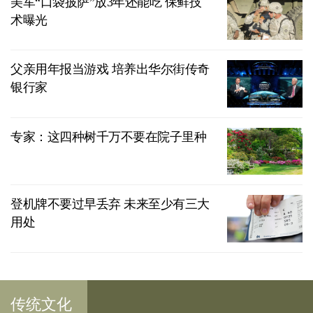
美军“口袋披萨”放3年还能吃 保鲜技
术曝光
父亲用年报当游戏 培养出华尔街传奇
银行家
专家：这四种树千万不要在院子里种
登机牌不要过早丢弃 未来至少有三大
用处
传统文化