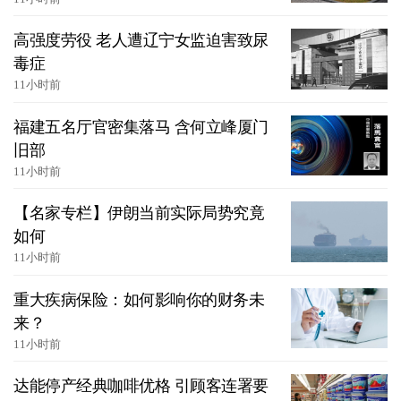
高强度劳役 老人遭辽宁女监迫害致尿
毒症
11小时前
福建五名厅官密集落马 含何立峰厦门
旧部
11小时前
【名家专栏】伊朗当前实际局势究竟
如何
11小时前
重大疾病保险：如何影响你的财务未
来？
11小时前
达能停产经典咖啡优格 引顾客连署要