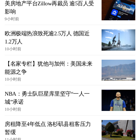
美房地产平台Zillow再裁员 逾5百人受
影响
9小时前
欧洲极端热浪致死逾2.5万人 德国近
1.2万人
10小时前
【名家专栏】犹他与加州：美国未来
能源之争
10小时前
NBA：勇士队巨星库里坚守“一人一
城”承诺
10小时前
房租降至4年低点 洛杉矶县租客压力
暂缓
11小时前