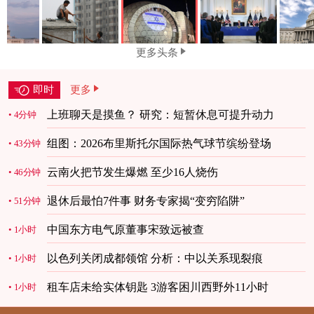
更多头条
即时
更多
上班聊天是摸鱼？ 研究：短暂休息可提升动力
4分钟
组图：2026布里斯托尔国际热气球节缤纷登场
43分钟
云南火把节发生爆燃 至少16人烧伤
46分钟
退休后最怕7件事 财务专家揭“变穷陷阱”
51分钟
中国东方电气原董事宋致远被查
1小时
以色列关闭成都领馆 分析：中以关系现裂痕
1小时
租车店未给实体钥匙 3游客困川西野外11小时
1小时