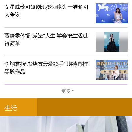
女星戚薇AI短剧现擦边镜头 一视角引
大争议
贾静雯体悟“减法”人生 学会把生活过
得简单
李翊君摘“发烧友最爱歌手” 期待再推
黑胶作品
更多
生活