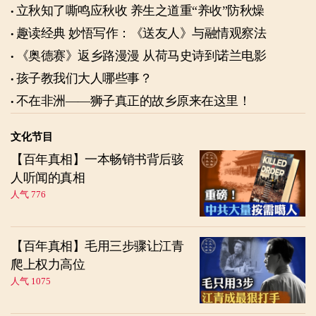
立秋知了嘶鸣应秋收 养生之道重“养收”防秋燥
趣读经典 妙悟写作：《送友人》与融情观察法
《奥德赛》返乡路漫漫 从荷马史诗到诺兰电影
孩子教我们大人哪些事？
不在非洲——狮子真正的故乡原来在这里！
文化节目
【百年真相】一本畅销书背后骇
人听闻的真相
人气 776
【百年真相】毛用三步骤让江青
爬上权力高位
人气 1075