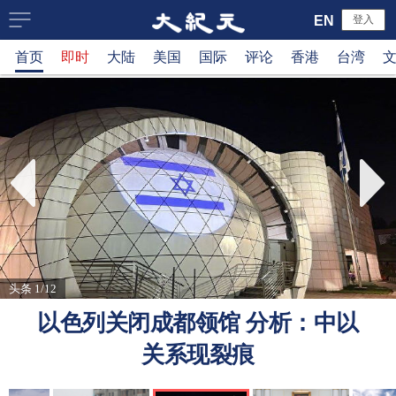
大
EN
登入
首页
即时
大陆
美国
国际
评论
香港
台湾
纪
元
新
闻
网
头条 1/12
以色列关闭成都领馆 分析：中以
关系现裂痕