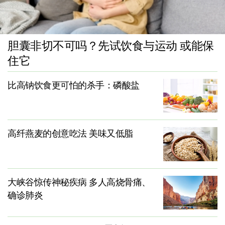
胆囊非切不可吗？先试饮食与运动 或能保
住它
比高钠饮食更可怕的杀手：磷酸盐
高纤燕麦的创意吃法 美味又低脂
大峡谷惊传神秘疾病 多人高烧骨痛、
确诊肺炎