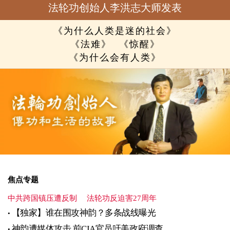
法轮功创始人李洪志大师发表
《为什么人类是迷的社会》
《法难》
《惊醒》
《为什么会有人类》
焦点专题
中共跨国镇压遭反制
法轮功反迫害27周年
【独家】谁在围攻神韵？多条战线曝光
神韵遭媒体攻击 前CIA官员吁美政府调查