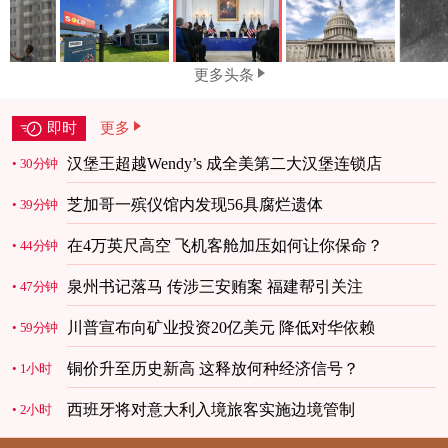
更多头条
即时
更多
汉堡王超越Wendy’s 成全美第二大汉堡连锁店
30分钟
芝加哥一殡仪馆内发现56具腐烂遗体
39分钟
在4万英尺高空 飞机客舱加压如何让你保命？
44分钟
泉州书记落马 传涉三安贿案 福建帮引关注
47分钟
川普宣布向矿业投资20亿美元 降低对华依赖
59分钟
铜价升至历史新高 这释放何种经济信号？
1小时
西班牙将对意大利入境旅客实施边境管制
2小时