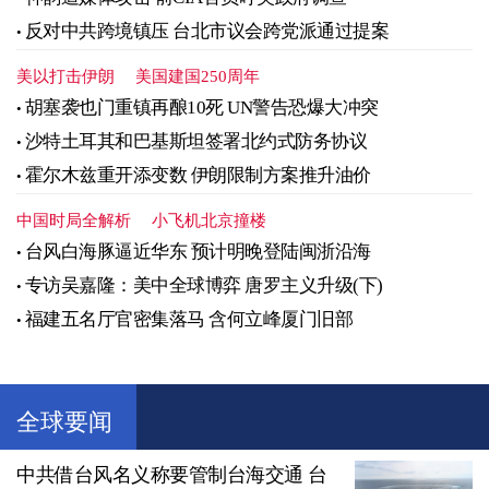
反对中共跨境镇压 台北市议会跨党派通过提案
美以打击伊朗
美国建国250周年
胡塞袭也门重镇再酿10死 UN警告恐爆大冲突
沙特土耳其和巴基斯坦签署北约式防务协议
霍尔木兹重开添变数 伊朗限制方案推升油价
中国时局全解析
小飞机北京撞楼
台风白海豚逼近华东 预计明晚登陆闽浙沿海
专访吴嘉隆：美中全球博弈 唐罗主义升级(下)
福建五名厅官密集落马 含何立峰厦门旧部
全球要闻
中共借台风名义称要管制台海交通 台