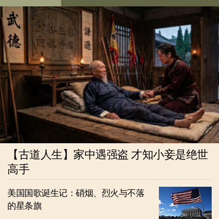
【古道人生】家中遇强盗 才知小妾是绝世
高手
美国国歌诞生记：硝烟、烈火与不落
的星条旗