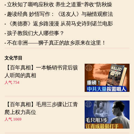
立秋知了嘶鸣应秋收 养生之道重“养收”防秋燥
趣读经典 妙悟写作：《送友人》与融情观察法
《奥德赛》返乡路漫漫 从荷马史诗到诺兰电影
孩子教我们大人哪些事？
不在非洲——狮子真正的故乡原来在这里！
文化节目
【百年真相】一本畅销书背后骇
人听闻的真相
人气 754
【百年真相】毛用三步骤让江青
爬上权力高位
人气 1069