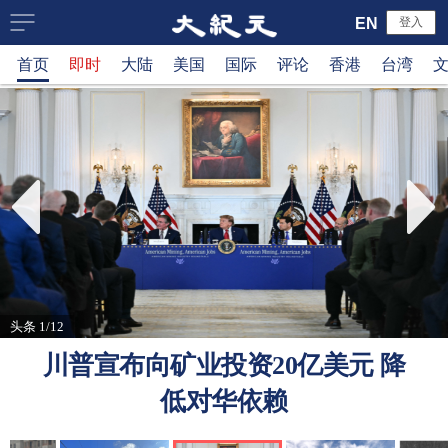
大
EN
登入
首页
即时
大陆
美国
国际
评论
香港
台湾
纪
元
新
闻
网
头条 1/12
川普宣布向矿业投资20亿美元 降
低对华依赖