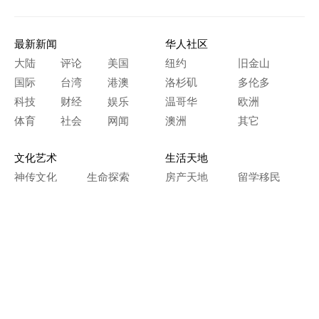
最新新闻
华人社区
大陆
评论
美国
纽约
旧金山
国际
台湾
港澳
洛杉矶
多伦多
科技
财经
娱乐
温哥华
欧洲
体育
社会
网闻
澳洲
其它
文化艺术
生活天地
神传文化
生命探索
房产天地
留学移民
人生感悟
文学世界
医疗保健
生活时尚
史海钩沉
人物春秋
纵横职场
美食天地
教育园地
典故传奇
旅游休闲
艺术长河
本网站图文内容归大纪元所有，