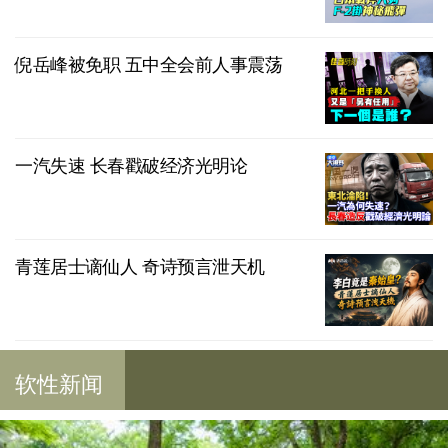
倪岳峰被免职 五中全会前人事震荡
一汽失速 长春戳破经济光明论
青莲居士谪仙人 奇诗预言泄天机
软性新闻