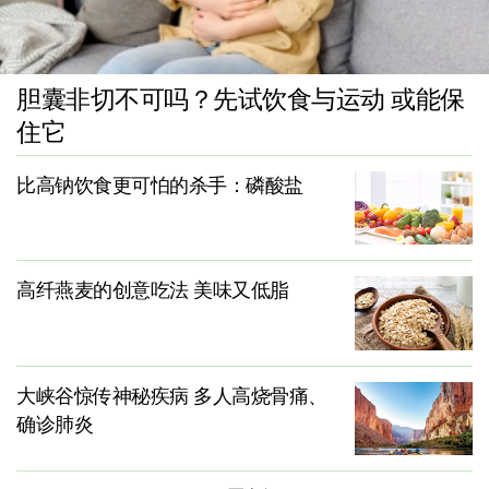
胆囊非切不可吗？先试饮食与运动 或能保
住它
比高钠饮食更可怕的杀手：磷酸盐
高纤燕麦的创意吃法 美味又低脂
大峡谷惊传神秘疾病 多人高烧骨痛、
确诊肺炎