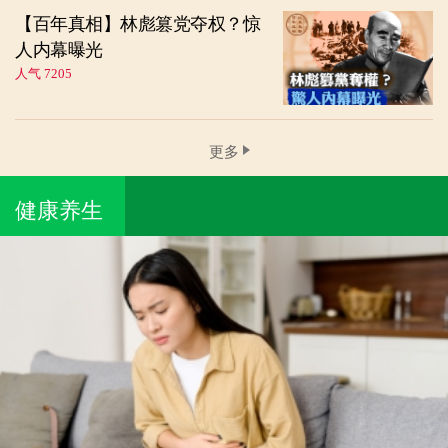
【百年真相】林彪篡党夺权？惊
人内幕曝光
人气 7205
更多
健康养生