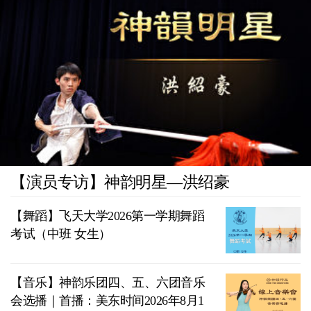
【演员专访】神韵明星—洪绍豪
【舞蹈】飞天大学2026第一学期舞蹈
考试（中班 女生）
【音乐】神韵乐团四、五、六团音乐
会选播｜首播：美东时间2026年8月1