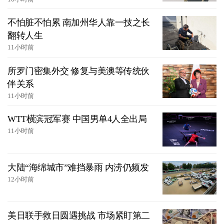
不怕脏不怕累 南加州华人靠一技之长
翻转人生
11小时前
所罗门密集外交 修复与美澳等传统伙
伴关系
11小时前
WTT横滨冠军赛 中国男单4人全出局
11小时前
大陆“海绵城市”难挡暴雨 内涝仍频发
12小时前
美日联手救日圆遇挑战 市场紧盯第二