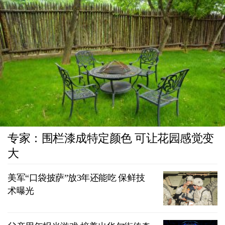
专家：围栏漆成特定颜色 可让花园感觉变
大
美军“口袋披萨”放3年还能吃 保鲜技
术曝光