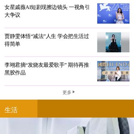
女星戚薇AI短剧现擦边镜头 一视角引
大争议
贾静雯体悟“减法”人生 学会把生活过
得简单
李翊君摘“发烧友最爱歌手” 期待再推
黑胶作品
更多
生活