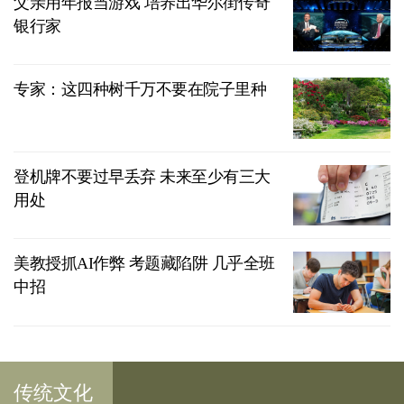
父亲用年报当游戏 培养出华尔街传奇
银行家
专家：这四种树千万不要在院子里种
登机牌不要过早丢弃 未来至少有三大
用处
美教授抓AI作弊 考题藏陷阱 几乎全班
中招
传统文化