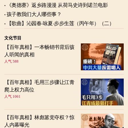
《奥德赛》返乡路漫漫 从荷马史诗到诺兰电影
孩子教我们大人哪些事？
【歌曲】沁园春‧咏夏‧步步生莲（丙午年）（二）
文化节目
【百年真相】一本畅销书背后骇
人听闻的真相
人气 588
【百年真相】毛用三步骤让江青
爬上权力高位
人气 1061
【百年真相】林彪篡党夺权？惊
人内幕曝光