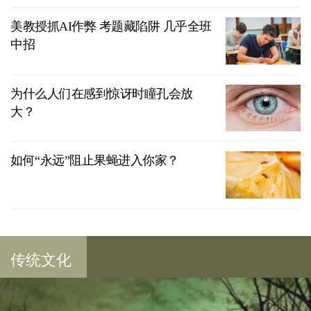
美教授抓AI作弊 考题藏陷阱 几乎全班
中招
为什么人们在感到惊讶时瞳孔会放
大？
如何“永远”阻止果蝇进入你家？
传统文化