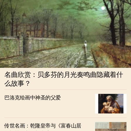
名曲欣赏：贝多芬的月光奏鸣曲隐藏着什
么故事？
巴洛克绘画中神圣的父爱
传世名画：乾隆皇帝与《富春山居