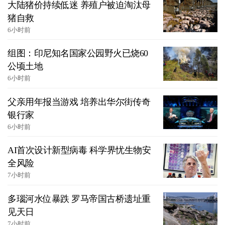
大陆猪价持续低迷 养殖户被迫淘汰母
猪自救
6小时前
组图：印尼知名国家公园野火已烧60
公顷土地
6小时前
父亲用年报当游戏 培养出华尔街传奇
银行家
6小时前
AI首次设计新型病毒 科学界忧生物安
全风险
7小时前
多瑙河水位暴跌 罗马帝国古桥遗址重
见天日
7小时前