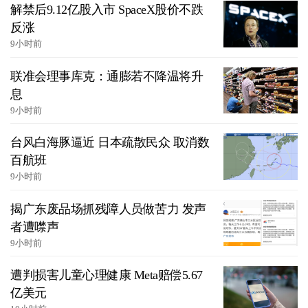
解禁后9.12亿股入市 SpaceX股价不跌
反涨
9小时前
联准会理事库克：通膨若不降温将升
息
9小时前
台风白海豚逼近 日本疏散民众 取消数
百航班
9小时前
揭广东废品场抓残障人员做苦力 发声
者遭噤声
9小时前
遭判损害儿童心理健康 Meta赔偿5.67
亿美元