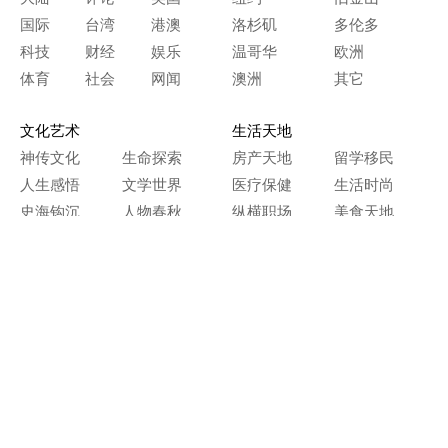
国际
台湾
港澳
洛杉矶
多伦多
科技
财经
娱乐
温哥华
欧洲
体育
社会
网闻
澳洲
其它
文化艺术
生活天地
神传文化
生命探索
房产天地
留学移民
人生感悟
文学世界
医疗保健
生活时尚
史海钩沉
人物春秋
纵横职场
美食天地
教育园地
典故传奇
旅游休闲
艺术长河
本网站图文内容归大纪元所有，
任何单位及个人未经许可，不得擅自转载使用。
Copyright© 2000 - 2026 The Epoch Times Association Inc.
All Rights Reserved.