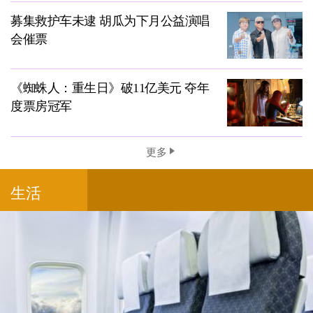
募集救护车未逮 胡瓜为下月公益演唱
会催票
《蜘蛛人：重生日》破11亿美元 夺年
度票房冠军
更多
生活