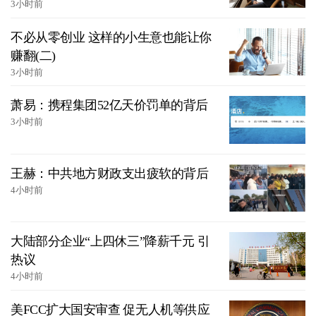
3小时前
不必从零创业 这样的小生意也能让你
赚翻(二)
3小时前
萧易：携程集团52亿天价罚单的背后
3小时前
王赫：中共地方财政支出疲软的背后
4小时前
大陆部分企业“上四休三”降薪千元 引
热议
4小时前
美FCC扩大国安审查 促无人机等供应