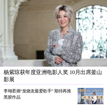
杨紫琼获年度亚洲电影人奖 10月出席釜山
影展
李翊君摘“发烧友最爱歌手” 期待再推
黑胶作品