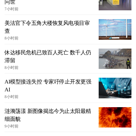
问世
7小时前
美法官下令五角大楼恢复风电项目审
查
8小时前
休达移民危机已致百人死亡 数千人仍
滞留
8小时前
AI模型接连失控 专家吁停止开发更强
AI
8小时前
涟漪荡漾 新图像揭迄今为止太阳最精
细面貌
9小时前