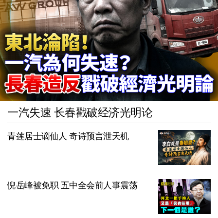
一汽失速 长春戳破经济光明论
青莲居士谪仙人 奇诗预言泄天机
倪岳峰被免职 五中全会前人事震荡