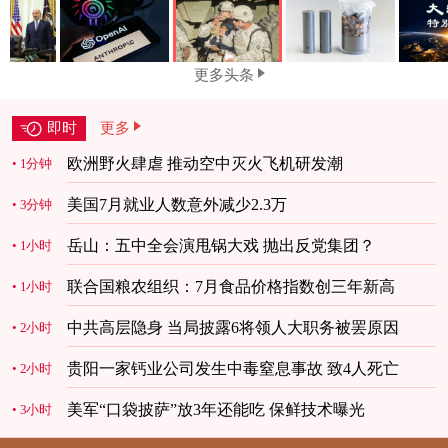
更多头条
即时
更多
欧洲野火肆虐 推动空中灭火飞机研发潮
1分钟
美国7月就业人数意外减少2.3万
3分钟
岳山：五中全会演甩锅大戏 抛出反党集团？
1小时
联合国粮农组织：7月食品价格指数创三年新高
1小时
中共高层隐身 当局披露6将领人大职务被罢原因
2小时
贵阳一家钙业公司发生中毒窒息事故 致4人死亡
2小时
美军“口袋披萨”放3年还能吃 保鲜技术曝光
3小时