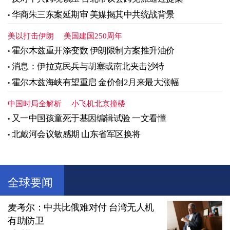
华商朱三东案延期审 美媒揭其中共统战背景
美以打击伊朗
美国建国250周年
霍尔木兹重开添变数 伊朗限制方案推升油价
消息：伊拉克民兵与胡塞或南北夹击沙特
霍尔木兹海峡有望重启 金价创2月来最大涨幅
中国时局全解析
小飞机北京撞楼
又一中国孩童死于基因编辑试验 一文看懂
北戴河会议敏感期 山东省军区换将
全球要闻
麦考尔：中共比俄难对付 台湾无人机
有助防卫