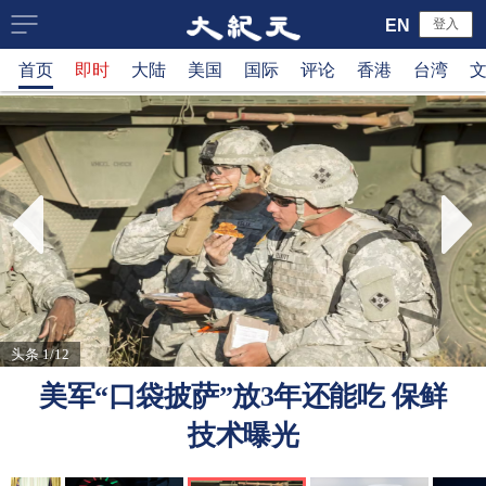
大
EN
登入
首页
即时
大陆
美国
国际
评论
香港
台湾
纪
元
新
闻
网
头条 1/12
美军“口袋披萨”放3年还能吃 保鲜
技术曝光