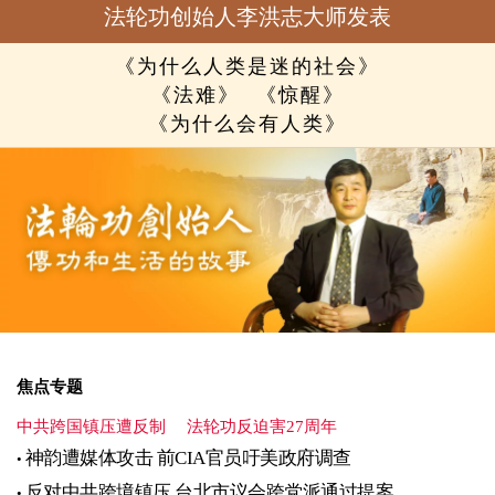
法轮功创始人李洪志大师发表
《为什么人类是迷的社会》
《法难》
《惊醒》
《为什么会有人类》
焦点专题
中共跨国镇压遭反制
法轮功反迫害27周年
神韵遭媒体攻击 前CIA官员吁美政府调查
反对中共跨境镇压 台北市议会跨党派通过提案