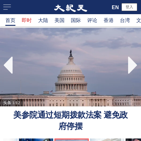
大
EN
登入
首页
即时
大陆
美国
国际
评论
香港
台湾
纪
元
新
闻
网
头条 1/12
美参院通过短期拨款法案 避免政
府停摆