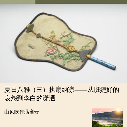
夏日八雅（三）执扇纳凉——从班婕妤的
哀怨到李白的潇洒
山风吹作满窗云