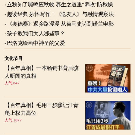
立秋知了嘶鸣应秋收 养生之道重“养收”防秋燥
趣读经典 妙悟写作：《送友人》与融情观察法
《奥德赛》返乡路漫漫 从荷马史诗到诺兰电影
孩子教我们大人哪些事？
巴洛克绘画中神圣的父爱
文化节目
【百年真相】一本畅销书背后骇
人听闻的真相
人气 847
【百年真相】毛用三步骤让江青
爬上权力高位
人气 1077