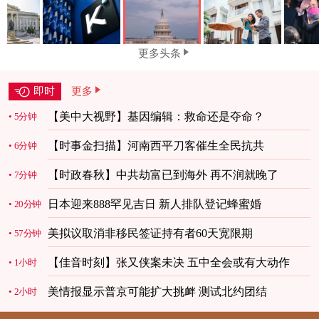
更多头条
即时
更多
【美中大视野】基因编辑：救命还是夺命？
5分钟
【时事金扫描】河南西平刀客催生全民抗共
6分钟
【时政春秋】中共劫富已到海外 再不润就晚了
7分钟
日本迎来888罕见吉日 新人排队登记蜂蜜婚
20分钟
美拟议取消非移民签证持有者60天宽限期
57分钟
【佳音时刻】张又侠案未决 五中全会或有大动作
1小时
美情报显示普京可能扩大挑衅 测试北约团结
2小时