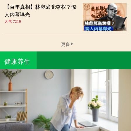
【百年真相】林彪篡党夺权？惊
人内幕曝光
人气 7219
更多
健康养生