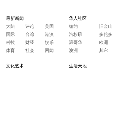
最新新闻
华人社区
大陆
评论
美国
纽约
旧金山
国际
台湾
港澳
洛杉矶
多伦多
科技
财经
娱乐
温哥华
欧洲
体育
社会
网闻
澳洲
其它
文化艺术
生活天地
神传文化
生命探索
房产天地
留学移民
人生感悟
文学世界
医疗保健
生活时尚
史海钩沉
人物春秋
纵横职场
美食天地
教育园地
典故传奇
旅游休闲
艺术长河
本网站图文内容归大纪元所有，