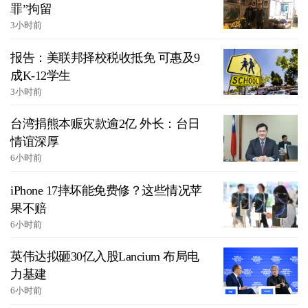
罪”拘留
3小时前
报告：美联邦择校税收抵免 可惠及9
成K-12学生
3小时前
台湾捐熊本赈灾款逾2亿 外长：台日
情谊深厚
6小时前
iPhone 17摔坏能免费修？这些情况苹
果不赔
6小时前
英伟达拟砸30亿入股Lancium 布局电
力基建
6小时前