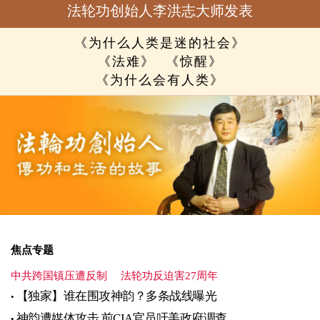
法轮功创始人李洪志大师发表
《为什么人类是迷的社会》
《法难》
《惊醒》
《为什么会有人类》
焦点专题
中共跨国镇压遭反制
法轮功反迫害27周年
【独家】谁在围攻神韵？多条战线曝光
神韵遭媒体攻击 前CIA官员吁美政府调查