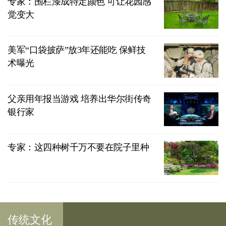
专家：围栏漆成特定颜色 可让花园感
觉变大
美军“口袋披萨”放3年还能吃 保鲜技
术曝光
父亲用年报当游戏 培养出华尔街传奇
银行家
专家：这四种树千万不要在院子里种
传统文化