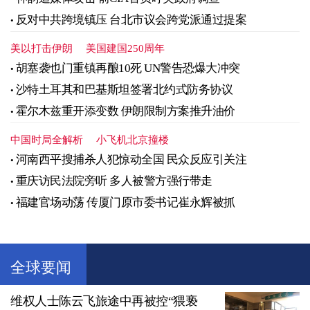
反对中共跨境镇压 台北市议会跨党派通过提案
美以打击伊朗
美国建国250周年
胡塞袭也门重镇再酿10死 UN警告恐爆大冲突
沙特土耳其和巴基斯坦签署北约式防务协议
霍尔木兹重开添变数 伊朗限制方案推升油价
中国时局全解析
小飞机北京撞楼
河南西平搜捕杀人犯惊动全国 民众反应引关注
重庆访民法院旁听 多人被警方强行带走
福建官场动荡 传厦门原市委书记崔永辉被抓
全球要闻
维权人士陈云飞旅途中再被控“猥亵