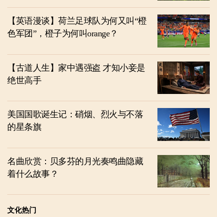
【英语漫谈】荷兰足球队为何又叫“橙
色军团”，橙子为何叫orange？
【古道人生】家中遇强盗 才知小妾是
绝世高手
美国国歌诞生记：硝烟、烈火与不落
的星条旗
名曲欣赏：贝多芬的月光奏鸣曲隐藏
着什么故事？
文化热门