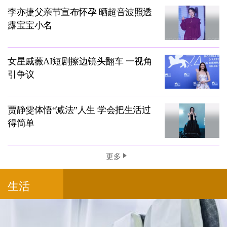
李亦捷父亲节宣布怀孕 晒超音波照透
露宝宝小名
女星戚薇AI短剧擦边镜头翻车 一视角
引争议
贾静雯体悟“减法”人生 学会把生活过
得简单
更多
生活