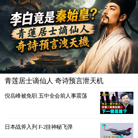
青莲居士谪仙人 奇诗预言泄天机
倪岳峰被免职 五中全会前人事震荡
日本战斧入列 F-2挂神秘飞弹