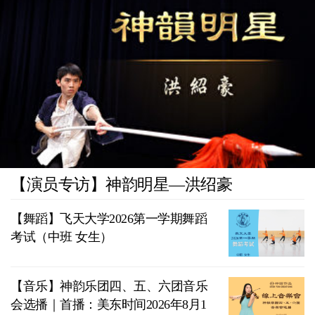
【演员专访】神韵明星—洪绍豪
【舞蹈】飞天大学2026第一学期舞蹈
考试（中班 女生）
【音乐】神韵乐团四、五、六团音乐
会选播｜首播：美东时间2026年8月1