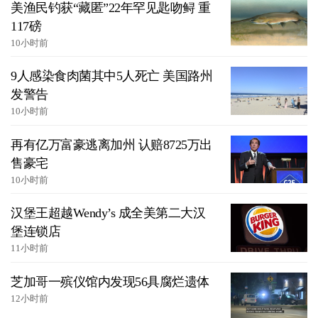
美渔民钓获“藏匿”22年罕见匙吻鲟 重
117磅
10小时前
9人感染食肉菌其中5人死亡 美国路州
发警告
10小时前
再有亿万富豪逃离加州 认赔8725万出
售豪宅
10小时前
汉堡王超越Wendy’s 成全美第二大汉
堡连锁店
11小时前
芝加哥一殡仪馆内发现56具腐烂遗体
12小时前