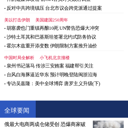
反对中共跨境镇压 台北市议会跨党派通过提案
美以打击伊朗
美国建国250周年
胡塞袭也门重镇再酿10死 UN警告恐爆大冲突
沙特土耳其和巴基斯坦签署北约式防务协议
霍尔木兹重开添变数 伊朗限制方案推升油价
中国时局全解析
小飞机北京撞楼
泉州书记落马 传涉三安贿案 福建帮引关注
台风白海豚逼近华东 预计明晚登陆闽浙沿海
专访吴嘉隆：美中全球博弈 唐罗主义升级(下)
全球要闻
俄最大电商两成仓储受创 恐爆商家破