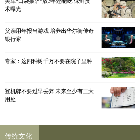
美军“口袋披萨”放3年还能吃 保鲜技
术曝光
父亲用年报当游戏 培养出华尔街传奇
银行家
专家：这四种树千万不要在院子里种
登机牌不要过早丢弃 未来至少有三大
用处
传统文化