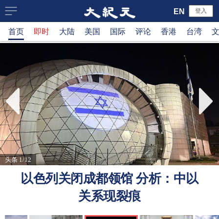
大
EN
登入
首页
即时
大陆
美国
国际
评论
香港
台湾
纪
元
新
闻
网
头条 1/12
以色列关闭成都领馆 分析：中以
关系现裂痕