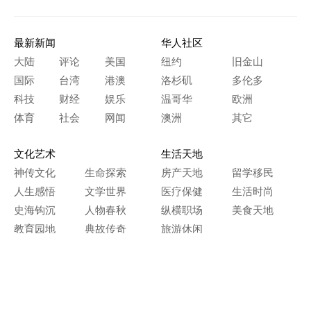
最新新闻
华人社区
大陆
评论
美国
纽约
旧金山
国际
台湾
港澳
洛杉矶
多伦多
科技
财经
娱乐
温哥华
欧洲
体育
社会
网闻
澳洲
其它
文化艺术
生活天地
神传文化
生命探索
房产天地
留学移民
人生感悟
文学世界
医疗保健
生活时尚
史海钩沉
人物春秋
纵横职场
美食天地
教育园地
典故传奇
旅游休闲
艺术长河
本网站图文内容归大纪元所有，