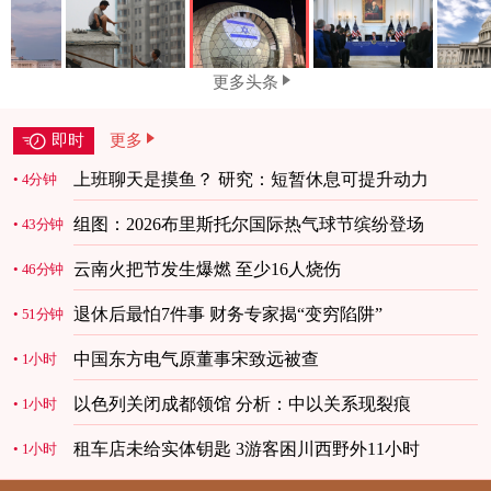
更多头条
即时
更多
上班聊天是摸鱼？ 研究：短暂休息可提升动力
4分钟
组图：2026布里斯托尔国际热气球节缤纷登场
43分钟
云南火把节发生爆燃 至少16人烧伤
46分钟
退休后最怕7件事 财务专家揭“变穷陷阱”
51分钟
中国东方电气原董事宋致远被查
1小时
以色列关闭成都领馆 分析：中以关系现裂痕
1小时
租车店未给实体钥匙 3游客困川西野外11小时
1小时