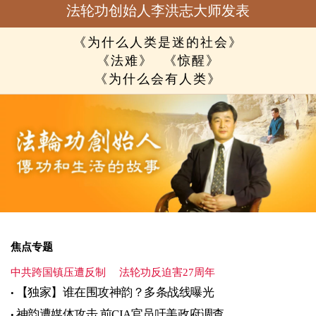
法轮功创始人李洪志大师发表
《为什么人类是迷的社会》
《法难》
《惊醒》
《为什么会有人类》
焦点专题
中共跨国镇压遭反制
法轮功反迫害27周年
【独家】谁在围攻神韵？多条战线曝光
神韵遭媒体攻击 前CIA官员吁美政府调查