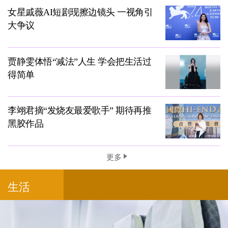
女星戚薇AI短剧现擦边镜头 一视角引
大争议
贾静雯体悟“减法”人生 学会把生活过
得简单
李翊君摘“发烧友最爱歌手” 期待再推
黑胶作品
更多
生活