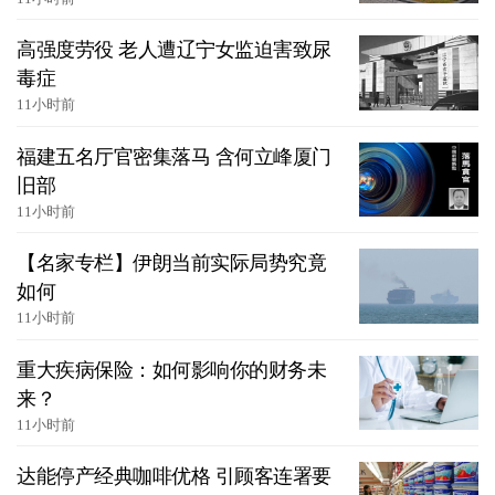
高强度劳役 老人遭辽宁女监迫害致尿
毒症
11小时前
福建五名厅官密集落马 含何立峰厦门
旧部
11小时前
【名家专栏】伊朗当前实际局势究竟
如何
11小时前
重大疾病保险：如何影响你的财务未
来？
11小时前
达能停产经典咖啡优格 引顾客连署要