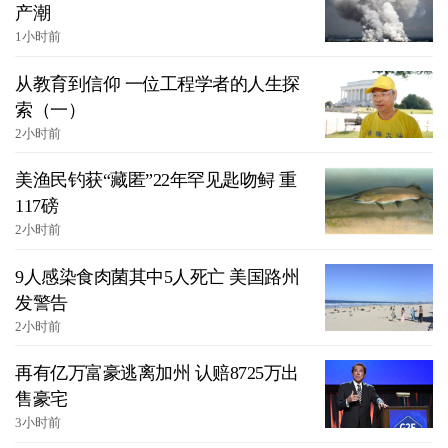
产潮
1小时前
从教育到信仰 一位工程学者的人生探
索（一）
2小时前
美渔民钓获“藏匿”22年罕见匙吻鲟 重
117磅
2小时前
9人感染食肉菌其中5人死亡 美国路州
发警告
2小时前
再有亿万富豪逃离加州 认赔8725万出
售豪宅
3小时前