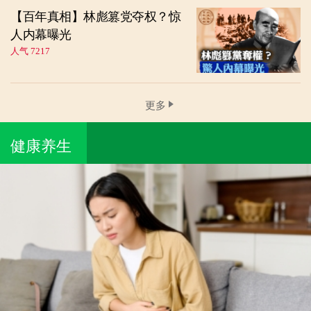
【百年真相】林彪篡党夺权？惊
人内幕曝光
人气 7217
更多
健康养生