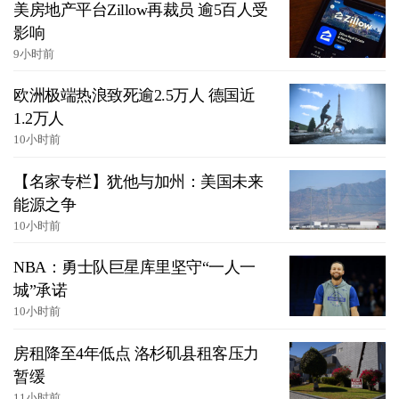
美房地产平台Zillow再裁员 逾5百人受
影响
9小时前
欧洲极端热浪致死逾2.5万人 德国近
1.2万人
10小时前
【名家专栏】犹他与加州：美国未来
能源之争
10小时前
NBA：勇士队巨星库里坚守“一人一
城”承诺
10小时前
房租降至4年低点 洛杉矶县租客压力
暂缓
11小时前