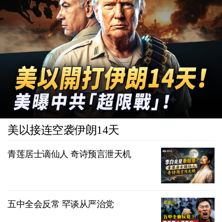
美以接连空袭伊朗14天
青莲居士谪仙人 奇诗预言泄天机
五中全会反常 罕谈从严治党