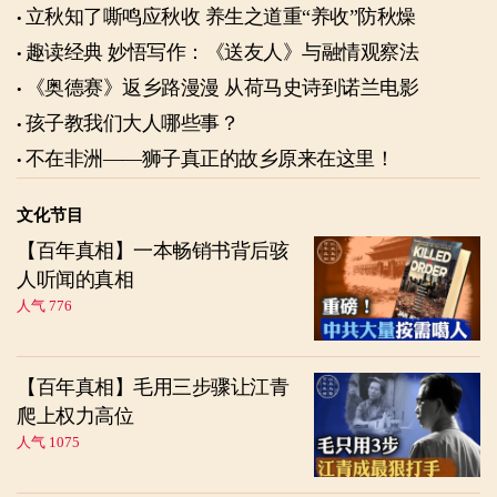
立秋知了嘶鸣应秋收 养生之道重“养收”防秋燥
趣读经典 妙悟写作：《送友人》与融情观察法
《奥德赛》返乡路漫漫 从荷马史诗到诺兰电影
孩子教我们大人哪些事？
不在非洲——狮子真正的故乡原来在这里！
文化节目
【百年真相】一本畅销书背后骇
人听闻的真相
人气 776
【百年真相】毛用三步骤让江青
爬上权力高位
人气 1075