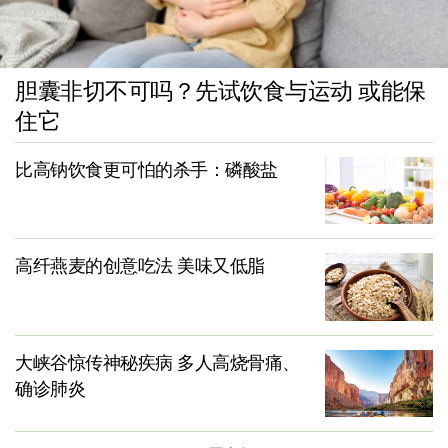
胆囊非切不可吗？先试饮食与运动 或能保
住它
比高钠饮食更可怕的杀手：磷酸盐
高纤燕麦的创意吃法 美味又低脂
大峡谷惊传神秘疾病 多人高烧骨痛、
确诊肺炎