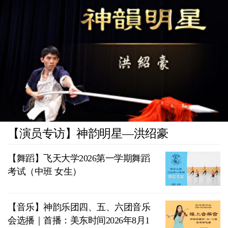
【演员专访】神韵明星—洪绍豪
【舞蹈】飞天大学2026第一学期舞蹈
考试（中班 女生）
【音乐】神韵乐团四、五、六团音乐
会选播｜首播：美东时间2026年8月1