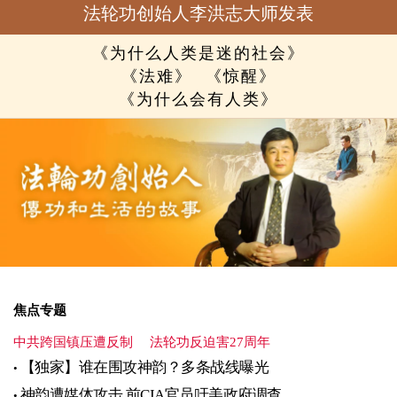
法轮功创始人李洪志大师发表
《为什么人类是迷的社会》
《法难》
《惊醒》
《为什么会有人类》
焦点专题
中共跨国镇压遭反制
法轮功反迫害27周年
【独家】谁在围攻神韵？多条战线曝光
神韵遭媒体攻击 前CIA官员吁美政府调查