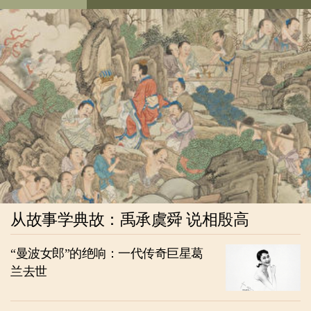
从故事学典故：禹承虞舜 说相殷高
“曼波女郎”的绝响：一代传奇巨星葛
兰去世