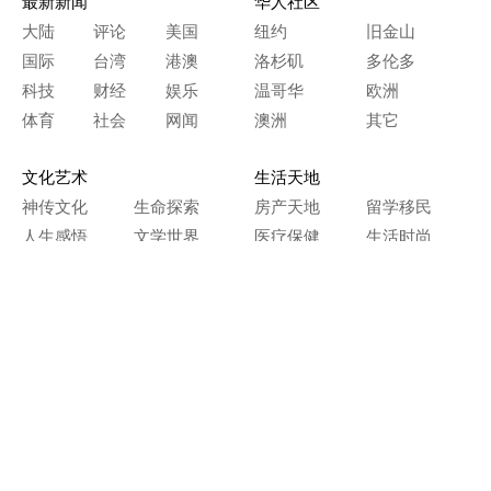
最新新闻
华人社区
大陆
评论
美国
纽约
旧金山
国际
台湾
港澳
洛杉矶
多伦多
科技
财经
娱乐
温哥华
欧洲
体育
社会
网闻
澳洲
其它
文化艺术
生活天地
神传文化
生命探索
房产天地
留学移民
人生感悟
文学世界
医疗保健
生活时尚
史海钩沉
人物春秋
纵横职场
美食天地
教育园地
典故传奇
旅游休闲
艺术长河
本网站图文内容归大纪元所有，
任何单位及个人未经许可，不得擅自转载使用。
Copyright© 2000 - 2026 The Epoch Times Association Inc.
All Rights Reserved.