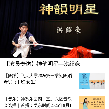
【演员专访】神韵明星—洪绍豪
【舞蹈】飞天大学2026第一学期舞蹈
考试（中班 女生）
【音乐】神韵乐团四、五、六团音乐
会选播｜首播：美东时间2026年8月1