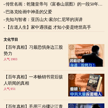
传世名画：乾隆皇帝与《富春山居图》的一段50年奇
缘
巴洛克绘画中神圣的父爱
先知与智者：亚历山大‧索尔仁尼琴的演讲
【古道人生】家中遇强盗 才知小妾是绝世高手
文化节目
【百年真相】习最恐惧身边三股
势力
人气 1903
【百年真相】一本畅销书背后骇
人听闻的真相
人气 951
【百年真相】毛用三步骤让江青