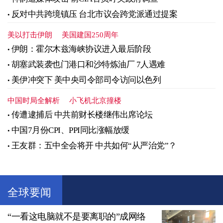
反对中共跨境镇压 台北市议会跨党派通过提案
美以打击伊朗
美国建国250周年
伊朗：霍尔木兹海峡协议进入最后阶段
胡塞武装袭也门港口和沙特炼油厂 7人遇难
美伊冲突下 美中央司令部司令访问以色列
中国时局全解析
小飞机北京撞楼
传遭逮捕后 中共前财长楼继伟出席论坛
中国7月份CPI、PPI同比涨幅放缓
王友群：五中全会将开 中共如何“从严治党”？
全球要闻
“一看这电脑就不是要离职的”成网络