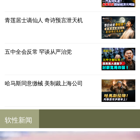
青莲居士谪仙人 奇诗预言泄天机
五中全会反常 罕谈从严治党
哈马斯同意缴械 美制裁上海公司
软性新闻