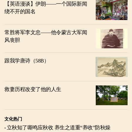
【英语漫谈】伊朗——一个国际新闻
绕不开的国名
常胜将军李文忠——他令蒙古大军闻
风丧胆
跟我学唐诗（58B）
救妻历程改变了他的人生
文化热门
立秋知了嘶鸣应秋收 养生之道重“养收”防秋燥