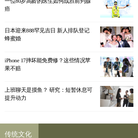
一位80岁高龄的医生如何战胜前列腺
癌
日本迎来888罕见吉日 新人排队登记
蜂蜜婚
iPhone 17摔坏能免费修？这些情况苹
果不赔
上班聊天是摸鱼？ 研究：短暂休息可
提升动力
传统文化