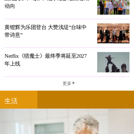
动向
黄镫辉为乐团登台 大赞浅堤“台味中
带诗意”
Netflix《猎魔士》最终季将延至2027
年上线
更多
生活