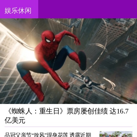
娱乐休闲
《蜘蛛人：重生日》票房屡创佳绩 达16.7
亿美元
品冠父亲节“放风”现身花莲 透露近期