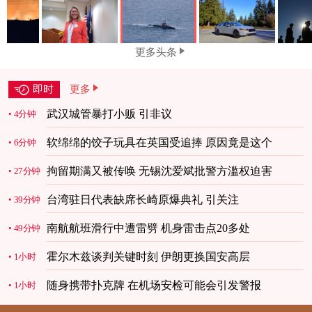
更多头条
即时
更多
武汉城管暴打小贩 引非议
4分钟
软绵绵的饺子玩具在英国受追捧 原因竟是这个
6分钟
拘留期满又被传唤 无锡沈爱斌批警方滥权迫害
27分钟
台湾驻日代表缺席长崎原爆典礼 引关注
39分钟
南航航班滑行中遭雷劈 机身雷击点20多处
49分钟
霍尔木兹谈判关键时刻 伊朗更换国安高层
1小时
随身携带扑克牌 在机场安检可能会引发警报
1小时