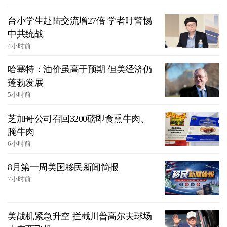
台小学生赴陆交流增27倍 学者吁警惕
中共统战
4小时前
哈塞特：油价虽高于预期 但美经济仍
蓬勃发展
5小时前
芝加哥公司召回3200磅即食熏牛肉、
腌牛肉
6小时前
8月第一周美国移民新闻简报
7小时前
美战机紧急升空 拦截川普高尔夫球场