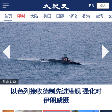
大
EN
登入
首页
即时
大陆
美国
国际
评论
香港
台湾
纪
元
新
闻
网
头条 1/12
以色列接收德制先进潜舰 强化对
伊朗威慑