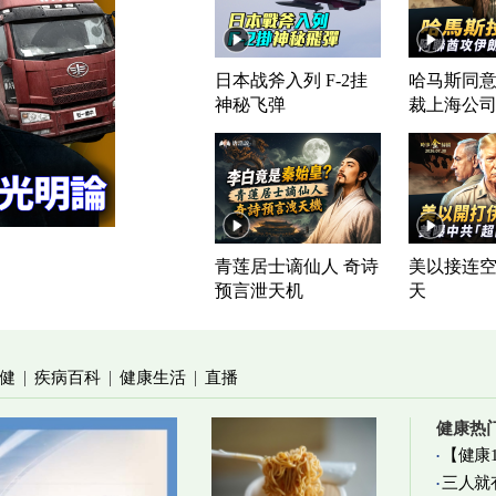
日本战斧入列 F-2挂
哈马斯同意
神秘飞弹
裁上海公
青莲居士谪仙人 奇诗
美以接连空
预言泄天机
天
健
疾病百科
健康生活
直播
|
|
|
健康热
【健康
三人就