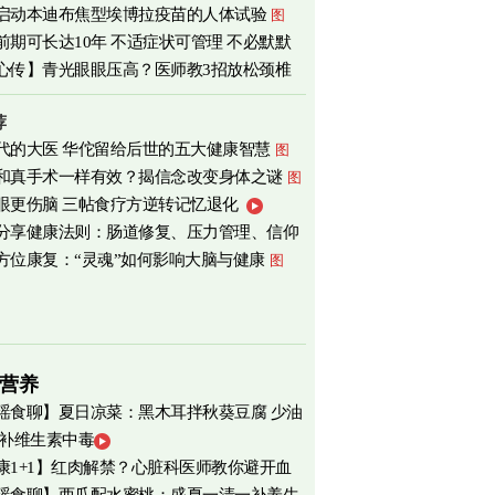
启动本迪布焦型埃博拉疫苗的人体试验
图
前期可长达10年 不适症状可管理 不必默默
心传】青光眼眼压高？医师教3招放松颈椎
荐
代的大医 华佗留给后世的五大健康智慧
图
和真手术一样有效？揭信念改变身体之谜
图
眼更伤脑 三帖食疗方逆转记忆退化
分享健康法则：肠道修复、压力管理、信仰
方位康复：“灵魂”如何影响大脑与健康
图
营养
瑶食聊】夏日凉菜：黑木耳拌秋葵豆腐 少油
 补维生素中毒
爽养心
图
康1+1】红肉解禁？心脏科医师教你避开血