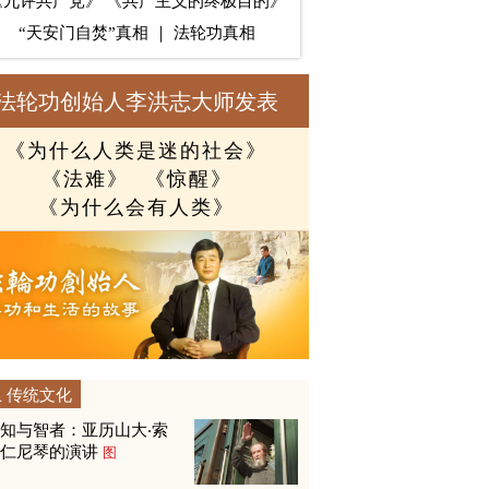
《九评共产党》
《共产主义的终极目的》
“天安门自焚”真相
｜
法轮功真相
法轮功创始人李洪志大师发表
《为什么人类是迷的社会》
《法难》
《惊醒》
《为什么会有人类》
传统文化
知与智者：亚历山大‧索
尔仁尼琴的演讲
图