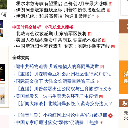
霍尔木兹海峡有望重启 金价创2月来最大涨幅
图
伊朗阿曼敲定航线座标 川普称协议接近达成
图
申请
伊朗总统：和最高领袖“沟通非常困难”
图
中国时局全解析
小飞机北京撞楼
北戴河会议敏感期 山东省军区换将
图
美国人权组织谴责中共制裁 誓言绝不退缩
图
中国新冠阳性率速攀升 专家：实际传播更严峻
图
全球要闻
遭中共药物迫害 几近植物人的高雨民离世
图
【重播】贝森特会亚利桑那州社区银行家并讲话
国际高金价下 大陆金饰消费量跌逾三成
图
【直播】川普签署出生公民权与生育旅游行政令
美国暴发又一波与生菜无关环孢子虫疫情
图
【新闻大家谈】北戴河爆多疑点 蔡奇换身边人？
先
【佳音时刻】小粉红网上讨论中共军力被抓捕
中国专家吁通过落实“双休”促消费 上热搜
图
一