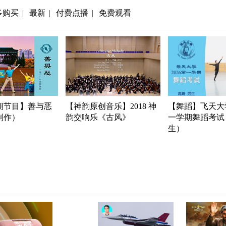
多购买
最新
付费点播
免费观看
|
|
|
期节目】善与恶
【神韵原创音乐】2018 神
【舞蹈】飞天大学
年制作）
韵交响乐《古风》
一学期舞蹈考试
生）