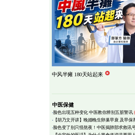
中风半瘫 180天站起来
中医保健
脸色出现五种变化 中医教你辨别五脏警讯
【胡乃文开讲】晚婚晚生卵巢早衰 及早保
脸色变了别只怪熬夜！中医揭肺部求救讯
育