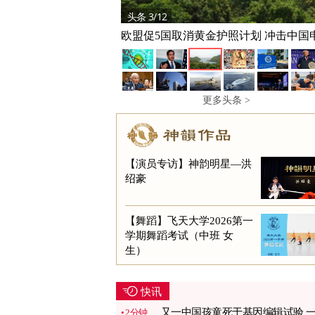
头条 3/12
欧盟促5国取消黄金护照计划 冲击中国
人
更多头条 >
【演员专访】神韵明星—洪
绍豪
【舞蹈】飞天大学2026第一
学期舞蹈考试（中班 女
生）
快讯
又一中国孩童死于基因编辑试验 
2分钟