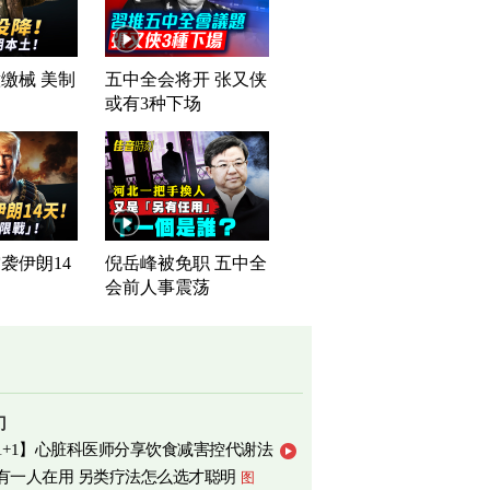
缴械 美制
五中全会将开 张又侠
司
或有3种下场
袭伊朗14
倪岳峰被免职 五中全
会前人事震荡
门
1+1】心脏科医师分享饮食减害控代谢法
有一人在用 另类疗法怎么选才聪明
图