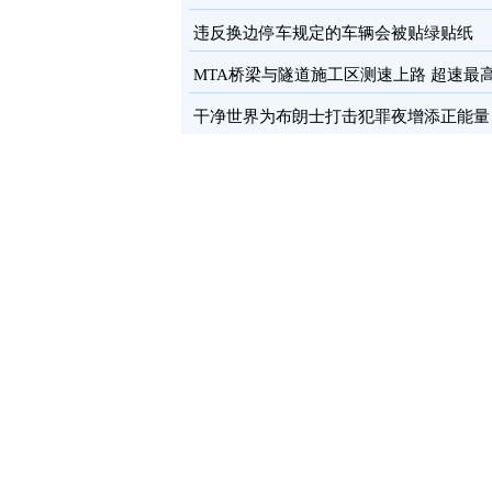
卡
图
违反换边停车规定的车辆会被贴绿贴纸
MTA桥梁与隧道施工区测速上路 超速最
罚100元
图
干净世界为布朗士打击犯罪夜增添正能量