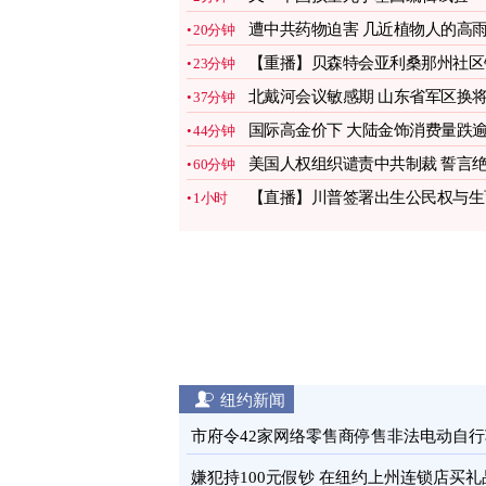
文看懂
图
遭中共药物迫害 几近植物人的高
20分钟
民离世
图
【重播】贝森特会亚利桑那州社区
23分钟
行家并讲话
北戴河会议敏感期 山东省军区换
37分钟
图
国际高金价下 大陆金饰消费量跌
44分钟
三成
图
美国人权组织谴责中共制裁 誓言
60分钟
不退缩
图
【直播】川普签署出生公民权与生
1小时
旅游行政令
纽约新闻
市府令42家网络零售商停售非法电动自行
图
嫌犯持100元假钞 在纽约上州连锁店买礼