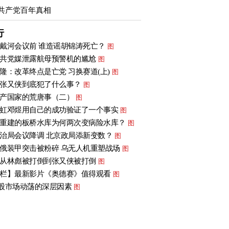
共产党百年真相
行
戴河会议前 谁造谣胡锦涛死亡？
图
共党媒泄露航母预警机的尴尬
图
隆：改革终点是亡党 习换赛道(上)
图
张又侠到底犯了什么事？
图
产国家的荒唐事（二）
图
虹邓煜用自己的成功验证了一个事实
图
重建的板桥水库为何两次变病险水库？
图
治局会议降调 北京政局添新变数？
图
俄装甲突击被粉碎 乌无人机重塑战场
图
从林彪被打倒到张又侠被打倒
图
栏】最新影片《奥德赛》值得观看
图
股市场动荡的深层因素
图