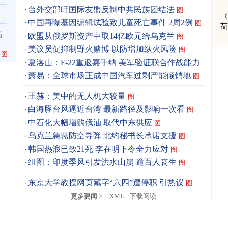
台外交部吁国际友盟反制中共民族团结法
图
《
中国再曝基因编辑试验致儿童死亡事件 2周2例
图
高
欧盟从俄罗斯资产中取14亿欧元给乌克兰
图
美议员促抑制野火赌博 以防增加纵火风险
图
图
夏洛山：F-22重返嘉手纳 美军验证联合作战能力
图
萧易：全球市场正成中国汽车过剩产能倾销地
图
王赫：美中的无人机大较量
图
白海豚台风逼近台湾 最新路径及影响一次看
图
中石化大幅增购俄油 取代中东供应
图
乌克兰急需防空导弹 北约秘书长承诺支援
图
韩国热浪已致21死 李在明下令全力应对
图
组图：印度季风引发洪水山崩 逾百人丧生
图
东京大学教授网页藏字“六四”遭停职 引热议
图
更多要闻 >
XML
下载阅读