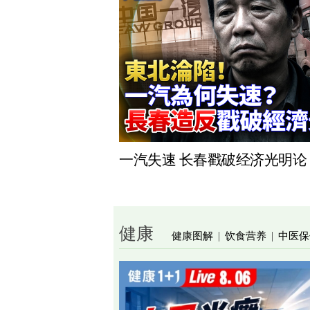
一汽失速 长春戳破经济光明论
健康
健康图解
饮食营养
中医保
|
|