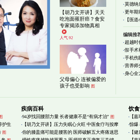
莫德纳
更年期
【胡乃文开讲】天天
吃泡面罹肝癌？食安
【医道
忍受
图
专家揭添加物真相
图
编辑推
人气 92
超越时
假手术
手机伤
营养师
身心全
实践
图
父母偏心 连被偏爱的
孩子也受影响
图
疾病百科
饮食
94岁找回腰部力量 长者健康不是“有病才治”
【嘉
图
图
养护生
【胡乃文开讲】压力失眠心火旺 中医食疗与按摩
惊爆
烟清
号
你的膝盖痛可能是腰害的 医师破解五大疼痛迷思
【健
图
自救
图