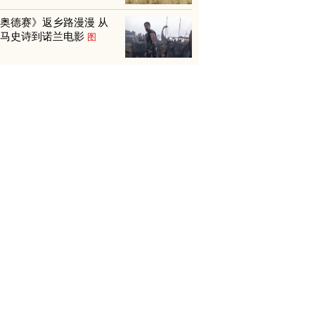
奥德赛》返乡路漫漫 从
荷马史诗到诺兰电影
图