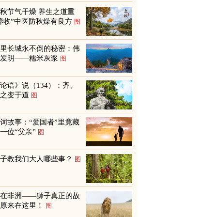
秋节气干燥 养生之道重
养收”中医防秋燥有良方
图
万里长城永不倒的秘密：伟
大发明——糯米灰浆
图
论语》说（134）：齐、
鲁之变于道
图
词故事：“爱国者”里竟藏
一位“父亲”
图
孩子教我们大人哪些事？
图
不在非洲——狮子真正的故
乡原来在这里！
图