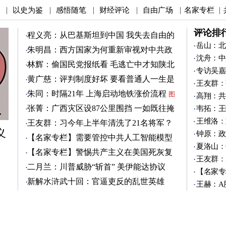
以史为鉴
感悟随笔
财经评论
自由广场
名家专栏
|
|
|
|
|
|
评论排
程义亮：从巴基斯坦到中国 我失去自由的
两年
岳山：北
朱明昌：西方国家为何重新审视对中共政
沈舟：中
策？
图
林辉：偷国民党报纸看 毛逃亡中才知陕北
专访吴嘉
有刘志丹
图
黄广慈：评判制度好坏 要看普通人一生是
王友群：
否安稳
图
朱同：时隔21年 上海启动地铁涨价流程
图
高翔：共
张菁：广西灾区设87公里围挡 一如既往掩
韦拓：王
盖真相
图
王维洛：
王友群：习今年上半年清洗了21名将军？
义
图
钟原：政
【名家专栏】需要管控中共人工智能模型
夏洛山：
图
【名家专栏】警惕共产主义在美国死灰复
王友群：
燃
图
二月兰：川普威胁“斩首” 美伊能达协议
【名家专
吗？
图
新解水浒武十回：官逼吏反的乱世英雄
王赫：A
（3）
图