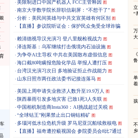
美限制进口中国产机器人 FCC主管释因
图
立
雨
南京大学数学院长辞职信刷屏：“不想干了”
图
“
银
分析：美民间英雄与中共文宣英雄有何区别
图
【直播】参议院听证会：保护民众免受全球诈骗
将
逾
赖清德视导汉光演习 登八里舰检视战力
图
泽连斯基：乌军继续打击俄境内石油设施
绝
图
《
为争夺AI主导权 中共在美国散布虚假信息
图
育
海口截80吨瞒报危险化学品 举报人遭打压
图
台湾汉光演习次日 多地验证拒止作战能力
图
单
山东日照市两任政法委书记接连落马
图
着
美国上周申请失业救济人数升至19.9万人
图
陕西暴雨引发多地灾害 已致1死3人失联
图
中国相机制造商Insta360：AI挑战超过关税
图
“全球钴王”刚果禁止出口铜钴精矿
图
多瑙河低水位危机升级 罗马尼亚沉船续救核电
图
车
【直播】福奇遭控藐视国会 参院委员会8比7通过
品