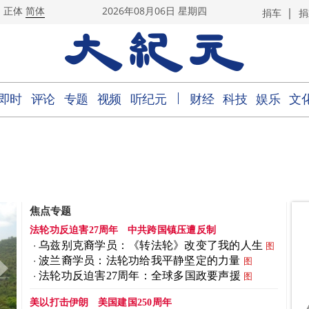
|
正体
简体
2026年08月06日 星期四
捐车
捐
｜
即时
评论
专题
视频
听纪元
财经
科技
娱乐
文
焦点专题
法轮功反迫害27周年
中共跨国镇压遭反制
乌兹别克裔学员：《转法轮》改变了我的人生
图
波兰裔学员：法轮功给我平静坚定的力量
图
法轮功反迫害27周年：全球多国政要声援
图
美以打击伊朗
美国建国250周年