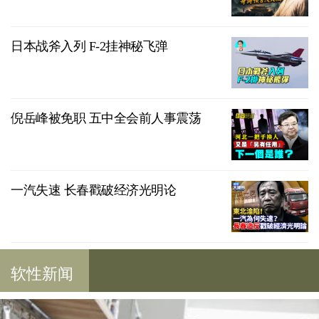
日本战斧入列 F-2挂神秘飞弹
倪岳峰被免职 五中全会前人事震荡
一汽失速 长春戳破经济光明论
软性新闻