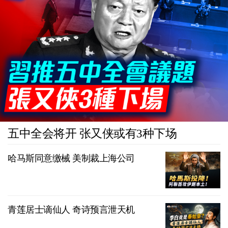
五中全会将开 张又侠或有3种下场
哈马斯同意缴械 美制裁上海公司
青莲居士谪仙人 奇诗预言泄天机