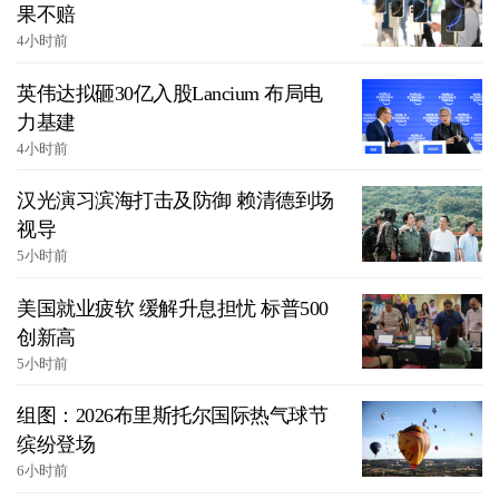
果不赔
4小时前
英伟达拟砸30亿入股Lancium 布局电
力基建
4小时前
汉光演习滨海打击及防御 赖清德到场
视导
5小时前
美国就业疲软 缓解升息担忧 标普500
创新高
5小时前
组图：2026布里斯托尔国际热气球节
缤纷登场
6小时前