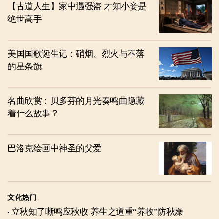
【古道人生】家中遇强盗 才知小妾是
绝世高手
美国国歌诞生记：硝烟、烈火与不落
的星条旗
名曲欣赏：贝多芬的月光奏鸣曲隐藏
着什么故事？
巴洛克绘画中神圣的父爱
文化热门
立秋知了嘶鸣应秋收 养生之道重“养收”防秋燥