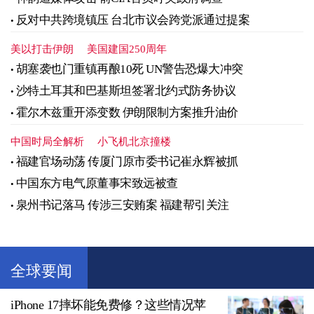
反对中共跨境镇压 台北市议会跨党派通过提案
美以打击伊朗
美国建国250周年
胡塞袭也门重镇再酿10死 UN警告恐爆大冲突
沙特土耳其和巴基斯坦签署北约式防务协议
霍尔木兹重开添变数 伊朗限制方案推升油价
中国时局全解析
小飞机北京撞楼
福建官场动荡 传厦门原市委书记崔永辉被抓
中国东方电气原董事宋致远被查
泉州书记落马 传涉三安贿案 福建帮引关注
全球要闻
iPhone 17摔坏能免费修？这些情况苹