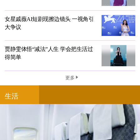
女星戚薇AI短剧现擦边镜头 一视角引
大争议
贾静雯体悟“减法”人生 学会把生活过
得简单
更多
生活