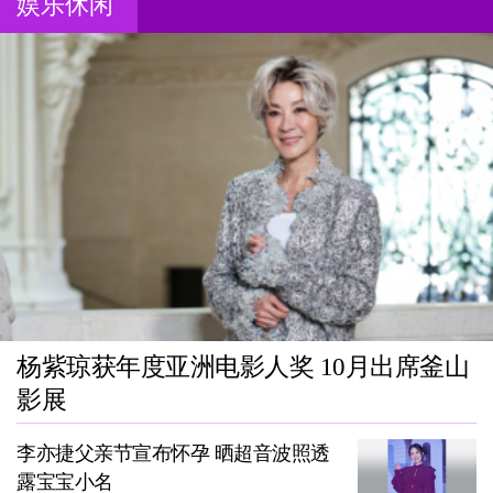
娱乐休闲
杨紫琼获年度亚洲电影人奖 10月出席釜山
影展
李亦捷父亲节宣布怀孕 晒超音波照透
露宝宝小名