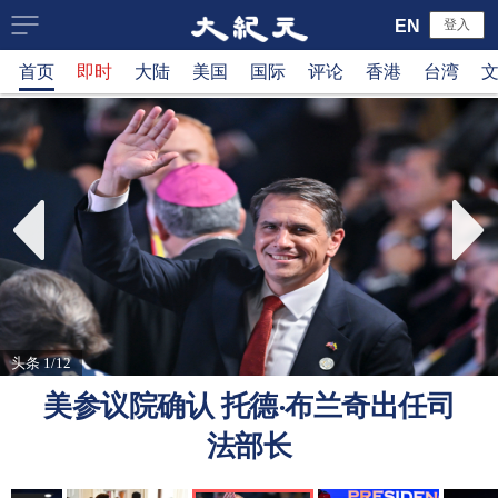
大
EN
登入
首页
即时
大陆
美国
国际
评论
香港
台湾
纪
元
新
闻
网
头条 1/12
美参议院确认 托德‧布兰奇出任司
法部长