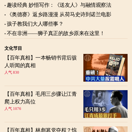
趣读经典 妙悟写作：《送友人》与融情观察法
《奥德赛》返乡路漫漫 从荷马史诗到诺兰电影
孩子教我们大人哪些事？
不在非洲——狮子真正的故乡原来在这里！
文化节目
【百年真相】一本畅销书背后骇
人听闻的真相
人气 830
【百年真相】毛用三步骤让江青
爬上权力高位
人气 1076
【百年真相】林彪篡党夺权？惊