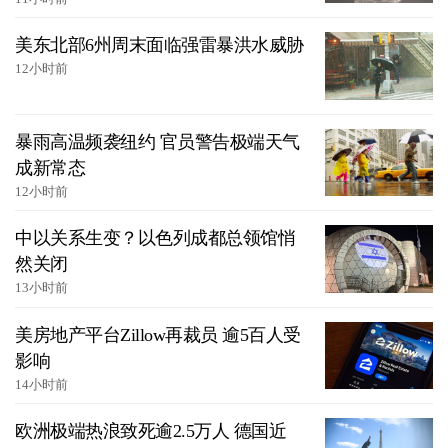
美东北部6州周末面临强雷暴洪水威胁
12小时前
暴雨高温频袭纽约 官员警告极端天气
成新常态
12小时前
中以关系生变？以色列成都总领馆悄
然关闭
13小时前
美房地产平台Zillow再裁员 逾5百人受
影响
14小时前
欧洲极端热浪致死逾2.5万人 德国近