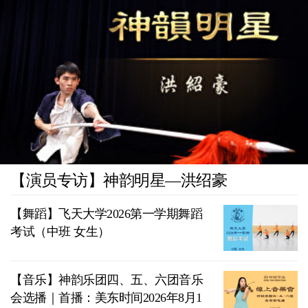
【演员专访】神韵明星—洪绍豪
【舞蹈】飞天大学2026第一学期舞蹈
考试（中班 女生）
【音乐】神韵乐团四、五、六团音乐
会选播｜首播：美东时间2026年8月1