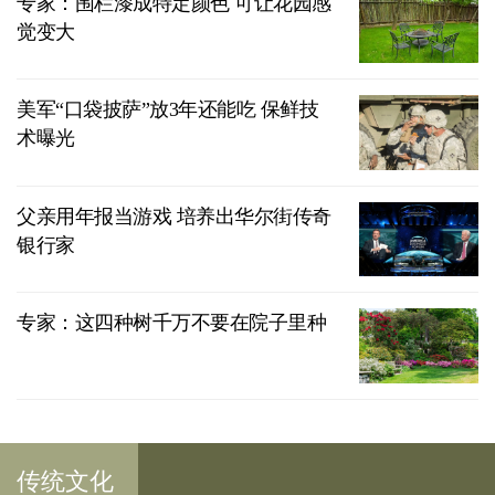
专家：围栏漆成特定颜色 可让花园感
觉变大
美军“口袋披萨”放3年还能吃 保鲜技
术曝光
父亲用年报当游戏 培养出华尔街传奇
银行家
专家：这四种树千万不要在院子里种
传统文化