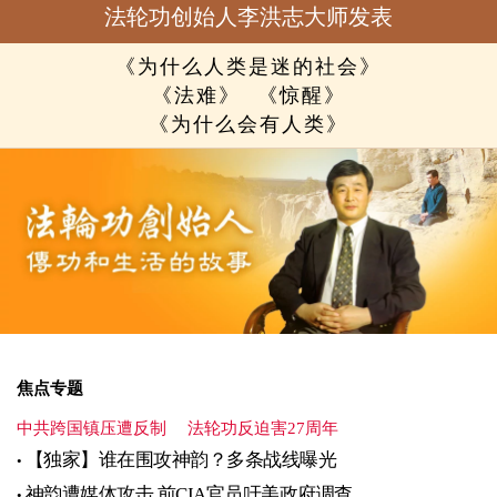
法轮功创始人李洪志大师发表
《为什么人类是迷的社会》
《法难》
《惊醒》
《为什么会有人类》
焦点专题
中共跨国镇压遭反制
法轮功反迫害27周年
【独家】谁在围攻神韵？多条战线曝光
神韵遭媒体攻击 前CIA官员吁美政府调查