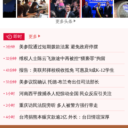
更多头条
即时
更多
美参院通过短期拨款法案 避免政府停摆
3分钟
维权人士陈云飞旅途中再被控“猥亵罪”拘留
32分钟
报告：美联邦择校税收抵免 可惠及9成K-12学生
43分钟
美参议院确认 托德‧布兰奇出任司法部长
55分钟
河南西平搜捕杀人犯惊动全国 民众反应引关注
1小时
重庆访民法院旁听 多人被警方强行带走
2小时
台湾捐熊本赈灾款逾2亿 外长：台日情谊深厚
4小时