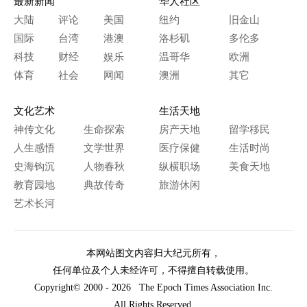
最新新闻
华人社区
大陆
评论
美国
纽约
旧金山
国际
台湾
港澳
洛杉矶
多伦多
科技
财经
娱乐
温哥华
欧洲
体育
社会
网闻
澳洲
其它
文化艺术
生活天地
神传文化
生命探索
房产天地
留学移民
人生感悟
文学世界
医疗保健
生活时尚
史海钩沉
人物春秋
纵横职场
美食天地
教育园地
典故传奇
旅游休闲
艺术长河
本网站图文内容归大纪元所有，
任何单位及个人未经许可，不得擅自转载使用。
Copyright© 2000 - 2026 The Epoch Times Association Inc.
All Rights Reserved.