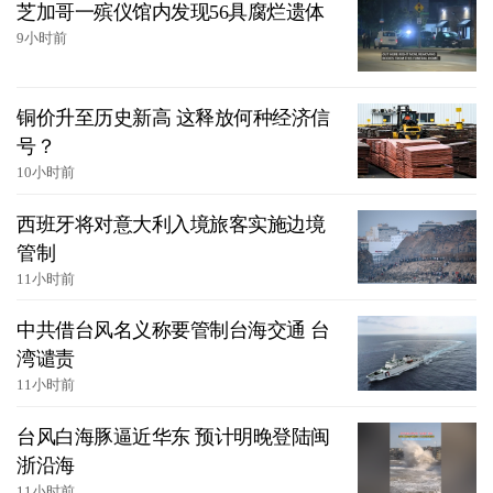
芝加哥一殡仪馆内发现56具腐烂遗体
9小时前
铜价升至历史新高 这释放何种经济信
号？
10小时前
西班牙将对意大利入境旅客实施边境
管制
11小时前
中共借台风名义称要管制台海交通 台
湾谴责
11小时前
台风白海豚逼近华东 预计明晚登陆闽
浙沿海
11小时前