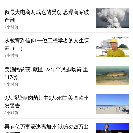
俄最大电商两成仓储受创 恐爆商家破
产潮
7小时前
从教育到信仰 一位工程学者的人生探
索（一）
8小时前
美渔民钓获“藏匿”22年罕见匙吻鲟 重
117磅
8小时前
9人感染食肉菌其中5人死亡 美国路州
发警告
8小时前
再有亿万富豪逃离加州 认赔8725万出