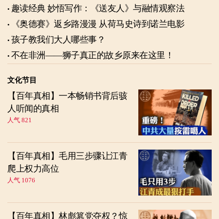
趣读经典 妙悟写作：《送友人》与融情观察法
《奥德赛》返乡路漫漫 从荷马史诗到诺兰电影
孩子教我们大人哪些事？
不在非洲——狮子真正的故乡原来在这里！
文化节目
【百年真相】一本畅销书背后骇
人听闻的真相
人气 821
【百年真相】毛用三步骤让江青
爬上权力高位
人气 1076
【百年真相】林彪篡党夺权？惊