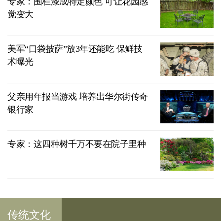
专家：围栏漆成特定颜色 可让花园感
觉变大
美军“口袋披萨”放3年还能吃 保鲜技
术曝光
父亲用年报当游戏 培养出华尔街传奇
银行家
专家：这四种树千万不要在院子里种
传统文化