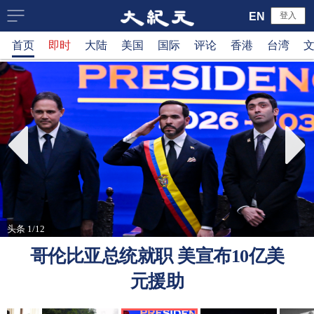
大
EN
登入
首页
即时
大陆
美国
国际
评论
香港
台湾
纪
元
新
闻
网
头条 1/12
哥伦比亚总统就职 美宣布10亿美
元援助