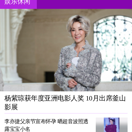
娱乐休闲
杨紫琼获年度亚洲电影人奖 10月出席釜山
影展
李亦捷父亲节宣布怀孕 晒超音波照透
露宝宝小名