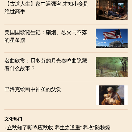
【古道人生】家中遇强盗 才知小妾是
绝世高手
美国国歌诞生记：硝烟、烈火与不落
的星条旗
名曲欣赏：贝多芬的月光奏鸣曲隐藏
着什么故事？
巴洛克绘画中神圣的父爱
文化热门
立秋知了嘶鸣应秋收 养生之道重“养收”防秋燥