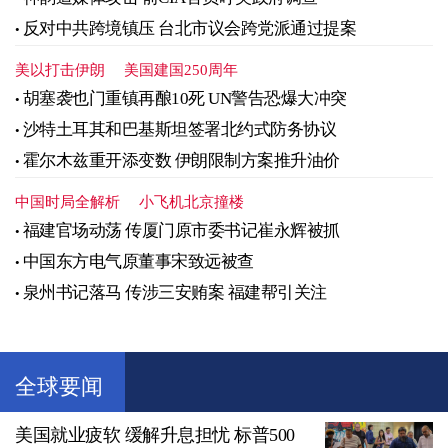
反对中共跨境镇压 台北市议会跨党派通过提案
美以打击伊朗
美国建国250周年
胡塞袭也门重镇再酿10死 UN警告恐爆大冲突
沙特土耳其和巴基斯坦签署北约式防务协议
霍尔木兹重开添变数 伊朗限制方案推升油价
中国时局全解析
小飞机北京撞楼
福建官场动荡 传厦门原市委书记崔永辉被抓
中国东方电气原董事宋致远被查
泉州书记落马 传涉三安贿案 福建帮引关注
全球要闻
美国就业疲软 缓解升息担忧 标普500