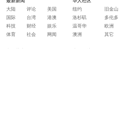
最新新闻
华人社区
大陆
评论
美国
纽约
旧金山
国际
台湾
港澳
洛杉矶
多伦多
科技
财经
娱乐
温哥华
欧洲
体育
社会
网闻
澳洲
其它
文化艺术
生活天地
神传文化
生命探索
房产天地
留学移民
人生感悟
文学世界
医疗保健
生活时尚
史海钩沉
人物春秋
纵横职场
美食天地
教育园地
典故传奇
旅游休闲
艺术长河
本网站图文内容归大纪元所有，
任何单位及个人未经许可，不得擅自转载使用。
Copyright© 2000 - 2026 The Epoch Times Association Inc.
All Rights Reserved.