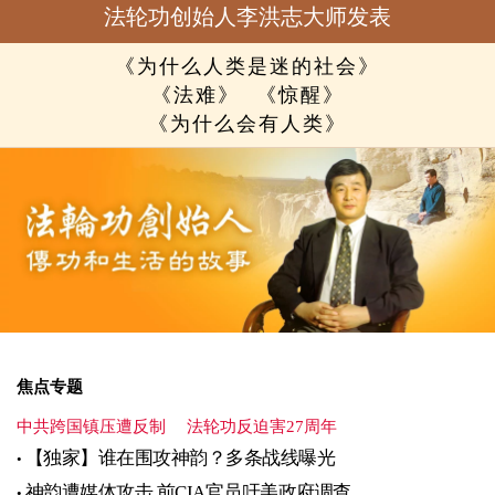
法轮功创始人李洪志大师发表
《为什么人类是迷的社会》
《法难》
《惊醒》
《为什么会有人类》
焦点专题
中共跨国镇压遭反制
法轮功反迫害27周年
【独家】谁在围攻神韵？多条战线曝光
神韵遭媒体攻击 前CIA官员吁美政府调查