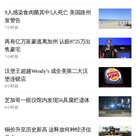
9人感染食肉菌其中5人死亡 美国路州
发警告
7小时前
再有亿万富豪逃离加州 认赔8725万出
售豪宅
7小时前
汉堡王超越Wendy’s 成全美第二大汉
堡连锁店
8小时前
芝加哥一殡仪馆内发现56具腐烂遗体
8小时前
铜价升至历史新高 这释放何种经济信