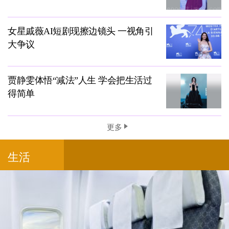
女星戚薇AI短剧现擦边镜头 一视角引
大争议
贾静雯体悟“减法”人生 学会把生活过
得简单
更多
生活