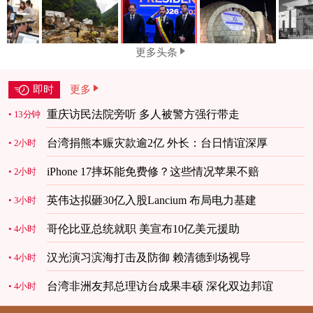
更多头条
即时
更多
重庆访民法院旁听 多人被警方强行带走
13分钟
台湾捐熊本赈灾款逾2亿 外长：台日情谊深厚
2小时
iPhone 17摔坏能免费修？这些情况苹果不赔
2小时
英伟达拟砸30亿入股Lancium 布局电力基建
3小时
哥伦比亚总统就职 美宣布10亿美元援助
4小时
汉光演习滨海打击及防御 赖清德到场视导
4小时
台湾非洲友邦总理访台成果丰硕 深化双边邦谊
4小时