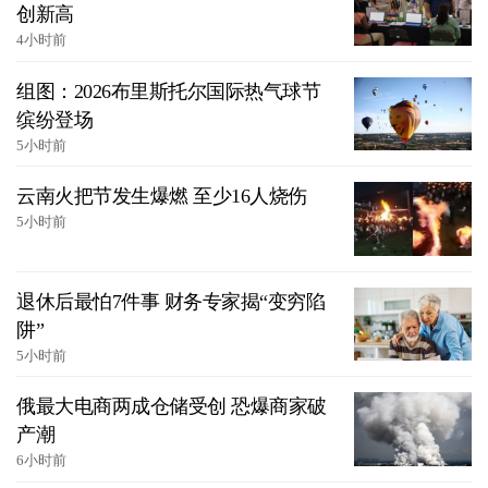
创新高
4小时前
组图：2026布里斯托尔国际热气球节
缤纷登场
5小时前
云南火把节发生爆燃 至少16人烧伤
5小时前
退休后最怕7件事 财务专家揭“变穷陷
阱”
5小时前
俄最大电商两成仓储受创 恐爆商家破
产潮
6小时前