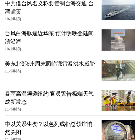
中共借台风名义称要管制台海交通 台
湾谴责
10小时前
台风白海豚逼近华东 预计明晚登陆闽
浙沿海
10小时前
美东北部6州周末面临强雷暴洪水威胁
11小时前
暴雨高温频袭纽约 官员警告极端天气
成新常态
11小时前
中以关系生变？以色列成都总领馆悄
然关闭
11小时前