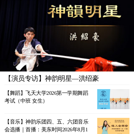
【演员专访】神韵明星—洪绍豪
【舞蹈】飞天大学2026第一学期舞蹈
考试（中班 女生）
【音乐】神韵乐团四、五、六团音乐
会选播｜首播：美东时间2026年8月1