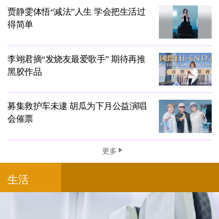
贾静雯体悟“减法”人生 学会把生活过
得简单
李翊君摘“发烧友最爱歌手” 期待再推
黑胶作品
募集救护车未逮 胡瓜为下月公益演唱
会催票
更多
生活