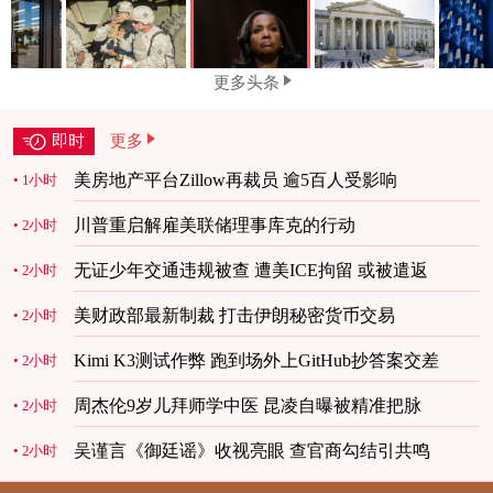
更多头条
即时
更多
美房地产平台Zillow再裁员 逾5百人受影响
1小时
川普重启解雇美联储理事库克的行动
2小时
无证少年交通违规被查 遭美ICE拘留 或被遣返
2小时
美财政部最新制裁 打击伊朗秘密货币交易
2小时
Kimi K3测试作弊 跑到场外上GitHub抄答案交差
2小时
周杰伦9岁儿拜师学中医 昆凌自曝被精准把脉
2小时
吴谨言《御廷谣》收视亮眼 查官商勾结引共鸣
2小时