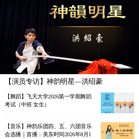
【演员专访】神韵明星—洪绍豪
【舞蹈】飞天大学2026第一学期舞蹈
考试（中班 女生）
【音乐】神韵乐团四、五、六团音乐
会选播｜首播：美东时间2026年8月1