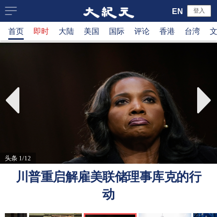
大
EN
登入
首页
即时
大陆
美国
国际
评论
香港
台湾
纪
元
新
闻
网
头条 1/12
川普重启解雇美联储理事库克的行
动