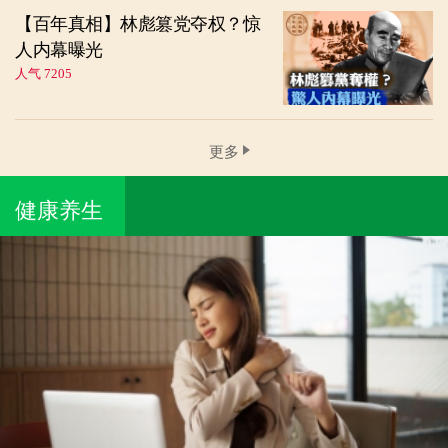
【百年真相】林彪篡党夺权？惊
人内幕曝光
人气 7205
更多
健康养生