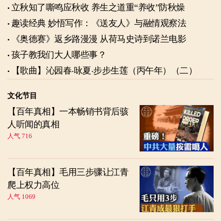
立秋知了嘶鸣应秋收 养生之道重“养收”防秋燥
趣读经典 妙悟写作：《送友人》与融情观察法
《奥德赛》返乡路漫漫 从荷马史诗到诺兰电影
孩子教我们大人哪些事？
【歌曲】沁园春‧咏夏‧步步生莲（丙午年）（二）
文化节目
【百年真相】一本畅销书背后骇
人听闻的真相
人气 716
【百年真相】毛用三步骤让江青
爬上权力高位
人气 1069