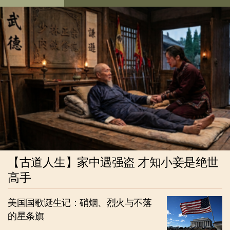
【古道人生】家中遇强盗 才知小妾是绝世
高手
美国国歌诞生记：硝烟、烈火与不落
的星条旗