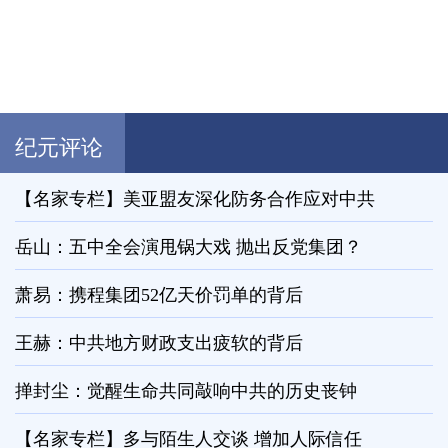
纪元评论
【名家专栏】美亚盟友深化防务合作应对中共
岳山：五中全会演甩锅大戏 抛出反党集团？
萧易：携程集团52亿天价罚单的背后
王赫：中共地方财政支出疲软的背后
掸封尘：觉醒生命共同敲响中共的历史丧钟
【名家专栏】多与陌生人交谈 增加人际信任