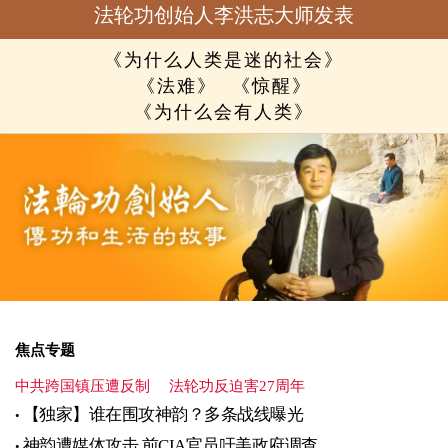
法轮功创始人李洪志大师发表
《为什么人类是迷的社会》
《法难》
《惊醒》
《为什么会有人类》
焦点专题
中共跨国镇压遭反制
法轮功反迫害27周年
【独家】谁在围攻神韵？多条战线曝光
神韵遭媒体攻击 前CIA官员吁美政府调查