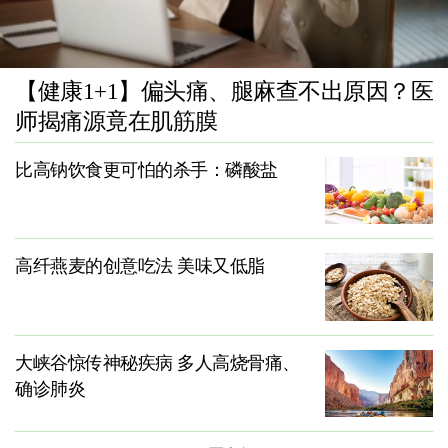
【健康1+1】偏头痛、腿麻查不出原因？医
师揭痛源竟在肌筋膜
比高钠饮食更可怕的杀手：磷酸盐
高纤燕麦的创意吃法 美味又低脂
大峡谷惊传神秘疾病 多人高烧骨痛、
确诊肺炎