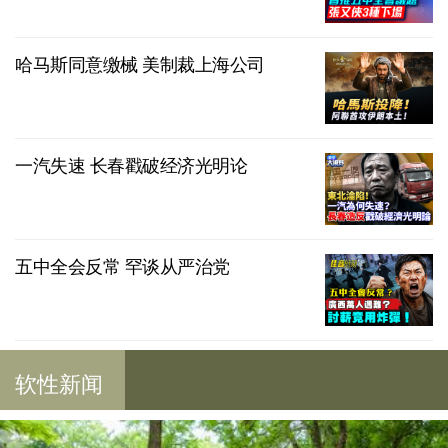
哈马斯同意缴械 美制裁上海公司
一汽失速 长春戳破经济光明论
五中全会反常 罕谈从严治党
软性新闻