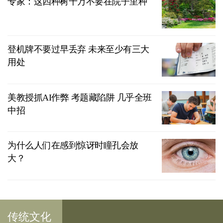
专家：这四种树千万不要在院子里种
登机牌不要过早丢弃 未来至少有三大
用处
美教授抓AI作弊 考题藏陷阱 几乎全班
中招
为什么人们在感到惊讶时瞳孔会放
大？
传统文化