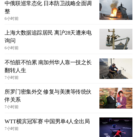
中俄联巡常态化 日本防卫战略全面调
整
6小时前
上海大数据追踪居民 离沪28天遭来电
询问
6小时前
不怕脏不怕累 南加州华人靠一技之长
翻转人生
7小时前
所罗门密集外交 修复与美澳等传统伙
伴关系
7小时前
WTT横滨冠军赛 中国男单4人全出局
7小时前