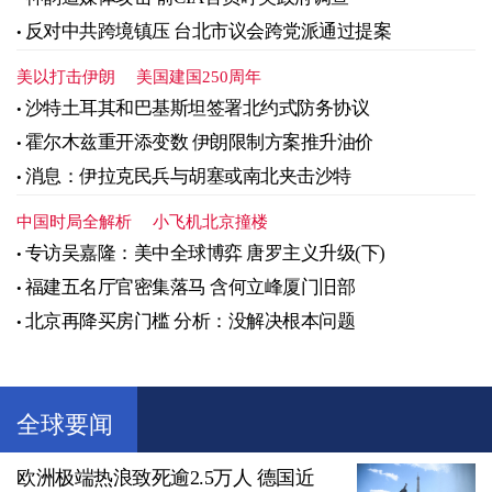
反对中共跨境镇压 台北市议会跨党派通过提案
美以打击伊朗
美国建国250周年
沙特土耳其和巴基斯坦签署北约式防务协议
霍尔木兹重开添变数 伊朗限制方案推升油价
消息：伊拉克民兵与胡塞或南北夹击沙特
中国时局全解析
小飞机北京撞楼
专访吴嘉隆：美中全球博弈 唐罗主义升级(下)
福建五名厅官密集落马 含何立峰厦门旧部
北京再降买房门槛 分析：没解决根本问题
全球要闻
欧洲极端热浪致死逾2.5万人 德国近