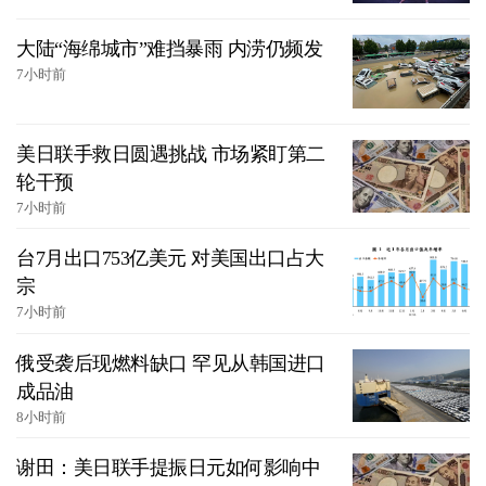
大陆“海绵城市”难挡暴雨 内涝仍频发
7小时前
美日联手救日圆遇挑战 市场紧盯第二
轮干预
7小时前
台7月出口753亿美元 对美国出口占大
宗
7小时前
俄受袭后现燃料缺口 罕见从韩国进口
成品油
8小时前
谢田：美日联手提振日元如何影响中