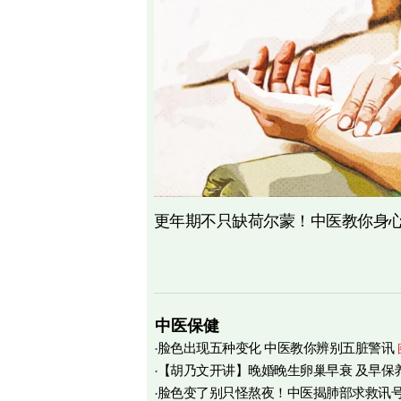
更年期不只缺荷尔蒙！中医教你身心
中医保健
脸色出现五种变化 中医教你辨别五脏警讯
【胡乃文开讲】晚婚晚生卵巢早衰 及早保
脸色变了别只怪熬夜！中医揭肺部求救讯
育