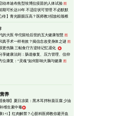
启动本迪布焦型埃博拉疫苗的人体试验
图
前期可长达10年 不适症状可管理 不必默默
心传】青光眼眼压高？医师教3招放松颈椎
荐
代的大医 华佗留给后世的五大健康智慧
图
和真手术一样有效？揭信念改变身体之谜
图
眼更伤脑 三帖食疗方逆转记忆退化
分享健康法则：肠道修复、压力管理、信仰
方位康复：“灵魂”如何影响大脑与健康
图
营养
瑶食聊】夏日凉菜：黑木耳拌秋葵豆腐 少油
 补维生素中毒
爽养心
图
康1+1】红肉解禁？心脏科医师教你避开血