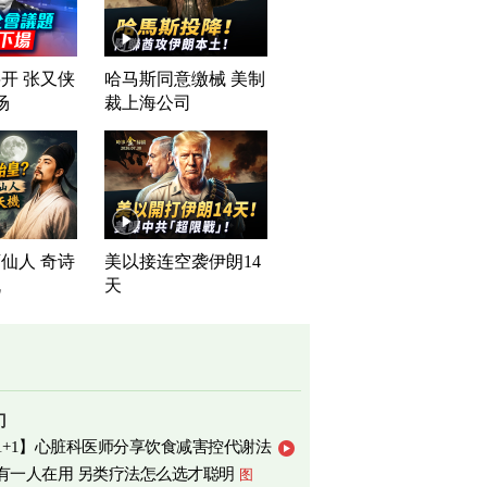
开 张又侠
哈马斯同意缴械 美制
场
裁上海公司
仙人 奇诗
美以接连空袭伊朗14
机
天
门
1+1】心脏科医师分享饮食减害控代谢法
有一人在用 另类疗法怎么选才聪明
图