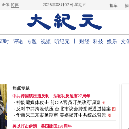
|
正体
简体
2026年08月07日 星期五
捐车
捐
｜
即时
评论
专题
视频
听纪元
财经
科技
娱乐
文
焦点专题
中共跨国镇压遭反制
法轮功反迫害27周年
神韵遭媒体攻击 前CIA官员吁美政府调查
图
反对中共跨境镇压 台北市议会跨党派通过提案
图
华商朱三东案延期审 美媒揭其中共统战背景
图
美以打击伊朗
美国建国250周年