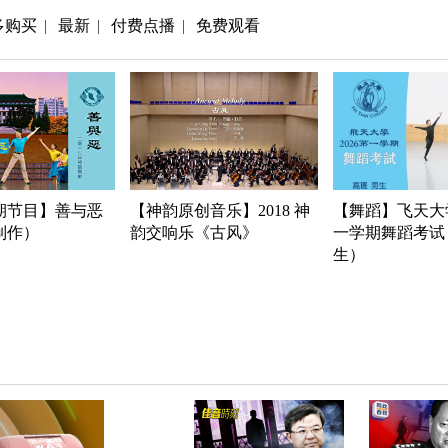
多购买
最新
付费点播
免费观看
|
|
|
期节目】善与恶
【神韵原创音乐】2018 神
【舞蹈】飞天大学
年制作）
韵交响乐《古风》
一学期舞蹈考试
生）