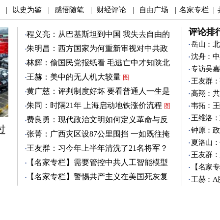
以史为鉴
感悟随笔
财经评论
自由广场
名家专栏
|
|
|
|
|
|
评论排
程义亮：从巴基斯坦到中国 我失去自由的
两年
岳山：北
朱明昌：西方国家为何重新审视对中共政
沈舟：中
策？
图
林辉：偷国民党报纸看 毛逃亡中才知陕北
专访吴嘉
有刘志丹
图
王赫：美中的无人机大较量
图
王友群：
黄广慈：评判制度好坏 要看普通人一生是
高翔：共
否安稳
图
朱同：时隔21年 上海启动地铁涨价流程
韦拓：王
图
王维洛：
费良勇：现代政治文明如何定义革命与反
过
革命
钟原：政
图
张菁：广西灾区设87公里围挡 一如既往掩
夏洛山：
盖真相
图
王友群：习今年上半年清洗了21名将军？
王友群：
图
【名家专栏】需要管控中共人工智能模型
【名家专
图
【名家专栏】警惕共产主义在美国死灰复
王赫：A
燃
图