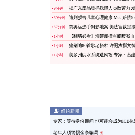
歧视
图
揭广东废品场抓残障人员做苦力 
9分钟
声者遭噤声
图
遭判损害儿童心理健康 Meta赔偿5.
39分钟
亿美元
图
前奥运选手倒影池案 美法官裁定
57分钟
销起诉
图
【翻墙必看】海警船撞军舰喷溅血
1小时
2武警死
痛别逾80首歌老搭档 许冠杰撰文
1小时
念黎彼得
图
美多州供水系统遭网攻 专家：基
1小时
亟待现代化
图
纽约新闻
专家：等待身份期间 也可能会成为ICE执
目标
图
老年人须警惕金条骗局
图