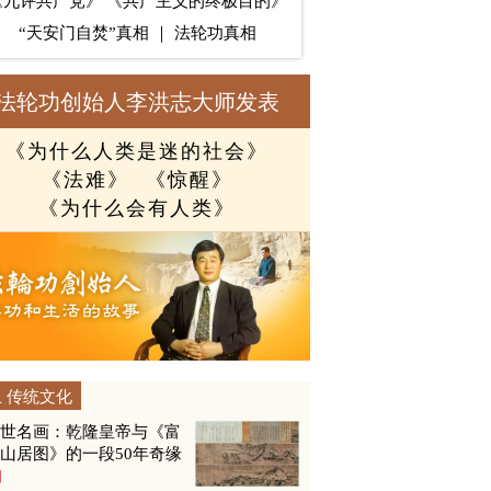
《九评共产党》
《共产主义的终极目的》
“天安门自焚”真相
｜
法轮功真相
法轮功创始人李洪志大师发表
《为什么人类是迷的社会》
《法难》
《惊醒》
《为什么会有人类》
传统文化
传世名画：乾隆皇帝与《富
山居图》的一段50年奇缘
图