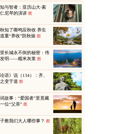
知与智者：亚历山大‧索
尔仁尼琴的演讲
图
秋知了嘶鸣应秋收 养生
道重“养收”防秋燥
图
万里长城永不倒的秘密：伟
大发明——糯米灰浆
图
论语》说（134）：齐、
鲁之变于道
图
词故事：“爱国者”里竟藏
一位“父亲”
图
孩子教我们大人哪些事？
图