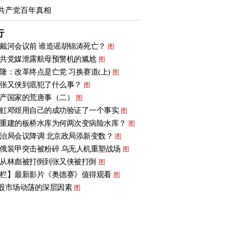
共产党百年真相
行
戴河会议前 谁造谣胡锦涛死亡？
图
共党媒泄露航母预警机的尴尬
图
隆：改革终点是亡党 习换赛道(上)
图
张又侠到底犯了什么事？
图
产国家的荒唐事（二）
图
虹邓煜用自己的成功验证了一个事实
图
重建的板桥水库为何两次变病险水库？
图
治局会议降调 北京政局添新变数？
图
俄装甲突击被粉碎 乌无人机重塑战场
图
从林彪被打倒到张又侠被打倒
图
栏】最新影片《奥德赛》值得观看
图
股市场动荡的深层因素
图