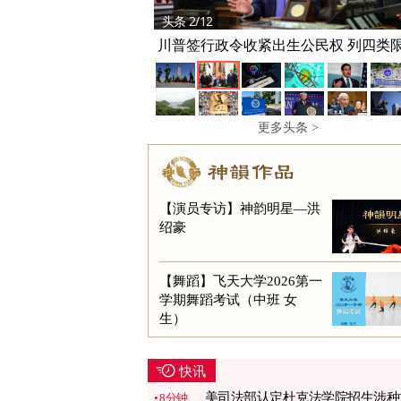
头条 2/12
川普签行政令收紧出生公民权 列四类
更多头条 >
【演员专访】神韵明星—洪
绍豪
【舞蹈】飞天大学2026第一
学期舞蹈考试（中班 女
生）
快讯
美司法部认定杜克法学院招生涉种
8分钟