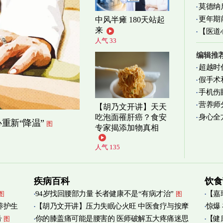
莫德纳
更年期
中风半瘫 180天站起
来
【医道
忍受
图
人气 33
图
编辑推
超越时
假手术
手机伤
营养师
【胡乃文开讲】天天
身心全
吃泡面罹肝癌？食安
实践
图
重新“降温”
图
专家揭添加物真相
人气 135
疾病百科
饮食
94岁找回腰部力量 长者健康不是“有病才治”
【嘉
图
图
养护生
【胡乃文开讲】压力失眠心火旺 中医食疗与按摩
惊爆
烟清
号
你的膝盖痛可能是腰害的 医师破解五大疼痛迷思
【健
图
自救