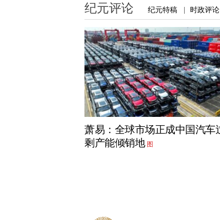
纪元评论
纪元特稿
时政评论
|
萧易：全球市场正成中国汽车
剩产能倾销地
图