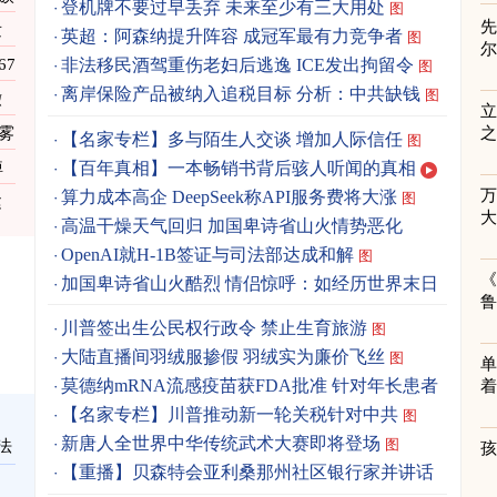
登机牌不要过早丢弃 未来至少有三大用处
图
先
发
英超：阿森纳提升阵容 成冠军最有力竞争者
图
67
非法移民酒驾重伤老妇后逃逸 ICE发出拘留令
图
离岸保险产品被纳入追税目标 分析：中共缺钱
图
撤
立
雾
之
【名家专栏】多与陌生人交谈 增加人际信任
图
【百年真相】一本畅销书背后骇人听闻的真相
悼
算力成本高企 DeepSeek称API服务费将大涨
图
建
高温干燥天气回归 加国卑诗省山火情势恶化
OpenAI就H-1B签证与司法部达成和解
图
《
加国卑诗省山火酷烈 情侣惊呼：如经历世界末日
图
川普签出生公民权行政令 禁止生育旅游
图
大陆直播间羽绒服掺假 羽绒实为廉价飞丝
图
单
莫德纳mRNA流感疫苗获FDA批准 针对年长患者
着
图
【名家专栏】川普推动新一轮关税针对中共
图
新唐人全世界中华传统武术大赛即将登场
图
法
【重播】贝森特会亚利桑那州社区银行家并讲话