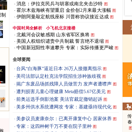
消息：伊拉克民兵与胡塞或南北夹击沙特
图
霍尔木兹海峡有望重启 金价创2月来最大涨幅
图
限制
伊朗阿曼敲定航线座标 川普称协议接近达成
图
中国时局全解析
小飞机北京撞楼
北戴河会议敏感期 山东省军区换将
图
美国人权组织谴责中共制裁 誓言绝不退缩
图
中国新冠阳性率速攀升 专家：实际传播更严峻
图
全球要闻
台风“白海豚”逼近日本 26万人接撤离指示
图
美司法部认定杜克法学院招生涉种族歧视
图
揭广东废品场抓残障人员做苦力 发声者遭噤声
图
遭判损害儿童心理健康 Meta赔偿5.67亿美元
图
前奥运选手倒影池案 美法官裁定撤销起诉
图
美多州供水系统遭网攻 专家：基建亟待现代化
图
美参议员麦康奈尔：已离开康复中心 居家休养
图
春
专家：这四种树千万不要在院子里种
图
族