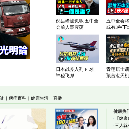
倪岳峰被免职 五中全
五中全会将
会前人事震荡
或有3种下
日本战斧入列 F-2挂
青莲居士谪
神秘飞弹
预言泄天
健
疾病百科
健康生活
直播
|
|
|
健康热
【健康
三人就