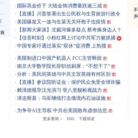
国际高金价下 大陆金饰消费量跌逾三成
图
【直播】川普签署出生公民权与生育旅游行政令
图
美国爆发又一波与生菜无关环孢子虫疫情
图
【新闻大家谈】北戴河爆多疑点 蔡奇换身边人？
与闽
【佳音时刻】小粉红网上讨论中共军力被抓捕
中国专家吁通过落实“双休”促消费 上热搜
图
美限制进口中国产机器人 FCC主管释因
图
南京大学数学院长辞职信刷屏：“不想干了”
图
分析：美民间英雄与中共文宣英雄有何区别
图
【直播】参议院听证会：保护民众免受全球诈骗
赖清德视导汉光演习 登八里舰检视战力
图
泽连斯基：乌军继续打击俄境内石油设施
图
为争夺AI主导权 中共在美国散布虚假信息
图
更多要闻 >
XML
下载阅读