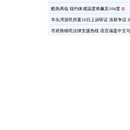
酷热再临 纽约体感温度将飙至104度
图
羊头湾游民所案10日上诉听证 添新争议
市府推移民法律支援热线 语言涵盖中文
南语
图