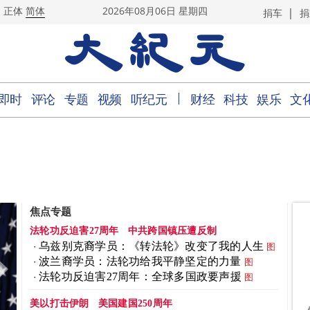
|
正体
简体
2026年08月06日 星期四
捐车
捐
｜
即时
评论
专题
视频
听纪元
财经
科技
娱乐
文
焦点专题
法轮功反迫害27周年
中共跨国镇压遭反制
乌兹别克裔学员：《转法轮》改变了我的人生
图
波兰裔学员：法轮功给我平静坚定的力量
图
法轮功反迫害27周年：全球多国政要声援
图
美以打击伊朗
美国建国250周年