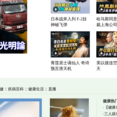
日本战斧入列 F-2挂
哈马斯同意
神秘飞弹
裁上海公
青莲居士谪仙人 奇诗
美以接连空
预言泄天机
天
健
疾病百科
健康生活
直播
|
|
|
健康热
【健康
三人就