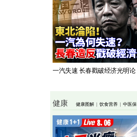
一汽失速 长春戳破经济光明论
健康
健康图解
饮食营养
中医保
|
|