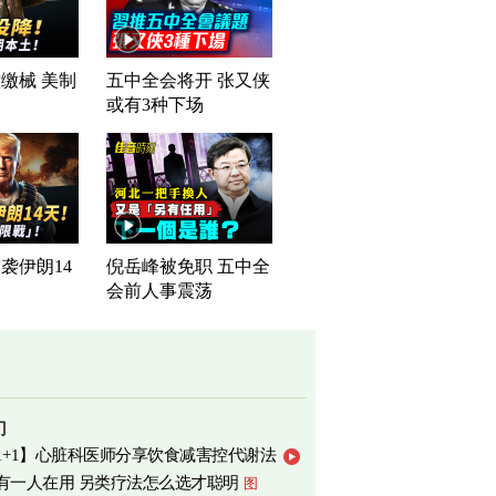
缴械 美制
五中全会将开 张又侠
司
或有3种下场
袭伊朗14
倪岳峰被免职 五中全
会前人事震荡
门
1+1】心脏科医师分享饮食减害控代谢法
有一人在用 另类疗法怎么选才聪明
图