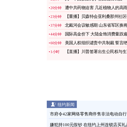
文看懂
图
遭中共药物迫害 几近植物人的高
20分钟
民离世
图
【重播】贝森特会亚利桑那州社区
23分钟
行家并讲话
北戴河会议敏感期 山东省军区换
37分钟
图
国际高金价下 大陆金饰消费量跌
44分钟
三成
图
美国人权组织谴责中共制裁 誓言
60分钟
不退缩
图
【直播】川普签署出生公民权与生
1小时
旅游行政令
纽约新闻
市府令42家网络零售商停售非法电动自行
图
嫌犯持100元假钞 在纽约上州连锁店买礼