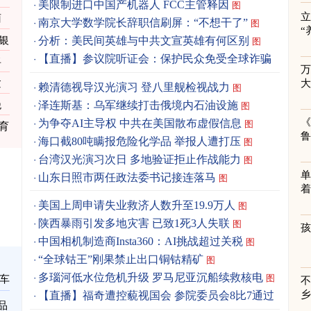
美限制进口中国产机器人 FCC主管释因
图
立
雨
南京大学数学院长辞职信刷屏：“不想干了”
图
“
银
分析：美民间英雄与中共文宣英雄有何区别
图
【直播】参议院听证会：保护民众免受全球诈骗
将
逾
赖清德视导汉光演习 登八里舰检视战力
图
泽连斯基：乌军继续打击俄境内石油设施
绝
图
《
为争夺AI主导权 中共在美国散布虚假信息
图
育
海口截80吨瞒报危险化学品 举报人遭打压
图
台湾汉光演习次日 多地验证拒止作战能力
图
单
山东日照市两任政法委书记接连落马
图
着
美国上周申请失业救济人数升至19.9万人
图
陕西暴雨引发多地灾害 已致1死3人失联
图
中国相机制造商Insta360：AI挑战超过关税
图
“全球钴王”刚果禁止出口铜钴精矿
图
多瑙河低水位危机升级 罗马尼亚沉船续救核电
图
车
【直播】福奇遭控藐视国会 参院委员会8比7通过
品