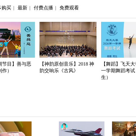
多购买
最新
付费点播
免费观看
|
|
|
期节目】善与恶
【神韵原创音乐】2018 神
【舞蹈】飞天大学
年制作）
韵交响乐《古风》
一学期舞蹈考试
生）