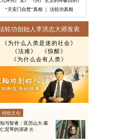
《九评共产党》
《共产主义的终极目的》
“天安门自焚”真相
｜
法轮功真相
法轮功创始人李洪志大师发表
《为什么人类是迷的社会》
《法难》
《惊醒》
《为什么会有人类》
传统文化
知与智者：亚历山大‧索
尔仁尼琴的演讲
图