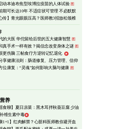
启动本迪布焦型埃博拉疫苗的人体试验
图
前期可长达10年 不适症状可管理 不必默默
心传】青光眼眼压高？医师教3招放松颈椎
荐
代的大医 华佗留给后世的五大健康智慧
图
和真手术一样有效？揭信念改变身体之谜
图
眼更伤脑 三帖食疗方逆转记忆退化
分享健康法则：肠道修复、压力管理、信仰
方位康复：“灵魂”如何影响大脑与健康
图
营养
瑶食聊】夏日凉菜：黑木耳拌秋葵豆腐 少油
 补维生素中毒
爽养心
图
康1+1】红肉解禁？心脏科医师教你避开血