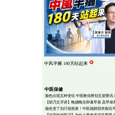
中风半瘫 180天站起来
中医保健
脸色出现五种变化 中医教你辨别五脏警讯
【胡乃文开讲】晚婚晚生卵巢早衰 及早保
脸色变了别只怪熬夜！中医揭肺部求救讯
育