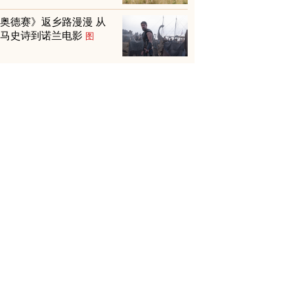
奥德赛》返乡路漫漫 从
荷马史诗到诺兰电影
图