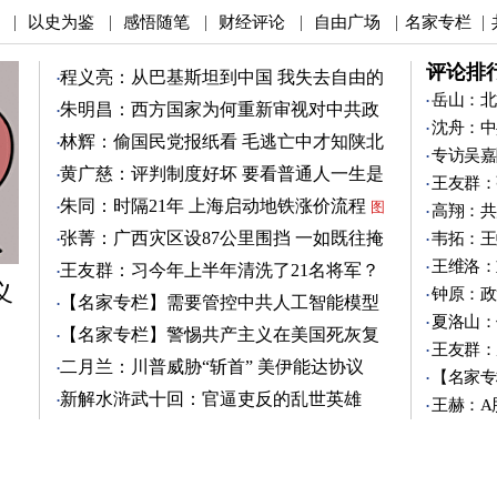
以史为鉴
感悟随笔
财经评论
自由广场
名家专栏
|
|
|
|
|
|
评论排
程义亮：从巴基斯坦到中国 我失去自由的
两年
岳山：北
朱明昌：西方国家为何重新审视对中共政
沈舟：中
策？
图
林辉：偷国民党报纸看 毛逃亡中才知陕北
专访吴嘉
有刘志丹
图
黄广慈：评判制度好坏 要看普通人一生是
王友群：
否安稳
图
朱同：时隔21年 上海启动地铁涨价流程
图
高翔：共
张菁：广西灾区设87公里围挡 一如既往掩
韦拓：王
盖真相
图
王维洛：
王友群：习今年上半年清洗了21名将军？
义
图
钟原：政
【名家专栏】需要管控中共人工智能模型
夏洛山：
图
【名家专栏】警惕共产主义在美国死灰复
王友群：
燃
图
二月兰：川普威胁“斩首” 美伊能达协议
【名家专
吗？
图
新解水浒武十回：官逼吏反的乱世英雄
王赫：A
（3）
图