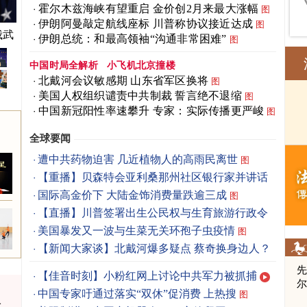
霍尔木兹海峡有望重启 金价创2月来最大涨幅
图
伊朗阿曼敲定航线座标 川普称协议接近达成
图
俄武
伊朗总统：和最高领袖“沟通非常困难”
图
中国时局全解析
小飞机北京撞楼
北戴河会议敏感期 山东省军区换将
图
美国人权组织谴责中共制裁 誓言绝不退缩
图
中国新冠阳性率速攀升 专家：实际传播更严峻
图
全球要闻
遭中共药物迫害 几近植物人的高雨民离世
图
【重播】贝森特会亚利桑那州社区银行家并讲话
国际高金价下 大陆金饰消费量跌逾三成
图
【直播】川普签署出生公民权与生育旅游行政令
美国暴发又一波与生菜无关环孢子虫疫情
图
【新闻大家谈】北戴河爆多疑点 蔡奇换身边人？
先
【佳音时刻】小粉红网上讨论中共军力被抓捕
中国专家吁通过落实“双休”促消费 上热搜
图
一