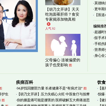
莫德纳
更年期
【胡乃文开讲】天天
吃泡面罹肝癌？食安
【医道
忍受
图
专家揭添加物真相
图
编辑推
人气 92
超越时
假手术
手机伤
营养师
身心全
实践
图
父母偏心 连被偏爱的
孩子也受影响
图
疾病百科
饮食
94岁找回腰部力量 长者健康不是“有病才治”
【嘉
图
图
养护生
【胡乃文开讲】压力失眠心火旺 中医食疗与按摩
惊爆
烟清
号
你的膝盖痛可能是腰害的 医师破解五大疼痛迷思
【健
图
自救
图