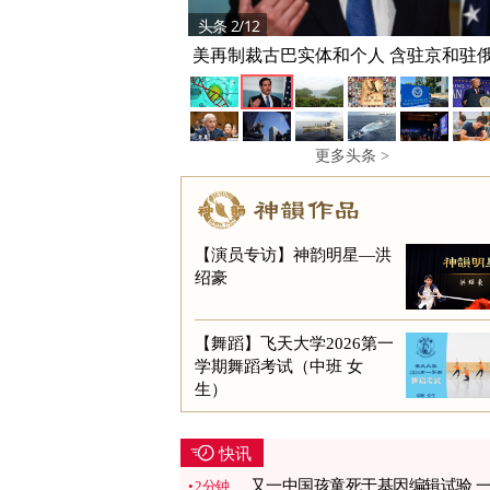
头条 2/12
美再制裁古巴实体和个人 含驻京和驻
官
更多头条 >
【演员专访】神韵明星—洪
绍豪
【舞蹈】飞天大学2026第一
学期舞蹈考试（中班 女
生）
快讯
又一中国孩童死于基因编辑试验 
2分钟