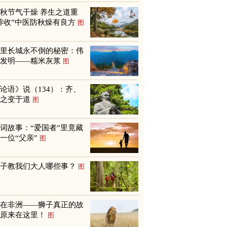
秋节气干燥 养生之道重
养收”中医防秋燥有良方
图
万里长城永不倒的秘密：伟
大发明——糯米灰浆
图
论语》说（134）：齐、
鲁之变于道
图
词故事：“爱国者”里竟藏
一位“父亲”
图
孩子教我们大人哪些事？
图
不在非洲——狮子真正的故
乡原来在这里！
图