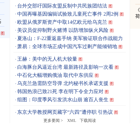
台外交部吁国际友盟反制中共民族团结法
图
《
中国再曝基因编辑试验致儿童死亡事件 2周2例
图
高
欧盟从俄罗斯资产中取14亿欧元给乌克兰
图
美议员促抑制野火赌博 以防增加纵火风险
图
图
夏洛山：F-22重返嘉手纳 美军验证联合作战能力
图
萧易：全球市场正成中国汽车过剩产能倾销地
图
王赫：美中的无人机大较量
图
白海豚台风逼近台湾 最新路径及影响一次看
图
中石化大幅增购俄油 取代中东供应
图
乌克兰急需防空导弹 北约秘书长承诺支援
图
韩国热浪已致21死 李在明下令全力应对
图
组图：印度季风引发洪水山崩 逾百人丧生
图
东京大学教授网页藏字“六四”遭停职 引热议
图
更多要闻 >
XML
下载阅读