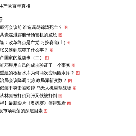
共产党百年真相
行
戴河会议前 谁造谣胡锦涛死亡？
图
共党媒泄露航母预警机的尴尬
图
隆：改革终点是亡党 习换赛道(上)
图
张又侠到底犯了什么事？
图
产国家的荒唐事（二）
图
虹邓煜用自己的成功验证了一个事实
图
重建的板桥水库为何两次变病险水库？
图
治局会议降调 北京政局添新变数？
图
俄装甲突击被粉碎 乌无人机重塑战场
图
从林彪被打倒到张又侠被打倒
图
栏】最新影片《奥德赛》值得观看
图
股市场动荡的深层因素
图