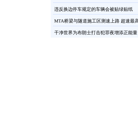
卡
图
违反换边停车规定的车辆会被贴绿贴纸
MTA桥梁与隧道施工区测速上路 超速最
罚100元
图
干净世界为布朗士打击犯罪夜增添正能量