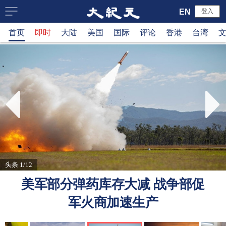
大
EN
登入
首页
即时
大陆
美国
国际
评论
香港
台湾
纪
元
新
闻
网
头条 1/12
美军部分弹药库存大减 战争部促
军火商加速生产