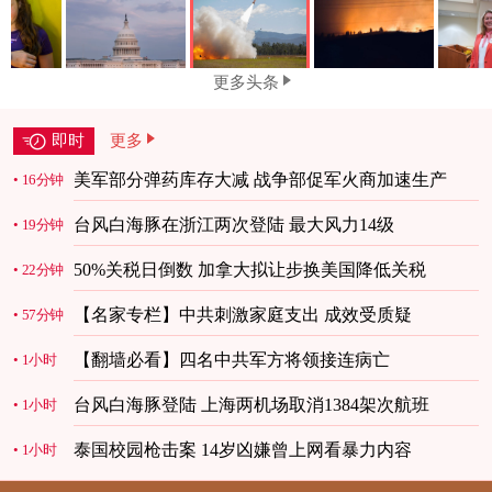
更多头条
即时
更多
美军部分弹药库存大减 战争部促军火商加速生产
16分钟
台风白海豚在浙江两次登陆 最大风力14级
19分钟
50%关税日倒数 加拿大拟让步换美国降低关税
22分钟
【名家专栏】中共刺激家庭支出 成效受质疑
57分钟
【翻墙必看】四名中共军方将领接连病亡
1小时
台风白海豚登陆 上海两机场取消1384架次航班
1小时
泰国校园枪击案 14岁凶嫌曾上网看暴力内容
1小时