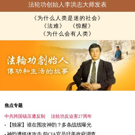
法轮功创始人李洪志大师发表
《为什么人类是迷的社会》
《法难》
《惊醒》
《为什么会有人类》
焦点专题
中共跨国镇压遭反制
法轮功反迫害27周年
【独家】谁在围攻神韵？多条战线曝光
神韵遭媒体攻击 前CIA官员吁美政府调查