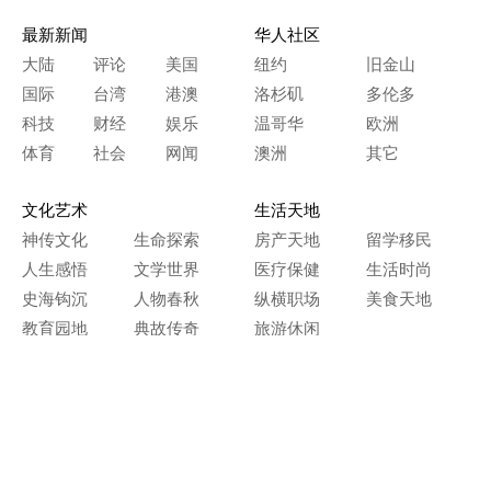
最新新闻
华人社区
大陆
评论
美国
纽约
旧金山
国际
台湾
港澳
洛杉矶
多伦多
科技
财经
娱乐
温哥华
欧洲
体育
社会
网闻
澳洲
其它
文化艺术
生活天地
神传文化
生命探索
房产天地
留学移民
人生感悟
文学世界
医疗保健
生活时尚
史海钩沉
人物春秋
纵横职场
美食天地
教育园地
典故传奇
旅游休闲
艺术长河
本网站图文内容归大纪元所有，
任何单位及个人未经许可，不得擅自转载使用。