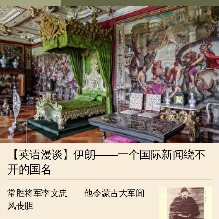
【英语漫谈】伊朗——一个国际新闻绕不
开的国名
常胜将军李文忠——他令蒙古大军闻
风丧胆