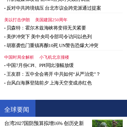
反对中共跨境镇压 台北市议会跨党派通过提案
美以打击伊朗
美国建国250周年
贝森特：霍尔木兹海峡将变得无关紧要
美伊冲突下 美中央司令部司令访问以色列
胡塞袭也门重镇再酿10死 UN警告恐爆大冲突
中国时局全解析
小飞机北京撞楼
中国7月份CPI、PPI同比涨幅放缓
王友群：五中全会将开 中共如何“从严治党”？
台风白海豚登陆前夕 上海天空变成赤红色
全球要闻
台湾2027国防预算拟增16% 创历史新