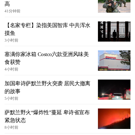
高
41分钟前
【名家专栏】染指美国智库 中共浑水
摸鱼
3小时前
塞满你家冰箱 Costco六款亚洲风味美
食获赞
4小时前
加国卑诗萨默兰野火突袭 居民大撤离
的故事
5小时前
萨默兰野火“爆炸性”蔓延 卑诗省宣布
紧急状态
8小时前