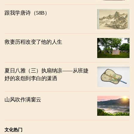
跟我学唐诗（58B）
救妻历程改变了他的人生
夏日八雅（三）执扇纳凉——从班婕
妤的哀怨到李白的潇洒
山风吹作满窗云
文化热门