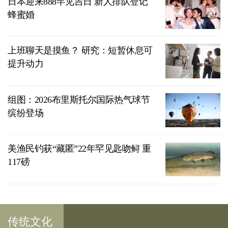
日本迎来888罕见吉日 新人排队登记
蜂蜜婚
上班聊天是摸鱼？ 研究：短暂休息可
提升动力
组图：2026布里斯托尔国际热气球节
缤纷登场
美渔民钓获“藏匿”22年罕见匙吻鲟 重
117磅
传统文化