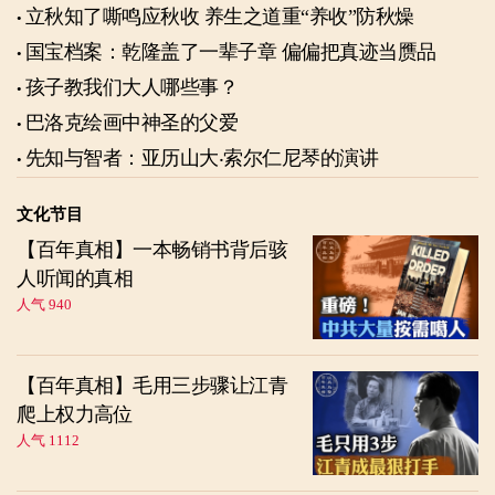
立秋知了嘶鸣应秋收 养生之道重“养收”防秋燥
国宝档案：乾隆盖了一辈子章 偏偏把真迹当赝品
孩子教我们大人哪些事？
巴洛克绘画中神圣的父爱
先知与智者：亚历山大‧索尔仁尼琴的演讲
文化节目
【百年真相】一本畅销书背后骇
人听闻的真相
人气 940
【百年真相】毛用三步骤让江青
爬上权力高位
人气 1112