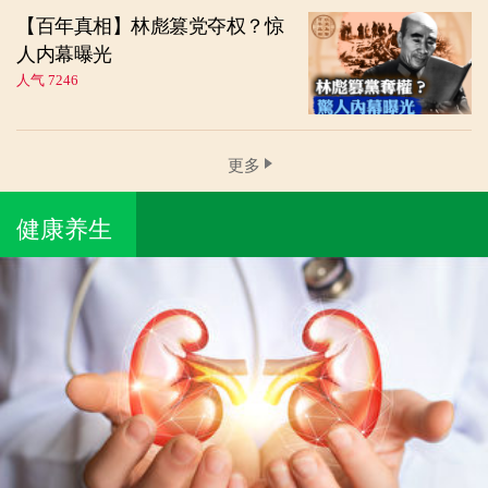
【百年真相】林彪篡党夺权？惊
人内幕曝光
人气 7246
更多
健康养生