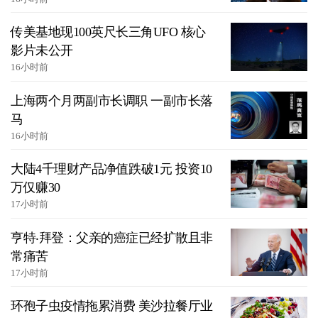
传美基地现100英尺长三角UFO 核心
影片未公开
16小时前
上海两个月两副市长调职 一副市长落
马
16小时前
大陆4千理财产品净值跌破1元 投资10
万仅赚30
17小时前
亨特‧拜登：父亲的癌症已经扩散且非
常痛苦
17小时前
环孢子虫疫情拖累消费 美沙拉餐厅业