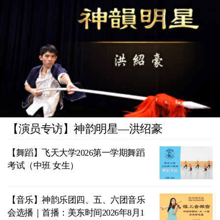
【演员专访】神韵明星—洪绍豪
【舞蹈】飞天大学2026第一学期舞蹈
考试（中班 女生）
【音乐】神韵乐团四、五、六团音乐
会选播｜首播：美东时间2026年8月1