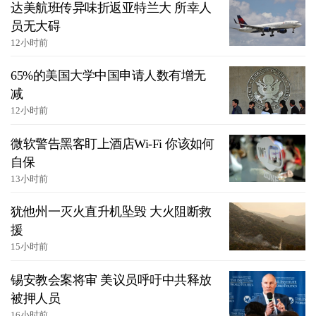
达美航班传异味折返亚特兰大 所幸人
员无大碍
12小时前
65%的美国大学中国申请人数有增无
减
12小时前
微软警告黑客盯上酒店Wi-Fi 你该如何
自保
13小时前
犹他州一灭火直升机坠毁 大火阻断救
援
15小时前
锡安教会案将审 美议员呼吁中共释放
被押人员
16小时前