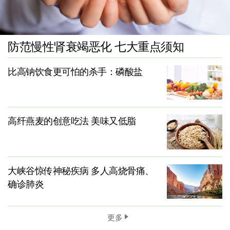
防范慢性肾衰竭恶化 七大重点须知
比高钠饮食更可怕的杀手：磷酸盐
高纤燕麦的创意吃法 美味又低脂
大峡谷惊传神秘疾病 多人高烧骨痛、
确诊肺炎
更多