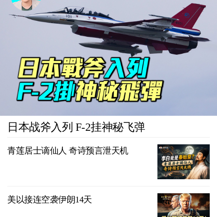
日本战斧入列 F-2挂神秘飞弹
青莲居士谪仙人 奇诗预言泄天机
美以接连空袭伊朗14天