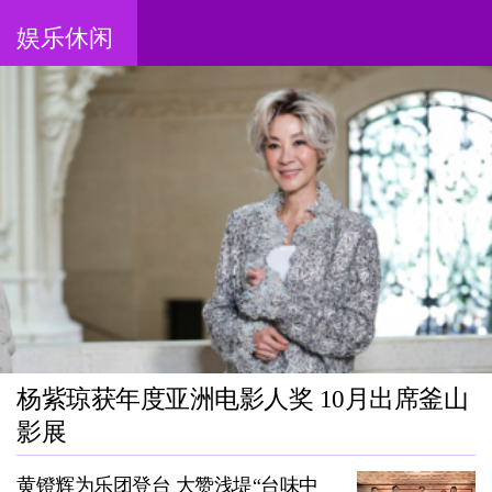
娱乐休闲
杨紫琼获年度亚洲电影人奖 10月出席釜山
影展
黄镫辉为乐团登台 大赞浅堤“台味中