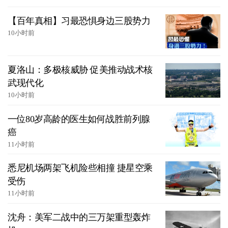
【百年真相】习最恐惧身边三股势力
10小时前
夏洛山：多极核威胁 促美推动战术核
武现代化
10小时前
一位80岁高龄的医生如何战胜前列腺
癌
11小时前
悉尼机场两架飞机险些相撞 捷星空乘
受伤
11小时前
沈舟：美军二战中的三万架重型轰炸