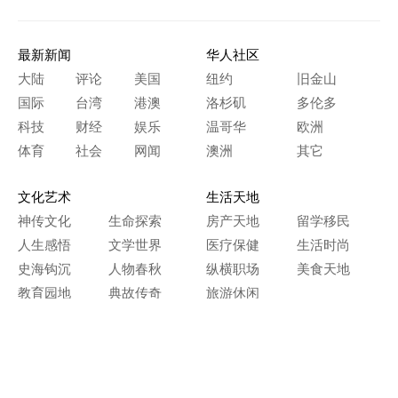
最新新闻
华人社区
大陆
评论
美国
纽约
旧金山
国际
台湾
港澳
洛杉矶
多伦多
科技
财经
娱乐
温哥华
欧洲
体育
社会
网闻
澳洲
其它
文化艺术
生活天地
神传文化
生命探索
房产天地
留学移民
人生感悟
文学世界
医疗保健
生活时尚
史海钩沉
人物春秋
纵横职场
美食天地
教育园地
典故传奇
旅游休闲
艺术长河
本网站图文内容归大纪元所有，