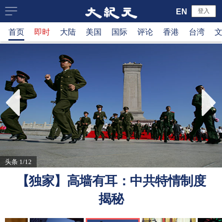
大
EN
登入
首页
即时
大陆
美国
国际
评论
香港
台湾
纪
元
新
闻
网
头条 1/12
【独家】高墙有耳：中共特情制度
揭秘