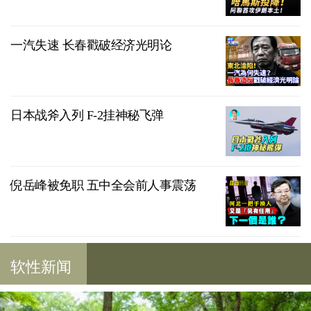
一汽失速 长春戳破经济光明论
日本战斧入列 F-2挂神秘飞弹
倪岳峰被免职 五中全会前人事震荡
软性新闻