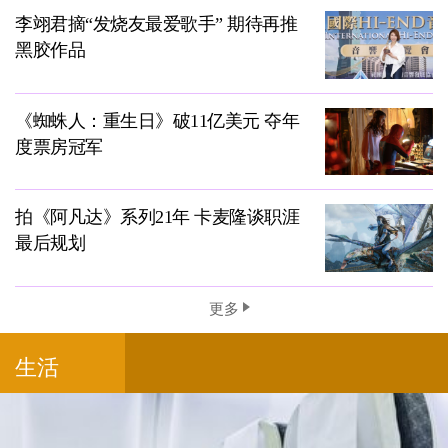
李翊君摘“发烧友最爱歌手” 期待再推
黑胶作品
《蜘蛛人：重生日》破11亿美元 夺年
度票房冠军
拍《阿凡达》系列21年 卡麦隆谈职涯
最后规划
更多
生活