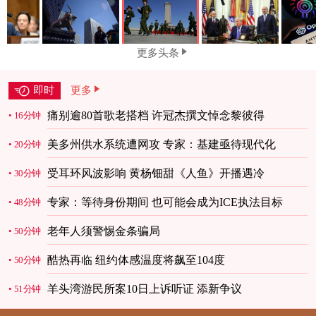
更多头条
即时
更多
痛别逾80首歌老搭档 许冠杰撰文悼念黎彼得
16分钟
美多州供水系统遭网攻 专家：基建亟待现代化
20分钟
受耳环风波影响 黄杨钿甜《人鱼》开播遇冷
30分钟
专家：等待身份期间 也可能会成为ICE执法目标
48分钟
老年人须警惕金条骗局
50分钟
酷热再临 纽约体感温度将飙至104度
50分钟
羊头湾游民所案10日上诉听证 添新争议
51分钟