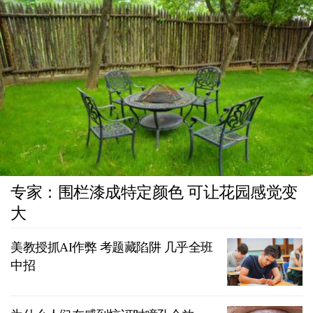
专家：围栏漆成特定颜色 可让花园感觉变
大
美教授抓AI作弊 考题藏陷阱 几乎全班
中招