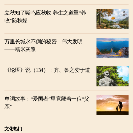
立秋知了嘶鸣应秋收 养生之道重“养
收”防秋燥
万里长城永不倒的秘密：伟大发明
——糯米灰浆
《论语》说（134）：齐、鲁之变于道
单词故事：“爱国者”里竟藏着一位“父
亲”
文化热门