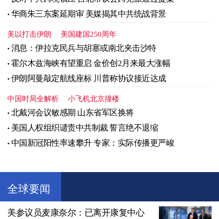
华商朱三东案延期审 美媒揭其中共统战背景
美以打击伊朗
美国建国250周年
消息：伊拉克民兵与胡塞或南北夹击沙特
霍尔木兹海峡有望重启 金价创2月来最大涨幅
伊朗阿曼敲定航线座标 川普称协议接近达成
中国时局全解析
小飞机北京撞楼
北戴河会议敏感期 山东省军区换将
美国人权组织谴责中共制裁 誓言绝不退缩
中国新冠阳性率速攀升 专家：实际传播更严峻
全球要闻
美参议员麦康奈尔：已离开康复中心