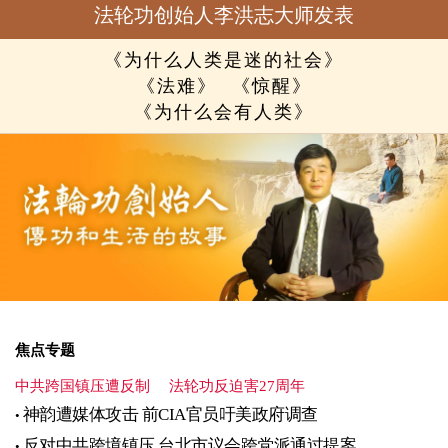
法轮功创始人李洪志大师发表
《为什么人类是迷的社会》
《法难》
《惊醒》
《为什么会有人类》
焦点专题
中共跨国镇压遭反制
法轮功反迫害27周年
神韵遭媒体攻击 前CIA官员吁美政府调查
反对中共跨境镇压 台北市议会跨党派通过提案