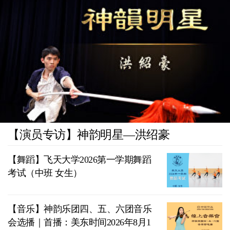
【演员专访】神韵明星—洪绍豪
【舞蹈】飞天大学2026第一学期舞蹈
考试（中班 女生）
【音乐】神韵乐团四、五、六团音乐
会选播｜首播：美东时间2026年8月1