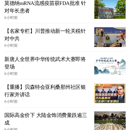
莫德纳mRNA流感疫苗获FDA批准 针
对年长患者
6小时前
【名家专栏】川普推动新一轮关税针
对中共
6小时前
新唐人全世界中华传统武术大赛即将
登场
6小时前
【重播】贝森特会亚利桑那州社区银
行家并讲话
6小时前
国际高金价下 大陆金饰消费量跌逾三
成
6小时前