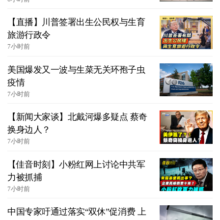
【直播】川普签署出生公民权与生育
旅游行政令
7小时前
美国爆发又一波与生菜无关环孢子虫
疫情
7小时前
【新闻大家谈】北戴河爆多疑点 蔡奇
换身边人？
7小时前
【佳音时刻】小粉红网上讨论中共军
力被抓捕
7小时前
中国专家吁通过落实“双休”促消费 上