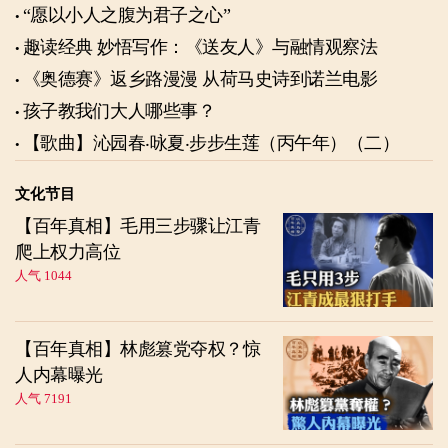
“愿以小人之腹为君子之心”
趣读经典 妙悟写作：《送友人》与融情观察法
《奥德赛》返乡路漫漫 从荷马史诗到诺兰电影
孩子教我们大人哪些事？
【歌曲】沁园春‧咏夏‧步步生莲（丙午年）（二）
文化节目
【百年真相】毛用三步骤让江青
爬上权力高位
人气 1044
【百年真相】林彪篡党夺权？惊
人内幕曝光
人气 7191