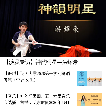
【演员专访】神韵明星—洪绍豪
【舞蹈】飞天大学2026第一学期舞蹈
考试（中班 女生）
【音乐】神韵乐团四、五、六团音乐
会选播｜首播：美东时间2026年8月1