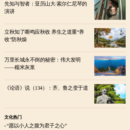
先知与智者：亚历山大‧索尔仁尼琴的
演讲
立秋知了嘶鸣应秋收 养生之道重“养
收”防秋燥
万里长城永不倒的秘密：伟大发明
——糯米灰浆
《论语》说（134）：齐、鲁之变于道
文化热门
“愿以小人之腹为君子之心”