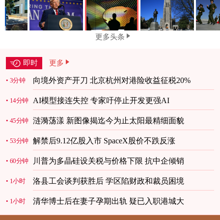
更多头条
即时
更多
向境外资产开刀 北京杭州对港险收益征税20%
3分钟
AI模型接连失控 专家吁停止开发更强AI
14分钟
涟漪荡漾 新图像揭迄今为止太阳最精细面貌
45分钟
解禁后9.12亿股入市 SpaceX股价不跌反涨
53分钟
川普为多晶硅设关税与价格下限 抗中企倾销
60分钟
洛县工会谈判获胜后 学区陷财政和裁员困境
1小时
清华博士后在妻子孕期出轨 疑已入职港城大
1小时