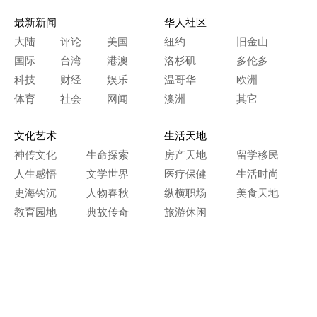
最新新闻
华人社区
大陆
评论
美国
纽约
旧金山
国际
台湾
港澳
洛杉矶
多伦多
科技
财经
娱乐
温哥华
欧洲
体育
社会
网闻
澳洲
其它
文化艺术
生活天地
神传文化
生命探索
房产天地
留学移民
人生感悟
文学世界
医疗保健
生活时尚
史海钩沉
人物春秋
纵横职场
美食天地
教育园地
典故传奇
旅游休闲
艺术长河
本网站图文内容归大纪元所有，
任何单位及个人未经许可，不得擅自转载使用。