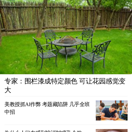
专家：围栏漆成特定颜色 可让花园感觉变
大
美教授抓AI作弊 考题藏陷阱 几乎全班
中招