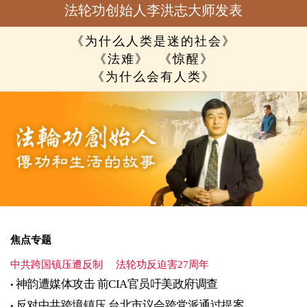
法轮功创始人李洪志大师发表
《为什么人类是迷的社会》
《法难》
《惊醒》
《为什么会有人类》
焦点专题
中共跨国镇压遭反制
法轮功反迫害27周年
神韵遭媒体攻击 前CIA官员吁美政府调查
反对中共跨境镇压 台北市议会跨党派通过提案