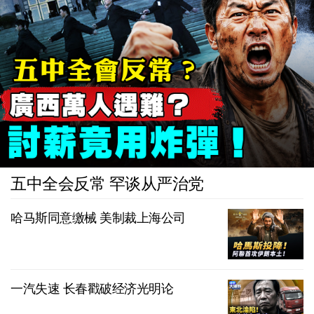
五中全会反常 罕谈从严治党
哈马斯同意缴械 美制裁上海公司
一汽失速 长春戳破经济光明论