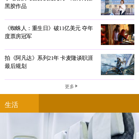
黑胶作品
《蜘蛛人：重生日》破11亿美元 夺年
度票房冠军
拍《阿凡达》系列21年 卡麦隆谈职涯
最后规划
更多
生活