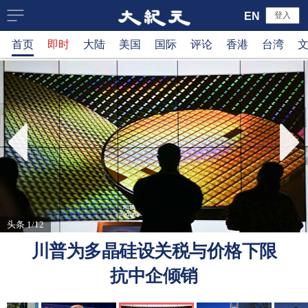
大
EN
登入
首页
即时
大陆
美国
国际
评论
香港
台湾
纪
元
新
闻
网
头条 1/12
川普为多晶硅设关税与价格下限
抗中企倾销