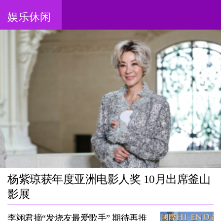
娱乐休闲
杨紫琼获年度亚洲电影人奖 10月出席釜山
影展
李翊君摘“发烧友最爱歌手” 期待再推