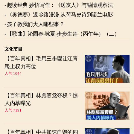
趣读经典 妙悟写作：《送友人》与融情观察法
《奥德赛》返乡路漫漫 从荷马史诗到诺兰电影
孩子教我们大人哪些事？
【歌曲】沁园春‧咏夏‧步步生莲（丙午年）（二）
文化节目
【百年真相】毛用三步骤让江青
爬上权力高位
人气 1044
【百年真相】林彪篡党夺权？惊
人内幕曝光
人气 7191
【百年真相】中共加速自毁的四