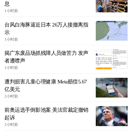
息
1小时前
台风白海豚逼近日本 26万人接撤离指
示
1小时前
揭广东废品场抓残障人员做苦力 发声
者遭噤声
1小时前
遭判损害儿童心理健康 Meta赔偿5.67
亿美元
2小时前
前奥运选手倒影池案 美法官裁定撤销
起诉
2小时前