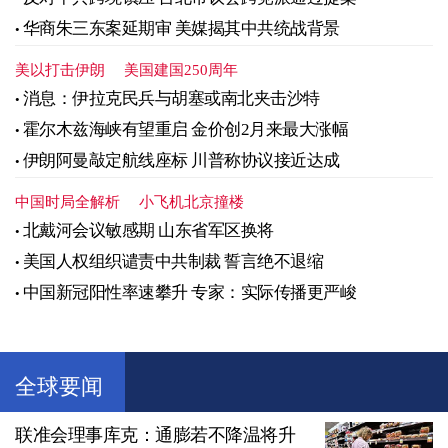
华商朱三东案延期审 美媒揭其中共统战背景
美以打击伊朗
美国建国250周年
消息：伊拉克民兵与胡塞或南北夹击沙特
霍尔木兹海峡有望重启 金价创2月来最大涨幅
伊朗阿曼敲定航线座标 川普称协议接近达成
中国时局全解析
小飞机北京撞楼
北戴河会议敏感期 山东省军区换将
美国人权组织谴责中共制裁 誓言绝不退缩
中国新冠阳性率速攀升 专家：实际传播更严峻
全球要闻
联准会理事库克：通膨若不降温将升