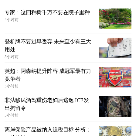
专家：这四种树千万不要在院子里种
4小时前
登机牌不要过早丢弃 未来至少有三大
用处
5小时前
英超：阿森纳提升阵容 成冠军最有力
竞争者
5小时前
非法移民酒驾重伤老妇后逃逸 ICE发
出拘留令
5小时前
离岸保险产品被纳入追税目标 分析：