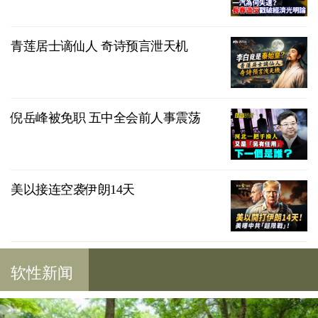
青莲居士谪仙人 奇诗预言泄天机
倪岳峰被免职 五中全会前人事震荡
美以接连空袭伊朗14天
软性新闻