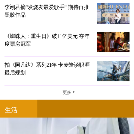
李翊君摘“发烧友最爱歌手” 期待再推
黑胶作品
《蜘蛛人：重生日》破11亿美元 夺年
度票房冠军
拍《阿凡达》系列21年 卡麦隆谈职涯
最后规划
更多
生活