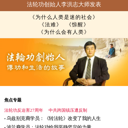
法轮功创始人李洪志大师发表
《为什么人类是迷的社会》
《法难》
《惊醒》
《为什么会有人类》
焦点专题
法轮功反迫害27周年
中共跨国镇压遭反制
乌兹别克裔学员：《转法轮》改变了我的人生
波兰裔学员：法轮功给我平静坚定的力量