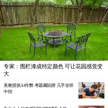
专家：围栏漆成特定颜色 可让花园感觉变
大
美教授抓AI作弊 考题藏陷阱 几乎全班
中招