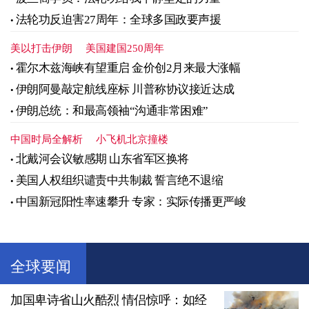
法轮功反迫害27周年：全球多国政要声援
美以打击伊朗
美国建国250周年
霍尔木兹海峡有望重启 金价创2月来最大涨幅
伊朗阿曼敲定航线座标 川普称协议接近达成
伊朗总统：和最高领袖“沟通非常困难”
中国时局全解析
小飞机北京撞楼
北戴河会议敏感期 山东省军区换将
美国人权组织谴责中共制裁 誓言绝不退缩
中国新冠阳性率速攀升 专家：实际传播更严峻
全球要闻
加国卑诗省山火酷烈 情侣惊呼：如经