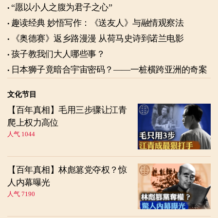
“愿以小人之腹为君子之心”
趣读经典 妙悟写作：《送友人》与融情观察法
《奥德赛》返乡路漫漫 从荷马史诗到诺兰电影
孩子教我们大人哪些事？
日本狮子竟暗合宇宙密码？——一桩横跨亚洲的奇案
文化节目
【百年真相】毛用三步骤让江青
爬上权力高位
人气 1044
【百年真相】林彪篡党夺权？惊
人内幕曝光
人气 7190