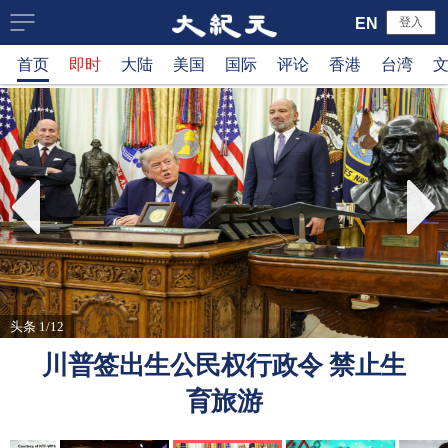
大
EN
登入
首页
即时
大陆
美国
国际
评论
香港
台湾
纪
元
新
闻
网
头条 1/12
川普签出生公民权行政令 禁止生
育旅游