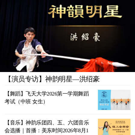
【演员专访】神韵明星—洪绍豪
【舞蹈】飞天大学2026第一学期舞蹈
考试（中班 女生）
【音乐】神韵乐团四、五、六团音乐
会选播｜首播：美东时间2026年8月1