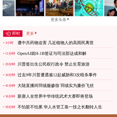
更多头条
即时
更多
遭中共药物迫害 几近植物人的高雨民离世
3小时
OpenAI就H-1B签证与司法部达成和解
11分钟
川普签出生公民权行政令 禁止生育旅游
29分钟
过去9年川普遭遇逾12起威胁和3次暗杀事件
34分钟
大陆直播间羽绒服掺假 羽绒实为廉价飞丝
41分钟
新唐人全世界中华传统武术大赛即将登场
56分钟
不怕脏不怕累 华人水管工靠一技之长翻转人生
59分钟