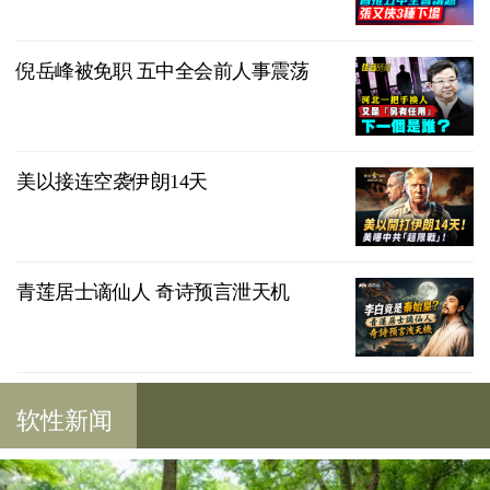
倪岳峰被免职 五中全会前人事震荡
美以接连空袭伊朗14天
青莲居士谪仙人 奇诗预言泄天机
软性新闻