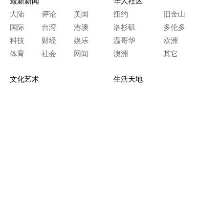
最新新闻
华人社区
大陆
评论
美国
纽约
旧金山
国际
台湾
港澳
洛杉矶
多伦多
科技
财经
娱乐
温哥华
欧洲
体育
社会
网闻
澳洲
其它
文化艺术
生活天地
神传文化
生命探索
房产天地
留学移民
人生感悟
文学世界
医疗保健
生活时尚
史海钩沉
人物春秋
纵横职场
美食天地
教育园地
典故传奇
旅游休闲
艺术长河
本网站图文内容归大纪元所有，
任何单位及个人未经许可，不得擅自转载使用。
Copyright© 2000 - 2026 The Epoch Times Association Inc.
All Rights Reserved.