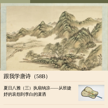
跟我学唐诗（58B）
夏日八雅（三）执扇纳凉——从班婕
妤的哀怨到李白的潇洒