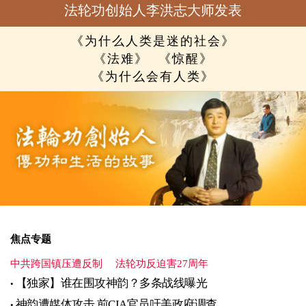
法轮功创始人李洪志大师发表
《为什么人类是迷的社会》
《法难》
《惊醒》
《为什么会有人类》
焦点专题
中共跨国镇压遭反制
法轮功反迫害27周年
【独家】谁在围攻神韵？多条战线曝光
神韵遭媒体攻击 前CIA官员吁美政府调查