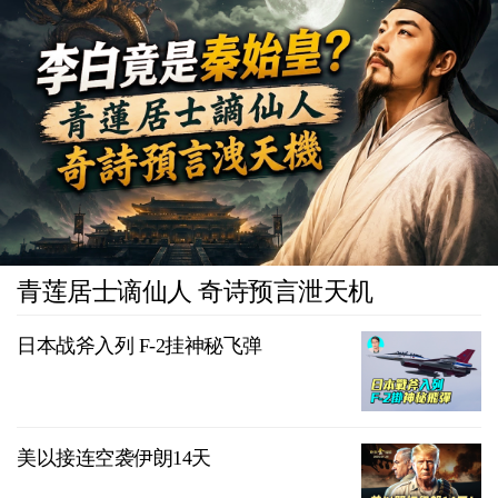
青莲居士谪仙人 奇诗预言泄天机
日本战斧入列 F-2挂神秘飞弹
美以接连空袭伊朗14天