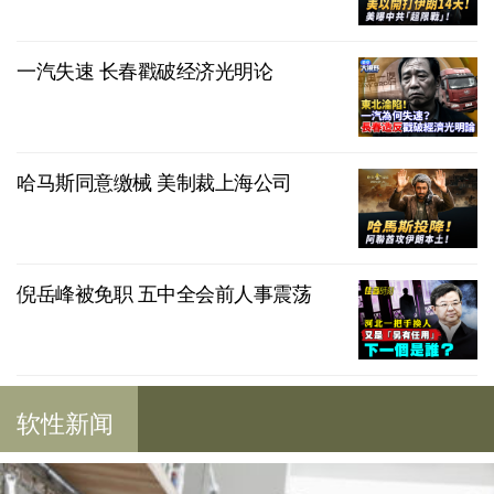
一汽失速 长春戳破经济光明论
哈马斯同意缴械 美制裁上海公司
倪岳峰被免职 五中全会前人事震荡
软性新闻