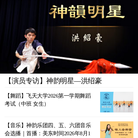
【演员专访】神韵明星—洪绍豪
【舞蹈】飞天大学2026第一学期舞蹈
考试（中班 女生）
【音乐】神韵乐团四、五、六团音乐
会选播｜首播：美东时间2026年8月1