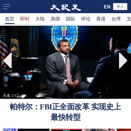
大
EN
登入
首页
即时
大陆
美国
国际
评论
香港
台湾
纪
元
新
闻
网
头条 1/12
帕特尔：FBI正全面改革 实现史上
最快转型