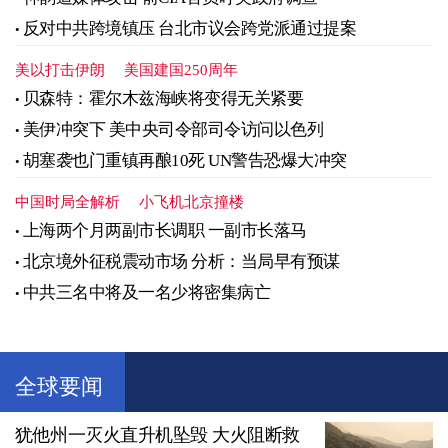
反对中共跨境镇压 台北市议会跨党派通过提案
美以打击伊朗
美国建国250周年
贝森特：霍尔木兹海峡将变得无关紧要
美伊冲突下 美中央司令部司令访问以色列
胡塞袭也门重镇再酿10死 UN警告恐爆大冲突
中国时局全解析
小飞机北京撞楼
上海两个月两副市长调职 一副市长落马
北京境外征税震动市场 分析：当局早有预谋
中共三名中将及一名少将密集病亡
全球要闻
犹他州一灭火直升机坠毁 大火阻断救