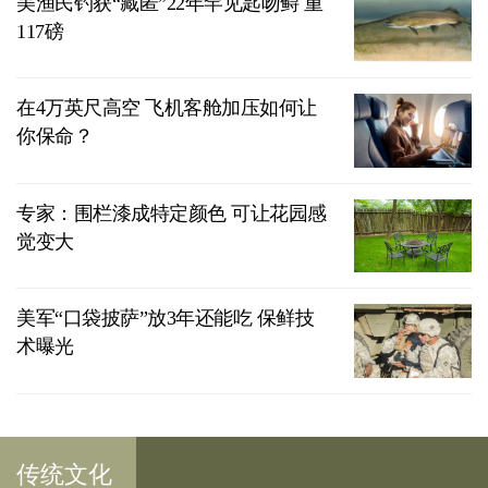
美渔民钓获“藏匿”22年罕见匙吻鲟 重
117磅
在4万英尺高空 飞机客舱加压如何让
你保命？
专家：围栏漆成特定颜色 可让花园感
觉变大
美军“口袋披萨”放3年还能吃 保鲜技
术曝光
传统文化