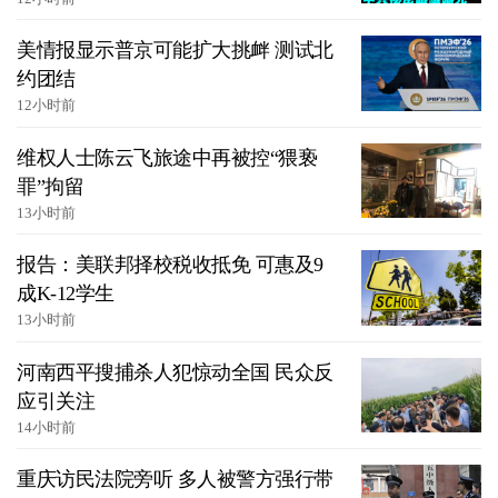
美情报显示普京可能扩大挑衅 测试北
约团结
12小时前
维权人士陈云飞旅途中再被控“猥亵
罪”拘留
13小时前
报告：美联邦择校税收抵免 可惠及9
成K-12学生
13小时前
河南西平搜捕杀人犯惊动全国 民众反
应引关注
14小时前
重庆访民法院旁听 多人被警方强行带