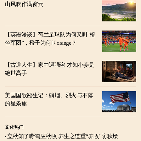
山风吹作满窗云
【英语漫谈】荷兰足球队为何又叫“橙
色军团”，橙子为何叫orange？
【古道人生】家中遇强盗 才知小妾是
绝世高手
美国国歌诞生记：硝烟、烈火与不落
的星条旗
文化热门
立秋知了嘶鸣应秋收 养生之道重“养收”防秋燥