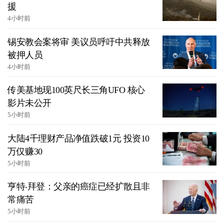
援
4小时前
锡安教会案将审 美议员呼吁中共释放
被押人员
4小时前
传美基地现100英尺长三角UFO 核心
影片未公开
5小时前
大陆4千理财产品净值跌破1元 投资10
万仅赚30
5小时前
亨特‧拜登：父亲的癌症已经扩散且非
常痛苦
5小时前