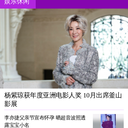
娱乐休闲
杨紫琼获年度亚洲电影人奖 10月出席釜山
影展
李亦捷父亲节宣布怀孕 晒超音波照透
露宝宝小名