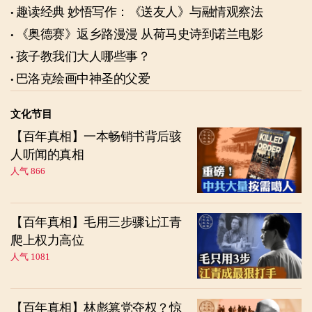
趣读经典 妙悟写作：《送友人》与融情观察法
《奥德赛》返乡路漫漫 从荷马史诗到诺兰电影
孩子教我们大人哪些事？
巴洛克绘画中神圣的父爱
文化节目
【百年真相】一本畅销书背后骇
人听闻的真相
人气 866
【百年真相】毛用三步骤让江青
爬上权力高位
人气 1081
【百年真相】林彪篡党夺权？惊