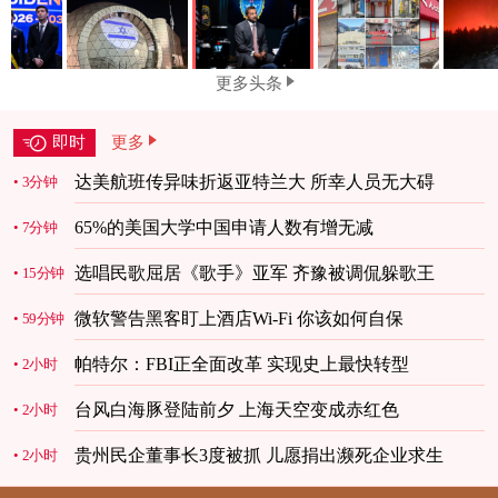
更多头条
即时
更多
达美航班传异味折返亚特兰大 所幸人员无大碍
3分钟
65%的美国大学中国申请人数有增无减
7分钟
选唱民歌屈居《歌手》亚军 齐豫被调侃躲歌王
15分钟
微软警告黑客盯上酒店Wi-Fi 你该如何自保
59分钟
帕特尔：FBI正全面改革 实现史上最快转型
2小时
台风白海豚登陆前夕 上海天空变成赤红色
2小时
贵州民企董事长3度被抓 儿愿捐出濒死企业求生
2小时