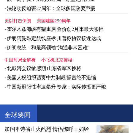
法轮功反迫害27周年：全球多国政要声援
美以打击伊朗
美国建国250周年
霍尔木兹海峡有望重启 金价创2月来最大涨幅
伊朗阿曼敲定航线座标 川普称协议接近达成
伊朗总统：和最高领袖“沟通非常困难”
中国时局全解析
小飞机北京撞楼
北戴河会议敏感期 山东省军区换将
美国人权组织谴责中共制裁 誓言绝不退缩
中国新冠阳性率速攀升 专家：实际传播更严峻
全球要闻
加国卑诗省山火酷烈 情侣惊呼：如经