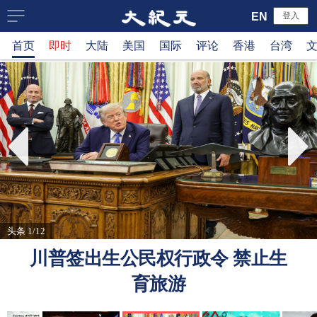
大
EN
登入
首页
即时
大陆
美国
国际
评论
香港
台湾
纪
元
新
闻
网
头条 1/12
川普签出生公民权行政令 禁止生
育旅游