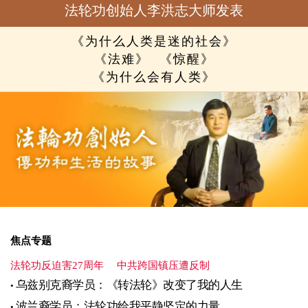
法轮功创始人李洪志大师发表
《为什么人类是迷的社会》
《法难》
《惊醒》
《为什么会有人类》
焦点专题
法轮功反迫害27周年
中共跨国镇压遭反制
乌兹别克裔学员：《转法轮》改变了我的人生
波兰裔学员：法轮功给我平静坚定的力量