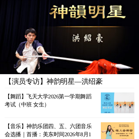
【演员专访】神韵明星—洪绍豪
【舞蹈】飞天大学2026第一学期舞蹈
考试（中班 女生）
【音乐】神韵乐团四、五、六团音乐
会选播｜首播：美东时间2026年8月1