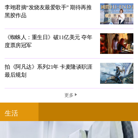
李翊君摘“发烧友最爱歌手” 期待再推
黑胶作品
《蜘蛛人：重生日》破11亿美元 夺年
度票房冠军
拍《阿凡达》系列21年 卡麦隆谈职涯
最后规划
更多
生活