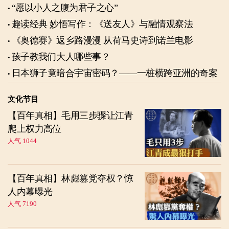
“愿以小人之腹为君子之心”
趣读经典 妙悟写作：《送友人》与融情观察法
《奥德赛》返乡路漫漫 从荷马史诗到诺兰电影
孩子教我们大人哪些事？
日本狮子竟暗合宇宙密码？——一桩横跨亚洲的奇案
文化节目
【百年真相】毛用三步骤让江青
爬上权力高位
人气 1044
【百年真相】林彪篡党夺权？惊
人内幕曝光
人气 7190