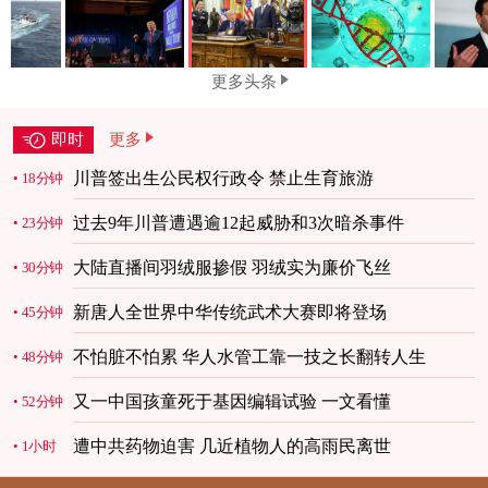
更多头条
即时
更多
川普签出生公民权行政令 禁止生育旅游
18分钟
过去9年川普遭遇逾12起威胁和3次暗杀事件
23分钟
大陆直播间羽绒服掺假 羽绒实为廉价飞丝
30分钟
新唐人全世界中华传统武术大赛即将登场
45分钟
不怕脏不怕累 华人水管工靠一技之长翻转人生
48分钟
又一中国孩童死于基因编辑试验 一文看懂
52分钟
遭中共药物迫害 几近植物人的高雨民离世
1小时