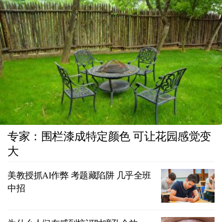
专家：围栏漆成特定颜色 可让花园感觉变
大
美教授抓AI作弊 考题藏陷阱 几乎全班
中招