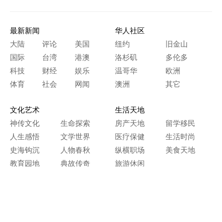
最新新闻
华人社区
大陆
评论
美国
纽约
旧金山
国际
台湾
港澳
洛杉矶
多伦多
科技
财经
娱乐
温哥华
欧洲
体育
社会
网闻
澳洲
其它
文化艺术
生活天地
神传文化
生命探索
房产天地
留学移民
人生感悟
文学世界
医疗保健
生活时尚
史海钩沉
人物春秋
纵横职场
美食天地
教育园地
典故传奇
旅游休闲
艺术长河
本网站图文内容归大纪元所有，