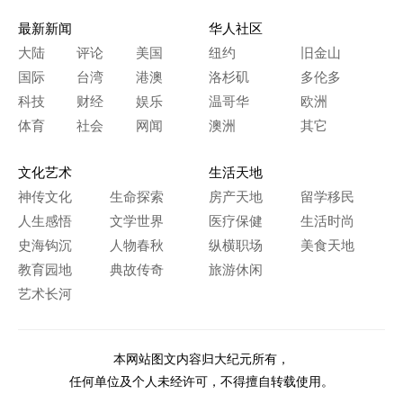
最新新闻
华人社区
大陆
评论
美国
纽约
旧金山
国际
台湾
港澳
洛杉矶
多伦多
科技
财经
娱乐
温哥华
欧洲
体育
社会
网闻
澳洲
其它
文化艺术
生活天地
神传文化
生命探索
房产天地
留学移民
人生感悟
文学世界
医疗保健
生活时尚
史海钩沉
人物春秋
纵横职场
美食天地
教育园地
典故传奇
旅游休闲
艺术长河
本网站图文内容归大纪元所有，
任何单位及个人未经许可，不得擅自转载使用。