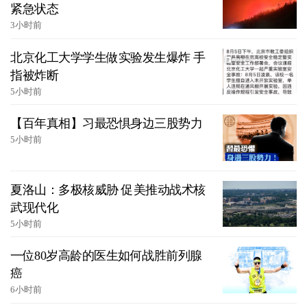
紧急状态
3小时前
北京化工大学学生做实验发生爆炸 手
指被炸断
5小时前
【百年真相】习最恐惧身边三股势力
5小时前
夏洛山：多极核威胁 促美推动战术核
武现代化
5小时前
一位80岁高龄的医生如何战胜前列腺
癌
6小时前