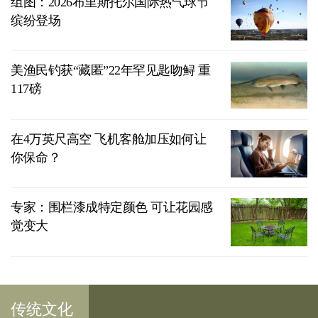
组图：2026布里斯托尔国际热气球节
缤纷登场
美渔民钓获“藏匿”22年罕见匙吻鲟 重
117磅
在4万英尺高空 飞机客舱加压如何让
你保命？
专家：围栏漆成特定颜色 可让花园感
觉变大
传统文化