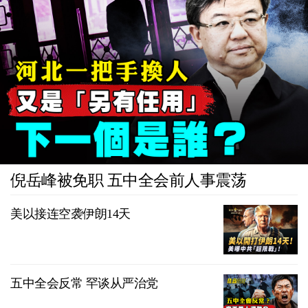
倪岳峰被免职 五中全会前人事震荡
美以接连空袭伊朗14天
五中全会反常 罕谈从严治党