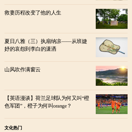
救妻历程改变了他的人生
夏日八雅（三）执扇纳凉——从班婕
妤的哀怨到李白的潇洒
山风吹作满窗云
【英语漫谈】荷兰足球队为何又叫“橙
色军团”，橙子为何叫orange？
文化热门