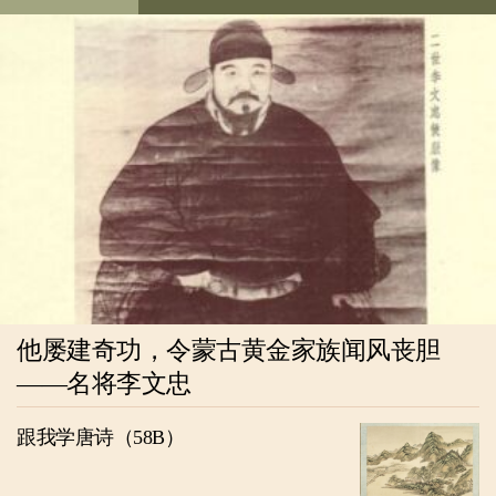
他屡建奇功，令蒙古黄金家族闻风丧胆
——名将李文忠
跟我学唐诗（58B）