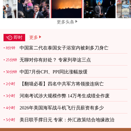
更多头条
即时
更多
中国富二代在泰国女子浴室内被刺多刀身亡
8分钟
无聊对你有好处？ 专家列举这三点
25分钟
中囯7月份CPI、PPI同比涨幅放缓
50分钟
【翻墙必看】四名中共军方将领接连病亡
2小时
河南考试涉大规模作弊 14万考生成绩全作废
3小时
2026年美国海军战斗机飞行员薪资有多少
4小时
美日联手撑日元 专家：外汇政策结合地缘政治
5小时