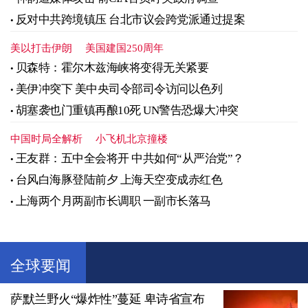
反对中共跨境镇压 台北市议会跨党派通过提案
美以打击伊朗
美国建国250周年
贝森特：霍尔木兹海峡将变得无关紧要
美伊冲突下 美中央司令部司令访问以色列
胡塞袭也门重镇再酿10死 UN警告恐爆大冲突
中国时局全解析
小飞机北京撞楼
王友群：五中全会将开 中共如何“从严治党”？
台风白海豚登陆前夕 上海天空变成赤红色
上海两个月两副市长调职 一副市长落马
全球要闻
萨默兰野火“爆炸性”蔓延 卑诗省宣布