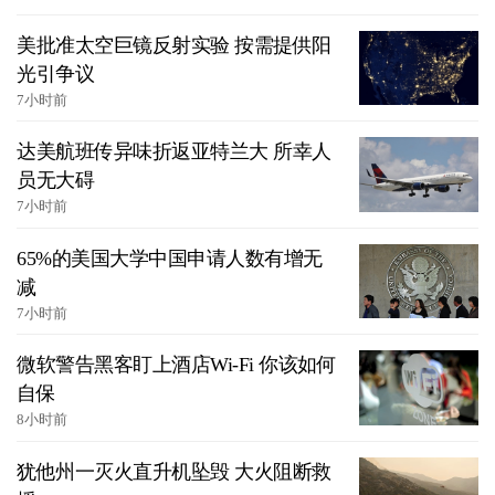
美批准太空巨镜反射实验 按需提供阳
光引争议
7小时前
达美航班传异味折返亚特兰大 所幸人
员无大碍
7小时前
65%的美国大学中国申请人数有增无
减
7小时前
微软警告黑客盯上酒店Wi-Fi 你该如何
自保
8小时前
犹他州一灭火直升机坠毁 大火阻断救