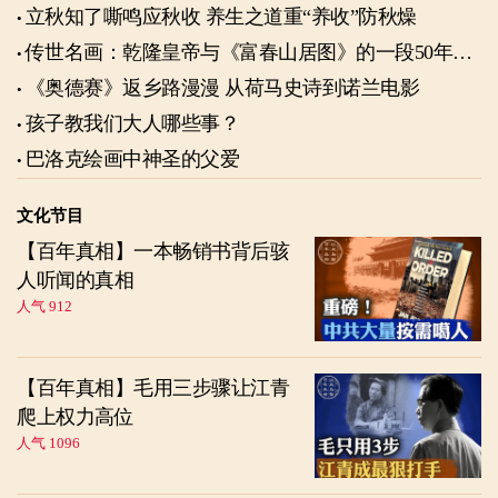
立秋知了嘶鸣应秋收 养生之道重“养收”防秋燥
传世名画：乾隆皇帝与《富春山居图》的一段50年奇
缘
《奥德赛》返乡路漫漫 从荷马史诗到诺兰电影
孩子教我们大人哪些事？
巴洛克绘画中神圣的父爱
文化节目
【百年真相】一本畅销书背后骇
人听闻的真相
人气 912
【百年真相】毛用三步骤让江青
爬上权力高位
人气 1096