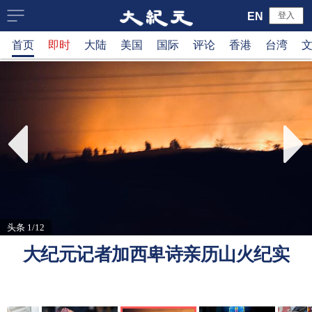
大
EN
登入
首页
即时
大陆
美国
国际
评论
香港
台湾
纪
元
新
闻
网
头条 1/12
大纪元记者加西卑诗亲历山火纪实