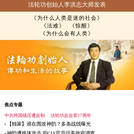
法轮功创始人李洪志大师发表
《为什么人类是迷的社会》
《法难》
《惊醒》
《为什么会有人类》
焦点专题
中共跨国镇压遭反制
法轮功反迫害27周年
【独家】谁在围攻神韵？多条战线曝光
神韵遭媒体攻击 前CIA官员吁美政府调查