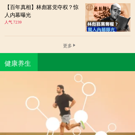
【百年真相】林彪篡党夺权？惊
人内幕曝光
人气 7239
更多
健康养生