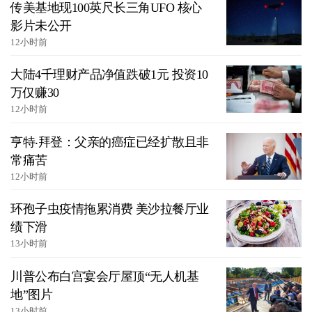
传美基地现100英尺长三角UFO 核心
影片未公开
12小时前
大陆4千理财产品净值跌破1元 投资10
万仅赚30
12小时前
亨特‧拜登：父亲的癌症已经扩散且非
常痛苦
12小时前
环孢子虫疫情拖累消费 美沙拉餐厅业
绩下滑
13小时前
川普公布白宫宴会厅屋顶“无人机基
地”图片
13小时前