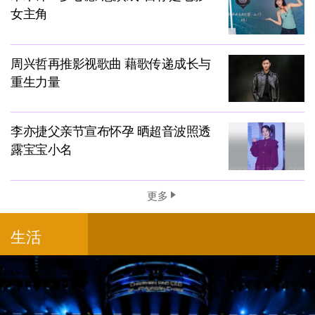
女主角
周兴哲再推影视歌曲 藉歌传递成长与
重生力量
李亦捷父亲节宣布怀孕 晒超音波照透
露宝宝小名
更多
生活