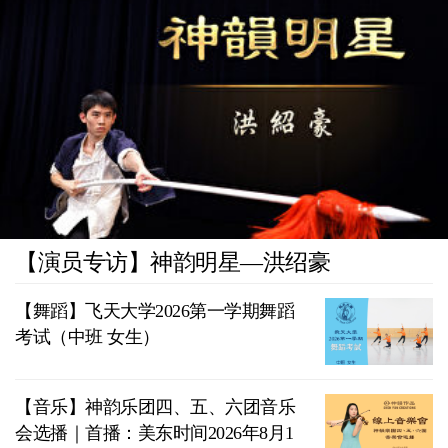
【演员专访】神韵明星—洪绍豪
【舞蹈】飞天大学2026第一学期舞蹈
考试（中班 女生）
【音乐】神韵乐团四、五、六团音乐
会选播｜首播：美东时间2026年8月1