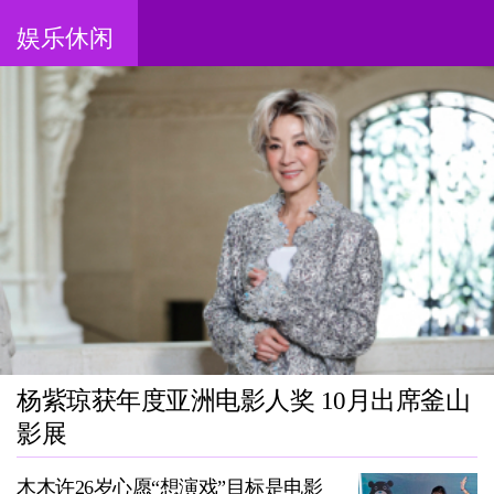
娱乐休闲
杨紫琼获年度亚洲电影人奖 10月出席釜山
影展
木木许26岁心愿“想演戏”目标是电影