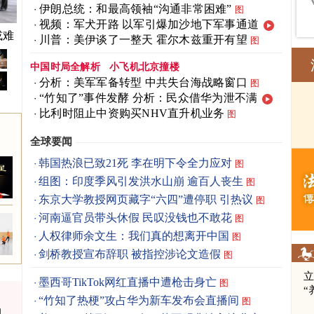
伊朗总统：和最高领袖“沟通非常困难”
图
视频：军犬开路 以军引爆加沙地下军事通道
氏菌
川普：美伊谈了一整天 霍尔木兹重开有望
图
中国时局全解析
小飞机北京撞楼
分析：美军军备转型 中共失台海战略窗口
图
“竹知了”事件发酵 分析：民众借华为泄不满
比利时阻止中资购买NHV直升机业务
图
全球要闻
韩国热浪已致21死 李在明下令全力应对
图
组图：印度季风引发洪水山崩 逾百人丧生
图
东京大学教授网页藏字“六四”遭停职 引热议
图
河南逼官员带头休假 民叹没钱也不敢花
图
人权律师余文生：我们真的想离开中国
图
剑桥教授宣布辞职 被指控涉论文造假
图
立
墨西哥TikTok网红直播中遭枪击身亡
图
“
“竹知了热梗”攻占华为新车发布会直播间
图
力