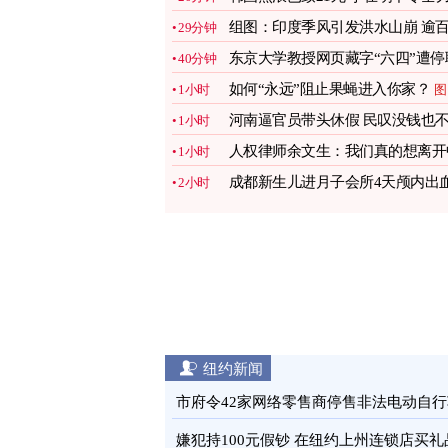
应对
图
组图：印度季风引发洪水山崩 逾
29分钟
人丧生
图
东京大学教授网页藏字“六四”遭停
40分钟
引热议
图
如何“永远”阻止果蝇进入你家？
1小时
图
河南逼官员带头休假 民叹没钱也
1小时
敢花
图
人权律师余文生：我们真的想离开
1小时
国
图
成都新生儿进月子会所4天颅内出
2小时
监控曝光
图
纽约新闻
市府令42家网络零售商停售非法电动自行
图
嫌犯持100元假钞 在纽约上州连锁店买礼