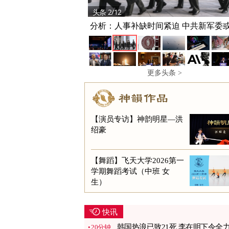
头条 3/12
墨西哥辣椒惹祸 美27州345人感染沙门
更多头条 >
【演员专访】神韵明星—洪
绍豪
【舞蹈】飞天大学2026第一
学期舞蹈考试（中班 女
生）
快讯
韩国热浪已致21死 李在明下令全
20分钟