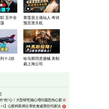
职 五中全
青莲居士谪仙人 奇诗
震荡
预言泄天机
 F-2挂
哈马斯同意缴械 美制
裁上海公司
门
的“伤”心！大型研究揭心理问题恐伤心脏
图
1+1】心脏科医师分享饮食减害控代谢法