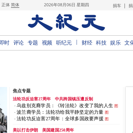
|
正体
简体
2026年08月06日 星期四
捐车
捐
｜
即时
评论
专题
视频
听纪元
财经
科技
娱乐
文
焦点专题
法轮功反迫害27周年
中共跨国镇压遭反制
乌兹别克裔学员：《转法轮》改变了我的人生
图
波兰裔学员：法轮功给我平静坚定的力量
图
法轮功反迫害27周年：全球多国政要声援
图
美以打击伊朗
美国建国250周年