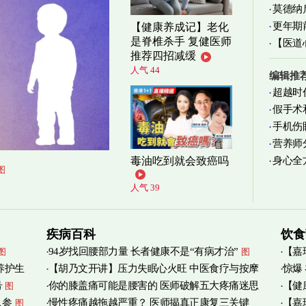
莫德纳
更年期
【健康养成记】老化
是脊椎杀手 复健医师
【医道
忍受
图
推荐四招减缓
图
人气 44
编辑推
超越时
假手术
手机伤
营养师
身心全
毒油吃到就会致癌吗
实践
图
图
人气 39
疾病百科
饮食
94岁找回腰部力量 长者健康不是“有病才治”
【嘉
图
图
养护生
【胡乃文开讲】压力失眠心火旺 中医食疗与按摩
惊爆
烟清
号
你的膝盖痛可能是腰害的 医师破解五大疼痛迷思
【健
图
自救
图
人参
慢性疼痛越拖越严重？ 医师揭真正康复三关键
【嘉
图
管伤