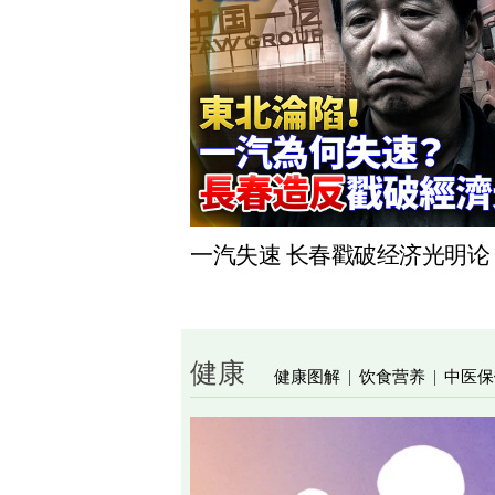
一汽失速 长春戳破经济光明论
健康
健康图解
饮食营养
中医保
|
|