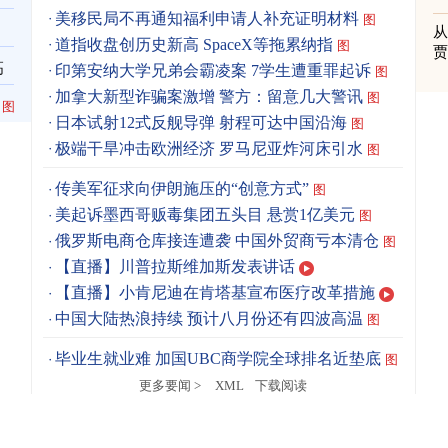
美移民局不再通知福利申请人补充证明材料
图
道指收盘创历史新高 SpaceX等拖累纳指
图
高
印第安纳大学兄弟会霸凌案 7学生遭重罪起诉
图
加拿大新型诈骗案激增 警方：留意几大警讯
图
图
日本试射12式反舰导弹 射程可达中国沿海
图
极端干旱冲击欧洲经济 罗马尼亚炸河床引水
图
传美军征求向伊朗施压的“创意方式”
图
美起诉墨西哥贩毒集团五头目 悬赏1亿美元
图
俄罗斯电商仓库接连遭袭 中国外贸商亏本清仓
图
【直播】川普拉斯维加斯发表讲话
【直播】小肯尼迪在肯塔基宣布医疗改革措施
中国大陆热浪持续 预计八月份还有四波高温
图
毕业生就业难 加国UBC商学院全球排名近垫底
图
更多要闻 >
XML
下载阅读