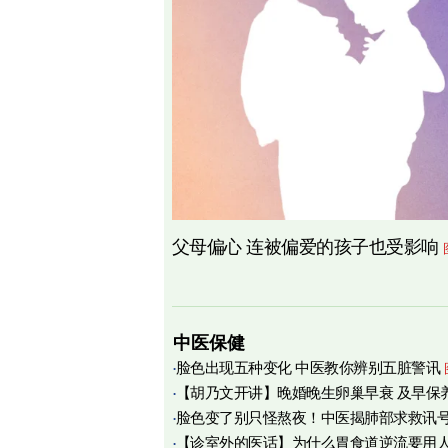
父母偏心 连被偏爱的孩子也受影响
中医保健
脸色出现五种变化 中医教你辨别五脏警讯
【胡乃文开讲】晚婚晚生卵巢早衰 及早保
脸色变了别只怪熬夜！中医揭肺部求救讯
育
【诊室外的医话】为什么胃食道逆流要用