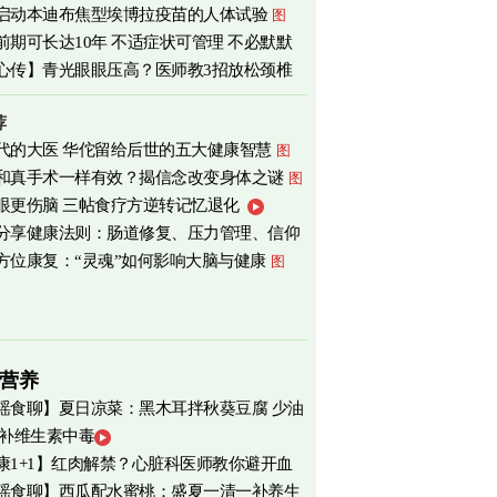
启动本迪布焦型埃博拉疫苗的人体试验
图
前期可长达10年 不适症状可管理 不必默默
心传】青光眼眼压高？医师教3招放松颈椎
荐
代的大医 华佗留给后世的五大健康智慧
图
和真手术一样有效？揭信念改变身体之谜
图
眼更伤脑 三帖食疗方逆转记忆退化
分享健康法则：肠道修复、压力管理、信仰
方位康复：“灵魂”如何影响大脑与健康
图
营养
瑶食聊】夏日凉菜：黑木耳拌秋葵豆腐 少油
 补维生素中毒
爽养心
图
康1+1】红肉解禁？心脏科医师教你避开血
瑶食聊】西瓜配水蜜桃：盛夏一清一补养生
害