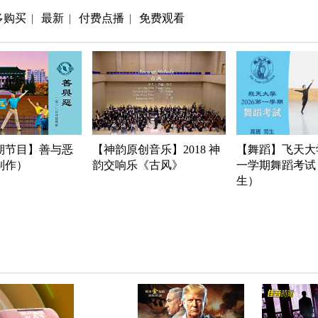
多购买
最新
付费点播
免费观看
|
|
|
期节目】善与恶
【神韵原创音乐】2018 神
【舞蹈】飞天大学
年制作）
韵交响乐《古风》
一学期舞蹈考试
生）