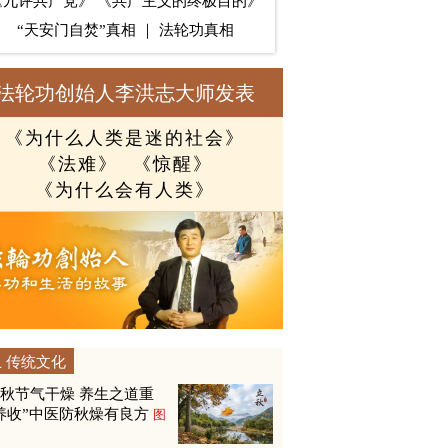
《九评共产党》
《共产主义的终极目的》
“天安门自焚”真相
｜
法轮功真相
法轮功创始人李洪志大师发表
《为什么人类是迷的社会》
《法难》
《惊醒》
《为什么会有人类》
传统文化
秋节气干燥 养生之道重
养收”中医防秋燥有良方
图