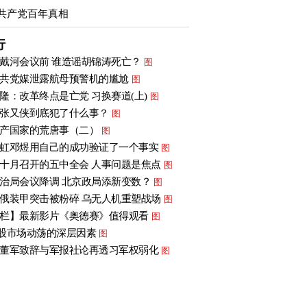
共产党百年真相
行
戴河会议前 谁造谣胡锦涛死亡？
图
共党媒泄露航母预警机的尴尬
图
隆：改革终点是亡党 习换赛道(上)
图
张又侠到底犯了什么事？
图
产国家的荒唐事（二）
图
虹邓煜用自己的成功验证了一个事实
图
十月召开的五中全会 人事问题是焦点
图
治局会议降调 北京政局添新变数？
图
俄装甲突击被粉碎 乌无人机重塑战场
图
栏】最新影片《奥德赛》值得观看
图
股市场动荡的深层因素
图
董军致辞与军报社论再透习军权弱化
图