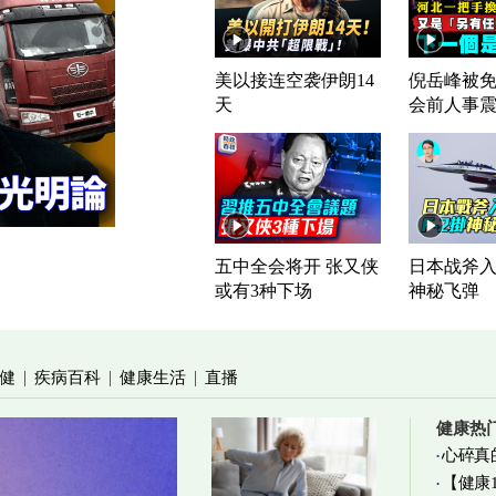
美以接连空袭伊朗14
倪岳峰被免
天
会前人事
五中全会将开 张又侠
日本战斧入列
或有3种下场
神秘飞弹
健
疾病百科
健康生活
直播
|
|
|
健康热
心碎真
【健康