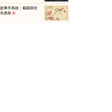
从故事学典故：戴颙鼓吹
贾岛推敲
图