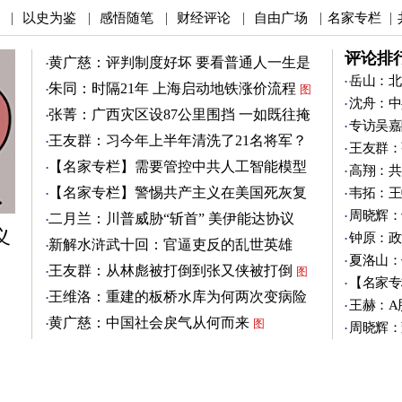
以史为鉴
感悟随笔
财经评论
自由广场
名家专栏
|
|
|
|
|
|
评论排
黄广慈：评判制度好坏 要看普通人一生是
否安稳
岳山：北
图
朱同：时隔21年 上海启动地铁涨价流程
图
沈舟：中
张菁：广西灾区设87公里围挡 一如既往掩
专访吴嘉
盖真相
图
王友群：习今年上半年清洗了21名将军？
王友群：
图
【名家专栏】需要管控中共人工智能模型
高翔：共
图
【名家专栏】警惕共产主义在美国死灰复
韦拓：王
燃
图
周晓辉：
二月兰：川普威胁“斩首” 美伊能达协议
义
吗？
钟原：政
图
新解水浒武十回：官逼吏反的乱世英雄
夏洛山：
（3）
图
王友群：从林彪被打倒到张又侠被打倒
图
【名家专
王维洛：重建的板桥水库为何两次变病险
王赫：A
水库？
图
黄广慈：中国社会戾气从何而来
图
周晓辉：