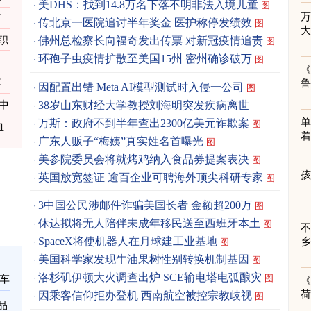
美DHS：找到14.8万名下落不明非法入境儿童
图
百
传北京一医院追讨半年奖金 医护称停发绩效
图
职
佛州总检察长向福奇发出传票 对新冠疫情追责
图
环孢子虫疫情扩散至美国15州 密州确诊破万
图
《
不
因配置出错 Meta AI模型测试时入侵一公司
图
38岁山东财经大学教授刘海明突发疾病离世
中
单
万斯：政府不到半年查出2300亿美元诈欺案
图
血
着
广东人贩子“梅姨”真实姓名首曝光
图
美参院委员会将就烤鸡纳入食品券提案表决
图
英国放宽签证 逾百企业可聘海外顶尖科研专家
图
3中国公民涉邮件诈骗美国长者 金额超200万
图
休达拟将无人陪伴未成年移民送至西班牙本土
图
SpaceX将使机器人在月球建工业基地
图
美国科学家发现牛油果树性别转换机制基因
图
洛杉矶伊顿大火调查出炉 SCE输电塔电弧酿灾
图
车
《
因乘客信仰拒办登机 西南航空被控宗教歧视
图
品