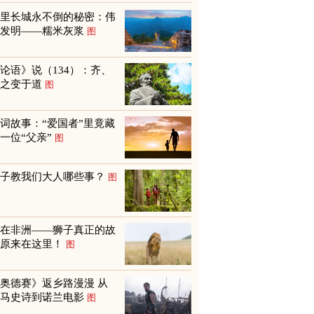
万里长城永不倒的秘密：伟
大发明——糯米灰浆
图
论语》说（134）：齐、
鲁之变于道
图
词故事：“爱国者”里竟藏
一位“父亲”
图
孩子教我们大人哪些事？
图
不在非洲——狮子真正的故
乡原来在这里！
图
奥德赛》返乡路漫漫 从
荷马史诗到诺兰电影
图