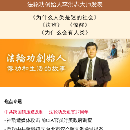
法轮功创始人李洪志大师发表
《为什么人类是迷的社会》
《法难》
《惊醒》
《为什么会有人类》
焦点专题
中共跨国镇压遭反制
法轮功反迫害27周年
神韵遭媒体攻击 前CIA官员吁美政府调查
反对中共跨境镇压 台北市议会跨党派通过提案