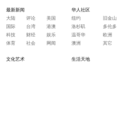
最新新闻
华人社区
大陆
评论
美国
纽约
旧金山
国际
台湾
港澳
洛杉矶
多伦多
科技
财经
娱乐
温哥华
欧洲
体育
社会
网闻
澳洲
其它
文化艺术
生活天地
神传文化
生命探索
房产天地
留学移民
人生感悟
文学世界
医疗保健
生活时尚
史海钩沉
人物春秋
纵横职场
美食天地
教育园地
典故传奇
旅游休闲
艺术长河
本网站图文内容归大纪元所有，
任何单位及个人未经许可，不得擅自转载使用。