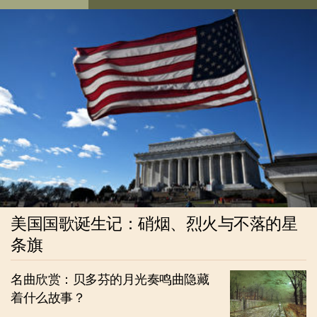
美国国歌诞生记：硝烟、烈火与不落的星
条旗
名曲欣赏：贝多芬的月光奏鸣曲隐藏
着什么故事？