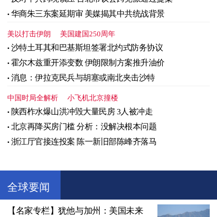
华商朱三东案延期审 美媒揭其中共统战背景
美以打击伊朗
美国建国250周年
沙特土耳其和巴基斯坦签署北约式防务协议
霍尔木兹重开添变数 伊朗限制方案推升油价
消息：伊拉克民兵与胡塞或南北夹击沙特
中国时局全解析
小飞机北京撞楼
陕西柞水爆山洪冲毁大量民房 3人被冲走
北京再降买房门槛 分析：没解决根本问题
浙江厅官接连投案 陈一新旧部陈峰齐落马
全球要闻
【名家专栏】犹他与加州：美国未来