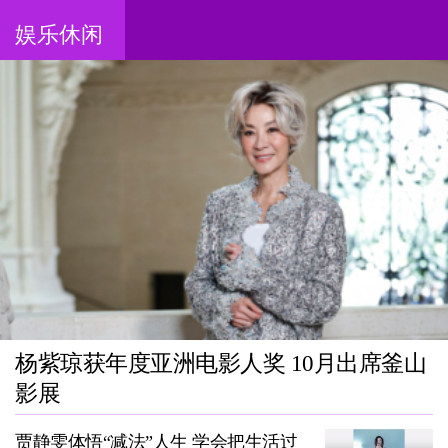
娱乐休闲
杨紫琼获年度亚洲电影人奖 10月出席釜山
影展
贾静雯体悟“减法”人生 学会把生活过