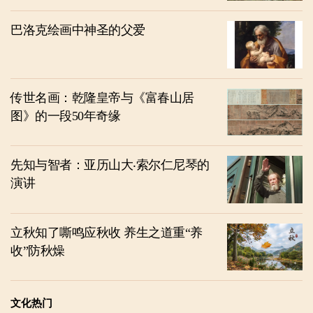
巴洛克绘画中神圣的父爱
传世名画：乾隆皇帝与《富春山居
图》的一段50年奇缘
先知与智者：亚历山大‧索尔仁尼琴的
演讲
立秋知了嘶鸣应秋收 养生之道重“养
收”防秋燥
文化热门