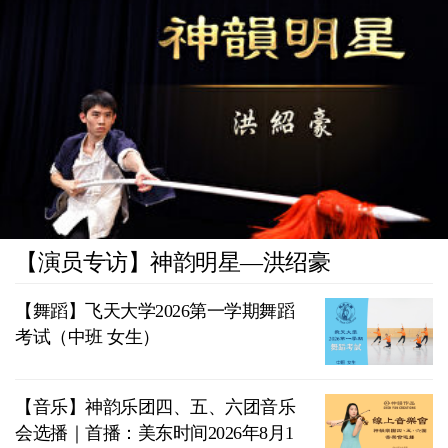
【演员专访】神韵明星—洪绍豪
【舞蹈】飞天大学2026第一学期舞蹈
考试（中班 女生）
【音乐】神韵乐团四、五、六团音乐
会选播｜首播：美东时间2026年8月1