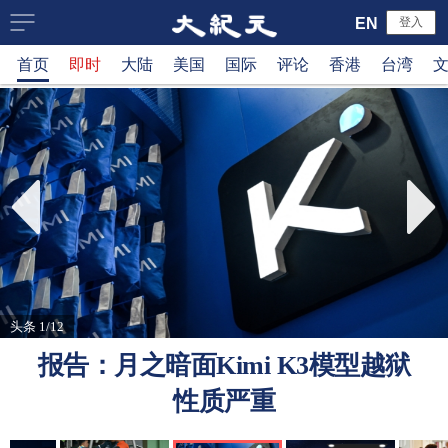
大
EN
登入
首页
即时
大陆
美国
国际
评论
香港
台湾
纪
元
新
闻
网
头条 1/12
报告：月之暗面Kimi K3模型越狱
性质严重