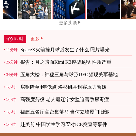
更多头条
即时
更多
SpaceX火箭撞月球后发生了什么 照片曝光
11分钟
报告：月之暗面Kimi K3模型越狱 性质严重
25分钟
五角大楼：神秘三角与球形UFO频现美军基地
34分钟
房租降至4年低点 洛杉矶县租客压力暂缓
1小时
高强度劳役 老人遭辽宁女监迫害致尿毒症
1小时
福建五名厅官密集落马 含何立峰厦门旧部
1小时
赴美前 中国学生学习应对ICE突查等事件
1小时