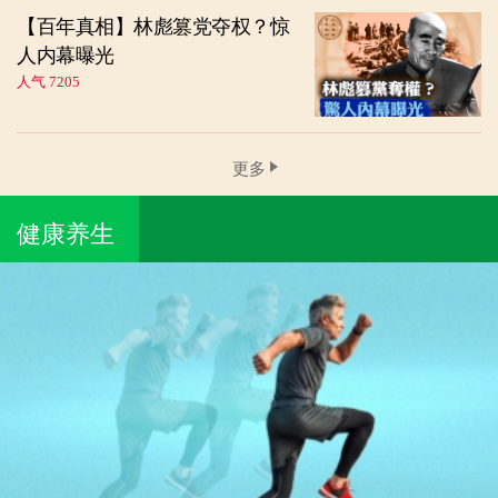
【百年真相】林彪篡党夺权？惊
人内幕曝光
人气 7205
更多
健康养生