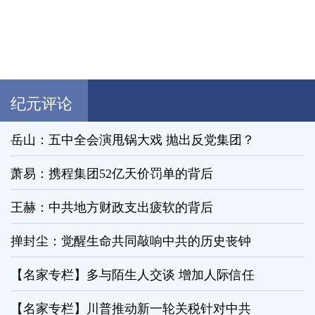
纪元评论
岳山：五中全会演甩锅大戏 抛出反党集团？
萧易：携程集团52亿天价罚单的背后
王赫：中共地方财政支出疲软的背后
掸封尘：觉醒生命共同敲响中共的历史丧钟
【名家专栏】多与陌生人交谈 增加人际信任
【名家专栏】川普推动新一轮关税针对中共