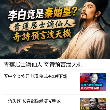
青莲居士谪仙人 奇诗预言泄天机
五中全会将开 张又侠或有3种下场
一汽失速 长春戳破经济光明论