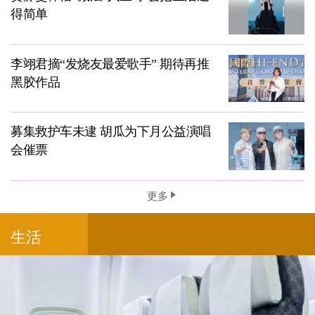
得简单
李翊君摘“发烧友最爱歌手” 期待再推
黑胶作品
募集救护车未逮 胡瓜为下月公益演唱
会催票
更多
生活