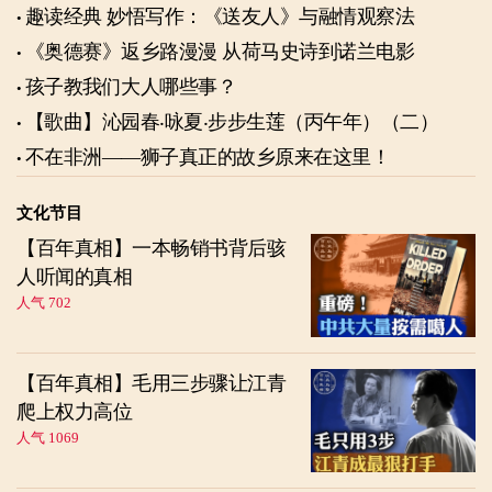
趣读经典 妙悟写作：《送友人》与融情观察法
《奥德赛》返乡路漫漫 从荷马史诗到诺兰电影
孩子教我们大人哪些事？
【歌曲】沁园春‧咏夏‧步步生莲（丙午年）（二）
不在非洲——狮子真正的故乡原来在这里！
文化节目
【百年真相】一本畅销书背后骇
人听闻的真相
人气 702
【百年真相】毛用三步骤让江青
爬上权力高位
人气 1069