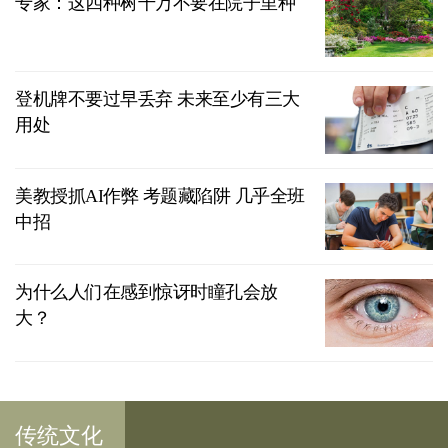
专家：这四种树千万不要在院子里种
登机牌不要过早丢弃 未来至少有三大
用处
美教授抓AI作弊 考题藏陷阱 几乎全班
中招
为什么人们在感到惊讶时瞳孔会放
大？
传统文化