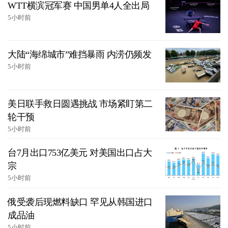
WTT横滨冠军赛 中国男单4人全出局
5小时前
大陆“海绵城市”难挡暴雨 内涝仍频发
5小时前
美日联手救日圆遇挑战 市场紧盯第二
轮干预
5小时前
台7月出口753亿美元 对美国出口占大
宗
5小时前
俄受袭后现燃料缺口 罕见从韩国进口
成品油
5小时前