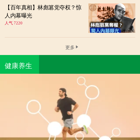
【百年真相】林彪篡党夺权？惊
人内幕曝光
人气 7220
更多
健康养生