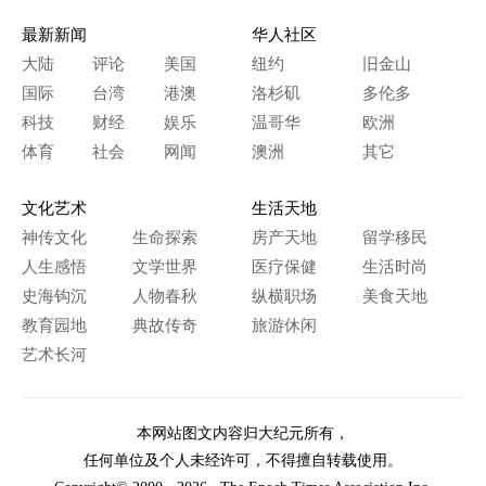
最新新闻
华人社区
大陆
评论
美国
纽约
旧金山
国际
台湾
港澳
洛杉矶
多伦多
科技
财经
娱乐
温哥华
欧洲
体育
社会
网闻
澳洲
其它
文化艺术
生活天地
神传文化
生命探索
房产天地
留学移民
人生感悟
文学世界
医疗保健
生活时尚
史海钩沉
人物春秋
纵横职场
美食天地
教育园地
典故传奇
旅游休闲
艺术长河
本网站图文内容归大纪元所有，
任何单位及个人未经许可，不得擅自转载使用。