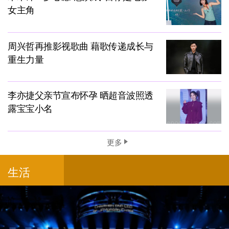
女主角
周兴哲再推影视歌曲 藉歌传递成长与
重生力量
李亦捷父亲节宣布怀孕 晒超音波照透
露宝宝小名
更多
生活