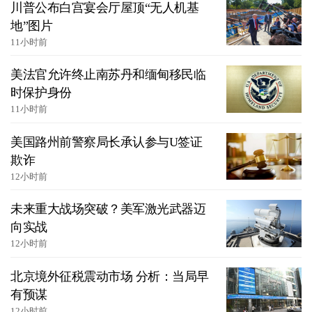
川普公布白宫宴会厅屋顶“无人机基
地”图片
11小时前
美法官允许终止南苏丹和缅甸移民临
时保护身份
11小时前
美国路州前警察局长承认参与U签证
欺诈
12小时前
未来重大战场突破？美军激光武器迈
向实战
12小时前
北京境外征税震动市场 分析：当局早
有预谋
12小时前