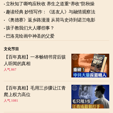
立秋知了嘶鸣应秋收 养生之道重“养收”防秋燥
趣读经典 妙悟写作：《送友人》与融情观察法
《奥德赛》返乡路漫漫 从荷马史诗到诺兰电影
孩子教我们大人哪些事？
巴洛克绘画中神圣的父爱
文化节目
【百年真相】一本畅销书背后骇
人听闻的真相
人气 867
【百年真相】毛用三步骤让江青
爬上权力高位
人气 1081