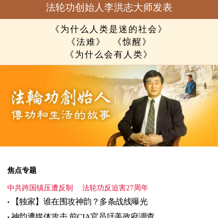
法轮功创始人李洪志大师发表
《为什么人类是迷的社会》
《法难》
《惊醒》
《为什么会有人类》
焦点专题
中共跨国镇压遭反制
法轮功反迫害27周年
【独家】谁在围攻神韵？多条战线曝光
神韵遭媒体攻击 前CIA官员吁美政府调查