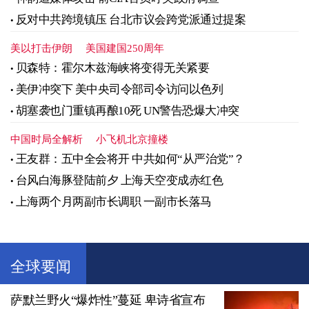
反对中共跨境镇压 台北市议会跨党派通过提案
美以打击伊朗
美国建国250周年
贝森特：霍尔木兹海峡将变得无关紧要
美伊冲突下 美中央司令部司令访问以色列
胡塞袭也门重镇再酿10死 UN警告恐爆大冲突
中国时局全解析
小飞机北京撞楼
王友群：五中全会将开 中共如何“从严治党”？
台风白海豚登陆前夕 上海天空变成赤红色
上海两个月两副市长调职 一副市长落马
全球要闻
萨默兰野火“爆炸性”蔓延 卑诗省宣布