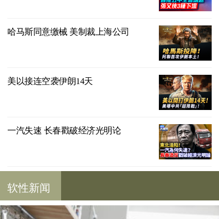
哈马斯同意缴械 美制裁上海公司
美以接连空袭伊朗14天
一汽失速 长春戳破经济光明论
软性新闻