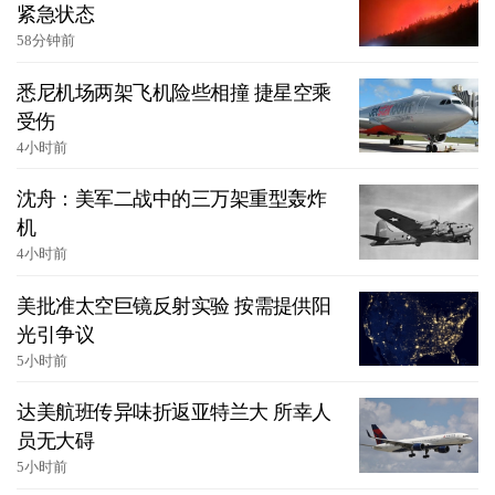
紧急状态
58分钟前
悉尼机场两架飞机险些相撞 捷星空乘
受伤
4小时前
沈舟：美军二战中的三万架重型轰炸
机
4小时前
美批准太空巨镜反射实验 按需提供阳
光引争议
5小时前
达美航班传异味折返亚特兰大 所幸人
员无大碍
5小时前