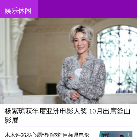
娱乐休闲
杨紫琼获年度亚洲电影人奖 10月出席釜山
影展
木木许26岁心愿“想演戏”目标是电影