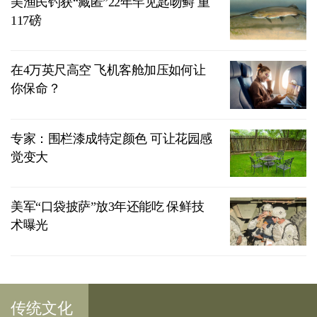
美渔民钓获“藏匿”22年罕见匙吻鲟 重
117磅
在4万英尺高空 飞机客舱加压如何让
你保命？
专家：围栏漆成特定颜色 可让花园感
觉变大
美军“口袋披萨”放3年还能吃 保鲜技
术曝光
传统文化