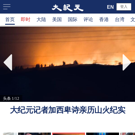
大
EN
登入
首页
即时
大陆
美国
国际
评论
香港
台湾
纪
元
新
闻
网
头条 1/12
大纪元记者加西卑诗亲历山火纪实