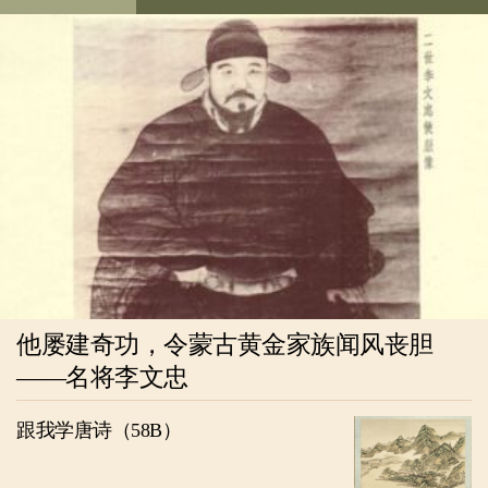
他屡建奇功，令蒙古黄金家族闻风丧胆
——名将李文忠
跟我学唐诗（58B）