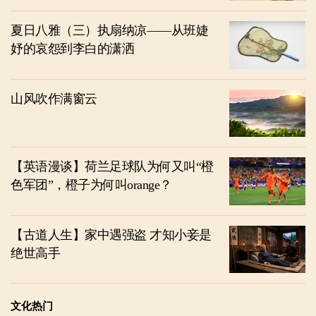
夏日八雅（三）执扇纳凉——从班婕
妤的哀怨到李白的潇洒
山风吹作满窗云
【英语漫谈】荷兰足球队为何又叫“橙
色军团”，橙子为何叫orange？
【古道人生】家中遇强盗 才知小妾是
绝世高手
文化热门