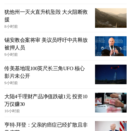
犹他州一灭火直升机坠毁 大火阻断救
援
8小时前
锡安教会案将审 美议员呼吁中共释放
被押人员
9小时前
传美基地现100英尺长三角UFO 核心
影片未公开
9小时前
大陆4千理财产品净值跌破1元 投资10
万仅赚30
10小时前
亨特‧拜登：父亲的癌症已经扩散且非