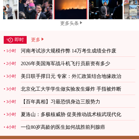
更多头条
即时
更多
河南考试涉大规模作弊 14万考生成绩全作废
1小时
2026年美国海军战斗机飞行员薪资有多少
2小时
美日联手撑日元 专家：外汇政策结合地缘政治
3小时
北京化工大学学生做实验发生爆炸 手指被炸断
3小时
【百年真相】习最恐惧身边三股势力
3小时
夏洛山：多极核威胁 促美推动战术核武现代化
3小时
一位80岁高龄的医生如何战胜前列腺癌
4小时