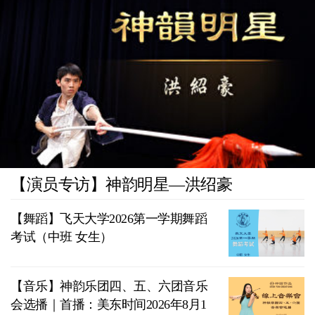
【演员专访】神韵明星—洪绍豪
【舞蹈】飞天大学2026第一学期舞蹈
考试（中班 女生）
【音乐】神韵乐团四、五、六团音乐
会选播｜首播：美东时间2026年8月1