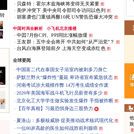
贝森特：霍尔木兹海峡将变得无关紧要
图
美伊冲突下 美中央司令部司令访问以色列
图
快转
胡塞袭也门重镇再酿10死 UN警告恐爆大冲突
图
中国时局全解析
小飞机北京撞楼
中囯7月份CPI、PPI同比涨幅放缓
图
王友群：五中全会将开 中共如何“从严治党”？
图
台风白海豚登陆前夕 上海天空变成赤红色
图
全球要闻
中国富二代在泰国女子浴室内被刺多刀身亡
萨默兰野火“爆炸性”蔓延 卑诗省宣布紧急状态
图
河南考试涉大规模作弊 14万考生成绩全作废
2026年美国海军战斗机飞行员薪资有多少
图
北京化工大学学生做实验发生爆炸 手指被炸断
图
【百年真相】习最恐惧身边三股势力
夏洛山：多极核威胁 促美推动战术核武现代化
图
一位80岁高龄的医生如何战胜前列腺癌
图
点