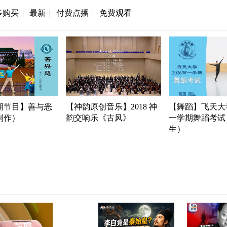
多购买
最新
付费点播
免费观看
|
|
|
期节目】善与恶
【神韵原创音乐】2018 神
【舞蹈】飞天大学
年制作）
韵交响乐《古风》
一学期舞蹈考试
生）