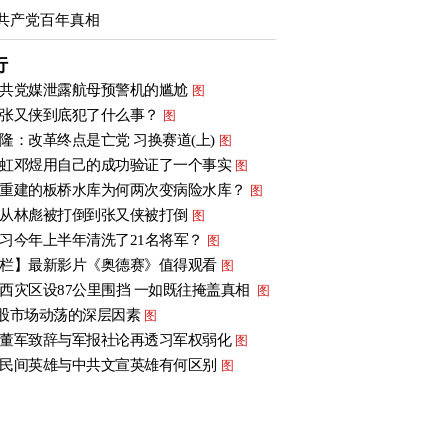
共产党百年真相
行
共党媒泄露航母预警机的尴尬
图
张又侠到底犯了什么事？
图
隆：改革终点是亡党 习换赛道(上)
图
虹邓煜用自己的成功验证了一个事实
图
重建的板桥水库为何两次变病险水库？
图
从林彪被打倒到张又侠被打倒
图
习今年上半年清洗了21名将军？
图
栏】最新影片《奥德赛》值得观看
图
西灾区设87公里围挡 一如既往掩盖真相
图
股市场动荡的深层因素
图
董军致辞与军报社论再透习军权弱化
图
民间英雄与中共文宣英雄有何区别
图