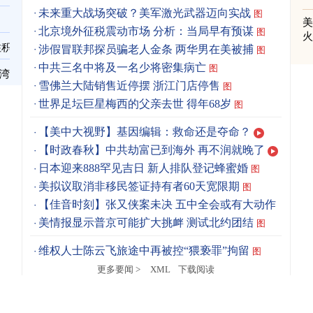
未来重大战场突破？美军激光武器迈向实战
图
北京境外征税震动市场 分析：当局早有预谋
图
住积
涉假冒联邦探员骗老人金条 两华男在美被捕
图
中共三名中将及一名少将密集病亡
图
台湾
雪佛兰大陆销售近停摆 浙江门店停售
图
世界足坛巨星梅西的父亲去世 得年68岁
图
【美中大视野】基因编辑：救命还是夺命？
【时政春秋】中共劫富已到海外 再不润就晚了
日本迎来888罕见吉日 新人排队登记蜂蜜婚
图
美拟议取消非移民签证持有者60天宽限期
图
【佳音时刻】张又侠案未决 五中全会或有大动作
美情报显示普京可能扩大挑衅 测试北约团结
图
维权人士陈云飞旅途中再被控“猥亵罪”拘留
图
更多要闻 >
XML
下载阅读