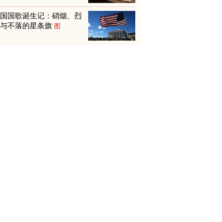
美国国歌诞生记：硝烟、烈
火与不落的星条旗
图