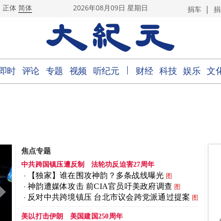
|
正体
简体
2026年08月09日 星期日
捐车
捐
｜
即时
评论
专题
视频
听纪元
财经
科技
娱乐
文
焦点专题
中共跨国镇压遭反制
法轮功反迫害27周年
【独家】谁在围攻神韵？多条战线曝光
图
神韵遭媒体攻击 前CIA官员吁美政府调查
图
反对中共跨境镇压 台北市议会跨党派通过提案
图
美以打击伊朗
美国建国250周年