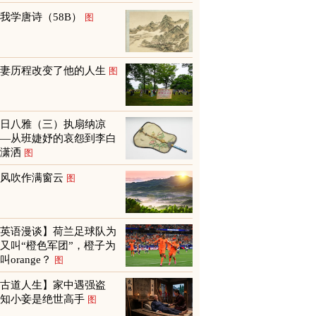
我学唐诗（58B）
图
救妻历程改变了他的人生
图
夏日八雅（三）执扇纳凉
——从班婕妤的哀怨到李白
的潇洒
图
山风吹作满窗云
图
【英语漫谈】荷兰足球队为
又叫“橙色军团”，橙子为
叫orange？
图
【古道人生】家中遇强盗
才知小妾是绝世高手
图