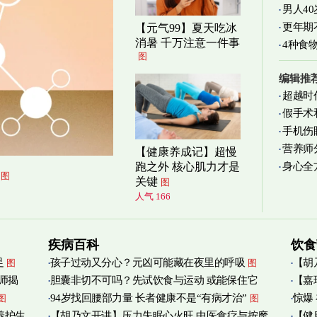
男人4
更年期
【元气99】夏天吃冰
消暑 千万注意一件事
4种食
图
编辑推
超越时
假手术
手机伤
营养师
【健康养成记】超慢
身心全
跑之外 核心肌力才是
实践
图
图
关键
图
人气 166
疾病百科
饮食
足
孩子过动又分心？元凶可能藏在夜里的呼吸
【胡
图
图
师揭
胆囊非切不可吗？先试饮食与运动 或能保住它
【嘉
添加
图
94岁找回腰部力量 长者健康不是“有病才治”
惊爆
图
图
烟清
养护生
【胡乃文开讲】压力失眠心火旺 中医食疗与按摩
【健