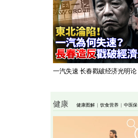
一汽失速 长春戳破经济光明论
健康
健康图解
饮食营养
中医保
|
|