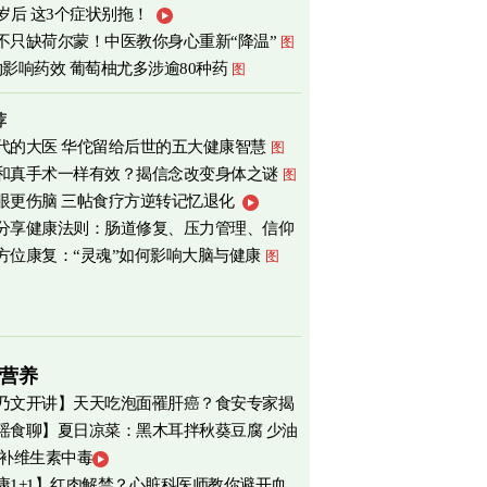
0岁后 这3个症状别拖！
不只缺荷尔蒙！中医教你身心重新“降温”
图
物影响药效 葡萄柚尤多涉逾80种药
图
荐
代的大医 华佗留给后世的五大健康智慧
图
和真手术一样有效？揭信念改变身体之谜
图
眼更伤脑 三帖食疗方逆转记忆退化
分享健康法则：肠道修复、压力管理、信仰
方位康复：“灵魂”如何影响大脑与健康
图
营养
乃文开讲】天天吃泡面罹肝癌？食安专家揭
瑶食聊】夏日凉菜：黑木耳拌秋葵豆腐 少油
物真相
 补维生素中毒
爽养心
图
康1+1】红肉解禁？心脏科医师教你避开血