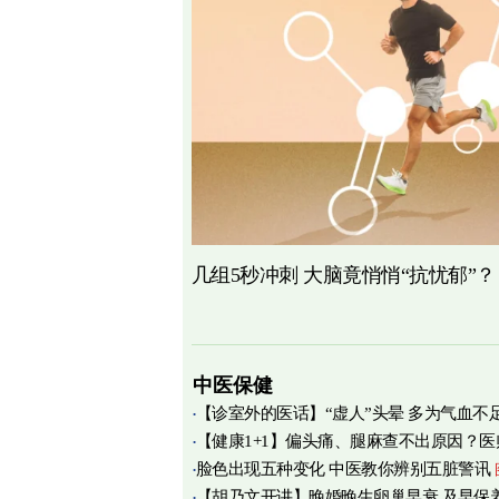
几组5秒冲刺 大脑竟悄悄“抗忧郁”？
中医保健
【诊室外的医话】“虚人”头晕 多为气血不
【健康1+1】偏头痛、腿麻查不出原因？医
脸色出现五种变化 中医教你辨别五脏警讯
痛源竟在肌筋膜
图
【胡乃文开讲】晚婚晚生卵巢早衰 及早保