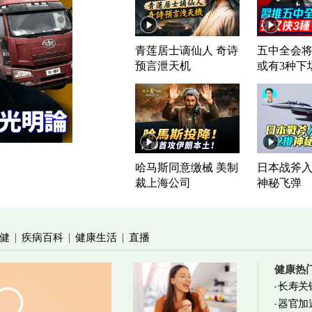
青莲居士谪仙人 奇诗
五中全会将
预言泄天机
或有3种下
哈马斯同意缴械 美制
日本战斧入列
裁上海公司
神秘飞弹
健
疾病百科
健康生活
直播
|
|
|
健康热
长寿关
器官加