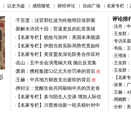
以史为鉴
感悟随笔
财经评论
自由广场
名家专栏
|
|
|
|
|
|
评论排
千百度：法官郭红波为何敢明目张胆索
贿？
沈舟：中
新解水浒武十回：官逼吏反的乱世英雄
王友群：
（4）
图
【名家专栏】犹他与加州：美国未来能源
专访吴嘉
之争
图
【名家专栏】伊朗当前实际局势究竟如何
韦拓：王
图
【名家专栏】美亚盟友深化防务合作应对
王维洛：
中共
图
岳山：五中全会演甩锅大戏 抛出反党集
王友群：
团？
王友群：
萧易：携程集团52亿元天价罚单的背后
图
影
【名家专
王赫：中共地方财政支出疲软的背后
图
张菁：广
掸封尘：觉醒生命共同敲响中共的历史丧
王赫：A
钟
图
【名家专栏】多与陌生人交谈 增加人际信
周晓辉：
任
图
【名家专栏】川普推动新一轮关税针对中
分析：美
共
图