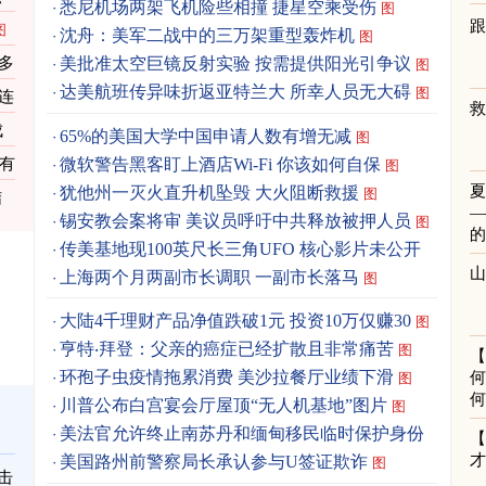
悉尼机场两架飞机险些相撞 捷星空乘受伤
图
跟
图
沈舟：美军二战中的三万架重型轰炸机
图
多
美批准太空巨镜反射实验 按需提供阳光引争议
图
达美航班传异味折返亚特兰大 所幸人员无大碍
图
连
成
65%的美国大学中国申请人数有增无减
图
微软警告黑客盯上酒店Wi-Fi 你该如何自保
资有
图
犹他州一灭火直升机坠毁 大火阻断救援
图
结
锡安教会案将审 美议员呼吁中共释放被押人员
图
传美基地现100英尺长三角UFO 核心影片未公开
图
上海两个月两副市长调职 一副市长落马
图
大陆4千理财产品净值跌破1元 投资10万仅赚30
图
亨特‧拜登：父亲的癌症已经扩散且非常痛苦
图
环孢子虫疫情拖累消费 美沙拉餐厅业绩下滑
何
图
何
川普公布白宫宴会厅屋顶“无人机基地”图片
图
美法官允许终止南苏丹和缅甸移民临时保护身份
图
美国路州前警察局长承认参与U签证欺诈
图
击