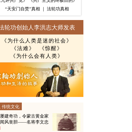
《九评共产党》
《共产主义的终极目的》
“天安门自焚”真相
｜
法轮功真相
法轮功创始人李洪志大师发表
《为什么人类是迷的社会》
《法难》
《惊醒》
《为什么会有人类》
传统文化
他屡建奇功，令蒙古黄金家
族闻风丧胆——名将李文忠
图