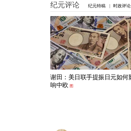
纪元评论
纪元特稿
时政评论
|
谢田：美日联手提振日元如何
响中欧
图