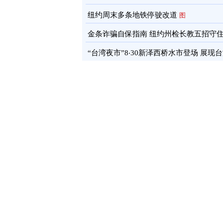
通报
图
纽约周末多条地铁停驶改道
图
金条诈骗自保指南 纽约州检长教五招守
蓄
图
“台湾夜市”8‧30新泽西桥水市登场 展现
文化软实力
图