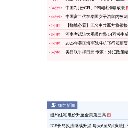
图
中囯7月份CPI、PPI同比涨幅放缓
34分钟
中国富二代在泰国女子浴室内被刺
44分钟
刀身亡
【翻墙必看】四名中共军方将领接
1小时
病亡
图
河南考试涉大规模作弊 14万考生
3小时
绩全作废
2026年美国海军战斗机飞行员薪
4小时
多少
图
美日联手撑日元 专家：外汇政策
5小时
合地缘政治
图
纽约新闻
纽约住宅电价升至全美第三高
图
ICE长岛执法继续升温 每天6至8宗执法目