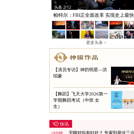
头条 2/12
帕特尔：FBI正全面改革 实现史上最
型
更多头条 >
【演员专访】神韵明星—洪
绍豪
【舞蹈】飞天大学2026第一
学期舞蹈考试（中班 女
生）
快讯
无聊对你有好处？ 专家列举这三
9分钟