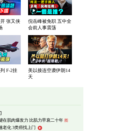
开 张又侠
倪岳峰被免职 五中全
场
会前人事震荡
 F-2挂
美以接连空袭伊朗14
天
门
键在肌肉爆发力 比肌力早衰二十年
图
速老化 3类癌找上门