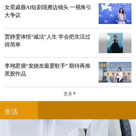
女星戚薇AI短剧现擦边镜头 一视角引
大争议
贾静雯体悟“减法”人生 学会把生活过
得简单
李翊君摘“发烧友最爱歌手” 期待再推
黑胶作品
更多
生活