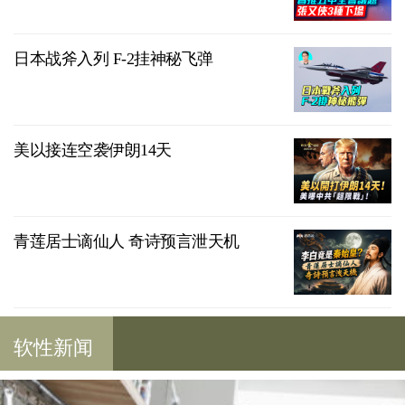
日本战斧入列 F-2挂神秘飞弹
美以接连空袭伊朗14天
青莲居士谪仙人 奇诗预言泄天机
软性新闻