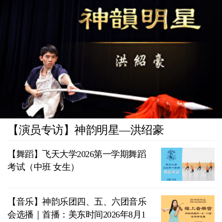
【演员专访】神韵明星—洪绍豪
【舞蹈】飞天大学2026第一学期舞蹈
考试（中班 女生）
【音乐】神韵乐团四、五、六团音乐
会选播｜首播：美东时间2026年8月1