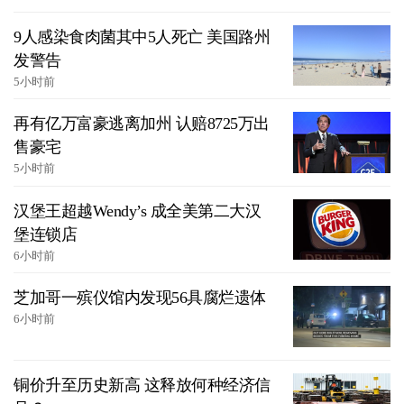
9人感染食肉菌其中5人死亡 美国路州
发警告
5小时前
再有亿万富豪逃离加州 认赔8725万出
售豪宅
5小时前
汉堡王超越Wendy’s 成全美第二大汉
堡连锁店
6小时前
芝加哥一殡仪馆内发现56具腐烂遗体
6小时前
铜价升至历史新高 这释放何种经济信