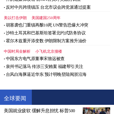
反对中共跨境镇压 台北市议会跨党派通过提案
美以打击伊朗
美国建国250周年
胡塞袭也门重镇再酿10死 UN警告恐爆大冲突
沙特土耳其和巴基斯坦签署北约式防务协议
霍尔木兹重开添变数 伊朗限制方案推升油价
中国时局全解析
小飞机北京撞楼
中国东方电气原董事宋致远被查
泉州书记落马 传涉三安贿案 福建帮引关注
台风白海豚逼近华东 预计明晚登陆闽浙沿海
全球要闻
美国就业疲软 缓解升息担忧 标普500