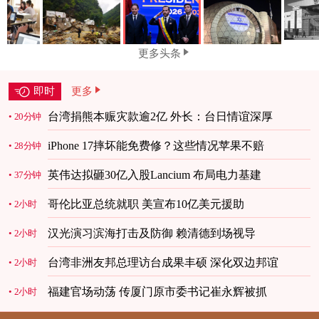
更多头条
即时
更多
台湾捐熊本赈灾款逾2亿 外长：台日情谊深厚
20分钟
iPhone 17摔坏能免费修？这些情况苹果不赔
28分钟
英伟达拟砸30亿入股Lancium 布局电力基建
37分钟
哥伦比亚总统就职 美宣布10亿美元援助
2小时
汉光演习滨海打击及防御 赖清德到场视导
2小时
台湾非洲友邦总理访台成果丰硕 深化双边邦谊
2小时
福建官场动荡 传厦门原市委书记崔永辉被抓
2小时