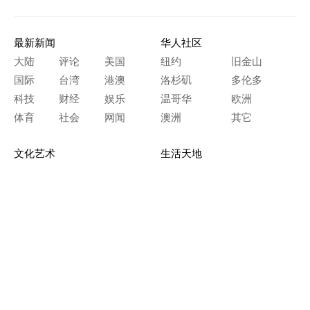
最新新闻
华人社区
大陆
评论
美国
纽约
旧金山
国际
台湾
港澳
洛杉矶
多伦多
科技
财经
娱乐
温哥华
欧洲
体育
社会
网闻
澳洲
其它
文化艺术
生活天地
神传文化
生命探索
房产天地
留学移民
人生感悟
文学世界
医疗保健
生活时尚
史海钩沉
人物春秋
纵横职场
美食天地
教育园地
典故传奇
旅游休闲
艺术长河
本网站图文内容归大纪元所有，