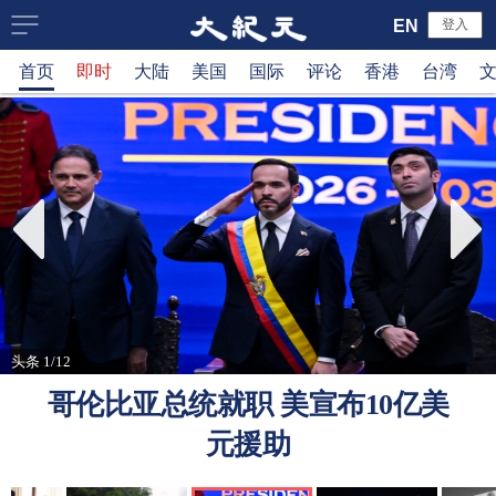
大
EN
登入
首页
即时
大陆
美国
国际
评论
香港
台湾
纪
元
新
闻
网
头条 1/12
哥伦比亚总统就职 美宣布10亿美
元援助