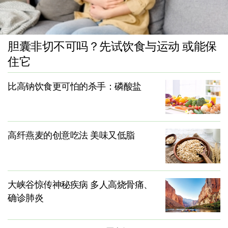
胆囊非切不可吗？先试饮食与运动 或能保
住它
比高钠饮食更可怕的杀手：磷酸盐
高纤燕麦的创意吃法 美味又低脂
大峡谷惊传神秘疾病 多人高烧骨痛、
确诊肺炎