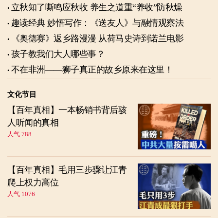
立秋知了嘶鸣应秋收 养生之道重“养收”防秋燥
趣读经典 妙悟写作：《送友人》与融情观察法
《奥德赛》返乡路漫漫 从荷马史诗到诺兰电影
孩子教我们大人哪些事？
不在非洲——狮子真正的故乡原来在这里！
文化节目
【百年真相】一本畅销书背后骇
人听闻的真相
人气 788
【百年真相】毛用三步骤让江青
爬上权力高位
人气 1076