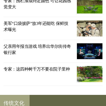
专家：围栏漆成特定颜色 可让花园感
觉变大
美军“口袋披萨”放3年还能吃 保鲜技
术曝光
父亲用年报当游戏 培养出华尔街传奇
银行家
专家：这四种树千万不要在院子里种
传统文化