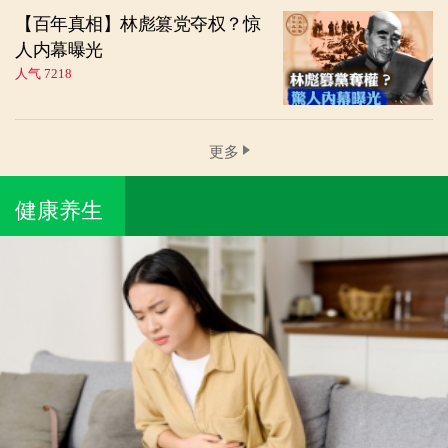
【百年真相】林彪篡党夺权？惊
人内幕曝光
人气 7218
更多
健康养生