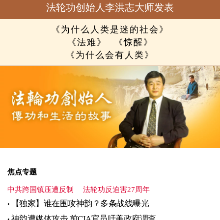
法轮功创始人李洪志大师发表
《为什么人类是迷的社会》
《法难》
《惊醒》
《为什么会有人类》
焦点专题
中共跨国镇压遭反制
法轮功反迫害27周年
【独家】谁在围攻神韵？多条战线曝光
神韵遭媒体攻击 前CIA官员吁美政府调查