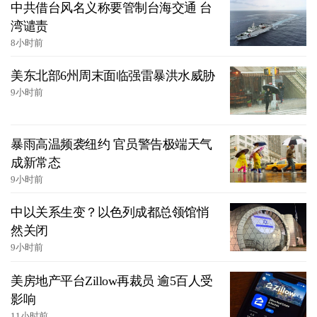
中共借台风名义称要管制台海交通 台
湾谴责
8小时前
美东北部6州周末面临强雷暴洪水威胁
9小时前
暴雨高温频袭纽约 官员警告极端天气
成新常态
9小时前
中以关系生变？以色列成都总领馆悄
然关闭
9小时前
美房地产平台Zillow再裁员 逾5百人受
影响
11小时前