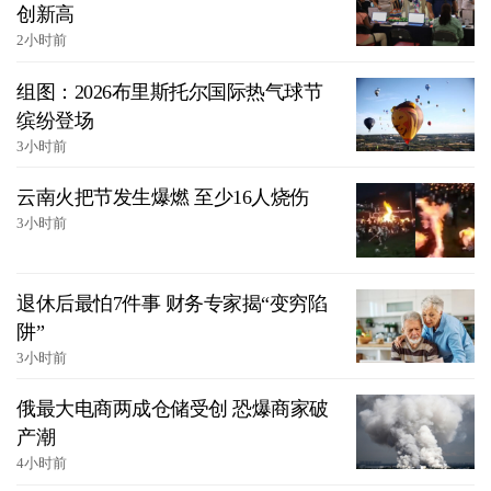
创新高
2小时前
组图：2026布里斯托尔国际热气球节
缤纷登场
3小时前
云南火把节发生爆燃 至少16人烧伤
3小时前
退休后最怕7件事 财务专家揭“变穷陷
阱”
3小时前
俄最大电商两成仓储受创 恐爆商家破
产潮
4小时前