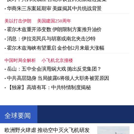
华商朱三东案延期审 美媒揭其中共统战背景
美以打击伊朗
美国建国250周年
霍尔木兹重开添变数 伊朗限制方案推升油价
消息：伊拉克民兵与胡塞或南北夹击沙特
霍尔木兹海峡有望重启 金价创2月来最大涨幅
中国时局全解析
小飞机北京撞楼
岳山：五中全会演甩锅大戏 抛出反党集团？
中共高层隐身 当局披露6将领人大职务被罢原因
【独家】高墙有耳：中共特情制度揭秘
全球要闻
欧洲野火肆虐 推动空中灭火飞机研发