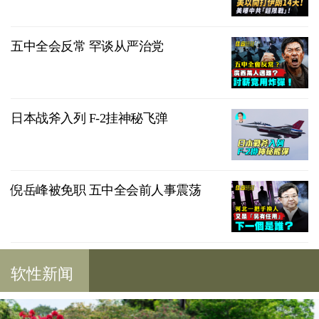
五中全会反常 罕谈从严治党
日本战斧入列 F-2挂神秘飞弹
倪岳峰被免职 五中全会前人事震荡
软性新闻