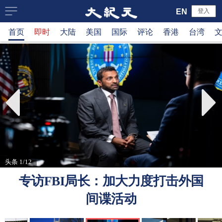
大
EN
登入
首页
即时
大陆
美国
国际
评论
香港
台湾
纪
元
新
闻
网
头条 1/12
专访FBI局长：加大力度打击外国
间谍活动