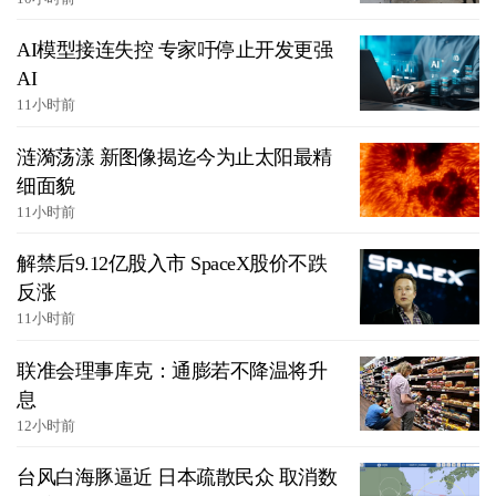
AI模型接连失控 专家吁停止开发更强
AI
11小时前
涟漪荡漾 新图像揭迄今为止太阳最精
细面貌
11小时前
解禁后9.12亿股入市 SpaceX股价不跌
反涨
11小时前
联准会理事库克：通膨若不降温将升
息
12小时前
台风白海豚逼近 日本疏散民众 取消数