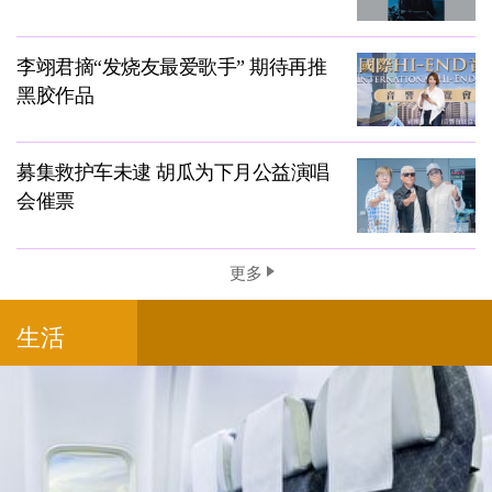
李翊君摘“发烧友最爱歌手” 期待再推
黑胶作品
募集救护车未逮 胡瓜为下月公益演唱
会催票
更多
生活