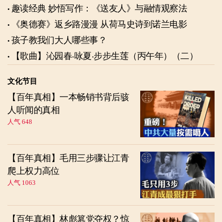
趣读经典 妙悟写作：《送友人》与融情观察法
《奥德赛》返乡路漫漫 从荷马史诗到诺兰电影
孩子教我们大人哪些事？
【歌曲】沁园春‧咏夏‧步步生莲（丙午年）（二）
文化节目
【百年真相】一本畅销书背后骇
人听闻的真相
人气 648
【百年真相】毛用三步骤让江青
爬上权力高位
人气 1063
【百年真相】林彪篡党夺权？惊