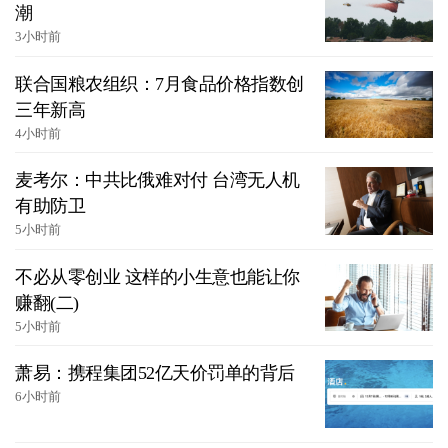
潮
3小时前
联合国粮农组织：7月食品价格指数创
三年新高
4小时前
麦考尔：中共比俄难对付 台湾无人机
有助防卫
5小时前
不必从零创业 这样的小生意也能让你
赚翻(二)
5小时前
萧易：携程集团52亿天价罚单的背后
6小时前