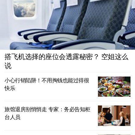
搭飞机选择的座位会透露秘密？ 空姐这么
说
小心行销陷阱！不用掏钱也能过得很
快乐
旅馆退房别悄悄走 专家：务必告知柜
台人员