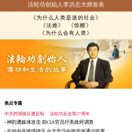
法轮功创始人李洪志大师发表
《为什么人类是迷的社会》
《法难》
《惊醒》
《为什么会有人类》
焦点专题
中共跨国镇压遭反制
法轮功反迫害27周年
神韵遭媒体攻击 前CIA官员吁美政府调查
反对中共跨境镇压 台北市议会跨党派通过提案