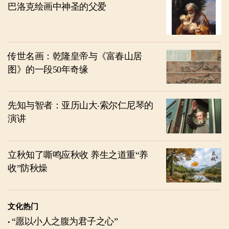
巴洛克绘画中神圣的父爱
传世名画：乾隆皇帝与《富春山居
图》的一段50年奇缘
先知与智者：亚历山大‧索尔仁尼琴的
演讲
立秋知了嘶鸣应秋收 养生之道重“养
收”防秋燥
文化热门
“愿以小人之腹为君子之心”