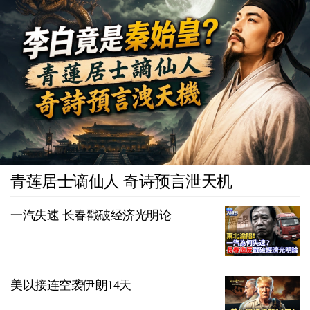
青莲居士谪仙人 奇诗预言泄天机
一汽失速 长春戳破经济光明论
美以接连空袭伊朗14天