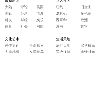
最新新闻
华人社区
大陆
评论
美国
纽约
旧金山
国际
台湾
港澳
洛杉矶
多伦多
科技
财经
娱乐
温哥华
欧洲
体育
社会
网闻
澳洲
其它
文化艺术
生活天地
神传文化
生命探索
房产天地
留学移民
人生感悟
文学世界
医疗保健
生活时尚
史海钩沉
人物春秋
纵横职场
美食天地
教育园地
典故传奇
旅游休闲
艺术长河
本网站图文内容归大纪元所有，
任何单位及个人未经许可，不得擅自转载使用。
Copyright© 2000 - 2026 The Epoch Times Association Inc.
All Rights Reserved.