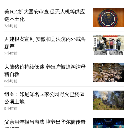
美FCC扩大国安审查 促无人机等供应
链本土化
7小时前
尹建根案宣判 安徽和县法院内外戒备
森严
7小时前
大陆猪价持续低迷 养殖户被迫淘汰母
猪自救
8小时前
组图：印尼知名国家公园野火已烧60
公顷土地
9小时前
父亲用年报当游戏 培养出华尔街传奇