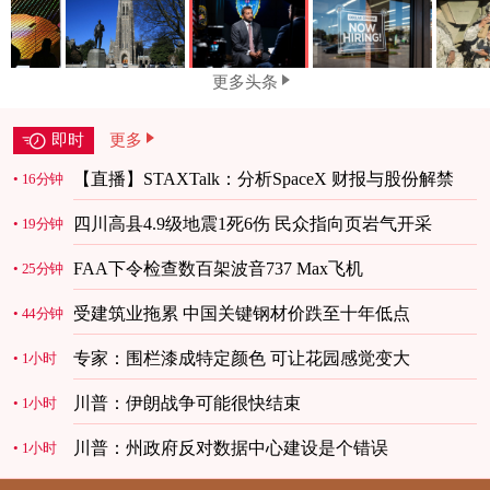
更多头条
即时
更多
【直播】STAXTalk：分析SpaceX 财报与股份解禁
16分钟
四川高县4.9级地震1死6伤 民众指向页岩气开采
19分钟
FAA下令检查数百架波音737 Max飞机
25分钟
受建筑业拖累 中国关键钢材价跌至十年低点
44分钟
专家：围栏漆成特定颜色 可让花园感觉变大
1小时
川普：伊朗战争可能很快结束
1小时
川普：州政府反对数据中心建设是个错误
1小时