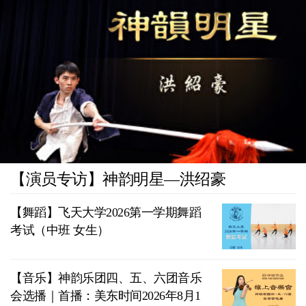
【演员专访】神韵明星—洪绍豪
【舞蹈】飞天大学2026第一学期舞蹈
考试（中班 女生）
【音乐】神韵乐团四、五、六团音乐
会选播｜首播：美东时间2026年8月1