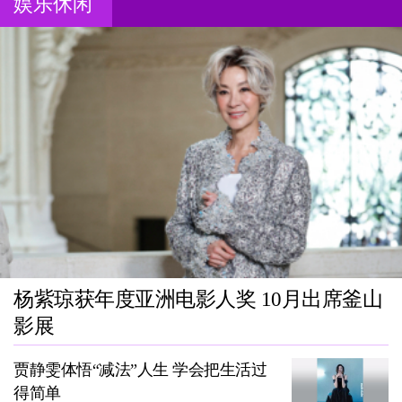
娱乐休闲
杨紫琼获年度亚洲电影人奖 10月出席釜山
影展
贾静雯体悟“减法”人生 学会把生活过
得简单