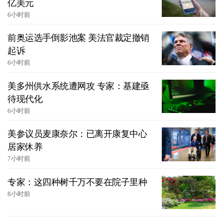
亿美元
6小时前
前奥运选手倒影池案 美法官裁定撤销
起诉
6小时前
美多州供水系统遭网攻 专家：基建亟
待现代化
6小时前
美参议员麦康奈尔：已离开康复中心
居家休养
7小时前
专家：这四种树千万不要在院子里种
8小时前