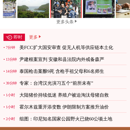
更多头条
即时
更多
美FCC扩大国安审查 促无人机等供应链本土化
7分钟
尹建根案宣判 安徽和县法院内外戒备森严
13分钟
泰国枪击案酿9死 含枪手祖父母和6名师生
14分钟
专家：台湾汉光演习五个“前所未有”
39分钟
大陆猪价持续低迷 养殖户被迫淘汰母猪自救
1小时
霍尔木兹重开添变数 伊朗限制方案推升油价
1小时
组图：印尼知名国家公园野火已烧60公顷土地
2小时