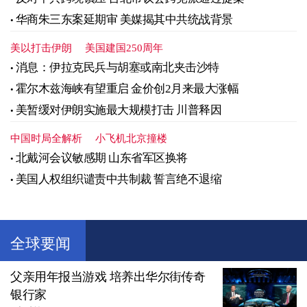
华商朱三东案延期审 美媒揭其中共统战背景
美以打击伊朗
美国建国250周年
消息：伊拉克民兵与胡塞或南北夹击沙特
霍尔木兹海峡有望重启 金价创2月来最大涨幅
美暂缓对伊朗实施最大规模打击 川普释因
中国时局全解析
小飞机北京撞楼
北戴河会议敏感期 山东省军区换将
美国人权组织谴责中共制裁 誓言绝不退缩
全球要闻
父亲用年报当游戏 培养出华尔街传奇
银行家