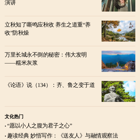
演讲
立秋知了嘶鸣应秋收 养生之道重“养
收”防秋燥
万里长城永不倒的秘密：伟大发明
——糯米灰浆
《论语》说（134）：齐、鲁之变于道
文化热门
“愿以小人之腹为君子之心”
趣读经典 妙悟写作：《送友人》与融情观察法