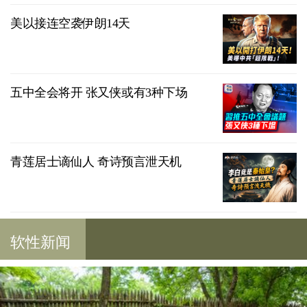
美以接连空袭伊朗14天
五中全会将开 张又侠或有3种下场
青莲居士谪仙人 奇诗预言泄天机
软性新闻