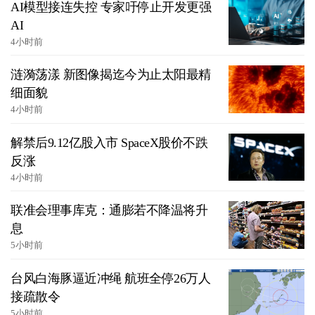
AI模型接连失控 专家吁停止开发更强
AI
4小时前
涟漪荡漾 新图像揭迄今为止太阳最精
细面貌
4小时前
解禁后9.12亿股入市 SpaceX股价不跌
反涨
4小时前
联准会理事库克：通膨若不降温将升
息
5小时前
台风白海豚逼近冲绳 航班全停26万人
接疏散令
5小时前