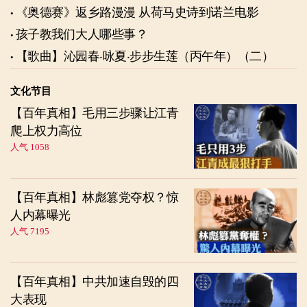
《奥德赛》返乡路漫漫 从荷马史诗到诺兰电影
孩子教我们大人哪些事？
【歌曲】沁园春‧咏夏‧步步生莲（丙午年）（二）
文化节目
【百年真相】毛用三步骤让江青
爬上权力高位
人气 1058
【百年真相】林彪篡党夺权？惊
人内幕曝光
人气 7195
【百年真相】中共加速自毁的四
大表现