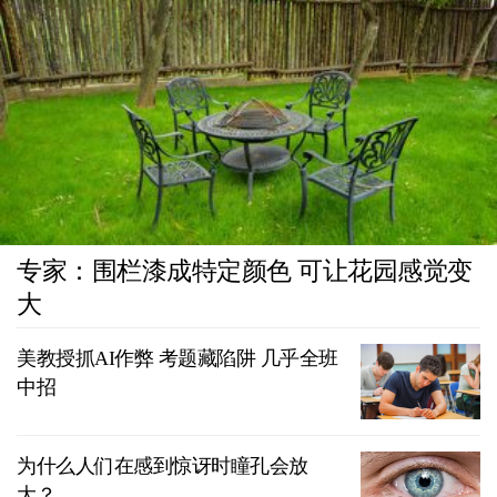
专家：围栏漆成特定颜色 可让花园感觉变
大
美教授抓AI作弊 考题藏陷阱 几乎全班
中招
为什么人们在感到惊讶时瞳孔会放
大？