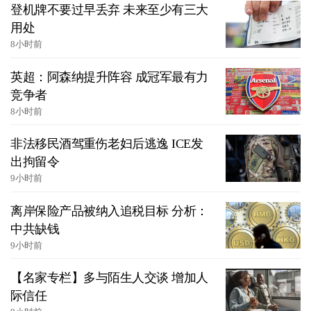
登机牌不要过早丢弃 未来至少有三大
用处
8小时前
英超：阿森纳提升阵容 成冠军最有力
竞争者
8小时前
非法移民酒驾重伤老妇后逃逸 ICE发
出拘留令
9小时前
离岸保险产品被纳入追税目标 分析：
中共缺钱
9小时前
【名家专栏】多与陌生人交谈 增加人
际信任