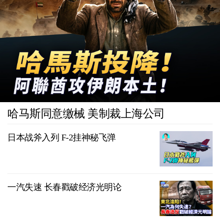
哈马斯同意缴械 美制裁上海公司
日本战斧入列 F-2挂神秘飞弹
一汽失速 长春戳破经济光明论