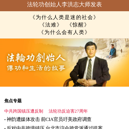
法轮功创始人李洪志大师发表
《为什么人类是迷的社会》
《法难》
《惊醒》
《为什么会有人类》
焦点专题
中共跨国镇压遭反制
法轮功反迫害27周年
神韵遭媒体攻击 前CIA官员吁美政府调查
反对中共跨境镇压 台北市议会跨党派通过提案