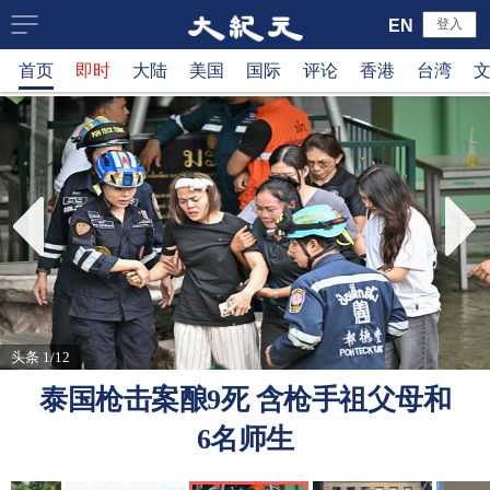
大
EN
登入
首页
即时
大陆
美国
国际
评论
香港
台湾
纪
元
新
闻
网
头条 1/12
泰国枪击案酿9死 含枪手祖父母和
6名师生