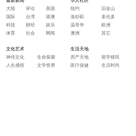
最新新闻
华人社区
大陆
评论
美国
纽约
旧金山
国际
台湾
港澳
洛杉矶
多伦多
科技
财经
娱乐
温哥华
欧洲
体育
社会
网闻
澳洲
其它
文化艺术
生活天地
神传文化
生命探索
房产天地
留学移民
人生感悟
文学世界
医疗保健
生活时尚
史海钩沉
人物春秋
纵横职场
美食天地
教育园地
典故传奇
旅游休闲
艺术长河
本网站图文内容归大纪元所有，
任何单位及个人未经许可，不得擅自转载使用。
Copyright© 2000 - 2026 The Epoch Times Association Inc.
All Rights Reserved.