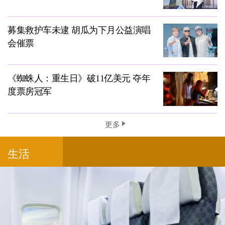
募集救护车未逮 胡瓜为下月公益演唱
会催票
《蜘蛛人：重生日》破11亿美元 夺年
度票房冠军
更多
生活