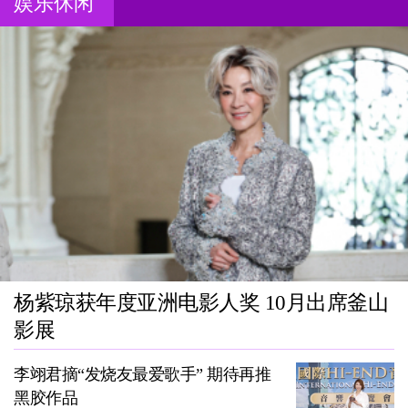
娱乐休闲
杨紫琼获年度亚洲电影人奖 10月出席釜山
影展
李翊君摘“发烧友最爱歌手” 期待再推
黑胶作品