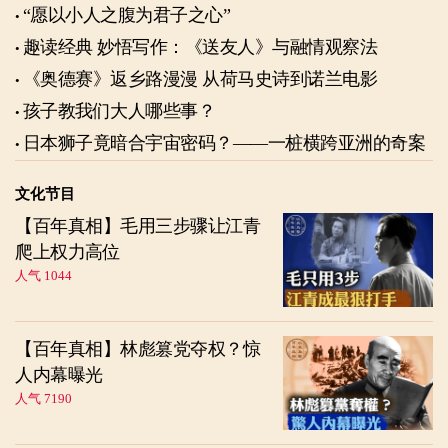
“愿以小人之腹为君子之心”
趣读经典 妙悟写作：《送友人》与融情观察法
《奥德赛》返乡路漫漫 从荷马史诗到诺兰电影
孩子教我们大人哪些事？
日本狮子竟暗合宇宙密码？——一桩横跨亚洲的奇案
文化节目
【百年真相】毛用三步骤让江青
爬上权力高位
人气 1044
【百年真相】林彪篡党夺权？惊
人内幕曝光
人气 7190