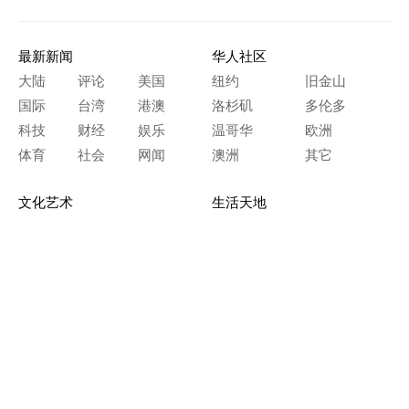
最新新闻
华人社区
大陆
评论
美国
纽约
旧金山
国际
台湾
港澳
洛杉矶
多伦多
科技
财经
娱乐
温哥华
欧洲
体育
社会
网闻
澳洲
其它
文化艺术
生活天地
神传文化
生命探索
房产天地
留学移民
人生感悟
文学世界
医疗保健
生活时尚
史海钩沉
人物春秋
纵横职场
美食天地
教育园地
典故传奇
旅游休闲
艺术长河
本网站图文内容归大纪元所有，