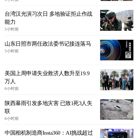
台湾汉光演习次日 多地验证拒止作战
能力
5小时前
山东日照市两任政法委书记接连落马
5小时前
美国上周申请失业救济人数升至19.9
万人
6小时前
陕西暴雨引发多地灾害 已致1死3人失
联
6小时前
中国相机制造商Insta360：AI挑战超过