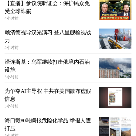
【直播】参议院听证会：保护民众免
受全球诈骗
4小时前
赖清德视导汉光演习 登八里舰检视战
力
5小时前
泽连斯基：乌军继续打击俄境内石油
设施
5小时前
为争夺AI主导权 中共在美国散布虚假
信息
5小时前
海口截80吨瞒报危险化学品 举报人遭
打压
5小时前