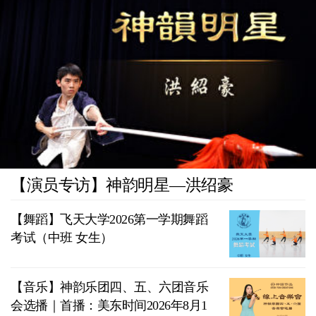
【演员专访】神韵明星—洪绍豪
【舞蹈】飞天大学2026第一学期舞蹈
考试（中班 女生）
【音乐】神韵乐团四、五、六团音乐
会选播｜首播：美东时间2026年8月1