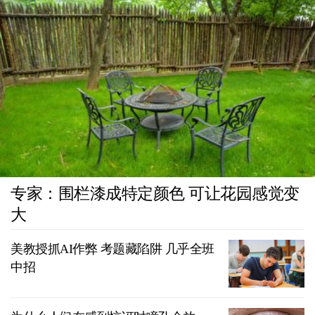
专家：围栏漆成特定颜色 可让花园感觉变
大
美教授抓AI作弊 考题藏陷阱 几乎全班
中招