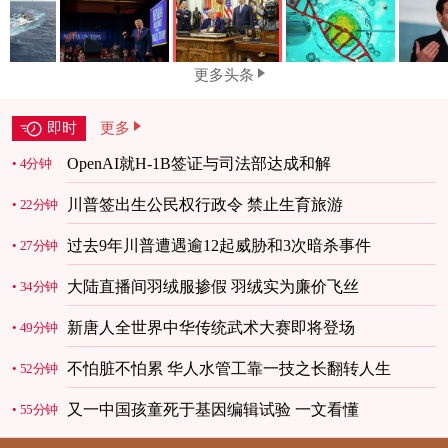
更多头条
即时
更多
OpenAI就H-1B签证与司法部达成和解
4分钟
川普签出生公民权行政令 禁止生育旅游
22分钟
过去9年川普遭遇逾12起威胁和3次暗杀事件
27分钟
大陆直播间羽绒服掺假 羽绒实为廉价飞丝
34分钟
新唐人全世界中华传统武术大赛即将登场
49分钟
不怕脏不怕累 华人水管工靠一技之长翻转人生
52分钟
又一中国孩童死于基因编辑试验 一文看懂
55分钟