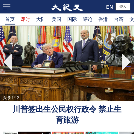
大
EN
登入
首页
即时
大陆
美国
国际
评论
香港
台湾
纪
元
新
闻
网
头条 1/12
川普签出生公民权行政令 禁止生
育旅游