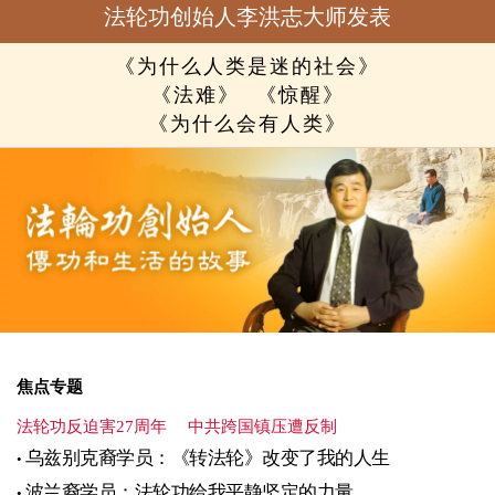
法轮功创始人李洪志大师发表
《为什么人类是迷的社会》
《法难》
《惊醒》
《为什么会有人类》
焦点专题
法轮功反迫害27周年
中共跨国镇压遭反制
乌兹别克裔学员：《转法轮》改变了我的人生
波兰裔学员：法轮功给我平静坚定的力量