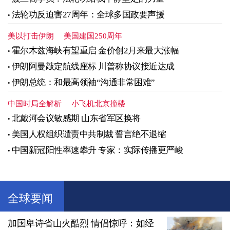
法轮功反迫害27周年：全球多国政要声援
美以打击伊朗
美国建国250周年
霍尔木兹海峡有望重启 金价创2月来最大涨幅
伊朗阿曼敲定航线座标 川普称协议接近达成
伊朗总统：和最高领袖“沟通非常困难”
中国时局全解析
小飞机北京撞楼
北戴河会议敏感期 山东省军区换将
美国人权组织谴责中共制裁 誓言绝不退缩
中国新冠阳性率速攀升 专家：实际传播更严峻
全球要闻
加国卑诗省山火酷烈 情侣惊呼：如经