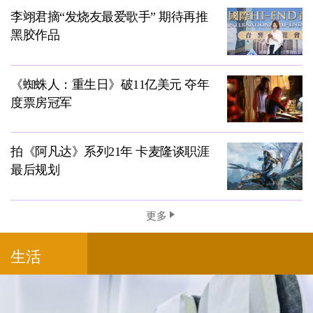
李翊君摘“发烧友最爱歌手” 期待再推
黑胶作品
《蜘蛛人：重生日》破11亿美元 夺年
度票房冠军
拍《阿凡达》系列21年 卡麦隆谈职涯
最后规划
更多
生活