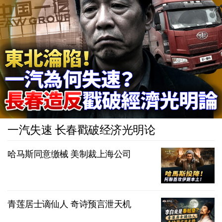
一汽失速 长春戳破经济光明论
哈马斯同意缴械 美制裁上海公司
青莲居士谪仙人 奇诗预言泄天机