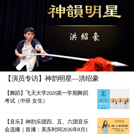
【演员专访】神韵明星—洪绍豪
【舞蹈】飞天大学2026第一学期舞蹈
考试（中班 女生）
【音乐】神韵乐团四、五、六团音乐
会选播｜首播：美东时间2026年8月1