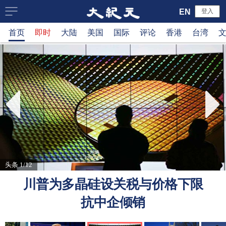
大
EN
登入
首页
即时
大陆
美国
国际
评论
香港
台湾
纪
元
新
闻
网
头条 1/12
川普为多晶硅设关税与价格下限
抗中企倾销