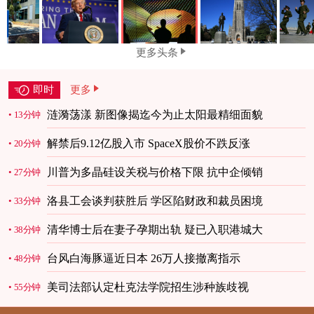
更多头条
即时
更多
涟漪荡漾 新图像揭迄今为止太阳最精细面貌
13分钟
解禁后9.12亿股入市 SpaceX股价不跌反涨
20分钟
川普为多晶硅设关税与价格下限 抗中企倾销
27分钟
洛县工会谈判获胜后 学区陷财政和裁员困境
33分钟
清华博士后在妻子孕期出轨 疑已入职港城大
38分钟
台风白海豚逼近日本 26万人接撤离指示
48分钟
美司法部认定杜克法学院招生涉种族歧视
55分钟