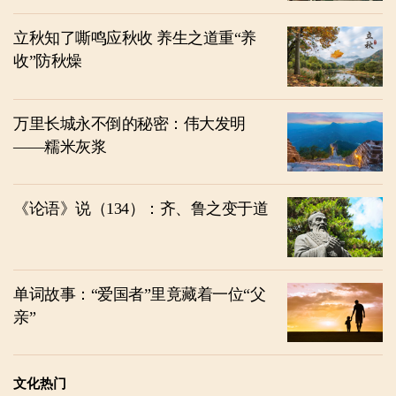
立秋知了嘶鸣应秋收 养生之道重“养
收”防秋燥
万里长城永不倒的秘密：伟大发明
——糯米灰浆
《论语》说（134）：齐、鲁之变于道
单词故事：“爱国者”里竟藏着一位“父
亲”
文化热门