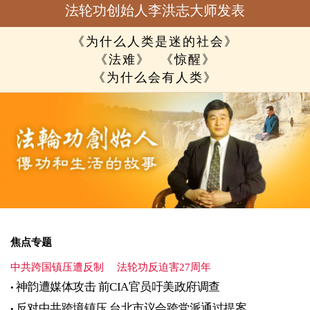
法轮功创始人李洪志大师发表
《为什么人类是迷的社会》
《法难》
《惊醒》
《为什么会有人类》
焦点专题
中共跨国镇压遭反制
法轮功反迫害27周年
神韵遭媒体攻击 前CIA官员吁美政府调查
反对中共跨境镇压 台北市议会跨党派通过提案