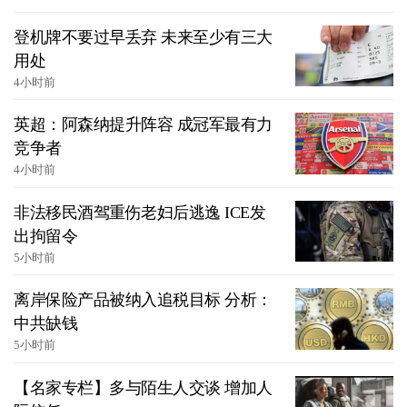
登机牌不要过早丢弃 未来至少有三大
用处
4小时前
英超：阿森纳提升阵容 成冠军最有力
竞争者
4小时前
非法移民酒驾重伤老妇后逃逸 ICE发
出拘留令
5小时前
离岸保险产品被纳入追税目标 分析：
中共缺钱
5小时前
【名家专栏】多与陌生人交谈 增加人