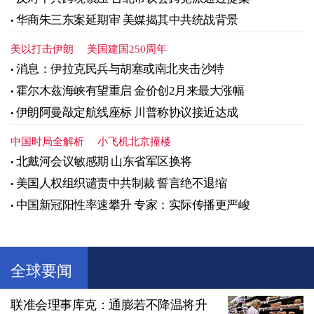
华商朱三东案延期审 美媒揭其中共统战背景
美以打击伊朗
美国建国250周年
消息：伊拉克民兵与胡塞或南北夹击沙特
霍尔木兹海峡有望重启 金价创2月来最大涨幅
伊朗阿曼敲定航线座标 川普称协议接近达成
中国时局全解析
小飞机北京撞楼
北戴河会议敏感期 山东省军区换将
美国人权组织谴责中共制裁 誓言绝不退缩
中国新冠阳性率速攀升 专家：实际传播更严峻
全球要闻
联准会理事库克：通膨若不降温将升