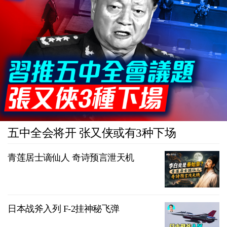
五中全会将开 张又侠或有3种下场
青莲居士谪仙人 奇诗预言泄天机
日本战斧入列 F-2挂神秘飞弹