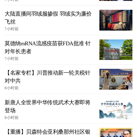
大陆直播间羽绒服掺假 羽绒实为廉价
飞丝
7小时前
莫德纳mRNA流感疫苗获FDA批准 针
对年长患者
7小时前
【名家专栏】川普推动新一轮关税针
对中共
8小时前
新唐人全世界中华传统武术大赛即将
登场
8小时前
【重播】贝森特会亚利桑那州社区银