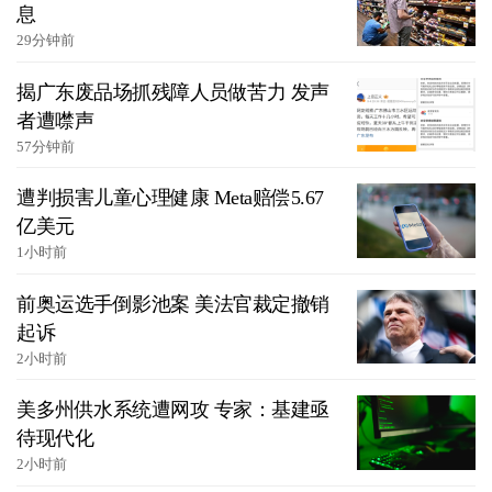
息
29分钟前
揭广东废品场抓残障人员做苦力 发声
者遭噤声
57分钟前
遭判损害儿童心理健康 Meta赔偿5.67
亿美元
1小时前
前奥运选手倒影池案 美法官裁定撤销
起诉
2小时前
美多州供水系统遭网攻 专家：基建亟
待现代化
2小时前