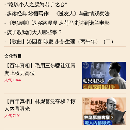
“愿以小人之腹为君子之心”
趣读经典 妙悟写作：《送友人》与融情观察法
《奥德赛》返乡路漫漫 从荷马史诗到诺兰电影
孩子教我们大人哪些事？
【歌曲】沁园春‧咏夏‧步步生莲（丙午年）（二）
文化节目
【百年真相】毛用三步骤让江青
爬上权力高位
人气 1044
【百年真相】林彪篡党夺权？惊
人内幕曝光
人气 7191