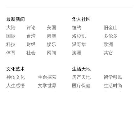
最新新闻
华人社区
大陆
评论
美国
纽约
旧金山
国际
台湾
港澳
洛杉矶
多伦多
科技
财经
娱乐
温哥华
欧洲
体育
社会
网闻
澳洲
其它
文化艺术
生活天地
神传文化
生命探索
房产天地
留学移民
人生感悟
文学世界
医疗保健
生活时尚
史海钩沉
人物春秋
纵横职场
美食天地
教育园地
典故传奇
旅游休闲
艺术长河
本网站图文内容归大纪元所有，