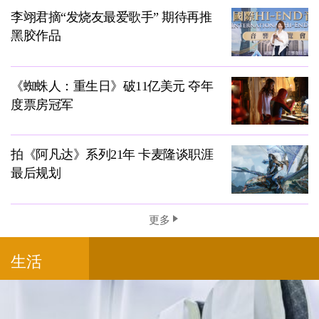
李翊君摘“发烧友最爱歌手” 期待再推
黑胶作品
《蜘蛛人：重生日》破11亿美元 夺年
度票房冠军
拍《阿凡达》系列21年 卡麦隆谈职涯
最后规划
更多
生活