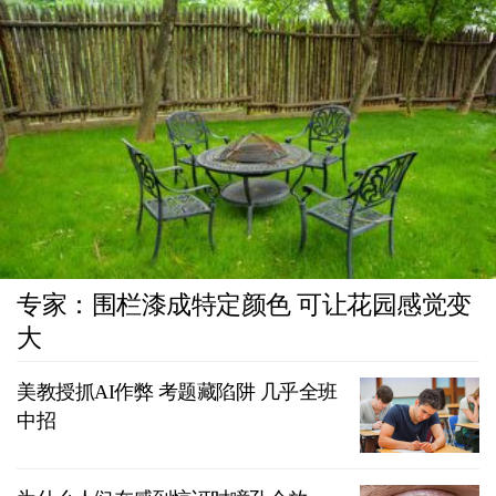
专家：围栏漆成特定颜色 可让花园感觉变
大
美教授抓AI作弊 考题藏陷阱 几乎全班
中招