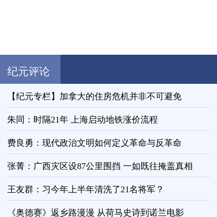
纪元评论
【纪元专栏】加拿大的住房危机并非不可避免
朱同：时隔21年 上海启动地铁涨价流程
费良勇：现代政治文明如何定义革命与反革命
张菁：广西灾区设87公里围挡 一如既往掩盖真相
王友群：习今年上半年清洗了21名将军？
《奥德赛》返乡路漫漫 从荷马史诗到诺兰电影