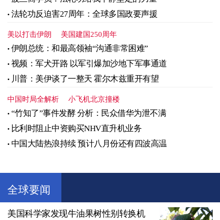
法轮功反迫害27周年：全球多国政要声援
美以打击伊朗
美国建国250周年
伊朗总统：和最高领袖“沟通非常困难”
视频：军犬开路 以军引爆加沙地下军事通道
川普：美伊谈了一整天 霍尔木兹重开有望
中国时局全解析
小飞机北京撞楼
“竹知了”事件发酵 分析：民众借华为泄不满
比利时阻止中资购买NHV直升机业务
中国大陆热浪持续 预计八月份还有四波高温
全球要闻
美国科学家发现牛油果树性别转换机