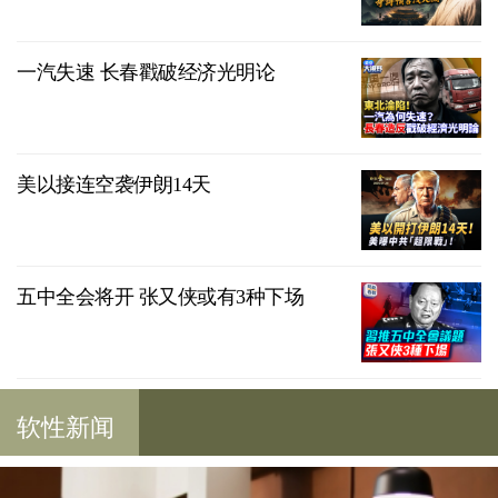
一汽失速 长春戳破经济光明论
美以接连空袭伊朗14天
五中全会将开 张又侠或有3种下场
软性新闻