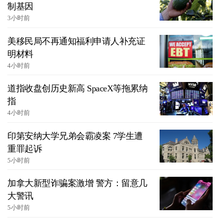
制基因
3小时前
美移民局不再通知福利申请人补充证
明材料
4小时前
道指收盘创历史新高 SpaceX等拖累纳
指
4小时前
印第安纳大学兄弟会霸凌案 7学生遭
重罪起诉
5小时前
加拿大新型诈骗案激增 警方：留意几
大警讯
5小时前