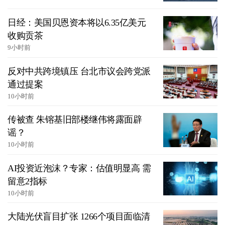
日经：美国贝恩资本将以6.35亿美元
收购贡茶
9小时前
反对中共跨境镇压 台北市议会跨党派
通过提案
10小时前
传被查 朱镕基旧部楼继伟将露面辟
谣？
10小时前
AI投资近泡沫？专家：估值明显高 需
留意2指标
10小时前
大陆光伏盲目扩张 1266个项目面临清