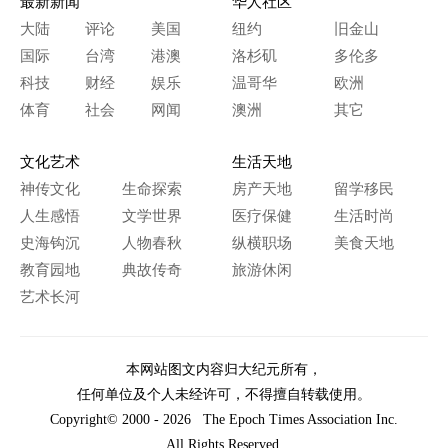
最新新闻
华人社区
大陆
评论
美国
纽约
旧金山
国际
台湾
港澳
洛杉矶
多伦多
科技
财经
娱乐
温哥华
欧洲
体育
社会
网闻
澳洲
其它
文化艺术
生活天地
神传文化
生命探索
房产天地
留学移民
人生感悟
文学世界
医疗保健
生活时尚
史海钩沉
人物春秋
纵横职场
美食天地
教育园地
典故传奇
旅游休闲
艺术长河
本网站图文内容归大纪元所有，
任何单位及个人未经许可，不得擅自转载使用。
Copyright© 2000 - 2026 The Epoch Times Association Inc.
All Rights Reserved.