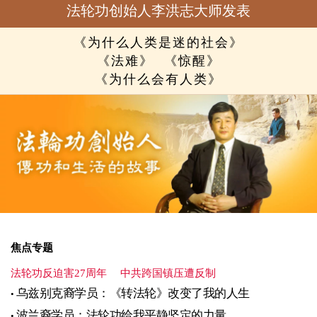
法轮功创始人李洪志大师发表
《为什么人类是迷的社会》
《法难》
《惊醒》
《为什么会有人类》
焦点专题
法轮功反迫害27周年
中共跨国镇压遭反制
乌兹别克裔学员：《转法轮》改变了我的人生
波兰裔学员：法轮功给我平静坚定的力量