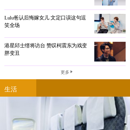
Lulu爸认后悔嫁女儿 文定口误这句逗
笑全场
港星邱士缙将访台 赞叹柯震东为戏变
胖变丑
更多
生活