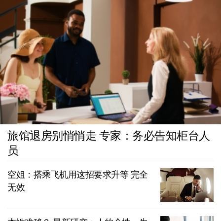
旅馆退房别悄悄走 专家：务必告知柜台人
员
空姐：搭乘飞机用这招要求升等 完全
无效