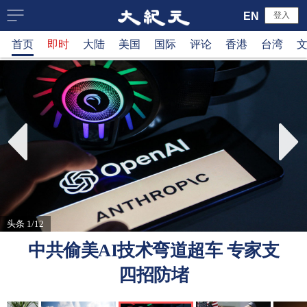
大
EN
登入
首页
即时
大陆
美国
国际
评论
香港
台湾
纪
元
新
闻
网
头条 1/12
中共偷美AI技术弯道超车 专家支
四招防堵