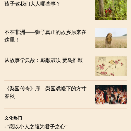
孩子教我们大人哪些事？
不在非洲——狮子真正的故乡原来在
这里！
从故事学典故：戴颙鼓吹 贾岛推敲
《梨园传奇》序：梨园戏幔下的方寸
春秋
文化热门
“愿以小人之腹为君子之心”