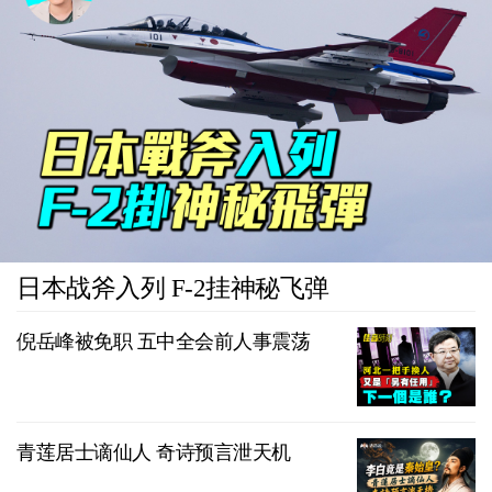
日本战斧入列 F-2挂神秘飞弹
倪岳峰被免职 五中全会前人事震荡
青莲居士谪仙人 奇诗预言泄天机