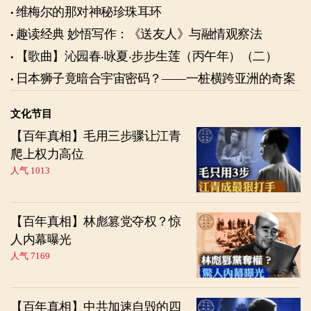
维梅尔的那对神秘珍珠耳环
趣读经典 妙悟写作：《送友人》与融情观察法
【歌曲】沁园春‧咏夏‧步步生莲（丙午年）（二）
日本狮子竟暗合宇宙密码？——一桩横跨亚洲的奇案
文化节目
【百年真相】毛用三步骤让江青
爬上权力高位
人气 1013
【百年真相】林彪篡党夺权？惊
人内幕曝光
人气 7169
【百年真相】中共加速自毁的四