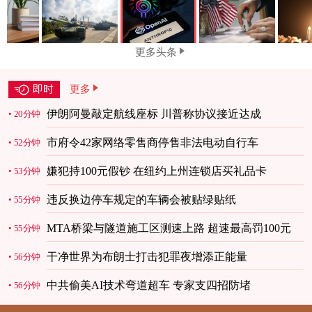
更多头条
即时
更多
伊朗阿曼敲定航线座标 川普称协议接近达成
20分钟
市府令42家网络零售商停售非法电动自行车
52分钟
嫌犯持100元假钞 在纽约上州连锁店买礼品卡
53分钟
违反换边停车规定的车辆会被贴绿贴纸
55分钟
MTA桥梁与隧道施工区测速上路 超速最高罚100元
55分钟
干净世界为布朗士打击犯罪夜增添正能量
56分钟
中共偷美AI技术弯道超车 专家支四招防堵
56分钟