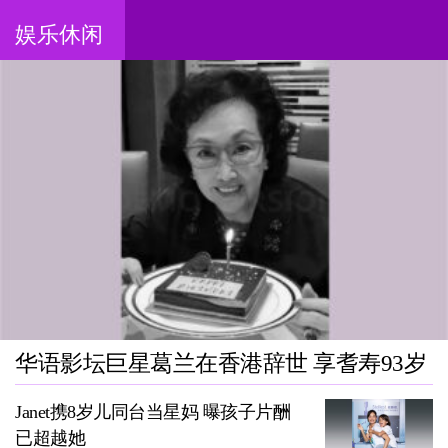
娱乐休闲
华语影坛巨星葛兰在香港辞世 享耆寿93岁
Janet携8岁儿同台当星妈 曝孩子片酬
已超越她