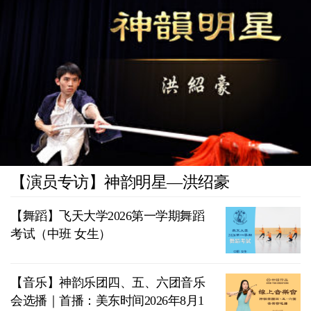
【演员专访】神韵明星—洪绍豪
【舞蹈】飞天大学2026第一学期舞蹈
考试（中班 女生）
【音乐】神韵乐团四、五、六团音乐
会选播｜首播：美东时间2026年8月1