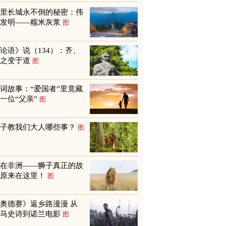
万里长城永不倒的秘密：伟
大发明——糯米灰浆
图
论语》说（134）：齐、
鲁之变于道
图
词故事：“爱国者”里竟藏
一位“父亲”
图
孩子教我们大人哪些事？
图
不在非洲——狮子真正的故
乡原来在这里！
图
奥德赛》返乡路漫漫 从
荷马史诗到诺兰电影
图