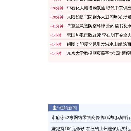
响一次看
图
中石化大幅增购俄油 取代中东供
26分钟
图
大陆如是书院创办人丑闻曝光 涉
28分钟
力体罚学员
乌克兰急需防空导弹 北约秘书长
41分钟
诺支援
图
韩国热浪已致21死 李在明下令全
1小时
应对
图
组图：印度季风引发洪水山崩 逾
1小时
人丧生
图
东京大学教授网页藏字“六四”遭停
1小时
引热议
图
纽约新闻
市府令42家网络零售商停售非法电动自行
图
嫌犯持100元假钞 在纽约上州连锁店买礼