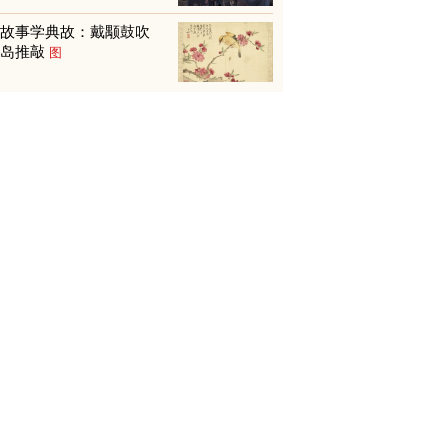
从故事学典故：戴颙鼓吹
贾岛推敲
图