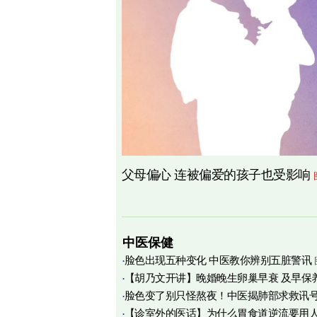
父母偏心 连被偏爱的孩子也受影响
中医保健
脸色出现五种变化 中医教你辨别五脏警讯
【胡乃文开讲】晚婚晚生卵巢早衰 及早保
脸色变了别只怪熬夜！中医揭肺部求救讯
育
【诊室外的医话】为什么胃食道逆流要用