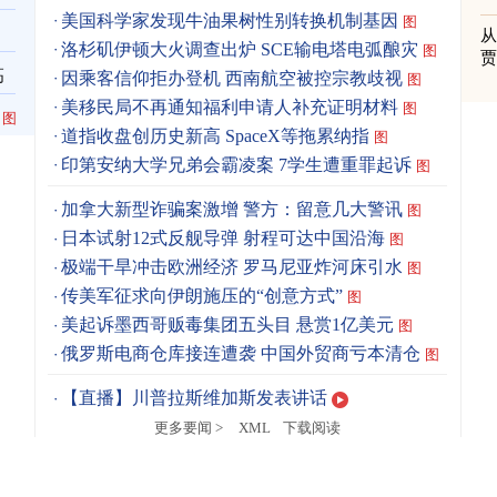
美国科学家发现牛油果树性别转换机制基因
图
洛杉矶伊顿大火调查出炉 SCE输电塔电弧酿灾
图
高
因乘客信仰拒办登机 西南航空被控宗教歧视
图
美移民局不再通知福利申请人补充证明材料
图
图
道指收盘创历史新高 SpaceX等拖累纳指
图
印第安纳大学兄弟会霸凌案 7学生遭重罪起诉
图
加拿大新型诈骗案激增 警方：留意几大警讯
图
日本试射12式反舰导弹 射程可达中国沿海
图
极端干旱冲击欧洲经济 罗马尼亚炸河床引水
图
传美军征求向伊朗施压的“创意方式”
图
美起诉墨西哥贩毒集团五头目 悬赏1亿美元
图
俄罗斯电商仓库接连遭袭 中国外贸商亏本清仓
图
【直播】川普拉斯维加斯发表讲话
更多要闻 >
XML
下载阅读