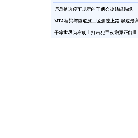
卡
图
违反换边停车规定的车辆会被贴绿贴纸
MTA桥梁与隧道施工区测速上路 超速最
罚100元
图
干净世界为布朗士打击犯罪夜增添正能量