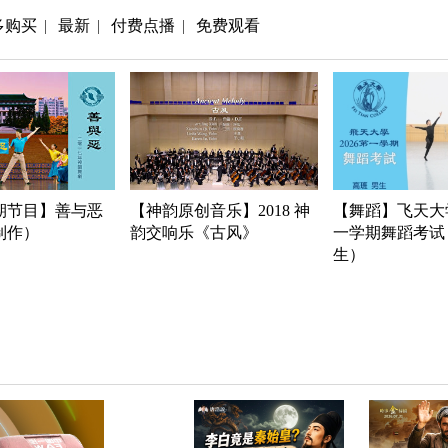
多购买
最新
付费点播
免费观看
|
|
|
期节目】善与恶
【神韵原创音乐】2018 神
【舞蹈】飞天大学
年制作）
韵交响乐《古风》
一学期舞蹈考试
生）