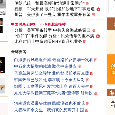
伊朗总统：和最高领袖“沟通非常困难”
图
视频：军犬开路 以军引爆加沙地下军事通道
氏菌
川普：美伊谈了一整天 霍尔木兹重开有望
图
中国时局全解析
小飞机北京撞楼
分析：美军军备转型 中共失台海战略窗口
图
“竹知了”事件发酵 分析：民众借华为泄不满
比利时阻止中资购买NHV直升机业务
图
全球要闻
白海豚台风逼近台湾 最新路径及影响一次看
图
中石化大幅增购俄油 取代中东供应
图
乌克兰急需防空导弹 北约秘书长承诺支援
图
韩国热浪已致21死 李在明下令全力应对
图
组图：印度季风引发洪水山崩 逾百人丧生
图
东京大学教授网页藏字“六四”遭停职 引热议
图
立
河南逼官员带头休假 民叹没钱也不敢花
图
“
人权律师余文生：我们真的想离开中国
图
影