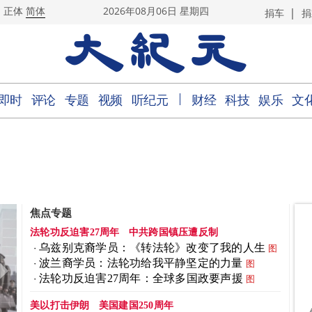
|
正体
简体
2026年08月06日 星期四
捐车
捐
｜
即时
评论
专题
视频
听纪元
财经
科技
娱乐
文
焦点专题
法轮功反迫害27周年
中共跨国镇压遭反制
乌兹别克裔学员：《转法轮》改变了我的人生
图
波兰裔学员：法轮功给我平静坚定的力量
图
法轮功反迫害27周年：全球多国政要声援
图
美以打击伊朗
美国建国250周年