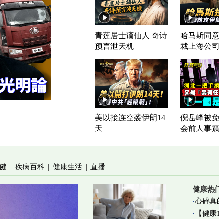
青莲居士谪仙人 奇诗
哈马斯同意
预言泄天机
裁上海公
美以接连空袭伊朗14
倪岳峰被免
天
会前人事
健
疾病百科
健康生活
直播
|
|
|
健康热
心碎真
【健康