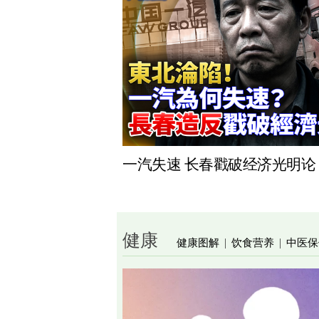
一汽失速 长春戳破经济光明论
健康
健康图解
饮食营养
中医保
|
|