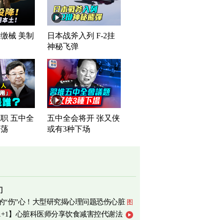
缴械 美制
日本战斧入列 F-2挂
司
神秘飞弹
职 五中全
五中全会将开 张又侠
震荡
或有3种下场
门
的“伤”心！大型研究揭心理问题恐伤心脏
图
1+1】心脏科医师分享饮食减害控代谢法