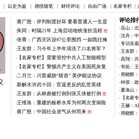
以史为鉴
感悟随笔
财经评论
自由广场
名家专栏
|
|
|
|
|
|
评论排
黄广慈：评判制度好坏 要看普通人一生是
否安稳
岳山：北
图
朱同：时隔21年 上海启动地铁涨价流程
图
沈舟：中
张菁：广西灾区设87公里围挡 一如既往掩
专访吴嘉
盖真相
图
王友群：习今年上半年清洗了21名将军？
王友群：
图
【名家专栏】需要管控中共人工智能模型
高翔：共
图
【名家专栏】警惕共产主义在美国死灰复
韦拓：王
燃
图
周晓辉：
二月兰：川普威胁“斩首” 美伊能达协议
义
吗？
钟原：政
图
新解水浒武十回：官逼吏反的乱世英雄
夏洛山：
（3）
图
王友群：从林彪被打倒到张又侠被打倒
图
【名家专
王维洛：重建的板桥水库为何两次变病险
王赫：A
水库？
图
黄广慈：中国社会戾气从何而来
图
周晓辉：