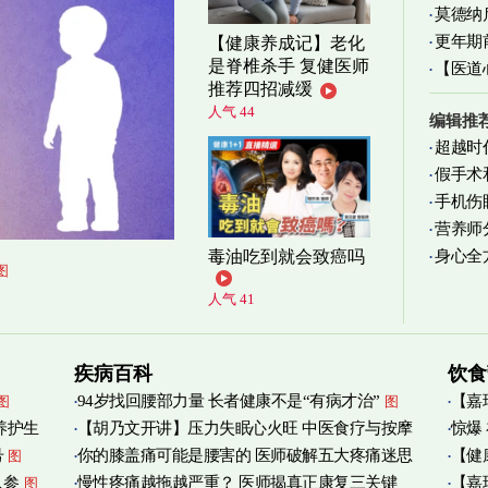
莫德纳
更年期
【健康养成记】老化
是脊椎杀手 复健医师
【医道
忍受
图
推荐四招减缓
图
人气 44
编辑推
超越时
假手术
手机伤
营养师
身心全
毒油吃到就会致癌吗
实践
图
图
人气 41
疾病百科
饮食
94岁找回腰部力量 长者健康不是“有病才治”
【嘉
图
图
养护生
【胡乃文开讲】压力失眠心火旺 中医食疗与按摩
惊爆
烟清
号
你的膝盖痛可能是腰害的 医师破解五大疼痛迷思
【健
图
自救
图
人参
慢性疼痛越拖越严重？ 医师揭真正康复三关键
【嘉
图
管伤