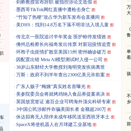
剑桥教授宣布辞职 被指控涉论文造假
图
应
墨西哥TikTok网红直播中遭枪击身亡
图
暴
“竹知了热梗”攻占华为新车发布会直播间
图
美DHS：找到14.8万名下落不明非法入境儿童
图
承
《
力
传北京一医院追讨半年奖金 医护称停发绩效
图
佛州总检察长向福奇发出传票 对新冠疫情追责
百
图
单
环孢子虫疫情扩散至美国15州 密州确诊破万
图
职
着
因配置出错 Meta AI模型测试时入侵一公司
图
38岁山东财经大学教授刘海明突发疾病离世
万斯：政府不到半年查出2300亿美元诈欺案
图
广东人贩子“梅姨”真实姓名首曝光
图
美参院委员会将就烤鸡纳入食品券提案表决
图
英国放宽签证 逾百企业可聘海外顶尖科研专家
图
3中国公民涉邮件诈骗美国长者 金额超200万
图
休达拟将无人陪伴未成年移民送至西班牙本土
图
车
《
SpaceX将使机器人在月球建工业基地
图
品