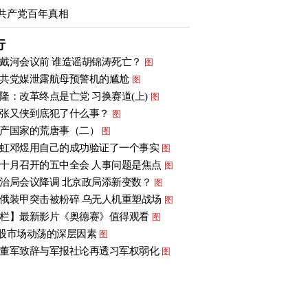
共产党百年真相
行
戴河会议前 谁造谣胡锦涛死亡？
图
共党媒泄露航母预警机的尴尬
图
隆：改革终点是亡党 习换赛道(上)
图
张又侠到底犯了什么事？
图
产国家的荒唐事（二）
图
虹邓煜用自己的成功验证了一个事实
图
十月召开的五中全会 人事问题是焦点
图
治局会议降调 北京政局添新变数？
图
俄装甲突击被粉碎 乌无人机重塑战场
图
栏】最新影片《奥德赛》值得观看
图
股市场动荡的深层因素
图
董军致辞与军报社论再透习军权弱化
图