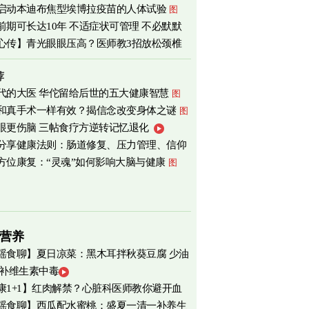
启动本迪布焦型埃博拉疫苗的人体试验
图
前期可长达10年 不适症状可管理 不必默默
心传】青光眼眼压高？医师教3招放松颈椎
荐
代的大医 华佗留给后世的五大健康智慧
图
和真手术一样有效？揭信念改变身体之谜
图
眼更伤脑 三帖食疗方逆转记忆退化
分享健康法则：肠道修复、压力管理、信仰
方位康复：“灵魂”如何影响大脑与健康
图
营养
瑶食聊】夏日凉菜：黑木耳拌秋葵豆腐 少油
 补维生素中毒
爽养心
图
康1+1】红肉解禁？心脏科医师教你避开血
瑶食聊】西瓜配水蜜桃：盛夏一清一补养生
害