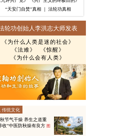
《九评共产党》
《共产主义的终极目的》
“天安门自焚”真相
｜
法轮功真相
法轮功创始人李洪志大师发表
《为什么人类是迷的社会》
《法难》
《惊醒》
《为什么会有人类》
传统文化
秋节气干燥 养生之道重
养收”中医防秋燥有良方
图