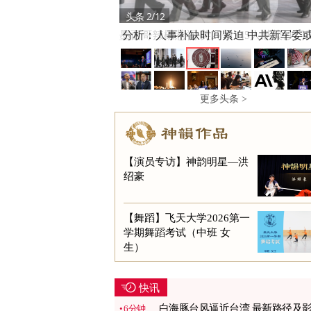
头条 3/12
墨西哥辣椒惹祸 美27州345人感染沙门
更多头条 >
【演员专访】神韵明星—洪
绍豪
【舞蹈】飞天大学2026第一
学期舞蹈考试（中班 女
生）
快讯
白海豚台风逼近台湾 最新路径及
6分钟