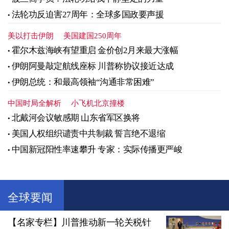
法轮功反迫害27周年：全球多国政要声援
美以打击伊朗
美国建国250周年
霍尔木兹海峡有望重启 金价创2月来最大涨幅
伊朗阿曼敲定航线座标 川普称协议接近达成
伊朗总统：和最高领袖“沟通非常困难”
中国时局全解析
小飞机北京撞楼
北戴河会议敏感期 山东省军区换将
美国人权组织谴责中共制裁 誓言绝不退缩
中国新冠阳性率速攀升 专家：实际传播更严峻
全球要闻
【名家专栏】川普推动新一轮关税针