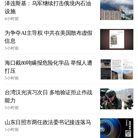
泽连斯基：乌军继续打击俄境内石油
设施
4小时前
为争夺AI主导权 中共在美国散布虚假
信息
5小时前
海口截80吨瞒报危险化学品 举报人遭
打压
5小时前
台湾汉光演习次日 多地验证拒止作战
能力
5小时前
山东日照市两任政法委书记接连落马
5小时前