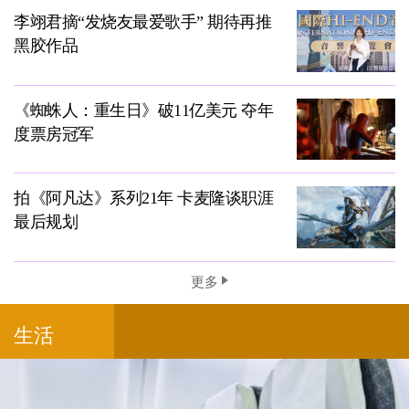
李翊君摘“发烧友最爱歌手” 期待再推
黑胶作品
《蜘蛛人：重生日》破11亿美元 夺年
度票房冠军
拍《阿凡达》系列21年 卡麦隆谈职涯
最后规划
更多
生活