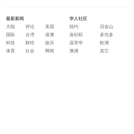
最新新闻
华人社区
大陆
评论
美国
纽约
旧金山
国际
台湾
港澳
洛杉矶
多伦多
科技
财经
娱乐
温哥华
欧洲
体育
社会
网闻
澳洲
其它
文化艺术
生活天地
神传文化
生命探索
房产天地
留学移民
人生感悟
文学世界
医疗保健
生活时尚
史海钩沉
人物春秋
纵横职场
美食天地
教育园地
典故传奇
旅游休闲
艺术长河
本网站图文内容归大纪元所有，