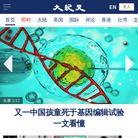
大
EN
登入
首页
即时
大陆
美国
国际
评论
香港
台湾
纪
元
新
闻
网
头条 1/12
又一中国孩童死于基因编辑试验
一文看懂