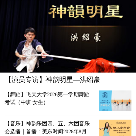
【演员专访】神韵明星—洪绍豪
【舞蹈】飞天大学2026第一学期舞蹈
考试（中班 女生）
【音乐】神韵乐团四、五、六团音乐
会选播｜首播：美东时间2026年8月1