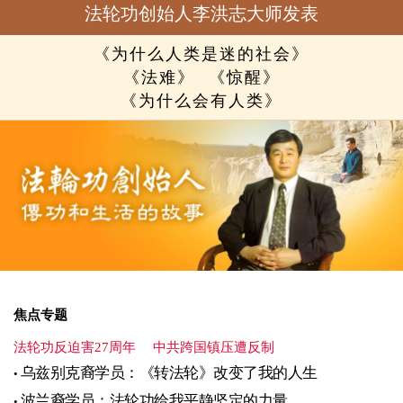
法轮功创始人李洪志大师发表
《为什么人类是迷的社会》
《法难》
《惊醒》
《为什么会有人类》
焦点专题
法轮功反迫害27周年
中共跨国镇压遭反制
乌兹别克裔学员：《转法轮》改变了我的人生
波兰裔学员：法轮功给我平静坚定的力量