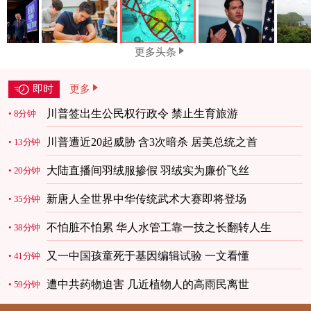
更多头条
即时
更多
川普签出生公民权行政令 禁止生育旅游
8分钟
川普遭近20起威胁 含3次暗杀 居美总统之首
13分钟
大陆直播间羽绒服掺假 羽绒实为廉价飞丝
20分钟
新唐人全世界中华传统武术大赛即将登场
35分钟
不怕脏不怕累 华人水管工靠一技之长翻转人生
38分钟
又一中国孩童死于基因编辑试验 一文看懂
41分钟
遭中共药物迫害 几近植物人的高雨民离世
59分钟