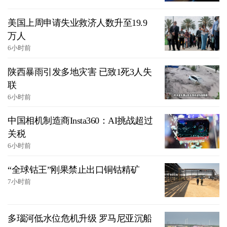
美国上周申请失业救济人数升至19.9
万人
6小时前
陕西暴雨引发多地灾害 已致1死3人失
联
6小时前
中国相机制造商Insta360：AI挑战超过
关税
6小时前
“全球钴王”刚果禁止出口铜钴精矿
7小时前
多瑙河低水位危机升级 罗马尼亚沉船