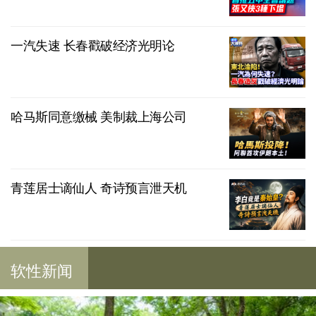
一汽失速 长春戳破经济光明论
哈马斯同意缴械 美制裁上海公司
青莲居士谪仙人 奇诗预言泄天机
软性新闻